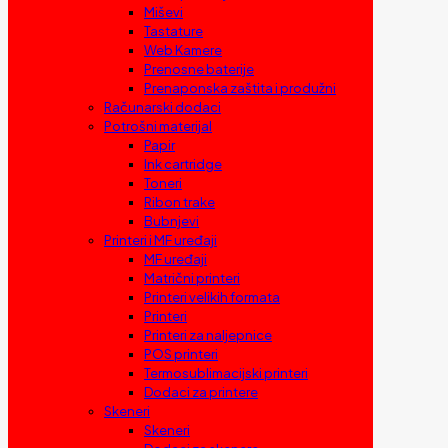
Miševi
Tastature
Web Kamere
Prenosne baterije
Prenaponska zaštita i produžni
Računarski dodaci
Potrošni materijal
Papir
Ink cartridge
Toneri
Ribon trake
Bubnjevi
Printeri i MF uređaji
MF uređaji
Matrični printeri
Printeri velikih formata
Printeri
Printeri za naljepnice
POS printeri
Termosublimacijski printeri
Dodaci za printere
Skeneri
Skeneri