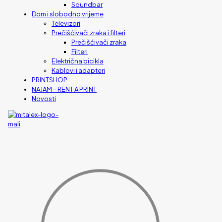
Soundbar
Dom i slobodno vrijeme
Televizori
Prečišćivači zraka i filteri
Prečišćivači zraka
Filteri
Električna bicikla
Kablovi i adapteri
PRINTSHOP
NAJAM – RENT A PRINT
Novosti