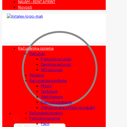
NAJAM – RENT A PRINT
Novosti
Računarska oprema
Računari
Prenosni računari
Desktop računari
AIO računari
Monitori
Računarska periferija
Miševi
Tastature
Web Kamere
Prenosne baterije
Prenaponska zaštita i produžni
Računarski dodaci
Potrošni materijal
Papir
Products