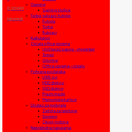
Gaming
0,00 KM
Gaming stolice
Torbe, ruksaci i futrole
Uporedi
Futrole
Torbe
Ruksaci
Kalkulatori
Ostala office oprema
Uništavač papira – shredderi
Trimeri
Giljotine
Office oprema – ostalo
Pohrana podataka
USB-ovi
HDD diskovi
SSD diskovi
Prazni mediji
Memorijske kartice
Dodaci za mobitele
Zaštita za telefone
Sprejevi
Okviri i torbice
Neprekidna napajanja