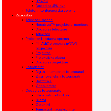
UPS-ovi
Dodaci za UPS-ove
Telefoni i konferencijska oprema
Zvuk i slika
Televizori i dodaci
Nosači za TV, projektore i monitore
Dodaci za televizore
Televizori
Projektori i dodatna oprema
MIT ALEX promocija EPSON
projektora
Projektori
Projekcijska platna
Dodaci za projektore
Fotoaparati
Digitalni kompaktni fotoaparati
Zrcalno refleksni fotoaparati
Bez zrcala
Videokamere
Dodaci za fotoaparate
Stabilizatori – Gimbali
Blicevi
Objektivi
Termosublimacijski printeri