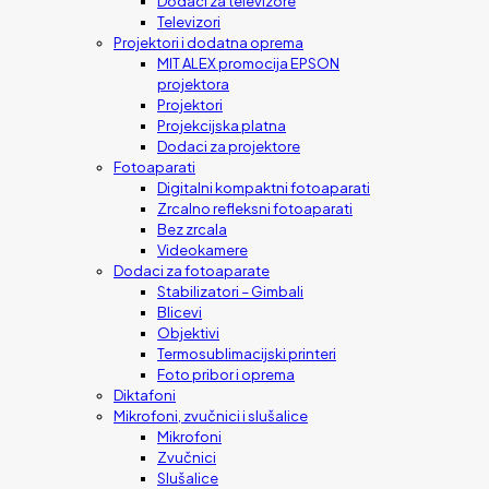
Dodaci za televizore
Televizori
Projektori i dodatna oprema
MIT ALEX promocija EPSON
projektora
Projektori
Projekcijska platna
Dodaci za projektore
Fotoaparati
Digitalni kompaktni fotoaparati
Zrcalno refleksni fotoaparati
Bez zrcala
Videokamere
Dodaci za fotoaparate
Stabilizatori – Gimbali
Blicevi
Objektivi
Termosublimacijski printeri
Foto pribor i oprema
Diktafoni
Mikrofoni, zvučnici i slušalice
Mikrofoni
Zvučnici
Slušalice