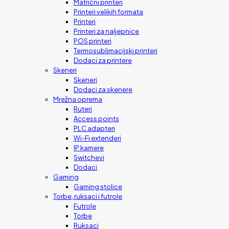
Matrični printeri
Printeri velikih formata
Printeri
Printeri za naljepnice
POS printeri
Termosublimacijski printeri
Dodaci za printere
Skeneri
Skeneri
Dodaci za skenere
Mrežna oprema
Ruteri
Access points
PLC adapteri
Wi-Fi extenderi
IP kamere
Switchevi
Dodaci
Gaming
Gaming stolice
Torbe, ruksaci i futrole
Futrole
Torbe
Ruksaci