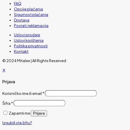
FAQ
Opcije plaćanja
Sigurnost plaćanja
Dostava
Povrat i reklamacija
Uslovi prodaje
Uslovi korištenja
Politika privatnosti
Kontakt
© 2024 Mitalex | All Rights Reserved
✕
Prijava
Korisničko ime ili email
*
Šifra
*
Zapamti me
Prijava
Izgubili ste šifru?