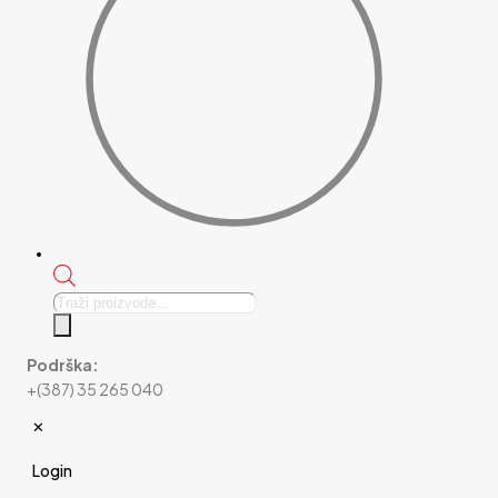
Products
search
Podrška:
+(387) 35 265 040
✕
Login