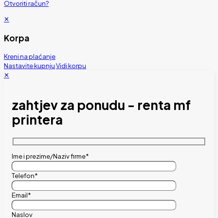
Otvoriti račun?
✕
Korpa
Kreni na plaćanje
Nastavite kupnju
Vidi korpu
✕
zahtjev za ponudu - renta mf
printera
Ime i prezime/Naziv firme*
Telefon*
Email*
Naslov