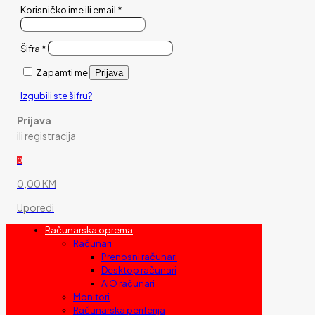
Korisničko ime ili email
*
Šifra
*
Zapamti me
Prijava
Izgubili ste šifru?
Prijava
ili registracija
0
0,00 KM
Uporedi
Računarska oprema
Računari
Prenosni računari
Desktop računari
AIO računari
Monitori
Računarska periferija