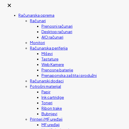
✕
Računarska oprema
Računari
Prenosni računari
Desktop računari
AIO računari
Monitori
Računarska periferija
Miševi
Tastature
Web Kamere
Prenosne baterije
Prenaponska zaštita i produžni
Računarski dodaci
Potrošni materijal
Papir
Ink cartridge
Toneri
Ribon trake
Bubnjevi
Printeri i MF uređaji
MF uređaji