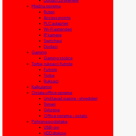
Dodaci za skenere
Mrežna oprema
Ruteri
Access points
PLC adapteri
Wi-Fi extenderi
IP kamere
Switchevi
Dodaci
Gaming
Gaming stolice
Torbe, ruksaci i futrole
Futrole
Torbe
Ruksaci
Kalkulatori
Ostala office oprema
Uništavač papira – shredderi
Trimeri
Giljotine
Office oprema – ostalo
Pohrana podataka
USB-ovi
HDD diskovi