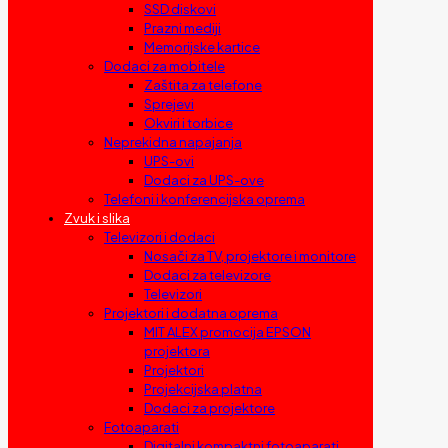
SSD diskovi
Prazni mediji
Memorijske kartice
Dodaci za mobitele
Zaštita za telefone
Sprejevi
Okviri i torbice
Neprekidna napajanja
UPS-ovi
Dodaci za UPS-ove
Telefoni i konferencijska oprema
Zvuk i slika
Televizori i dodaci
Nosači za TV, projektore i monitore
Dodaci za televizore
Televizori
Projektori i dodatna oprema
MIT ALEX promocija EPSON
projektora
Projektori
Projekcijska platna
Dodaci za projektore
Fotoaparati
Digitalni kompaktni fotoaparati