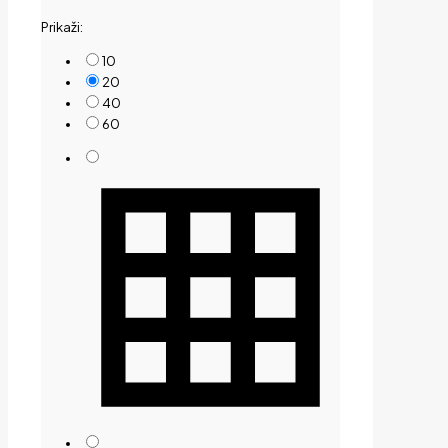
by
Prikaži:
price:
low
10
to
20
high
40
60