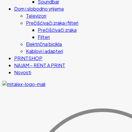
Soundbar
Dom i slobodno vrijeme
Televizori
Prečišćivači zraka i filteri
Prečišćivači zraka
Filteri
Električna bicikla
Kablovi i adapteri
PRINTSHOP
NAJAM – RENT A PRINT
Novosti