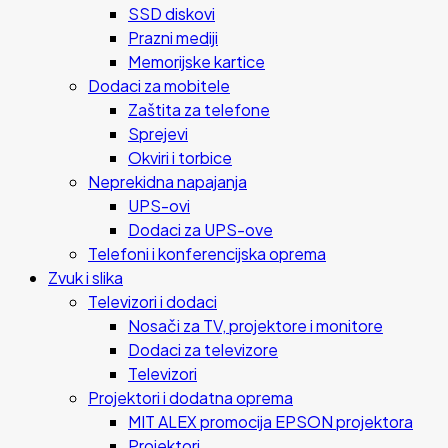
SSD diskovi
Prazni mediji
Memorijske kartice
Dodaci za mobitele
Zaštita za telefone
Sprejevi
Okviri i torbice
Neprekidna napajanja
UPS-ovi
Dodaci za UPS-ove
Telefoni i konferencijska oprema
Zvuk i slika
Televizori i dodaci
Nosači za TV, projektore i monitore
Dodaci za televizore
Televizori
Projektori i dodatna oprema
MIT ALEX promocija EPSON projektora
Projektori