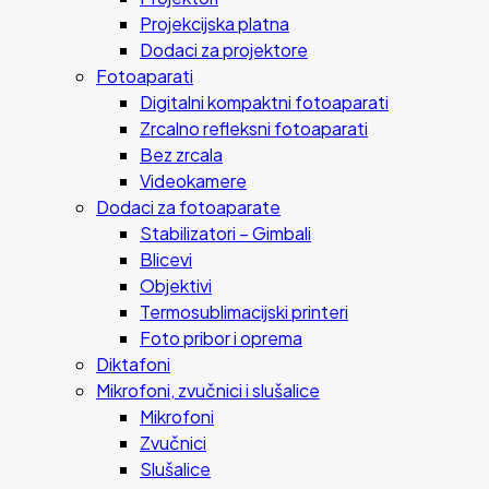
Projekcijska platna
Dodaci za projektore
Fotoaparati
Digitalni kompaktni fotoaparati
Zrcalno refleksni fotoaparati
Bez zrcala
Videokamere
Dodaci za fotoaparate
Stabilizatori – Gimbali
Blicevi
Objektivi
Termosublimacijski printeri
Foto pribor i oprema
Diktafoni
Mikrofoni, zvučnici i slušalice
Mikrofoni
Zvučnici
Slušalice