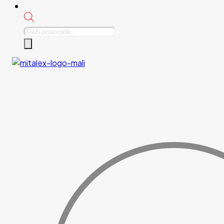
Products
search