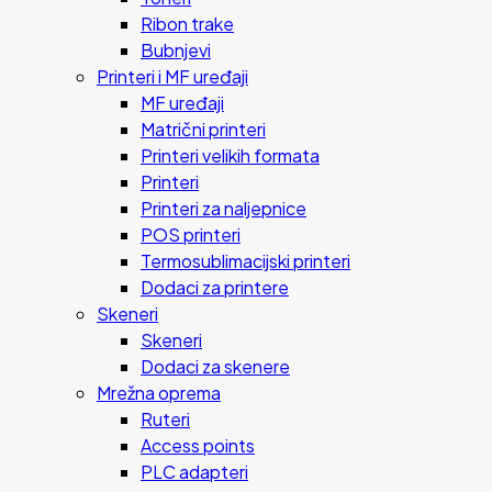
Ribon trake
Bubnjevi
Printeri i MF uređaji
MF uređaji
Matrični printeri
Printeri velikih formata
Printeri
Printeri za naljepnice
POS printeri
Termosublimacijski printeri
Dodaci za printere
Skeneri
Skeneri
Dodaci za skenere
Mrežna oprema
Ruteri
Access points
PLC adapteri