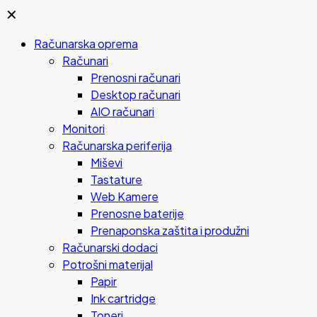
✕
Računarska oprema
Računari
Prenosni računari
Desktop računari
AIO računari
Monitori
Računarska periferija
Miševi
Tastature
Web Kamere
Prenosne baterije
Prenaponska zaštita i produžni
Računarski dodaci
Potrošni materijal
Papir
Ink cartridge
Toneri