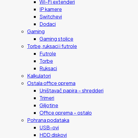
Wi-Fi extenderi
IP kamere
Switchevi
Dodaci
Gaming
Gaming stolice
Torbe, ruksaci i futrole
Futrole
Torbe
Ruksaci
Kalkulatori
Ostala office oprema
Uništavač papira – shredderi
Trimeri
Giljotine
Office oprema – ostalo
Pohrana podataka
USB-ovi
HDD diskovi