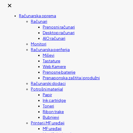
✕
Računarska oprema
Računari
Prenosni računari
Desktop računari
AIO računari
Monitori
Računarska periferija
Miševi
Tastature
Web Kamere
Prenosne baterije
Prenaponska zaštita i produžni
Računarski dodaci
Potrošni materijal
Papir
Ink cartridge
Toneri
Ribon trake
Bubnjevi
Printeri i MF uređaji
MF uređaji