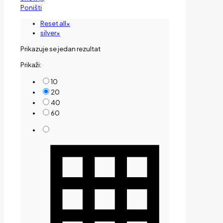
Poništi
Reset all
×
silver
×
Prikazuje se jedan rezultat
Prikaži:
10
20
40
60