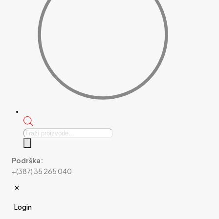
Products
search
Podrška:
+(387) 35 265 040
✕
Login