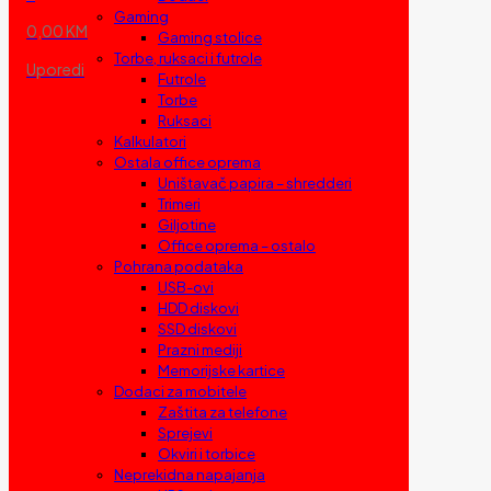
Gaming
0,00 KM
Gaming stolice
Torbe, ruksaci i futrole
Uporedi
Futrole
Torbe
Ruksaci
Kalkulatori
Ostala office oprema
Uništavač papira – shredderi
Trimeri
Giljotine
Office oprema – ostalo
Pohrana podataka
USB-ovi
HDD diskovi
SSD diskovi
Prazni mediji
Memorijske kartice
Dodaci za mobitele
Zaštita za telefone
Sprejevi
Okviri i torbice
Neprekidna napajanja