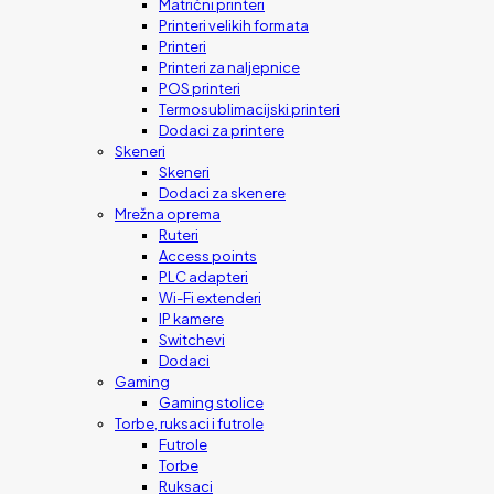
Matrični printeri
Printeri velikih formata
Printeri
Printeri za naljepnice
POS printeri
Termosublimacijski printeri
Dodaci za printere
Skeneri
Skeneri
Dodaci za skenere
Mrežna oprema
Ruteri
Access points
PLC adapteri
Wi-Fi extenderi
IP kamere
Switchevi
Dodaci
Gaming
Gaming stolice
Torbe, ruksaci i futrole
Futrole
Torbe
Ruksaci