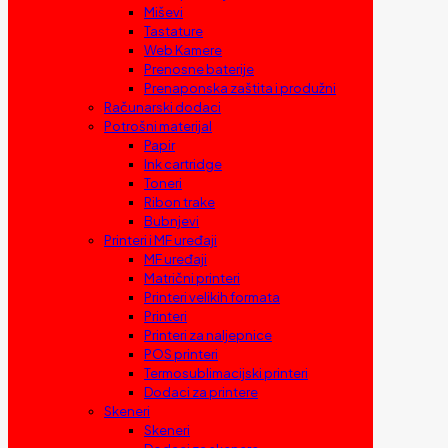
Miševi
Tastature
Web Kamere
Prenosne baterije
Prenaponska zaštita i produžni
Računarski dodaci
Potrošni materijal
Papir
Ink cartridge
Toneri
Ribon trake
Bubnjevi
Printeri i MF uređaji
MF uređaji
Matrični printeri
Printeri velikih formata
Printeri
Printeri za naljepnice
POS printeri
Termosublimacijski printeri
Dodaci za printere
Skeneri
Skeneri