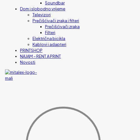
Soundbar
Dom i slobodno vrijeme
Televizori
Prečišćivači zraka i filteri
Prečišćivači zraka
Filteri
Električna bicikla
Kablovi i adapteri
PRINTSHOP
NAJAM – RENT A PRINT
Novosti