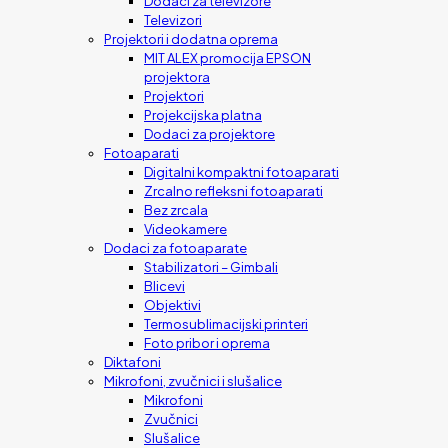
Dodaci za televizore
Televizori
Projektori i dodatna oprema
MIT ALEX promocija EPSON
projektora
Projektori
Projekcijska platna
Dodaci za projektore
Fotoaparati
Digitalni kompaktni fotoaparati
Zrcalno refleksni fotoaparati
Bez zrcala
Videokamere
Dodaci za fotoaparate
Stabilizatori – Gimbali
Blicevi
Objektivi
Termosublimacijski printeri
Foto pribor i oprema
Diktafoni
Mikrofoni, zvučnici i slušalice
Mikrofoni
Zvučnici
Slušalice