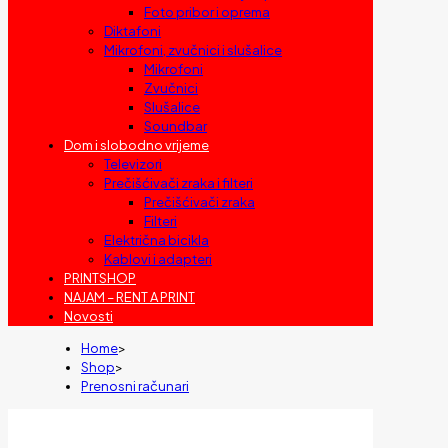
Foto pribor i oprema
Diktafoni
Mikrofoni, zvučnici i slušalice
Mikrofoni
Zvučnici
Slušalice
Soundbar
Dom i slobodno vrijeme
Televizori
Prečišćivači zraka i filteri
Prečišćivači zraka
Filteri
Električna bicikla
Kablovi i adapteri
PRINTSHOP
NAJAM – RENT A PRINT
Novosti
Home
>
Shop
>
Prenosni računari