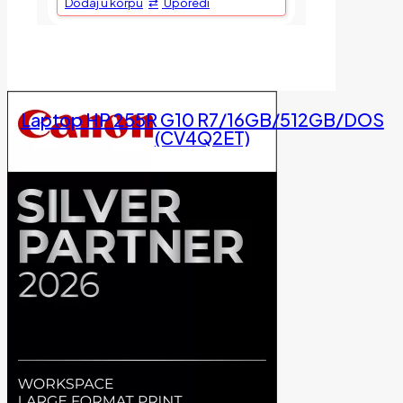
Dodaj u korpu
Uporedi
Laptop HP 255R G10 R7/16GB/512GB/DOS
(CV4Q2ET)