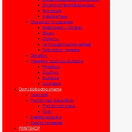
Zrcalno refleksni fotoaparati
Bez zrcala
Videokamere
Dodaci za fotoaparate
Stabilizatori – Gimbali
Blicevi
Objektivi
Termosublimacijski printeri
Foto pribor i oprema
Diktafoni
Mikrofoni, zvučnici i slušalice
Mikrofoni
Zvučnici
Slušalice
Soundbar
Dom i slobodno vrijeme
Televizori
Prečišćivači zraka i filteri
Prečišćivači zraka
Filteri
Električna bicikla
Kablovi i adapteri
PRINTSHOP