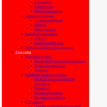
SSD diskovi
Prazni mediji
Memorijske kartice
Dodaci za mobitele
Zaštita za telefone
Sprejevi
Okviri i torbice
Neprekidna napajanja
UPS-ovi
Dodaci za UPS-ove
Telefoni i konferencijska oprema
Zvuk i slika
Televizori i dodaci
Nosači za TV, projektore i monitore
Dodaci za televizore
Televizori
Projektori i dodatna oprema
MIT ALEX promocija EPSON
projektora
Projektori
Projekcijska platna
Dodaci za projektore
Fotoaparati
Digitalni kompaktni fotoaparati