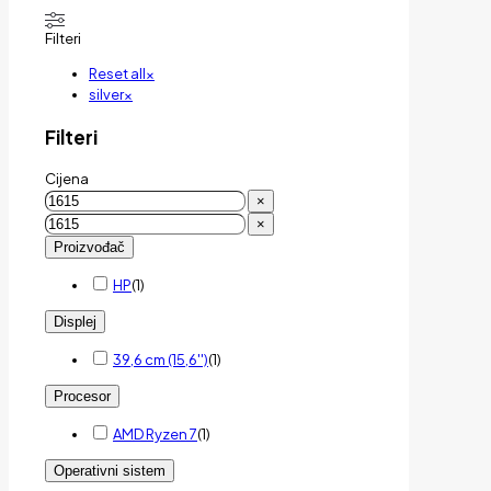
Filteri
Reset all
×
silver
×
Filteri
Cijena
×
×
Proizvođač
HP
(
1
)
Displej
39,6 cm (15,6'')
(
1
)
Procesor
AMD Ryzen 7
(
1
)
Operativni sistem