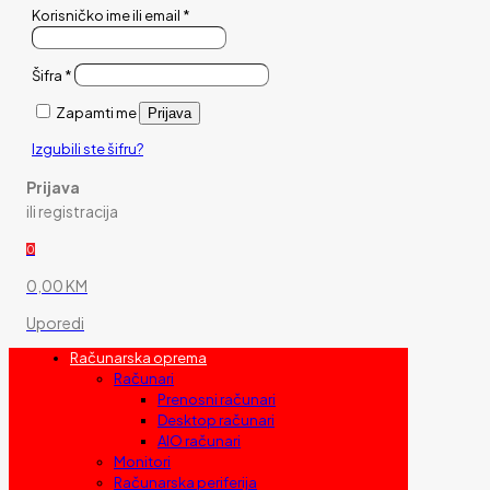
Korisničko ime ili email
*
Šifra
*
Zapamti me
Prijava
Izgubili ste šifru?
Prijava
ili registracija
0
0,00 KM
Uporedi
Računarska oprema
Računari
Prenosni računari
Desktop računari
AIO računari
Monitori
Računarska periferija