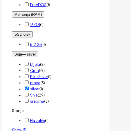
FreeDOS
(
1
)
Memorija (RAM)
16 GB
(
1
)
SSD disk
512 GB
(
1
)
Boja
— silver
Bijela
(
2
)
Crna
(
19
)
Pike Silver
(
1
)
plava
(
3
)
silver
(
1
)
Siva
(
29
)
srebrna
(
8
)
Stanje
Na zalihi
(
1
)
Show
(
1
)