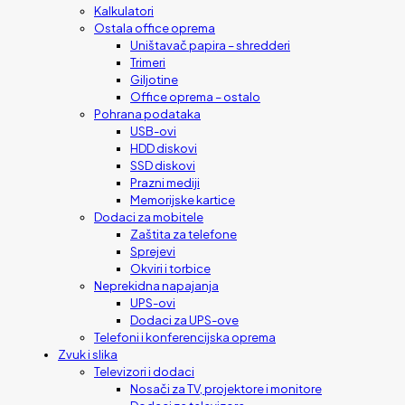
Kalkulatori
Ostala office oprema
Uništavač papira – shredderi
Trimeri
Giljotine
Office oprema – ostalo
Pohrana podataka
USB-ovi
HDD diskovi
SSD diskovi
Prazni mediji
Memorijske kartice
Dodaci za mobitele
Zaštita za telefone
Sprejevi
Okviri i torbice
Neprekidna napajanja
UPS-ovi
Dodaci za UPS-ove
Telefoni i konferencijska oprema
Zvuk i slika
Televizori i dodaci
Nosači za TV, projektore i monitore