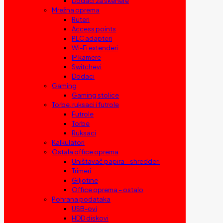
Dodaci za skenere
Mrežna oprema
Ruteri
Access points
PLC adapteri
Wi-Fi extenderi
IP kamere
Switchevi
Dodaci
Gaming
Gaming stolice
Torbe, ruksaci i futrole
Futrole
Torbe
Ruksaci
Kalkulatori
Ostala office oprema
Uništavač papira – shredderi
Trimeri
Giljotine
Office oprema – ostalo
Pohrana podataka
USB-ovi
HDD diskovi