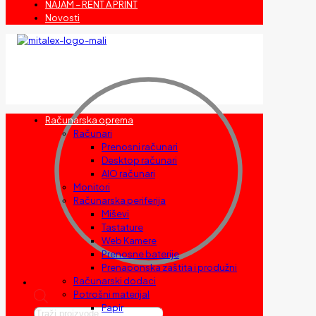
NAJAM – RENT A PRINT
Novosti
Računarska oprema
Računari
Prenosni računari
Desktop računari
AIO računari
Monitori
Računarska periferija
Miševi
Tastature
Web Kamere
Prenosne baterije
Prenaponska zaštita i produžni
Računarski dodaci
Potrošni materijal
Papir
Products