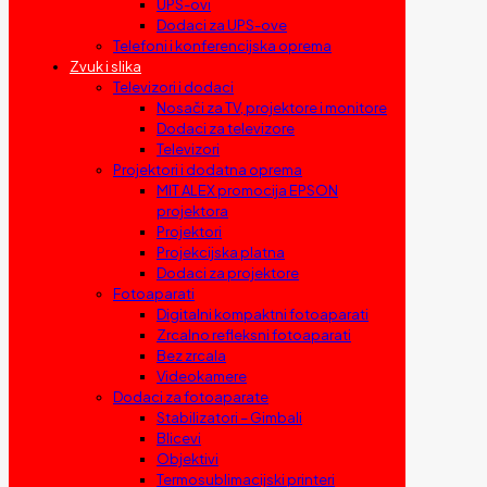
UPS-ovi
Dodaci za UPS-ove
Telefoni i konferencijska oprema
Zvuk i slika
Televizori i dodaci
Nosači za TV, projektore i monitore
Dodaci za televizore
Televizori
Projektori i dodatna oprema
MIT ALEX promocija EPSON
projektora
Projektori
Projekcijska platna
Dodaci za projektore
Fotoaparati
Digitalni kompaktni fotoaparati
Zrcalno refleksni fotoaparati
Bez zrcala
Videokamere
Dodaci za fotoaparate
Stabilizatori – Gimbali
Blicevi
Objektivi
Termosublimacijski printeri