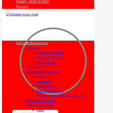
NAJAM – RENT A PRINT
Novosti
Računarska oprema
Računari
Prenosni računari
Desktop računari
AIO računari
Monitori
Računarska periferija
Miševi
Tastature
Web Kamere
Prenosne baterije
Prenaponska zaštita i produžni
Računarski dodaci
Potrošni materijal
Papir
Products