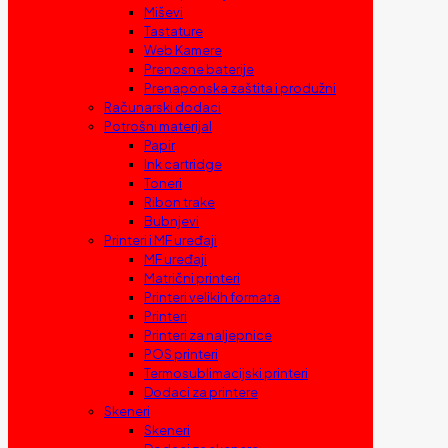
Miševi
Tastature
Web Kamere
Prenosne baterije
Prenaponska zaštita i produžni
Računarski dodaci
Potrošni materijal
Papir
Ink cartridge
Toneri
Ribon trake
Bubnjevi
Printeri i MF uređaji
MF uređaji
Matrični printeri
Printeri velikih formata
Printeri
Printeri za naljepnice
POS printeri
Termosublimacijski printeri
Dodaci za printere
Skeneri
Skeneri