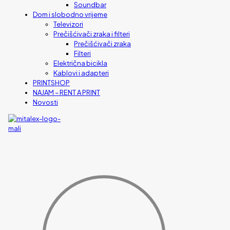
Soundbar
Dom i slobodno vrijeme
Televizori
Prečišćivači zraka i filteri
Prečišćivači zraka
Filteri
Električna bicikla
Kablovi i adapteri
PRINTSHOP
NAJAM – RENT A PRINT
Novosti