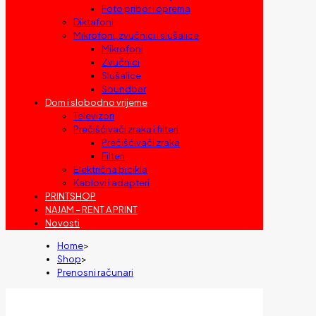
Foto pribor i oprema
Diktafoni
Mikrofoni, zvučnici i slušalice
Mikrofoni
Zvučnici
Slušalice
Soundbar
Dom i slobodno vrijeme
Televizori
Prečišćivači zraka i filteri
Prečišćivači zraka
Filteri
Električna bicikla
Kablovi i adapteri
PRINTSHOP
NAJAM – RENT A PRINT
Novosti
Home
>
Shop
>
Prenosni računari