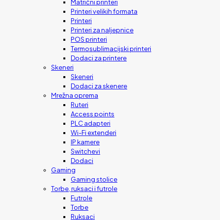
Matrični printeri
Printeri velikih formata
Printeri
Printeri za naljepnice
POS printeri
Termosublimacijski printeri
Dodaci za printere
Skeneri
Skeneri
Dodaci za skenere
Mrežna oprema
Ruteri
Access points
PLC adapteri
Wi-Fi extenderi
IP kamere
Switchevi
Dodaci
Gaming
Gaming stolice
Torbe, ruksaci i futrole
Futrole
Torbe
Ruksaci