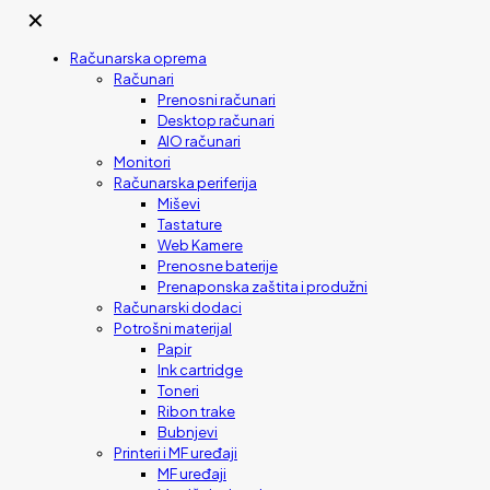
✕
Računarska oprema
Računari
Prenosni računari
Desktop računari
AIO računari
Monitori
Računarska periferija
Miševi
Tastature
Web Kamere
Prenosne baterije
Prenaponska zaštita i produžni
Računarski dodaci
Potrošni materijal
Papir
Ink cartridge
Toneri
Ribon trake
Bubnjevi
Printeri i MF uređaji
MF uređaji