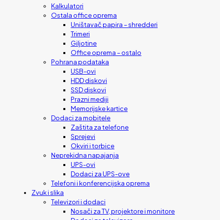
Kalkulatori
Ostala office oprema
Uništavač papira – shredderi
Trimeri
Giljotine
Office oprema – ostalo
Pohrana podataka
USB-ovi
HDD diskovi
SSD diskovi
Prazni mediji
Memorijske kartice
Dodaci za mobitele
Zaštita za telefone
Sprejevi
Okviri i torbice
Neprekidna napajanja
UPS-ovi
Dodaci za UPS-ove
Telefoni i konferencijska oprema
Zvuk i slika
Televizori i dodaci
Nosači za TV, projektore i monitore