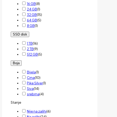
16 GB
(
8
)
24 GB
(
1
)
32 GB
(
15
)
64 GB
(
5
)
8 GB
(
1
)
SSD disk
1 TB
(
16
)
2 TB
(
9
)
512 GB
(
5
)
Boja
Bijela
(
1
)
Crna
(
10
)
Pike Silver
(
1
)
Siva
(
14
)
srebrna
(
4
)
Stanje
Nije na zalihi
(
6
)
Na zalihi
(
24
)