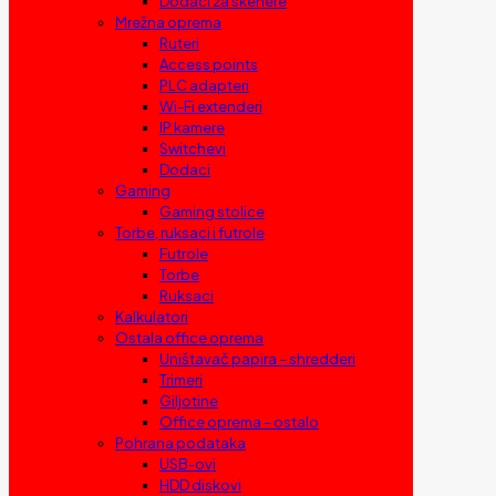
Dodaci za skenere
Mrežna oprema
Ruteri
Access points
PLC adapteri
Wi-Fi extenderi
IP kamere
Switchevi
Dodaci
Gaming
Gaming stolice
Torbe, ruksaci i futrole
Futrole
Torbe
Ruksaci
Kalkulatori
Ostala office oprema
Uništavač papira – shredderi
Trimeri
Giljotine
Office oprema – ostalo
Pohrana podataka
USB-ovi
HDD diskovi