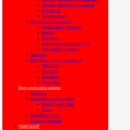
Zrcalno refleksni fotoaparati
Bez zrcala
Videokamere
Dodaci za fotoaparate
Stabilizatori – Gimbali
Blicevi
Objektivi
Termosublimacijski printeri
Foto pribor i oprema
Diktafoni
Mikrofoni, zvučnici i slušalice
Mikrofoni
Zvučnici
Slušalice
Soundbar
Dom i slobodno vrijeme
Televizori
Prečišćivači zraka i filteri
Prečišćivači zraka
Filteri
Električna bicikla
Kablovi i adapteri
PRINTSHOP