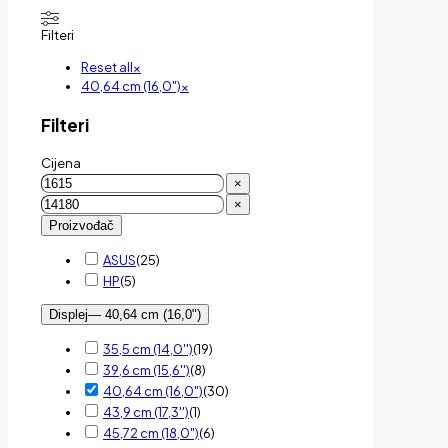
Filteri
Reset all
×
40,64 cm (16,0")
×
Filteri
Cijena
×
×
Proizvođač
ASUS
(
25
)
HP
(
5
)
Displej
— 40,64 cm (16,0")
35,5 cm (14,0'')
(
19
)
39,6 cm (15,6'')
(
8
)
40,64 cm (16,0")
(
30
)
43,9 cm (17,3'')
(
1
)
45,72 cm (18,0")
(
6
)