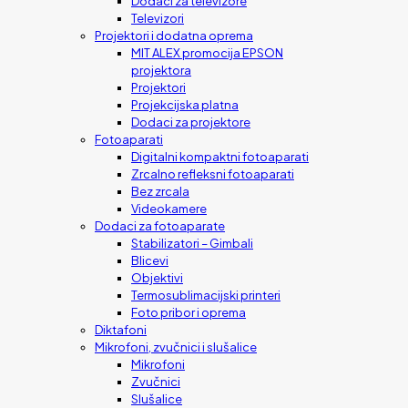
Dodaci za televizore
Televizori
Projektori i dodatna oprema
MIT ALEX promocija EPSON
projektora
Projektori
Projekcijska platna
Dodaci za projektore
Fotoaparati
Digitalni kompaktni fotoaparati
Zrcalno refleksni fotoaparati
Bez zrcala
Videokamere
Dodaci za fotoaparate
Stabilizatori – Gimbali
Blicevi
Objektivi
Termosublimacijski printeri
Foto pribor i oprema
Diktafoni
Mikrofoni, zvučnici i slušalice
Mikrofoni
Zvučnici
Slušalice