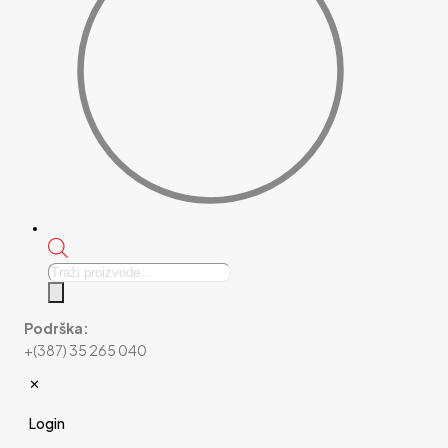
Products
search
Podrška:
+(387) 35 265 040
✕
Login