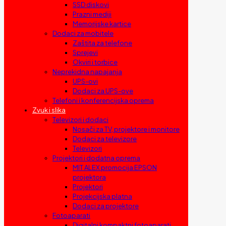
SSD diskovi
Prazni mediji
Memorijske kartice
Dodaci za mobitele
Zaštita za telefone
Sprejevi
Okviri i torbice
Neprekidna napajanja
UPS-ovi
Dodaci za UPS-ove
Telefoni i konferencijska oprema
Zvuk i slika
Televizori i dodaci
Nosači za TV, projektore i monitore
Dodaci za televizore
Televizori
Projektori i dodatna oprema
MIT ALEX promocija EPSON
projektora
Projektori
Projekcijska platna
Dodaci za projektore
Fotoaparati
Digitalni kompaktni fotoaparati