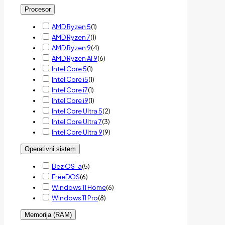
Procesor
AMD Ryzen 5
(
1
)
AMD Ryzen 7
(
1
)
AMD Ryzen 9
(
4
)
AMD Ryzen AI 9
(
6
)
Intel Core 5
(
1
)
Intel Core i5
(
1
)
Intel Core i7
(
1
)
Intel Core i9
(
1
)
Intel Core Ultra 5
(
2
)
Intel Core Ultra 7
(
3
)
Intel Core Ultra 9
(
9
)
Operativni sistem
Bez OS-a
(
5
)
FreeDOS
(
6
)
Windows 11 Home
(
6
)
Windows 11 Pro
(
8
)
Memorija (RAM)