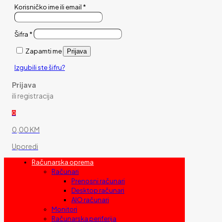
Korisničko ime ili email
*
Šifra
*
Zapamti me
Prijava
Izgubili ste šifru?
Prijava
ili registracija
0
0,00 KM
Uporedi
Računarska oprema
Računari
Prenosni računari
Desktop računari
AIO računari
Monitori
Računarska periferija