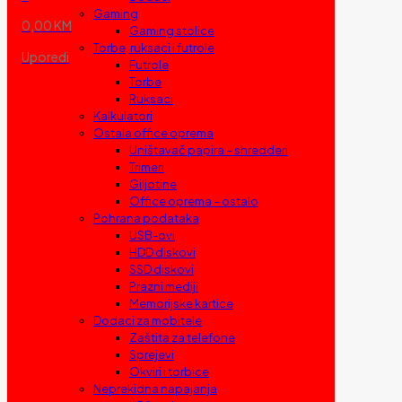
Gaming
0,00 KM
Gaming stolice
Torbe, ruksaci i futrole
Uporedi
Futrole
Torbe
Ruksaci
Kalkulatori
Ostala office oprema
Uništavač papira – shredderi
Trimeri
Giljotine
Office oprema – ostalo
Pohrana podataka
USB-ovi
HDD diskovi
SSD diskovi
Prazni mediji
Memorijske kartice
Dodaci za mobitele
Zaštita za telefone
Sprejevi
Okviri i torbice
Neprekidna napajanja