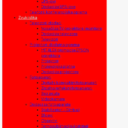
UPS-ovi
Dodaci za UPS-ove
Telefoni i konferencijska oprema
Zvuk i slika
Televizori i dodaci
Nosači za TV, projektore i monitore
Dodaci za televizore
Televizori
Projektori i dodatna oprema
MIT ALEX promocija EPSON
projektora
Projektori
Projekcijska platna
Dodaci za projektore
Fotoaparati
Digitalni kompaktni fotoaparati
Zrcalno refleksni fotoaparati
Bez zrcala
Videokamere
Dodaci za fotoaparate
Stabilizatori – Gimbali
Blicevi
Objektivi
Termosublimacijski printeri