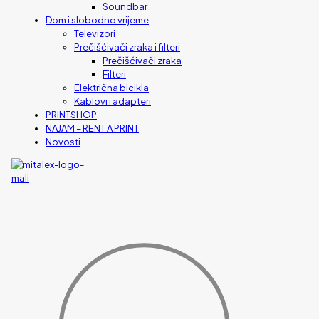
Soundbar
Dom i slobodno vrijeme
Televizori
Prečišćivači zraka i filteri
Prečišćivači zraka
Filteri
Električna bicikla
Kablovi i adapteri
PRINTSHOP
NAJAM – RENT A PRINT
Novosti