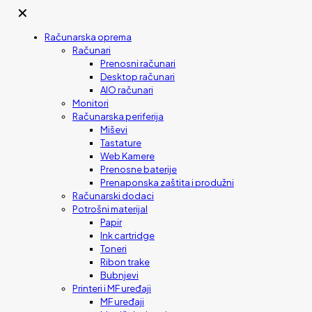
✕
Računarska oprema
Računari
Prenosni računari
Desktop računari
AIO računari
Monitori
Računarska periferija
Miševi
Tastature
Web Kamere
Prenosne baterije
Prenaponska zaštita i produžni
Računarski dodaci
Potrošni materijal
Papir
Ink cartridge
Toneri
Ribon trake
Bubnjevi
Printeri i MF uređaji
MF uređaji