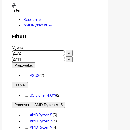
Filteri
Reset all
×
AMD Ryzen AI 5
×
Filteri
Cijena
×
×
Proizvođač
ASUS
(
2
)
Displej
35,5 cm (14,0'')
(
2
)
Procesor
— AMD Ryzen AI 5
AMD Ryzen 5
(
3
)
AMD Ryzen 7
(
3
)
AMD Ryzen 9
(
4
)