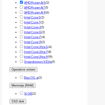
AMD Ryzen AI 5
(
2
)
AMD Ryzen AI 7
(
1
)
AMD Ryzen AI 9
(
6
)
Intel Core 5
(
2
)
Intel Core 7
(
2
)
Intel Core i3
(
1
)
Intel Core i5
(
2
)
Intel Core i7
(
4
)
Intel Core i9
(
2
)
Intel Core Ultra 5
(
4
)
Intel Core Ultra 7
(
8
)
Intel Core Ultra 9
(
19
)
Snapdragon X Elite
(
1
)
Operativni sistem
Bez OS-a
(
2
)
Memorija (RAM)
16 GB
(
2
)
SSD disk