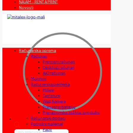
NAJAM – RENT A PRINT
Novosti
Računarska oprema
Računari
Prenosni računari
Desktop računari
AIO računari
Monitori
Računarska periferija
Miševi
Tastature
Web Kamere
Prenosne baterije
Prenaponska zaštita i produžni
Računarski dodaci
Potrošni materijal
Papir
Products