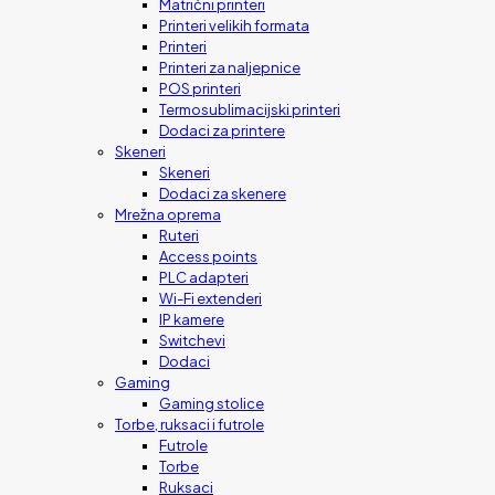
Matrični printeri
Printeri velikih formata
Printeri
Printeri za naljepnice
POS printeri
Termosublimacijski printeri
Dodaci za printere
Skeneri
Skeneri
Dodaci za skenere
Mrežna oprema
Ruteri
Access points
PLC adapteri
Wi-Fi extenderi
IP kamere
Switchevi
Dodaci
Gaming
Gaming stolice
Torbe, ruksaci i futrole
Futrole
Torbe
Ruksaci