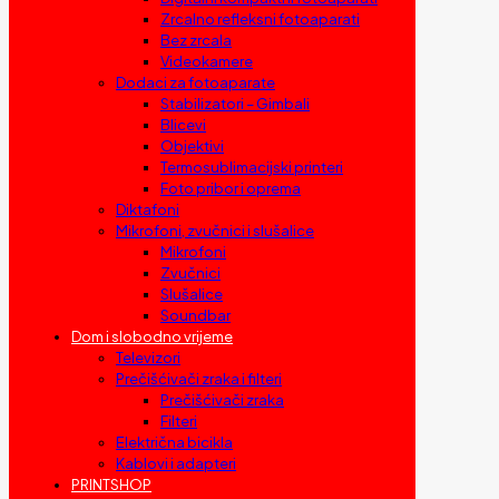
Zrcalno refleksni fotoaparati
Bez zrcala
Videokamere
Dodaci za fotoaparate
Stabilizatori – Gimbali
Blicevi
Objektivi
Termosublimacijski printeri
Foto pribor i oprema
Diktafoni
Mikrofoni, zvučnici i slušalice
Mikrofoni
Zvučnici
Slušalice
Soundbar
Dom i slobodno vrijeme
Televizori
Prečišćivači zraka i filteri
Prečišćivači zraka
Filteri
Električna bicikla
Kablovi i adapteri
PRINTSHOP