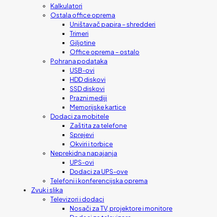
Kalkulatori
Ostala office oprema
Uništavač papira – shredderi
Trimeri
Giljotine
Office oprema – ostalo
Pohrana podataka
USB-ovi
HDD diskovi
SSD diskovi
Prazni mediji
Memorijske kartice
Dodaci za mobitele
Zaštita za telefone
Sprejevi
Okviri i torbice
Neprekidna napajanja
UPS-ovi
Dodaci za UPS-ove
Telefoni i konferencijska oprema
Zvuk i slika
Televizori i dodaci
Nosači za TV, projektore i monitore