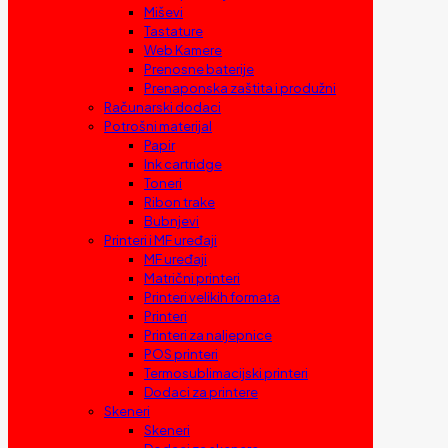
Miševi
Tastature
Web Kamere
Prenosne baterije
Prenaponska zaštita i produžni
Računarski dodaci
Potrošni materijal
Papir
Ink cartridge
Toneri
Ribon trake
Bubnjevi
Printeri i MF uređaji
MF uređaji
Matrični printeri
Printeri velikih formata
Printeri
Printeri za naljepnice
POS printeri
Termosublimacijski printeri
Dodaci za printere
Skeneri
Skeneri