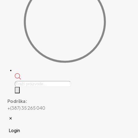
Products
search
Podrška:
+(387) 35 265 040
✕
Login