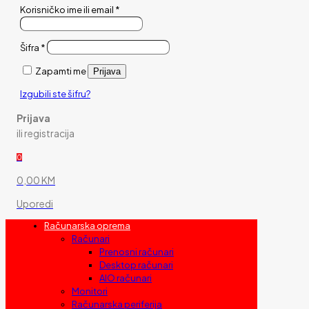
Korisničko ime ili email
*
Šifra
*
Zapamti me
Prijava
Izgubili ste šifru?
Prijava
ili registracija
0
0,00 KM
Uporedi
Računarska oprema
Računari
Prenosni računari
Desktop računari
AIO računari
Monitori
Računarska periferija