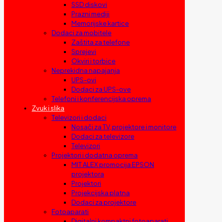
SSD diskovi
Prazni mediji
Memorijske kartice
Dodaci za mobitele
Zaštita za telefone
Sprejevi
Okviri i torbice
Neprekidna napajanja
UPS-ovi
Dodaci za UPS-ove
Telefoni i konferencijska oprema
Zvuk i slika
Televizori i dodaci
Nosači za TV, projektore i monitore
Dodaci za televizore
Televizori
Projektori i dodatna oprema
MIT ALEX promocija EPSON
projektora
Projektori
Projekcijska platna
Dodaci za projektore
Fotoaparati
Digitalni kompaktni fotoaparati