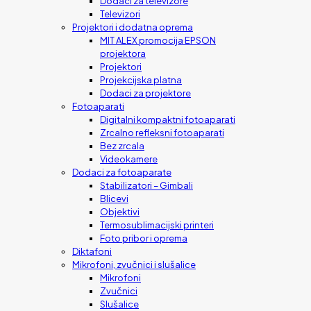
Dodaci za televizore
Televizori
Projektori i dodatna oprema
MIT ALEX promocija EPSON
projektora
Projektori
Projekcijska platna
Dodaci za projektore
Fotoaparati
Digitalni kompaktni fotoaparati
Zrcalno refleksni fotoaparati
Bez zrcala
Videokamere
Dodaci za fotoaparate
Stabilizatori – Gimbali
Blicevi
Objektivi
Termosublimacijski printeri
Foto pribor i oprema
Diktafoni
Mikrofoni, zvučnici i slušalice
Mikrofoni
Zvučnici
Slušalice