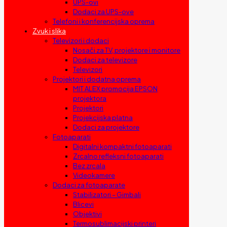
UPS-ovi
Dodaci za UPS-ove
Telefoni i konferencijska oprema
Zvuk i slika
Televizori i dodaci
Nosači za TV, projektore i monitore
Dodaci za televizore
Televizori
Projektori i dodatna oprema
MIT ALEX promocija EPSON
projektora
Projektori
Projekcijska platna
Dodaci za projektore
Fotoaparati
Digitalni kompaktni fotoaparati
Zrcalno refleksni fotoaparati
Bez zrcala
Videokamere
Dodaci za fotoaparate
Stabilizatori – Gimbali
Blicevi
Objektivi
Termosublimacijski printeri