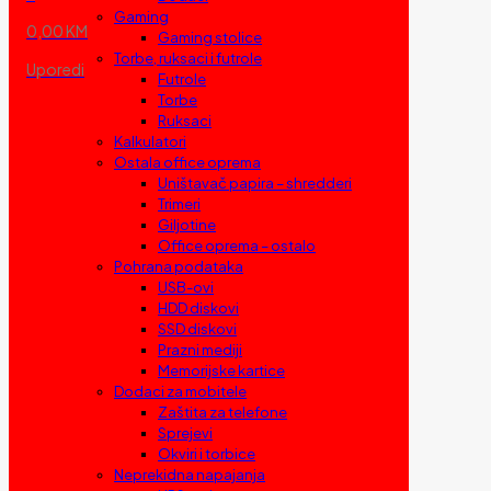
Gaming
0,00 KM
Gaming stolice
Torbe, ruksaci i futrole
Uporedi
Futrole
Torbe
Ruksaci
Kalkulatori
Ostala office oprema
Uništavač papira – shredderi
Trimeri
Giljotine
Office oprema – ostalo
Pohrana podataka
USB-ovi
HDD diskovi
SSD diskovi
Prazni mediji
Memorijske kartice
Dodaci za mobitele
Zaštita za telefone
Sprejevi
Okviri i torbice
Neprekidna napajanja