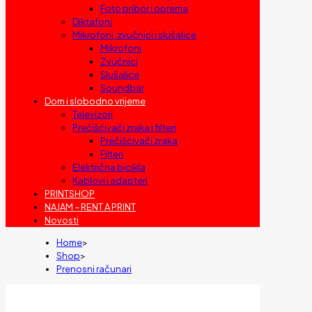
Foto pribor i oprema
Diktafoni
Mikrofoni, zvučnici i slušalice
Mikrofoni
Zvučnici
Slušalice
Soundbar
Dom i slobodno vrijeme
Televizori
Prečišćivači zraka i filteri
Prečišćivači zraka
Filteri
Električna bicikla
Kablovi i adapteri
PRINTSHOP
NAJAM – RENT A PRINT
Novosti
Home
>
Shop
>
Prenosni računari