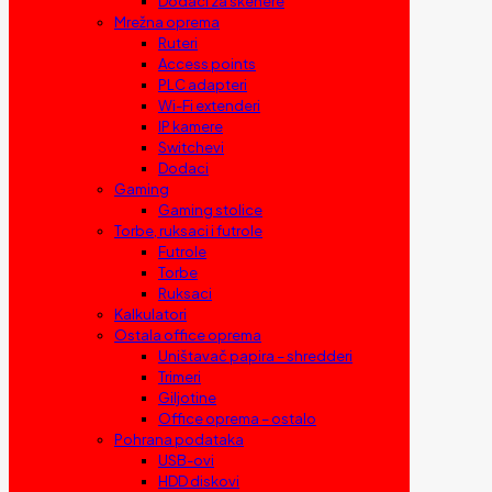
Dodaci za skenere
Mrežna oprema
Ruteri
Access points
PLC adapteri
Wi-Fi extenderi
IP kamere
Switchevi
Dodaci
Gaming
Gaming stolice
Torbe, ruksaci i futrole
Futrole
Torbe
Ruksaci
Kalkulatori
Ostala office oprema
Uništavač papira – shredderi
Trimeri
Giljotine
Office oprema – ostalo
Pohrana podataka
USB-ovi
HDD diskovi