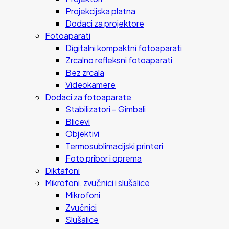
Projekcijska platna
Dodaci za projektore
Fotoaparati
Digitalni kompaktni fotoaparati
Zrcalno refleksni fotoaparati
Bez zrcala
Videokamere
Dodaci za fotoaparate
Stabilizatori – Gimbali
Blicevi
Objektivi
Termosublimacijski printeri
Foto pribor i oprema
Diktafoni
Mikrofoni, zvučnici i slušalice
Mikrofoni
Zvučnici
Slušalice