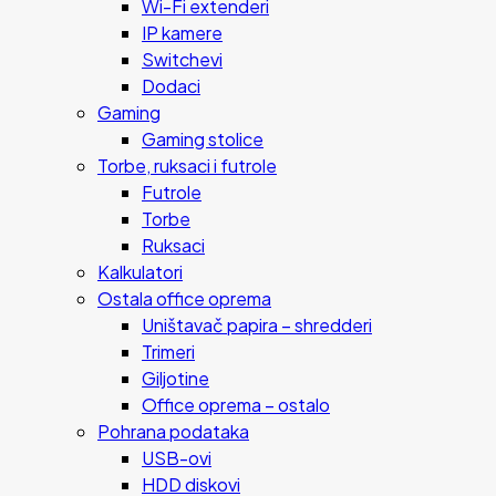
Wi-Fi extenderi
IP kamere
Switchevi
Dodaci
Gaming
Gaming stolice
Torbe, ruksaci i futrole
Futrole
Torbe
Ruksaci
Kalkulatori
Ostala office oprema
Uništavač papira – shredderi
Trimeri
Giljotine
Office oprema – ostalo
Pohrana podataka
USB-ovi
HDD diskovi