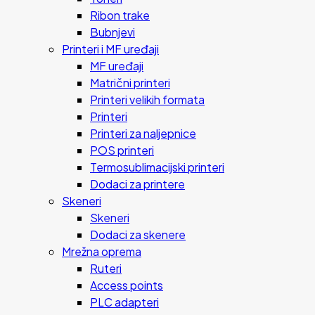
Ribon trake
Bubnjevi
Printeri i MF uređaji
MF uređaji
Matrični printeri
Printeri velikih formata
Printeri
Printeri za naljepnice
POS printeri
Termosublimacijski printeri
Dodaci za printere
Skeneri
Skeneri
Dodaci za skenere
Mrežna oprema
Ruteri
Access points
PLC adapteri