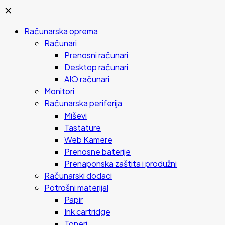
✕
Računarska oprema
Računari
Prenosni računari
Desktop računari
AIO računari
Monitori
Računarska periferija
Miševi
Tastature
Web Kamere
Prenosne baterije
Prenaponska zaštita i produžni
Računarski dodaci
Potrošni materijal
Papir
Ink cartridge
Toneri