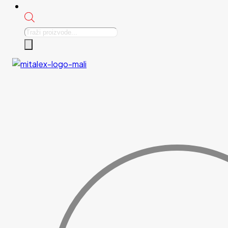
Products
search