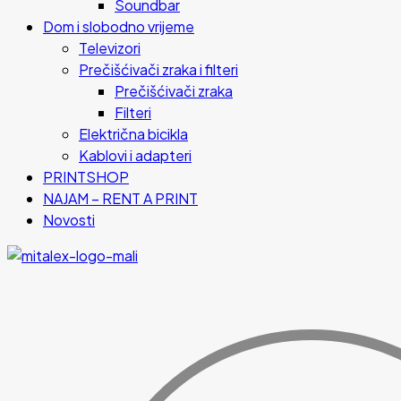
Soundbar
Dom i slobodno vrijeme
Televizori
Prečišćivači zraka i filteri
Prečišćivači zraka
Filteri
Električna bicikla
Kablovi i adapteri
PRINTSHOP
NAJAM – RENT A PRINT
Novosti