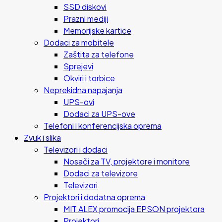
SSD diskovi
Prazni mediji
Memorijske kartice
Dodaci za mobitele
Zaštita za telefone
Sprejevi
Okviri i torbice
Neprekidna napajanja
UPS-ovi
Dodaci za UPS-ove
Telefoni i konferencijska oprema
Zvuk i slika
Televizori i dodaci
Nosači za TV, projektore i monitore
Dodaci za televizore
Televizori
Projektori i dodatna oprema
MIT ALEX promocija EPSON projektora
Projektori