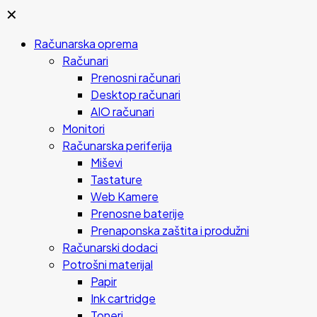
✕
Računarska oprema
Računari
Prenosni računari
Desktop računari
AIO računari
Monitori
Računarska periferija
Miševi
Tastature
Web Kamere
Prenosne baterije
Prenaponska zaštita i produžni
Računarski dodaci
Potrošni materijal
Papir
Ink cartridge
Toneri