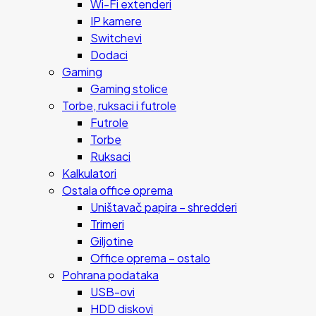
Wi-Fi extenderi
IP kamere
Switchevi
Dodaci
Gaming
Gaming stolice
Torbe, ruksaci i futrole
Futrole
Torbe
Ruksaci
Kalkulatori
Ostala office oprema
Uništavač papira – shredderi
Trimeri
Giljotine
Office oprema – ostalo
Pohrana podataka
USB-ovi
HDD diskovi