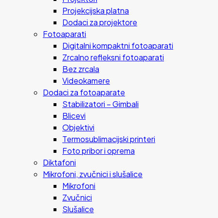
Projekcijska platna
Dodaci za projektore
Fotoaparati
Digitalni kompaktni fotoaparati
Zrcalno refleksni fotoaparati
Bez zrcala
Videokamere
Dodaci za fotoaparate
Stabilizatori – Gimbali
Blicevi
Objektivi
Termosublimacijski printeri
Foto pribor i oprema
Diktafoni
Mikrofoni, zvučnici i slušalice
Mikrofoni
Zvučnici
Slušalice