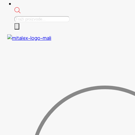
Products
search