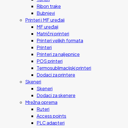
Ribon trake
Bubnjevi
Printeri i MF uređaji
MF uređaji
Matrični printeri
Printeri velikih formata
Printeri
Printeri za naljepnice
POS printeri
Termosublimacijski printeri
Dodaci za printere
Skeneri
Skeneri
Dodaci za skenere
Mrežna oprema
Ruteri
Access points
PLC adapteri