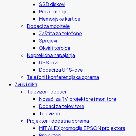
SSD diskovi
Prazni mediji
Memorijske kartice
Dodaci za mobitele
Zaštita za telefone
Sprejevi
Okviri i torbice
Neprekidna napajanja
UPS-ovi
Dodaci za UPS-ove
Telefoni i konferencijska oprema
Zvuk i slika
Televizori i dodaci
Nosači za TV, projektore i monitore
Dodaci za televizore
Televizori
Projektori i dodatna oprema
MIT ALEX promocija EPSON projektora
Projektori