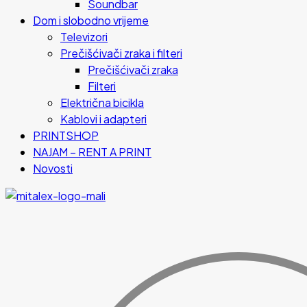
Soundbar
Dom i slobodno vrijeme
Televizori
Prečišćivači zraka i filteri
Prečišćivači zraka
Filteri
Električna bicikla
Kablovi i adapteri
PRINTSHOP
NAJAM – RENT A PRINT
Novosti