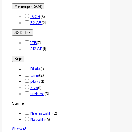
Memorija (RAM)
16 GB
(
6
)
32 GB
(
2
)
SSD disk
1 TB
(
7
)
512 GB
(
1
)
Boja
Bijela
(
1
)
Crna
(
2
)
plava
(
1
)
Siva
(
1
)
srebrna
(
3
)
Stanje
Nije na zalihi
(
2
)
Na zalihi
(
6
)
Show
(
8
)