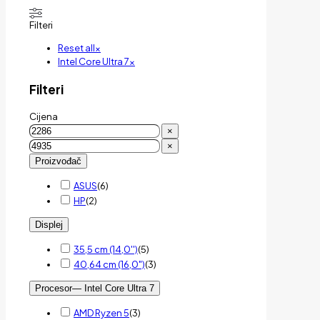
Filteri
Reset all
×
Intel Core Ultra 7
×
Filteri
Cijena
×
×
Proizvođač
ASUS
(
6
)
HP
(
2
)
Displej
35,5 cm (14,0'')
(
5
)
40,64 cm (16,0")
(
3
)
Procesor
— Intel Core Ultra 7
AMD Ryzen 5
(
3
)