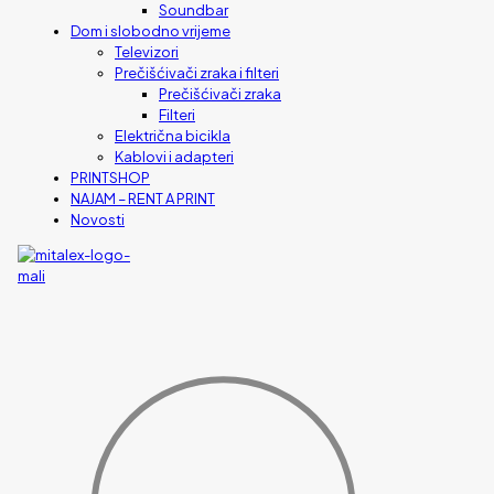
Soundbar
Dom i slobodno vrijeme
Televizori
Prečišćivači zraka i filteri
Prečišćivači zraka
Filteri
Električna bicikla
Kablovi i adapteri
PRINTSHOP
NAJAM – RENT A PRINT
Novosti