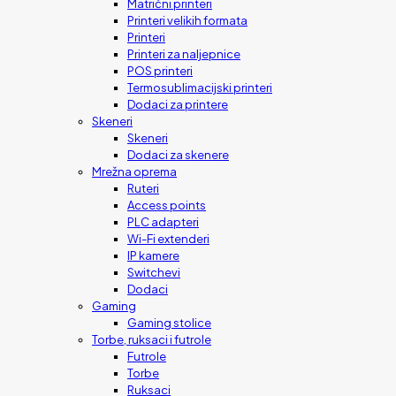
Matrični printeri
Printeri velikih formata
Printeri
Printeri za naljepnice
POS printeri
Termosublimacijski printeri
Dodaci za printere
Skeneri
Skeneri
Dodaci za skenere
Mrežna oprema
Ruteri
Access points
PLC adapteri
Wi-Fi extenderi
IP kamere
Switchevi
Dodaci
Gaming
Gaming stolice
Torbe, ruksaci i futrole
Futrole
Torbe
Ruksaci