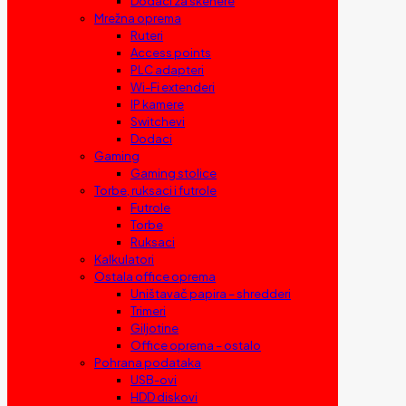
Dodaci za skenere
Mrežna oprema
Ruteri
Access points
PLC adapteri
Wi-Fi extenderi
IP kamere
Switchevi
Dodaci
Gaming
Gaming stolice
Torbe, ruksaci i futrole
Futrole
Torbe
Ruksaci
Kalkulatori
Ostala office oprema
Uništavač papira – shredderi
Trimeri
Giljotine
Office oprema – ostalo
Pohrana podataka
USB-ovi
HDD diskovi