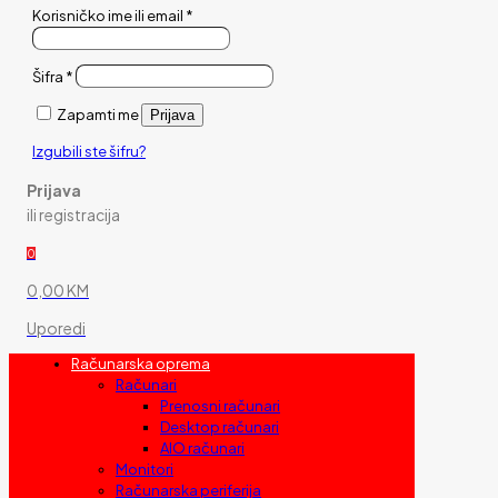
Korisničko ime ili email
*
Šifra
*
Zapamti me
Prijava
Izgubili ste šifru?
Prijava
ili registracija
0
0,00 KM
Uporedi
Računarska oprema
Računari
Prenosni računari
Desktop računari
AIO računari
Monitori
Računarska periferija