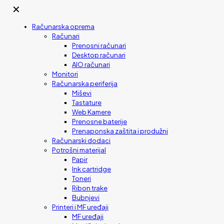
✕
Računarska oprema
Računari
Prenosni računari
Desktop računari
AIO računari
Monitori
Računarska periferija
Miševi
Tastature
Web Kamere
Prenosne baterije
Prenaponska zaštita i produžni
Računarski dodaci
Potrošni materijal
Papir
Ink cartridge
Toneri
Ribon trake
Bubnjevi
Printeri i MF uređaji
MF uređaji