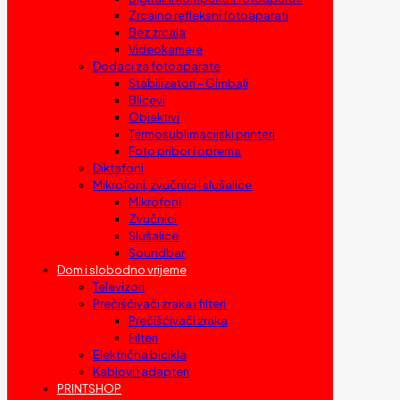
Zrcalno refleksni fotoaparati
Bez zrcala
Videokamere
Dodaci za fotoaparate
Stabilizatori – Gimbali
Blicevi
Objektivi
Termosublimacijski printeri
Foto pribor i oprema
Diktafoni
Mikrofoni, zvučnici i slušalice
Mikrofoni
Zvučnici
Slušalice
Soundbar
Dom i slobodno vrijeme
Televizori
Prečišćivači zraka i filteri
Prečišćivači zraka
Filteri
Električna bicikla
Kablovi i adapteri
PRINTSHOP