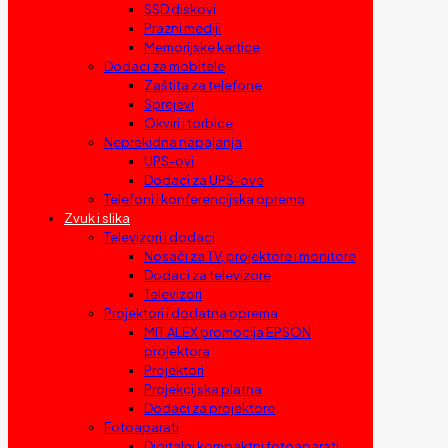
SSD diskovi
Prazni mediji
Memorijske kartice
Dodaci za mobitele
Zaštita za telefone
Sprejevi
Okviri i torbice
Neprekidna napajanja
UPS-ovi
Dodaci za UPS-ove
Telefoni i konferencijska oprema
Zvuk i slika
Televizori i dodaci
Nosači za TV, projektore i monitore
Dodaci za televizore
Televizori
Projektori i dodatna oprema
MIT ALEX promocija EPSON
projektora
Projektori
Projekcijska platna
Dodaci za projektore
Fotoaparati
Digitalni kompaktni fotoaparati