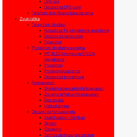
UPS-ovi
Dodaci za UPS-ove
Telefoni i konferencijska oprema
Zvuk i slika
Televizori i dodaci
Nosači za TV, projektore i monitore
Dodaci za televizore
Televizori
Projektori i dodatna oprema
MIT ALEX promocija EPSON
projektora
Projektori
Projekcijska platna
Dodaci za projektore
Fotoaparati
Digitalni kompaktni fotoaparati
Zrcalno refleksni fotoaparati
Bez zrcala
Videokamere
Dodaci za fotoaparate
Stabilizatori – Gimbali
Blicevi
Objektivi
Termosublimacijski printeri