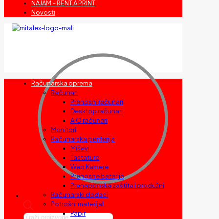
NAJAM – RENT A PRINT
Novosti
Računarska oprema
Računari
Prenosni računari
Desktop računari
AIO računari
Monitori
Računarska periferija
Miševi
Tastature
Web Kamere
Prenosne baterije
Prenaponska zaštita i produžni
Računarski dodaci
Potrošni materijal
Papir
Products