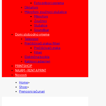
Foto pribor i oprema
Diktafoni
Mikrofoni, zvučnici i slušalice
Mikrofoni
Zvučnici
Slušalice
Soundbar
Dom i slobodno vrijeme
Televizori
Prečišćivači zraka i filteri
Prečišćivači zraka
Filteri
Električna bicikla
Kablovi i adapteri
PRINTSHOP
NAJAM – RENT A PRINT
Novosti
Home
>
Shop
>
Prenosni računari