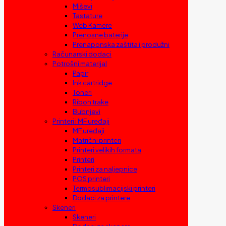
Miševi
Tastature
Web Kamere
Prenosne baterije
Prenaponska zaštita i produžni
Računarski dodaci
Potrošni materijal
Papir
Ink cartridge
Toneri
Ribon trake
Bubnjevi
Printeri i MF uređaji
MF uređaji
Matrični printeri
Printeri velikih formata
Printeri
Printeri za naljepnice
POS printeri
Termosublimacijski printeri
Dodaci za printere
Skeneri
Skeneri