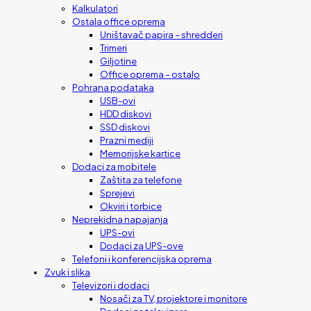
Kalkulatori
Ostala office oprema
Uništavač papira – shredderi
Trimeri
Giljotine
Office oprema – ostalo
Pohrana podataka
USB-ovi
HDD diskovi
SSD diskovi
Prazni mediji
Memorijske kartice
Dodaci za mobitele
Zaštita za telefone
Sprejevi
Okviri i torbice
Neprekidna napajanja
UPS-ovi
Dodaci za UPS-ove
Telefoni i konferencijska oprema
Zvuk i slika
Televizori i dodaci
Nosači za TV, projektore i monitore