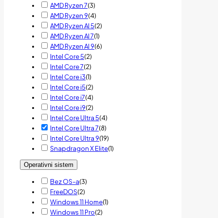
AMD Ryzen 7
(
3
)
AMD Ryzen 9
(
4
)
AMD Ryzen AI 5
(
2
)
AMD Ryzen AI 7
(
1
)
AMD Ryzen AI 9
(
6
)
Intel Core 5
(
2
)
Intel Core 7
(
2
)
Intel Core i3
(
1
)
Intel Core i5
(
2
)
Intel Core i7
(
4
)
Intel Core i9
(
2
)
Intel Core Ultra 5
(
4
)
Intel Core Ultra 7
(
8
)
Intel Core Ultra 9
(
19
)
Snapdragon X Elite
(
1
)
Operativni sistem
Bez OS-a
(
3
)
FreeDOS
(
2
)
Windows 11 Home
(
1
)
Windows 11 Pro
(
2
)