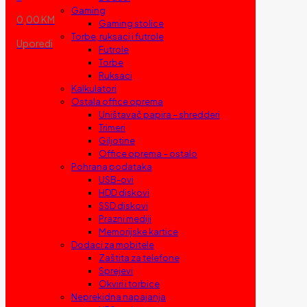
Gaming
0,00 KM
Gaming stolice
Torbe, ruksaci i futrole
Uporedi
Futrole
Torbe
Ruksaci
Kalkulatori
Ostala office oprema
Uništavač papira – shredderi
Trimeri
Giljotine
Office oprema – ostalo
Pohrana podataka
USB-ovi
HDD diskovi
SSD diskovi
Prazni mediji
Memorijske kartice
Dodaci za mobitele
Zaštita za telefone
Sprejevi
Okviri i torbice
Neprekidna napajanja