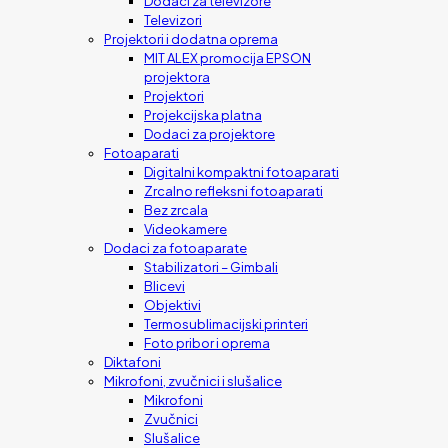
Dodaci za televizore
Televizori
Projektori i dodatna oprema
MIT ALEX promocija EPSON
projektora
Projektori
Projekcijska platna
Dodaci za projektore
Fotoaparati
Digitalni kompaktni fotoaparati
Zrcalno refleksni fotoaparati
Bez zrcala
Videokamere
Dodaci za fotoaparate
Stabilizatori – Gimbali
Blicevi
Objektivi
Termosublimacijski printeri
Foto pribor i oprema
Diktafoni
Mikrofoni, zvučnici i slušalice
Mikrofoni
Zvučnici
Slušalice