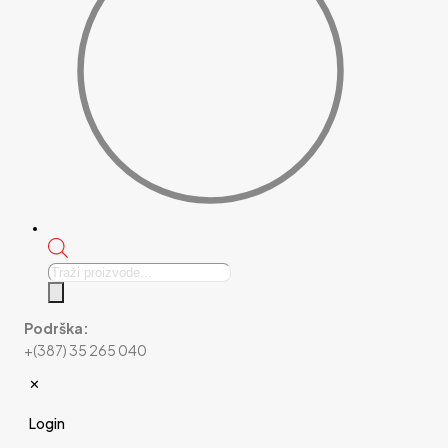
Products
search
Podrška:
+(387) 35 265 040
✕
Login