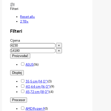
Filteri
Reset all
×
2 TB
×
Filteri
Cijena
×
×
Proizvođač
ASUS
(
16
)
Displej
35,5 cm (14,0'')
(
3
)
40,64 cm (16,0")
(
9
)
45,72 cm (18,0")
(
4
)
Procesor
AMD Ryzen 9
(
1
)