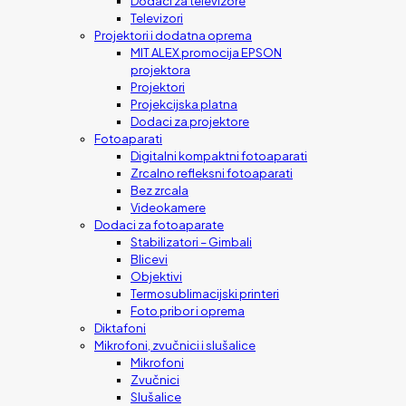
Dodaci za televizore
Televizori
Projektori i dodatna oprema
MIT ALEX promocija EPSON
projektora
Projektori
Projekcijska platna
Dodaci za projektore
Fotoaparati
Digitalni kompaktni fotoaparati
Zrcalno refleksni fotoaparati
Bez zrcala
Videokamere
Dodaci za fotoaparate
Stabilizatori – Gimbali
Blicevi
Objektivi
Termosublimacijski printeri
Foto pribor i oprema
Diktafoni
Mikrofoni, zvučnici i slušalice
Mikrofoni
Zvučnici
Slušalice