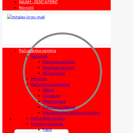
NAJAM – RENT A PRINT
Novosti
Računarska oprema
Računari
Prenosni računari
Desktop računari
AIO računari
Monitori
Računarska periferija
Miševi
Tastature
Web Kamere
Prenosne baterije
Prenaponska zaštita i produžni
Računarski dodaci
Potrošni materijal
Papir
Products