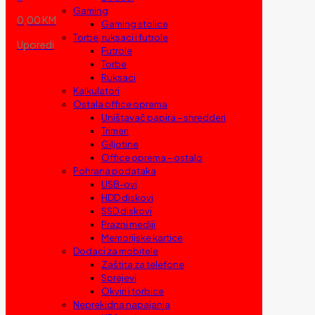
Gaming
0,00 KM
Gaming stolice
Torbe, ruksaci i futrole
Uporedi
Futrole
Torbe
Ruksaci
Kalkulatori
Ostala office oprema
Uništavač papira – shredderi
Trimeri
Giljotine
Office oprema – ostalo
Pohrana podataka
USB-ovi
HDD diskovi
SSD diskovi
Prazni mediji
Memorijske kartice
Dodaci za mobitele
Zaštita za telefone
Sprejevi
Okviri i torbice
Neprekidna napajanja