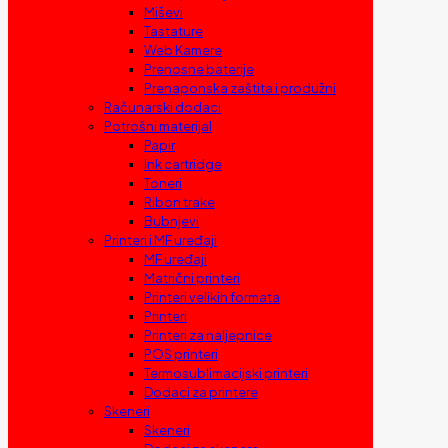
Miševi
Tastature
Web Kamere
Prenosne baterije
Prenaponska zaštita i produžni
Računarski dodaci
Potrošni materijal
Papir
Ink cartridge
Toneri
Ribon trake
Bubnjevi
Printeri i MF uređaji
MF uređaji
Matrični printeri
Printeri velikih formata
Printeri
Printeri za naljepnice
POS printeri
Termosublimacijski printeri
Dodaci za printere
Skeneri
Skeneri