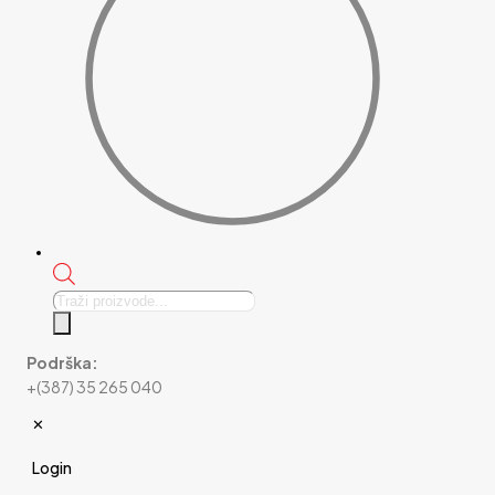
Products
search
Podrška:
+(387) 35 265 040
✕
Login