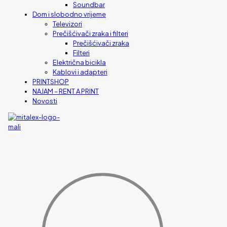
Soundbar
Dom i slobodno vrijeme
Televizori
Prečišćivači zraka i filteri
Prečišćivači zraka
Filteri
Električna bicikla
Kablovi i adapteri
PRINTSHOP
NAJAM – RENT A PRINT
Novosti