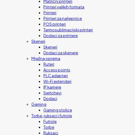
Matrični printeri
Printeri velikih formata
Printeri
Printeri za naljepnice
POS printeri
Termosublimacijski printeri
Dodaci za printere
Skeneri
Skeneri
Dodaci za skenere
Mrežna oprema
Ruteri
Access points
PLC adapteri
Wi-Fi extenderi
IP kamere
Switchevi
Dodaci
Gaming
Gaming stolice
Torbe, ruksaci i futrole
Futrole
Torbe
Ruksaci