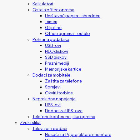
Kalkulatori
Ostala office oprema
Uništavač papira – shredderi
Trimeri
Giljotine
Office oprema – ostalo
Pohrana podataka
USB-ovi
HDD diskovi
SSD diskovi
Prazni mediji
Memorijske kartice
Dodaci za mobitele
Zaštita za telefone
Sprejevi
Okviri i torbice
Neprekidna napajanja
UPS-ovi
Dodaci za UPS-ove
Telefoni i konferencijska oprema
Zvuk i slika
Televizori i dodaci
Nosači za TV, projektore i monitore