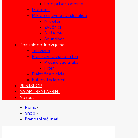
Foto pribor i oprema
Diktafoni
Mikrofoni, zvučnici i slušalice
Mikrofoni
Zvučnici
Slušalice
Soundbar
Dom i slobodno vrijeme
Televizori
Prečišćivači zraka i filteri
Prečišćivači zraka
Filteri
Električna bicikla
Kablovi i adapteri
PRINTSHOP
NAJAM – RENT A PRINT
Novosti
Home
>
Shop
>
Prenosni računari