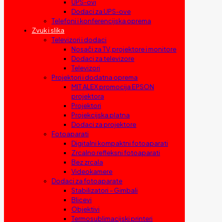
UPS-ovi
Dodaci za UPS-ove
Telefoni i konferencijska oprema
Zvuk i slika
Televizori i dodaci
Nosači za TV, projektore i monitore
Dodaci za televizore
Televizori
Projektori i dodatna oprema
MIT ALEX promocija EPSON
projektora
Projektori
Projekcijska platna
Dodaci za projektore
Fotoaparati
Digitalni kompaktni fotoaparati
Zrcalno refleksni fotoaparati
Bez zrcala
Videokamere
Dodaci za fotoaparate
Stabilizatori – Gimbali
Blicevi
Objektivi
Termosublimacijski printeri