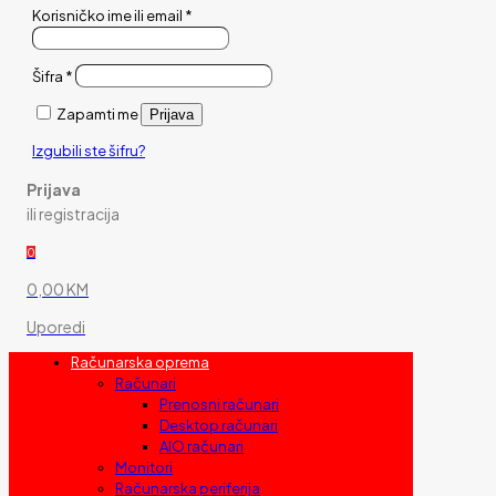
Korisničko ime ili email
*
Šifra
*
Zapamti me
Prijava
Izgubili ste šifru?
Prijava
ili registracija
0
0,00 KM
Uporedi
Računarska oprema
Računari
Prenosni računari
Desktop računari
AIO računari
Monitori
Računarska periferija