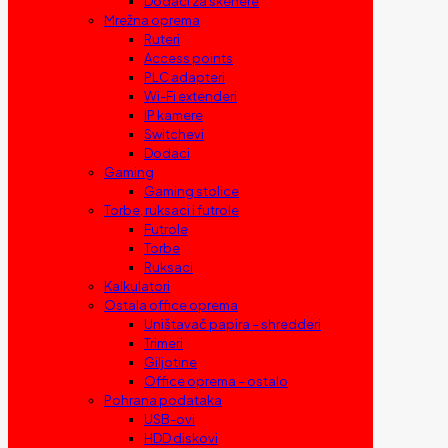
Dodaci za skenere
Mrežna oprema
Ruteri
Access points
PLC adapteri
Wi-Fi extenderi
IP kamere
Switchevi
Dodaci
Gaming
Gaming stolice
Torbe, ruksaci i futrole
Futrole
Torbe
Ruksaci
Kalkulatori
Ostala office oprema
Uništavač papira – shredderi
Trimeri
Giljotine
Office oprema – ostalo
Pohrana podataka
USB-ovi
HDD diskovi