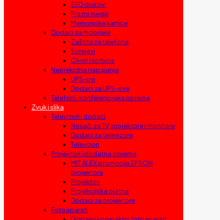
SSD diskovi
Prazni mediji
Memorijske kartice
Dodaci za mobitele
Zaštita za telefone
Sprejevi
Okviri i torbice
Neprekidna napajanja
UPS-ovi
Dodaci za UPS-ove
Telefoni i konferencijska oprema
Zvuk i slika
Televizori i dodaci
Nosači za TV, projektore i monitore
Dodaci za televizore
Televizori
Projektori i dodatna oprema
MIT ALEX promocija EPSON
projektora
Projektori
Projekcijska platna
Dodaci za projektore
Fotoaparati
Digitalni kompaktni fotoaparati