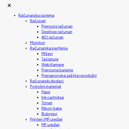
✕
Računarska oprema
Računari
Prenosni računari
Desktop računari
AIO računari
Monitori
Računarska periferija
Miševi
Tastature
Web Kamere
Prenosne baterije
Prenaponska zaštita i produžni
Računarski dodaci
Potrošni materijal
Papir
Ink cartridge
Toneri
Ribon trake
Bubnjevi
Printeri i MF uređaji
MF uređaji