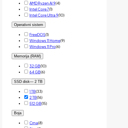
AMD Ryzen AI 9
(
4
)
Intel Core 7
(
1
)
Intel Core Ultra 9
(
10
)
Operativni sistem
FreeDOS
(
1
)
Windows 11 Home
(
9
)
Windows 11 Pro
(
6
)
Memorija (RAM)
32 GB
(
10
)
64 GB
(
6
)
SSD disk
— 2 TB
1 TB
(
33
)
2 TB
(
16
)
512 GB
(
15
)
Boja
Crna
(
8
)