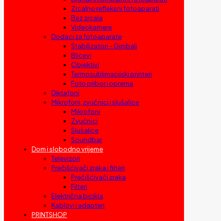
Zrcalno refleksni fotoaparati
Bez zrcala
Videokamere
Dodaci za fotoaparate
Stabilizatori – Gimbali
Blicevi
Objektivi
Termosublimacijski printeri
Foto pribor i oprema
Diktafoni
Mikrofoni, zvučnici i slušalice
Mikrofoni
Zvučnici
Slušalice
Soundbar
Dom i slobodno vrijeme
Televizori
Prečišćivači zraka i filteri
Prečišćivači zraka
Filteri
Električna bicikla
Kablovi i adapteri
PRINTSHOP