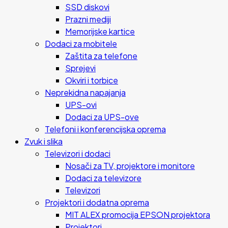
SSD diskovi
Prazni mediji
Memorijske kartice
Dodaci za mobitele
Zaštita za telefone
Sprejevi
Okviri i torbice
Neprekidna napajanja
UPS-ovi
Dodaci za UPS-ove
Telefoni i konferencijska oprema
Zvuk i slika
Televizori i dodaci
Nosači za TV, projektore i monitore
Dodaci za televizore
Televizori
Projektori i dodatna oprema
MIT ALEX promocija EPSON projektora
Projektori