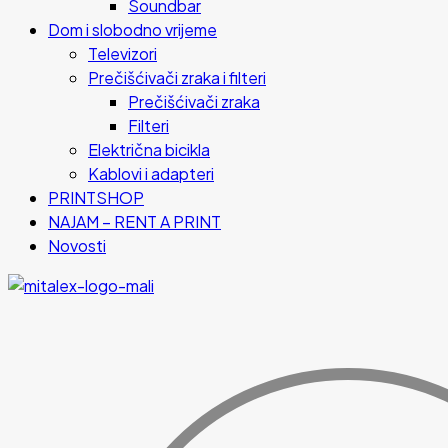
Soundbar
Dom i slobodno vrijeme
Televizori
Prečišćivači zraka i filteri
Prečišćivači zraka
Filteri
Električna bicikla
Kablovi i adapteri
PRINTSHOP
NAJAM – RENT A PRINT
Novosti