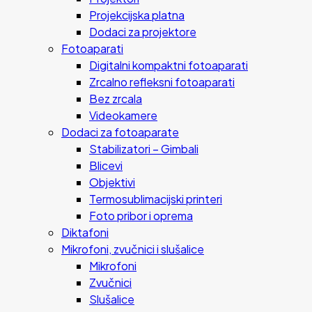
Projekcijska platna
Dodaci za projektore
Fotoaparati
Digitalni kompaktni fotoaparati
Zrcalno refleksni fotoaparati
Bez zrcala
Videokamere
Dodaci za fotoaparate
Stabilizatori – Gimbali
Blicevi
Objektivi
Termosublimacijski printeri
Foto pribor i oprema
Diktafoni
Mikrofoni, zvučnici i slušalice
Mikrofoni
Zvučnici
Slušalice