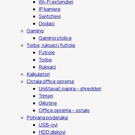
Wi-Fi extenderi
IP kamere
Switchevi
Dodaci
Gaming
Gaming stolice
Torbe, ruksaci i futrole
Futrole
Torbe
Ruksaci
Kalkulatori
Ostala office oprema
Uništavač papira – shredderi
Trimeri
Giljotine
Office oprema – ostalo
Pohrana podataka
USB-ovi
HDD diskovi