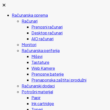
✕
Računarska oprema
Računari
Prenosni računari
Desktop računari
AIO računari
Monitori
Računarska periferija
Miševi
Tastature
Web Kamere
Prenosne baterije
Prenaponska zaštita i produžni
Računarski dodaci
Potrošni materijal
Papir
Ink cartridge
Toneri