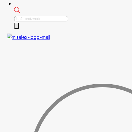
Products
search