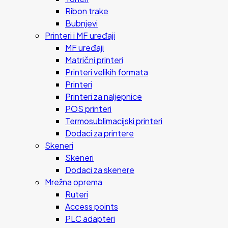
Ribon trake
Bubnjevi
Printeri i MF uređaji
MF uređaji
Matrični printeri
Printeri velikih formata
Printeri
Printeri za naljepnice
POS printeri
Termosublimacijski printeri
Dodaci za printere
Skeneri
Skeneri
Dodaci za skenere
Mrežna oprema
Ruteri
Access points
PLC adapteri