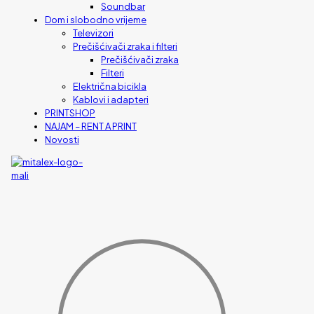
Soundbar
Dom i slobodno vrijeme
Televizori
Prečišćivači zraka i filteri
Prečišćivači zraka
Filteri
Električna bicikla
Kablovi i adapteri
PRINTSHOP
NAJAM – RENT A PRINT
Novosti