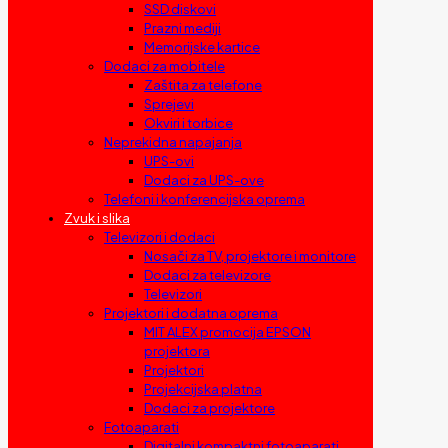
SSD diskovi
Prazni mediji
Memorijske kartice
Dodaci za mobitele
Zaštita za telefone
Sprejevi
Okviri i torbice
Neprekidna napajanja
UPS-ovi
Dodaci za UPS-ove
Telefoni i konferencijska oprema
Zvuk i slika
Televizori i dodaci
Nosači za TV, projektore i monitore
Dodaci za televizore
Televizori
Projektori i dodatna oprema
MIT ALEX promocija EPSON
projektora
Projektori
Projekcijska platna
Dodaci za projektore
Fotoaparati
Digitalni kompaktni fotoaparati