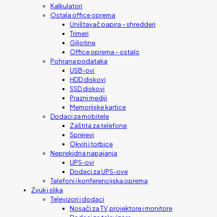
Kalkulatori
Ostala office oprema
Uništavač papira – shredderi
Trimeri
Giljotine
Office oprema – ostalo
Pohrana podataka
USB-ovi
HDD diskovi
SSD diskovi
Prazni mediji
Memorijske kartice
Dodaci za mobitele
Zaštita za telefone
Sprejevi
Okviri i torbice
Neprekidna napajanja
UPS-ovi
Dodaci za UPS-ove
Telefoni i konferencijska oprema
Zvuk i slika
Televizori i dodaci
Nosači za TV, projektore i monitore