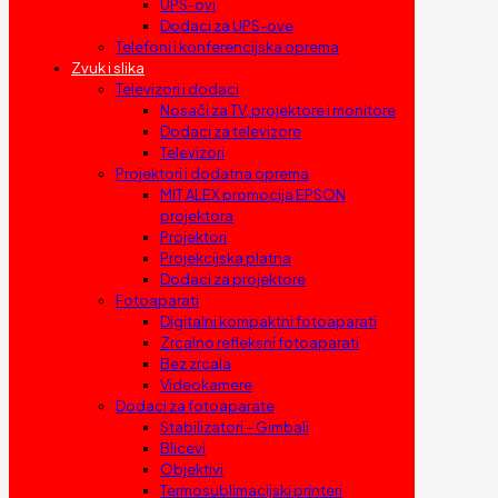
UPS-ovi
Dodaci za UPS-ove
Telefoni i konferencijska oprema
Zvuk i slika
Televizori i dodaci
Nosači za TV, projektore i monitore
Dodaci za televizore
Televizori
Projektori i dodatna oprema
MIT ALEX promocija EPSON
projektora
Projektori
Projekcijska platna
Dodaci za projektore
Fotoaparati
Digitalni kompaktni fotoaparati
Zrcalno refleksni fotoaparati
Bez zrcala
Videokamere
Dodaci za fotoaparate
Stabilizatori – Gimbali
Blicevi
Objektivi
Termosublimacijski printeri