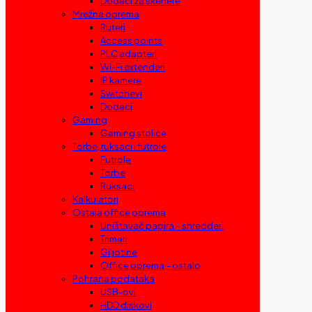
Dodaci za skenere
Mrežna oprema
Ruteri
Access points
PLC adapteri
Wi-Fi extenderi
IP kamere
Switchevi
Dodaci
Gaming
Gaming stolice
Torbe, ruksaci i futrole
Futrole
Torbe
Ruksaci
Kalkulatori
Ostala office oprema
Uništavač papira – shredderi
Trimeri
Giljotine
Office oprema – ostalo
Pohrana podataka
USB-ovi
HDD diskovi