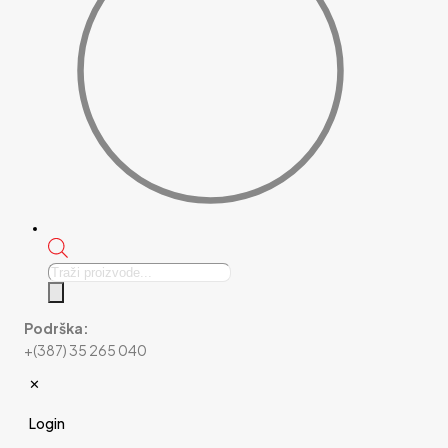
Products
search
Podrška:
+(387) 35 265 040
✕
Login