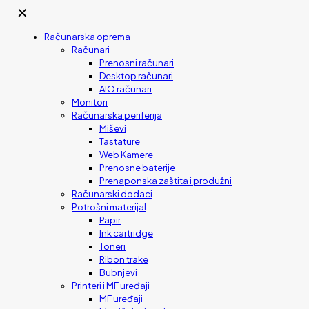
✕
Računarska oprema
Računari
Prenosni računari
Desktop računari
AIO računari
Monitori
Računarska periferija
Miševi
Tastature
Web Kamere
Prenosne baterije
Prenaponska zaštita i produžni
Računarski dodaci
Potrošni materijal
Papir
Ink cartridge
Toneri
Ribon trake
Bubnjevi
Printeri i MF uređaji
MF uređaji