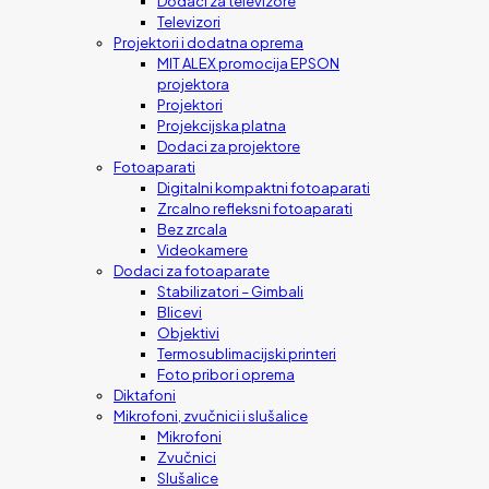
Dodaci za televizore
Televizori
Projektori i dodatna oprema
MIT ALEX promocija EPSON
projektora
Projektori
Projekcijska platna
Dodaci za projektore
Fotoaparati
Digitalni kompaktni fotoaparati
Zrcalno refleksni fotoaparati
Bez zrcala
Videokamere
Dodaci za fotoaparate
Stabilizatori – Gimbali
Blicevi
Objektivi
Termosublimacijski printeri
Foto pribor i oprema
Diktafoni
Mikrofoni, zvučnici i slušalice
Mikrofoni
Zvučnici
Slušalice