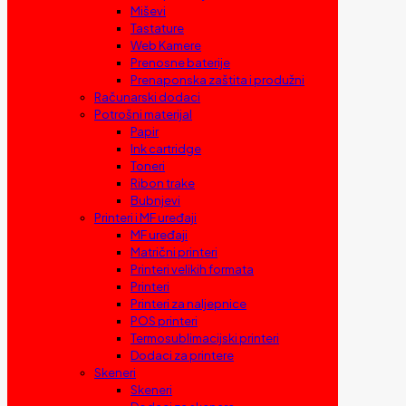
Miševi
Tastature
Web Kamere
Prenosne baterije
Prenaponska zaštita i produžni
Računarski dodaci
Potrošni materijal
Papir
Ink cartridge
Toneri
Ribon trake
Bubnjevi
Printeri i MF uređaji
MF uređaji
Matrični printeri
Printeri velikih formata
Printeri
Printeri za naljepnice
POS printeri
Termosublimacijski printeri
Dodaci za printere
Skeneri
Skeneri