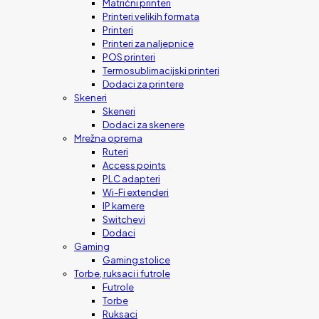
Matrični printeri
Printeri velikih formata
Printeri
Printeri za naljepnice
POS printeri
Termosublimacijski printeri
Dodaci za printere
Skeneri
Skeneri
Dodaci za skenere
Mrežna oprema
Ruteri
Access points
PLC adapteri
Wi-Fi extenderi
IP kamere
Switchevi
Dodaci
Gaming
Gaming stolice
Torbe, ruksaci i futrole
Futrole
Torbe
Ruksaci