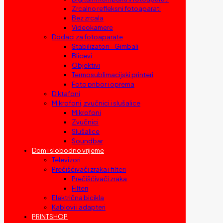
Zrcalno refleksni fotoaparati
Bez zrcala
Videokamere
Dodaci za fotoaparate
Stabilizatori – Gimbali
Blicevi
Objektivi
Termosublimacijski printeri
Foto pribor i oprema
Diktafoni
Mikrofoni, zvučnici i slušalice
Mikrofoni
Zvučnici
Slušalice
Soundbar
Dom i slobodno vrijeme
Televizori
Prečišćivači zraka i filteri
Prečišćivači zraka
Filteri
Električna bicikla
Kablovi i adapteri
PRINTSHOP