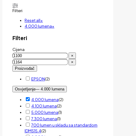
Filteri
Reset all
×
4.000 lumena
×
Filteri
Cijena
×
×
Proizvođač
EPSON
(
2
)
Osvjetljenje
— 4.000 lumena
4.000 lumena
(
2
)
4.100 lumena
(
2
)
5.000 lumena
(
1
)
7.300 lumena
(
1
)
700 lumen u skladu sa standardom
IDMS15.4
(
2
)