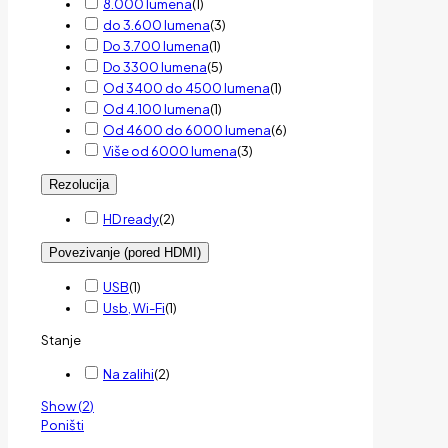
8.000 lumena
(
1
)
do 3.600 lumena
(
3
)
Do 3.700 lumena
(
1
)
Do 3300 lumena
(
5
)
Od 3400 do 4500 lumena
(
1
)
Od 4.100 lumena
(
1
)
Od 4600 do 6000 lumena
(
6
)
Više od 6000 lumena
(
3
)
Rezolucija
HD ready
(
2
)
Povezivanje (pored HDMI)
USB
(
1
)
Usb, Wi-Fi
(
1
)
Stanje
Na zalihi
(
2
)
Show
(
2
)
Poništi