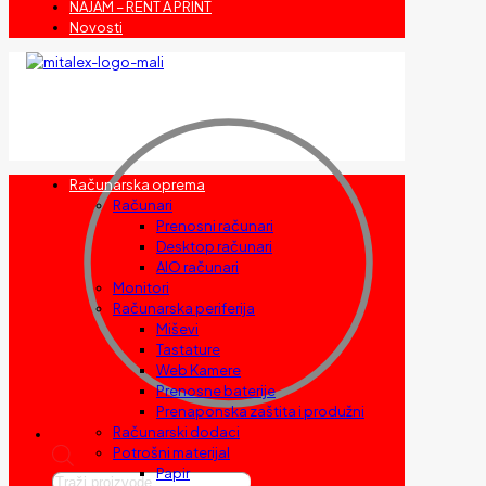
NAJAM – RENT A PRINT
Novosti
Računarska oprema
Računari
Prenosni računari
Desktop računari
AIO računari
Monitori
Računarska periferija
Miševi
Tastature
Web Kamere
Prenosne baterije
Prenaponska zaštita i produžni
Računarski dodaci
Potrošni materijal
Papir
Products