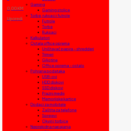
Gaming
0,00 KM
Gaming stolice
Torbe, ruksaci i futrole
Uporedi
Futrole
Torbe
Ruksaci
Kalkulatori
Ostala office oprema
Uništavač papira – shredderi
Trimeri
Giljotine
Office oprema – ostalo
Pohrana podataka
USB-ovi
HDD diskovi
SSD diskovi
Prazni mediji
Memorijske kartice
Dodaci za mobitele
Zaštita za telefone
Sprejevi
Okviri i torbice
Neprekidna napajanja