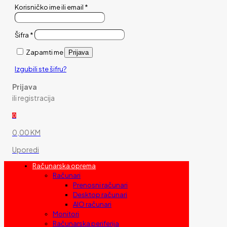
Korisničko ime ili email
*
Šifra
*
Zapamti me
Prijava
Izgubili ste šifru?
Prijava
ili registracija
0
0,00 KM
Uporedi
Računarska oprema
Računari
Prenosni računari
Desktop računari
AIO računari
Monitori
Računarska periferija