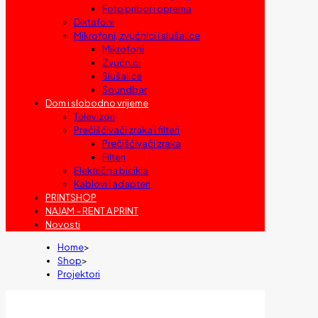
Foto pribor i oprema
Diktafoni
Mikrofoni, zvučnici i slušalice
Mikrofoni
Zvučnici
Slušalice
Soundbar
Dom i slobodno vrijeme
Televizori
Prečišćivači zraka i filteri
Prečišćivači zraka
Filteri
Električna bicikla
Kablovi i adapteri
PRINTSHOP
NAJAM – RENT A PRINT
Novosti
Home
>
Shop
>
Projektori