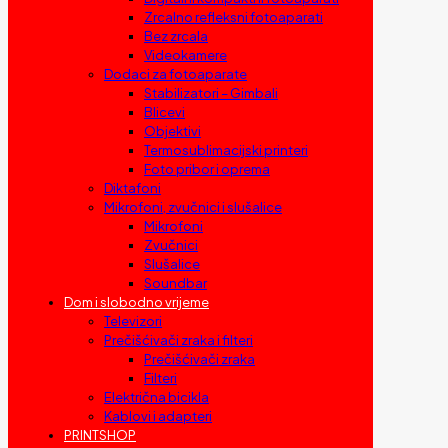
Zrcalno refleksni fotoaparati
Bez zrcala
Videokamere
Dodaci za fotoaparate
Stabilizatori – Gimbali
Blicevi
Objektivi
Termosublimacijski printeri
Foto pribor i oprema
Diktafoni
Mikrofoni, zvučnici i slušalice
Mikrofoni
Zvučnici
Slušalice
Soundbar
Dom i slobodno vrijeme
Televizori
Prečišćivači zraka i filteri
Prečišćivači zraka
Filteri
Električna bicikla
Kablovi i adapteri
PRINTSHOP