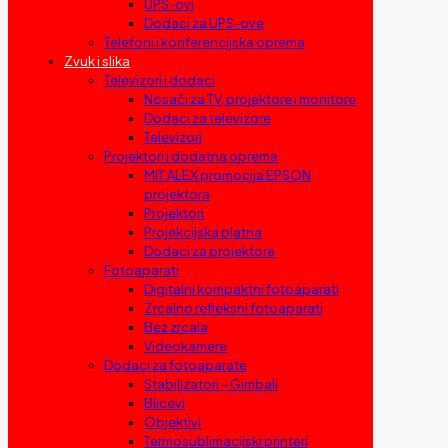
UPS-ovi
Dodaci za UPS-ove
Telefoni i konferencijska oprema
Zvuk i slika
Televizori i dodaci
Nosači za TV, projektore i monitore
Dodaci za televizore
Televizori
Projektori i dodatna oprema
MIT ALEX promocija EPSON
projektora
Projektori
Projekcijska platna
Dodaci za projektore
Fotoaparati
Digitalni kompaktni fotoaparati
Zrcalno refleksni fotoaparati
Bez zrcala
Videokamere
Dodaci za fotoaparate
Stabilizatori – Gimbali
Blicevi
Objektivi
Termosublimacijski printeri