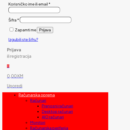
Korisničko ime ili email
*
Šifra
*
Zapamti me
Prijava
Izgubili ste šifru?
Prijava
ili registracija
0
0,00 KM
Uporedi
Računarska oprema
Računari
Prenosni računari
Desktop računari
AIO računari
Monitori
Računarska periferija