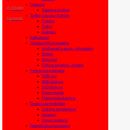
Gaming
0,00 KM
Gaming stolice
Torbe, ruksaci i futrole
Uporedi
Futrole
Torbe
Ruksaci
Kalkulatori
Ostala office oprema
Uništavač papira – shredderi
Trimeri
Giljotine
Office oprema – ostalo
Pohrana podataka
USB-ovi
HDD diskovi
SSD diskovi
Prazni mediji
Memorijske kartice
Dodaci za mobitele
Zaštita za telefone
Sprejevi
Okviri i torbice
Neprekidna napajanja