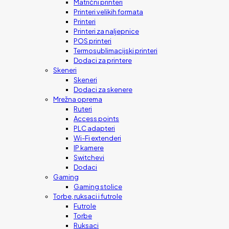
Matrični printeri
Printeri velikih formata
Printeri
Printeri za naljepnice
POS printeri
Termosublimacijski printeri
Dodaci za printere
Skeneri
Skeneri
Dodaci za skenere
Mrežna oprema
Ruteri
Access points
PLC adapteri
Wi-Fi extenderi
IP kamere
Switchevi
Dodaci
Gaming
Gaming stolice
Torbe, ruksaci i futrole
Futrole
Torbe
Ruksaci