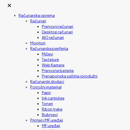
✕
Računarska oprema
Računari
Prenosni računari
Desktop računari
AIO računari
Monitori
Računarska periferija
Miševi
Tastature
Web Kamere
Prenosne baterije
Prenaponska zaštita i produžni
Računarski dodaci
Potrošni materijal
Papir
Ink cartridge
Toneri
Ribon trake
Bubnjevi
Printeri i MF uređaji
MF uređaji