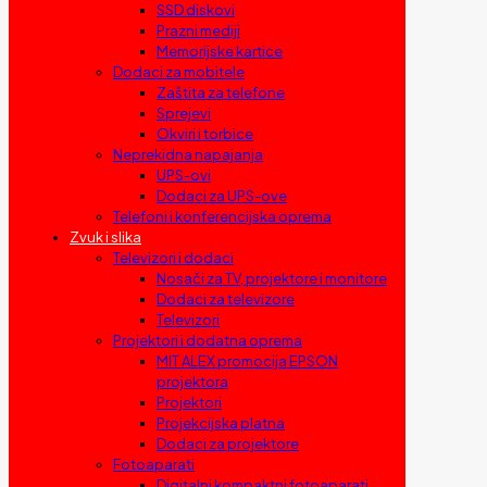
SSD diskovi
Prazni mediji
Memorijske kartice
Dodaci za mobitele
Zaštita za telefone
Sprejevi
Okviri i torbice
Neprekidna napajanja
UPS-ovi
Dodaci za UPS-ove
Telefoni i konferencijska oprema
Zvuk i slika
Televizori i dodaci
Nosači za TV, projektore i monitore
Dodaci za televizore
Televizori
Projektori i dodatna oprema
MIT ALEX promocija EPSON
projektora
Projektori
Projekcijska platna
Dodaci za projektore
Fotoaparati
Digitalni kompaktni fotoaparati