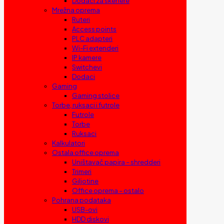
Dodaci za skenere
Mrežna oprema
Ruteri
Access points
PLC adapteri
Wi-Fi extenderi
IP kamere
Switchevi
Dodaci
Gaming
Gaming stolice
Torbe, ruksaci i futrole
Futrole
Torbe
Ruksaci
Kalkulatori
Ostala office oprema
Uništavač papira – shredderi
Trimeri
Giljotine
Office oprema – ostalo
Pohrana podataka
USB-ovi
HDD diskovi