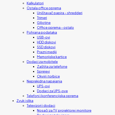
Kalkulatori
Ostala office oprema
Uništavač papira – shredderi
Trimeri
Giljotine
Office oprema – ostalo
Pohrana podataka
USB-ovi
HDD diskovi
SSD diskovi
Prazni mediji
Memorijske kartice
Dodaci za mobitele
Zaštita za telefone
Sprejevi
Okviri i torbice
Neprekidna napajanja
UPS-ovi
Dodaci za UPS-ove
Telefoni i konferencijska oprema
Zvuk i slika
Televizori i dodaci
Nosači za TV, projektore i monitore