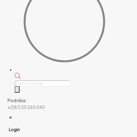
Products
search
Podrška:
+(387) 35 265 040
✕
Login