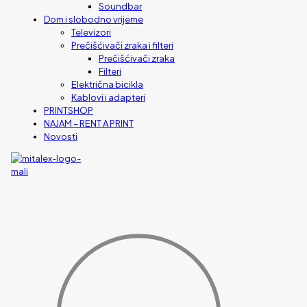
Soundbar
Dom i slobodno vrijeme
Televizori
Prečišćivači zraka i filteri
Prečišćivači zraka
Filteri
Električna bicikla
Kablovi i adapteri
PRINTSHOP
NAJAM – RENT A PRINT
Novosti