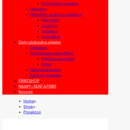
Foto pribor i oprema
Diktafoni
Mikrofoni, zvučnici i slušalice
Mikrofoni
Zvučnici
Slušalice
Soundbar
Dom i slobodno vrijeme
Televizori
Prečišćivači zraka i filteri
Prečišćivači zraka
Filteri
Električna bicikla
Kablovi i adapteri
PRINTSHOP
NAJAM – RENT A PRINT
Novosti
Home
>
Shop
>
Projektori