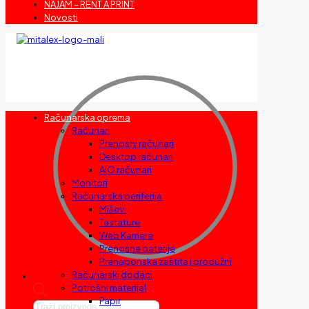
NAJAM – RENT A PRINT
Novosti
Računarska oprema
Računari
Prenosni računari
Desktop računari
AIO računari
Monitori
Računarska periferija
Miševi
Tastature
Web Kamere
Prenosne baterije
Prenaponska zaštita i produžni
Računarski dodaci
Potrošni materijal
Papir
Products