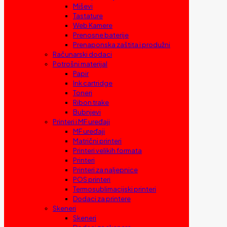
Miševi
Tastature
Web Kamere
Prenosne baterije
Prenaponska zaštita i produžni
Računarski dodaci
Potrošni materijal
Papir
Ink cartridge
Toneri
Ribon trake
Bubnjevi
Printeri i MF uređaji
MF uređaji
Matrični printeri
Printeri velikih formata
Printeri
Printeri za naljepnice
POS printeri
Termosublimacijski printeri
Dodaci za printere
Skeneri
Skeneri