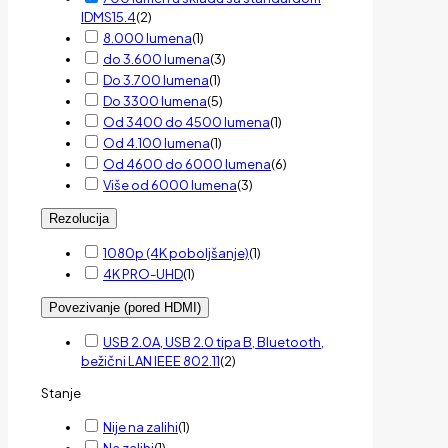
IDMS15.4
(
2
)
8.000 lumena
(
1
)
do 3.600 lumena
(
3
)
Do 3.700 lumena
(
1
)
Do 3300 lumena
(
5
)
Od 3400 do 4500 lumena
(
1
)
Od 4.100 lumena
(
1
)
Od 4600 do 6000 lumena
(
6
)
Više od 6000 lumena
(
3
)
Rezolucija
1080p (4K poboljšanje)
(
1
)
4K PRO-UHD
(
1
)
Povezivanje (pored HDMI)
USB 2.0A, USB 2.0 tipa B, Bluetooth,
bežični LAN IEEE 802.11
(
2
)
Stanje
Nije na zalihi
(
1
)