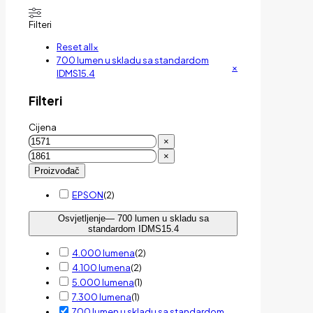
Filteri
Reset all
×
700 lumen u skladu sa standardom
×
IDMS15.4
Filteri
Cijena
×
×
Proizvođač
EPSON
(
2
)
Osvjetljenje
— 700 lumen u skladu sa
standardom IDMS15.4
4.000 lumena
(
2
)
4.100 lumena
(
2
)
5.000 lumena
(
1
)
7.300 lumena
(
1
)
700 lumen u skladu sa standardom