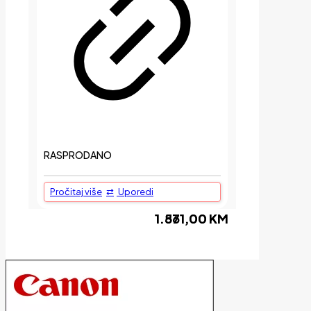
RASPRODANO
Pročitaj više
Uporedi
1.571,00
1.861,00
KM
KM