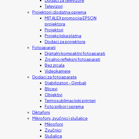
Dodaci za televizore
Televizori
Projektori i dodatna oprema
MIT ALEX promocija EPSON
projektora
Projektori
Projekcijska platna
Dodaci za projektore
Fotoaparati
Digitalni kompaktni fotoaparati
Zrcalno refleksni fotoaparati
Bez zrcala
Videokamere
Dodaci za fotoaparate
Stabilizatori – Gimbali
Blicevi
Objektivi
Termosublimacijski printeri
Foto pribor i oprema
Diktafoni
Mikrofoni, zvučnici i slušalice
Mikrofoni
Zvučnici
Slušalice