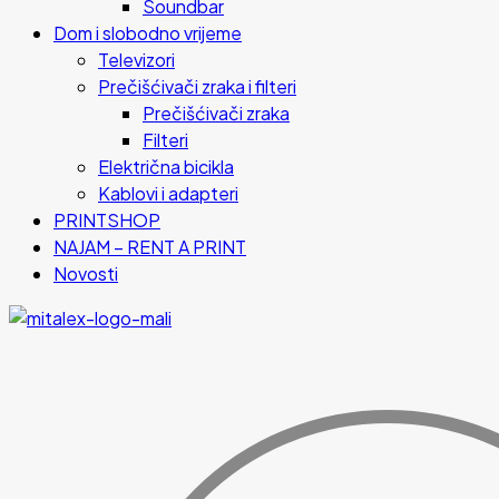
Soundbar
Dom i slobodno vrijeme
Televizori
Prečišćivači zraka i filteri
Prečišćivači zraka
Filteri
Električna bicikla
Kablovi i adapteri
PRINTSHOP
NAJAM – RENT A PRINT
Novosti