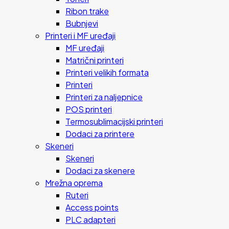
Ribon trake
Bubnjevi
Printeri i MF uređaji
MF uređaji
Matrični printeri
Printeri velikih formata
Printeri
Printeri za naljepnice
POS printeri
Termosublimacijski printeri
Dodaci za printere
Skeneri
Skeneri
Dodaci za skenere
Mrežna oprema
Ruteri
Access points
PLC adapteri