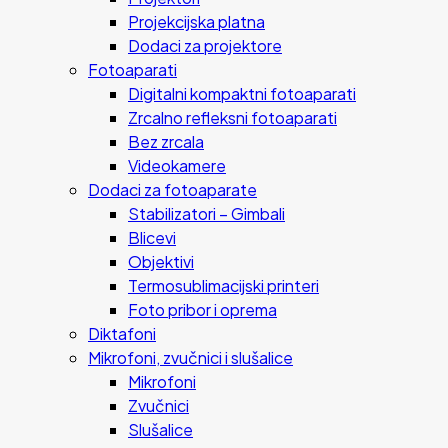
Projekcijska platna
Dodaci za projektore
Fotoaparati
Digitalni kompaktni fotoaparati
Zrcalno refleksni fotoaparati
Bez zrcala
Videokamere
Dodaci za fotoaparate
Stabilizatori – Gimbali
Blicevi
Objektivi
Termosublimacijski printeri
Foto pribor i oprema
Diktafoni
Mikrofoni, zvučnici i slušalice
Mikrofoni
Zvučnici
Slušalice