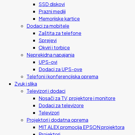
SSD diskovi
Prazni mediji
Memorijske kartice
Dodaci za mobitele
Zaštita za telefone
Sprejevi
Okviri i torbice
Neprekidna napajanja
UPS-ovi
Dodaci za UPS-ove
Telefoni i konferencijska oprema
Zvuk i slika
Televizori i dodaci
Nosači za TV, projektore i monitore
Dodaci za televizore
Televizori
Projektori i dodatna oprema
MIT ALEX promocija EPSON projektora
Projektori