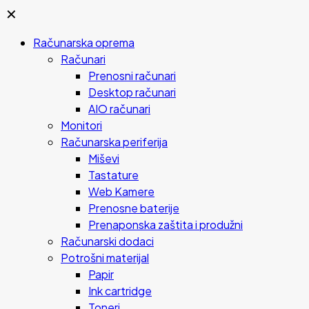
✕
Računarska oprema
Računari
Prenosni računari
Desktop računari
AIO računari
Monitori
Računarska periferija
Miševi
Tastature
Web Kamere
Prenosne baterije
Prenaponska zaštita i produžni
Računarski dodaci
Potrošni materijal
Papir
Ink cartridge
Toneri