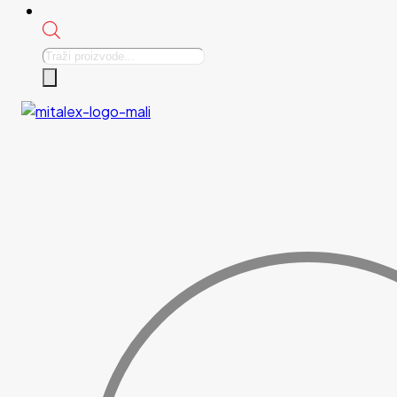
Products
search