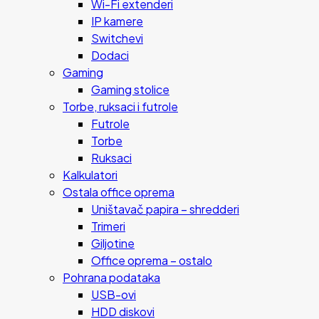
Wi-Fi extenderi
IP kamere
Switchevi
Dodaci
Gaming
Gaming stolice
Torbe, ruksaci i futrole
Futrole
Torbe
Ruksaci
Kalkulatori
Ostala office oprema
Uništavač papira – shredderi
Trimeri
Giljotine
Office oprema – ostalo
Pohrana podataka
USB-ovi
HDD diskovi