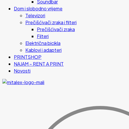
Soundbar
Dom i slobodno vrijeme
Televizori
Prečišćivači zraka i filteri
Prečišćivači zraka
Filteri
Električna bicikla
Kablovi i adapteri
PRINTSHOP
NAJAM – RENT A PRINT
Novosti