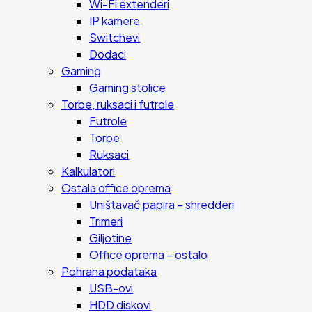
Wi-Fi extenderi
IP kamere
Switchevi
Dodaci
Gaming
Gaming stolice
Torbe, ruksaci i futrole
Futrole
Torbe
Ruksaci
Kalkulatori
Ostala office oprema
Uništavač papira – shredderi
Trimeri
Giljotine
Office oprema – ostalo
Pohrana podataka
USB-ovi
HDD diskovi