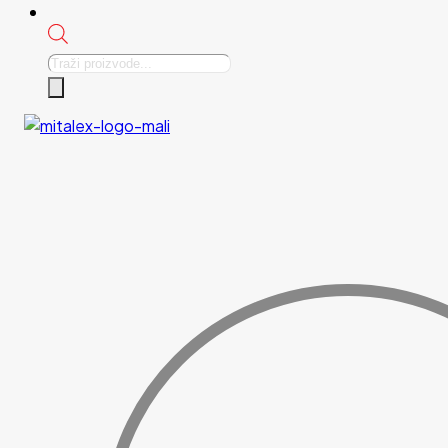
Products
search