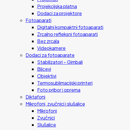
Projekcijska platna
Dodaci za projektore
Fotoaparati
Digitalni kompaktni fotoaparati
Zrcalno refleksni fotoaparati
Bez zrcala
Videokamere
Dodaci za fotoaparate
Stabilizatori – Gimbali
Blicevi
Objektivi
Termosublimacijski printeri
Foto pribor i oprema
Diktafoni
Mikrofoni, zvučnici i slušalice
Mikrofoni
Zvučnici
Slušalice