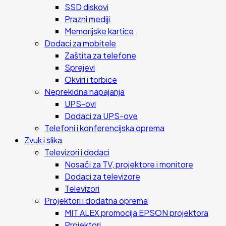
SSD diskovi
Prazni mediji
Memorijske kartice
Dodaci za mobitele
Zaštita za telefone
Sprejevi
Okviri i torbice
Neprekidna napajanja
UPS-ovi
Dodaci za UPS-ove
Telefoni i konferencijska oprema
Zvuk i slika
Televizori i dodaci
Nosači za TV, projektore i monitore
Dodaci za televizore
Televizori
Projektori i dodatna oprema
MIT ALEX promocija EPSON projektora
Projektori