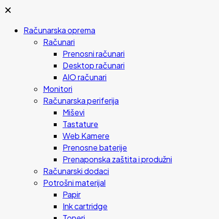
✕
Računarska oprema
Računari
Prenosni računari
Desktop računari
AIO računari
Monitori
Računarska periferija
Miševi
Tastature
Web Kamere
Prenosne baterije
Prenaponska zaštita i produžni
Računarski dodaci
Potrošni materijal
Papir
Ink cartridge
Toneri