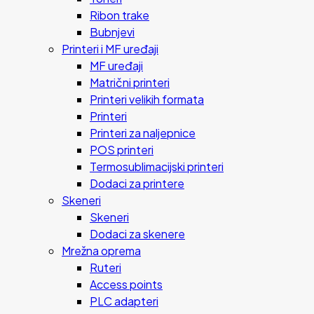
Ribon trake
Bubnjevi
Printeri i MF uređaji
MF uređaji
Matrični printeri
Printeri velikih formata
Printeri
Printeri za naljepnice
POS printeri
Termosublimacijski printeri
Dodaci za printere
Skeneri
Skeneri
Dodaci za skenere
Mrežna oprema
Ruteri
Access points
PLC adapteri