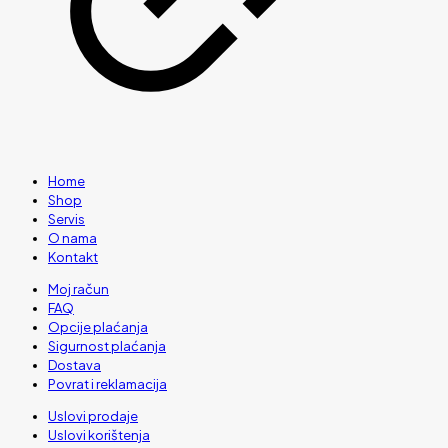
Home
Shop
Servis
O nama
Kontakt
Moj račun
FAQ
Opcije plaćanja
Sigurnost plaćanja
Dostava
Povrat i reklamacija
Uslovi prodaje
Uslovi korištenja