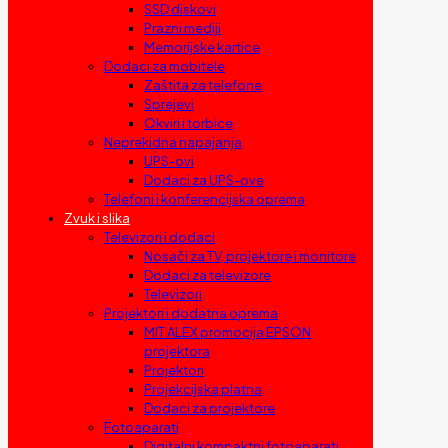
SSD diskovi
Prazni mediji
Memorijske kartice
Dodaci za mobitele
Zaštita za telefone
Sprejevi
Okviri i torbice
Neprekidna napajanja
UPS-ovi
Dodaci za UPS-ove
Telefoni i konferencijska oprema
Zvuk i slika
Televizori i dodaci
Nosači za TV, projektore i monitore
Dodaci za televizore
Televizori
Projektori i dodatna oprema
MIT ALEX promocija EPSON
projektora
Projektori
Projekcijska platna
Dodaci za projektore
Fotoaparati
Digitalni kompaktni fotoaparati