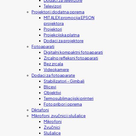
Dodaci za televizore
Televizori
Projektori i dodatna oprema
MIT ALEX promocija EPSON
projektora
Projektori
Projekcijska platna
Dodaci za projektore
Fotoaparati
Digitalni kompaktni fotoaparati
Zrcalno refleksni fotoaparati
Bez zrcala
Videokamere
Dodaci za fotoaparate
Stabilizatori – Gimbali
Blicevi
Objektivi
Termosublimacijski printeri
Foto pribor i oprema
Diktafoni
Mikrofoni, zvučnici i slušalice
Mikrofoni
Zvučnici
Slušalice