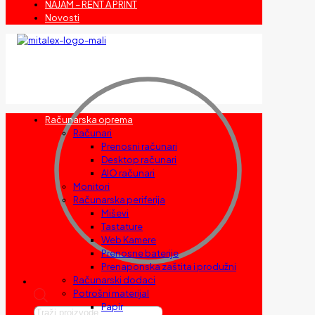
NAJAM – RENT A PRINT
Novosti
Računarska oprema
Računari
Prenosni računari
Desktop računari
AIO računari
Monitori
Računarska periferija
Miševi
Tastature
Web Kamere
Prenosne baterije
Prenaponska zaštita i produžni
Računarski dodaci
Potrošni materijal
Papir
Products