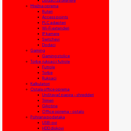
Dodaci za skenere
Mrežna oprema
Ruteri
Access points
PLC adapteri
Wi-Fi extenderi
IP kamere
Switchevi
Dodaci
Gaming
Gaming stolice
Torbe, ruksaci i futrole
Futrole
Torbe
Ruksaci
Kalkulatori
Ostala office oprema
Uništavač papira – shredderi
Trimeri
Giljotine
Office oprema – ostalo
Pohrana podataka
USB-ovi
HDD diskovi