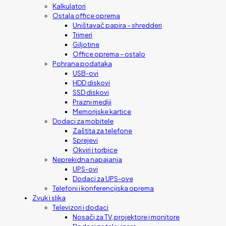
Kalkulatori
Ostala office oprema
Uništavač papira – shredderi
Trimeri
Giljotine
Office oprema – ostalo
Pohrana podataka
USB-ovi
HDD diskovi
SSD diskovi
Prazni mediji
Memorijske kartice
Dodaci za mobitele
Zaštita za telefone
Sprejevi
Okviri i torbice
Neprekidna napajanja
UPS-ovi
Dodaci za UPS-ove
Telefoni i konferencijska oprema
Zvuk i slika
Televizori i dodaci
Nosači za TV, projektore i monitore