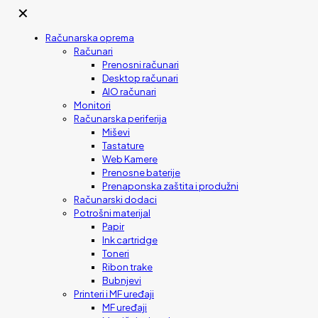
✕
Računarska oprema
Računari
Prenosni računari
Desktop računari
AIO računari
Monitori
Računarska periferija
Miševi
Tastature
Web Kamere
Prenosne baterije
Prenaponska zaštita i produžni
Računarski dodaci
Potrošni materijal
Papir
Ink cartridge
Toneri
Ribon trake
Bubnjevi
Printeri i MF uređaji
MF uređaji