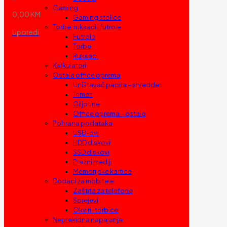
Gaming
0,00 KM
Gaming stolice
Torbe, ruksaci i futrole
Uporedi
Futrole
Torbe
Ruksaci
Kalkulatori
Ostala office oprema
Uništavač papira – shredderi
Trimeri
Giljotine
Office oprema – ostalo
Pohrana podataka
USB-ovi
HDD diskovi
SSD diskovi
Prazni mediji
Memorijske kartice
Dodaci za mobitele
Zaštita za telefone
Sprejevi
Okviri i torbice
Neprekidna napajanja