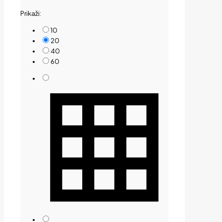
by
Prikaži:
price:
low
10
to
20
high
40
60