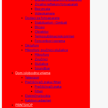
Zrcalno refleksni fotoaparati
Bez zrcala
Videokamere
Dodaci za fotoaparate
Stabilizatori – Gimbali
Blicevi
Objektivi
Termosublimacijski printeri
Foto pribor i oprema
Diktafoni
Mikrofoni, zvučnici i slušalice
Mikrofoni
Zvučnici
Slušalice
Soundbar
Dom i slobodno vrijeme
Televizori
Prečišćivači zraka i filteri
Prečišćivači zraka
Filteri
Električna bicikla
Kablovi i adapteri
PRINTSHOP