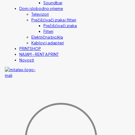
Soundbar
Dom i slobodno vrijeme
Televizori
Prečišćivači zraka i filteri
Prečišćivači zraka
Filteri
Električna bicikla
Kablovi i adapteri
PRINTSHOP
NAJAM – RENT A PRINT
Novosti