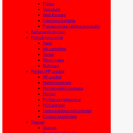
Miševi
Tastature
Web Kamere
Prenosne baterije
Prenaponska zaštita i produžni
Računarski dodaci
Potrošni materijal
Papir
Ink cartridge
Toneri
Ribon trake
Bubnjevi
Printeri i MF uređaji
MF uređaji
Matrični printeri
Printeri velikih formata
Printeri
Printeri za naljepnice
POS printeri
Termosublimacijski printeri
Dodaci za printere
Skeneri
Skeneri