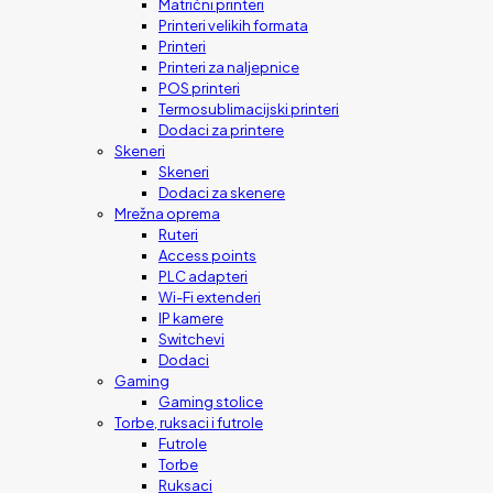
Matrični printeri
Printeri velikih formata
Printeri
Printeri za naljepnice
POS printeri
Termosublimacijski printeri
Dodaci za printere
Skeneri
Skeneri
Dodaci za skenere
Mrežna oprema
Ruteri
Access points
PLC adapteri
Wi-Fi extenderi
IP kamere
Switchevi
Dodaci
Gaming
Gaming stolice
Torbe, ruksaci i futrole
Futrole
Torbe
Ruksaci