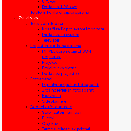
UPS-ovi
Dodaci za UPS-ove
Telefoni i konferencijska oprema
Zvuk i slika
Televizori i dodaci
Nosači za TV, projektore i monitore
Dodaci za televizore
Televizori
Projektori i dodatna oprema
MIT ALEX promocija EPSON
projektora
Projektori
Projekcijska platna
Dodaci za projektore
Fotoaparati
Digitalni kompaktni fotoaparati
Zrcalno refleksni fotoaparati
Bez zrcala
Videokamere
Dodaci za fotoaparate
Stabilizatori – Gimbali
Blicevi
Objektivi
Termosublimacijski printeri