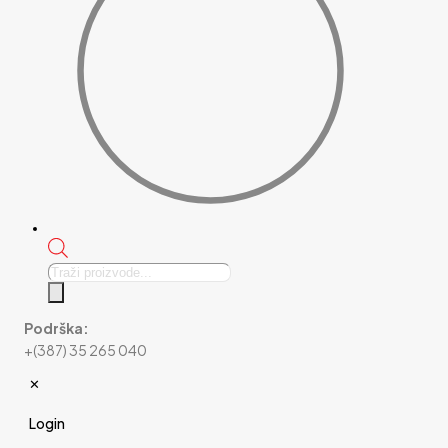
Products
search
Podrška:
+(387) 35 265 040
✕
Login