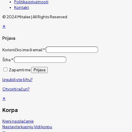
Politika privatnosti
Kontakt
© 2024 Mitalex | All Rights Reserved
✕
Prijava
Korisničko ime ili email
*
Šifra
*
Zapamti me
Prijava
Izgubili ste šifru?
Otvoriti račun?
✕
Korpa
Kreni na plaćanje
Nastavite kupnju
Vidi korpu