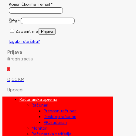
Korisničko ime ili email
*
Šifra
*
Zapamti me
Prijava
Izgubili ste šifru?
Prijava
ili registracija
0
0,00 KM
Uporedi
Računarska oprema
Računari
Prenosni računari
Desktop računari
AIO računari
Monitori
Računarska periferija