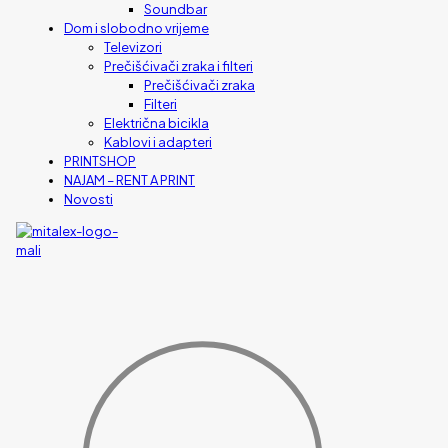
Soundbar
Dom i slobodno vrijeme
Televizori
Prečišćivači zraka i filteri
Prečišćivači zraka
Filteri
Električna bicikla
Kablovi i adapteri
PRINTSHOP
NAJAM – RENT A PRINT
Novosti