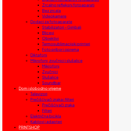
Zrcalno refleksni fotoaparati
Bez zrcala
Videokamere
Dodaci za fotoaparate
Stabilizatori – Gimbali
Blicevi
Objektivi
Termosublimacijski printeri
Foto pribor i oprema
Diktafoni
Mikrofoni, zvučnici i slušalice
Mikrofoni
Zvučnici
Slušalice
Soundbar
Dom i slobodno vrijeme
Televizori
Prečišćivači zraka i filteri
Prečišćivači zraka
Filteri
Električna bicikla
Kablovi i adapteri
PRINTSHOP