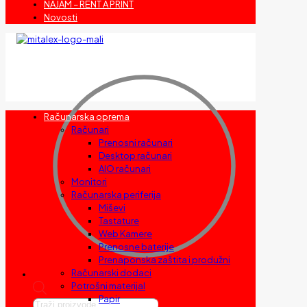
NAJAM – RENT A PRINT
Novosti
Računarska oprema
Računari
Prenosni računari
Desktop računari
AIO računari
Monitori
Računarska periferija
Miševi
Tastature
Web Kamere
Prenosne baterije
Prenaponska zaštita i produžni
Računarski dodaci
Potrošni materijal
Papir
Products