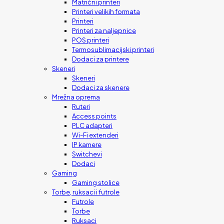
Matrični printeri
Printeri velikih formata
Printeri
Printeri za naljepnice
POS printeri
Termosublimacijski printeri
Dodaci za printere
Skeneri
Skeneri
Dodaci za skenere
Mrežna oprema
Ruteri
Access points
PLC adapteri
Wi-Fi extenderi
IP kamere
Switchevi
Dodaci
Gaming
Gaming stolice
Torbe, ruksaci i futrole
Futrole
Torbe
Ruksaci