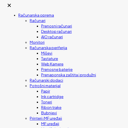
✕
Računarska oprema
Računari
Prenosni računari
Desktop računari
AIO računari
Monitori
Računarska periferija
Miševi
Tastature
Web Kamere
Prenosne baterije
Prenaponska zaštita i produžni
Računarski dodaci
Potrošni materijal
Papir
Ink cartridge
Toneri
Ribon trake
Bubnjevi
Printeri i MF uređaji
MF uređaji