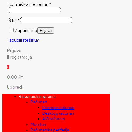
Korisničko ime ili email
*
Šifra
*
Zapamti me
Prijava
Izgubili ste šifru?
Prijava
ili registracija
0
0,00 KM
Uporedi
Računarska oprema
Računari
Prenosni računari
Desktop računari
AIO računari
Monitori
Računarska periferija