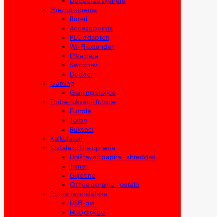
Dodaci za skenere
Mrežna oprema
Ruteri
Access points
PLC adapteri
Wi-Fi extenderi
IP kamere
Switchevi
Dodaci
Gaming
Gaming stolice
Torbe, ruksaci i futrole
Futrole
Torbe
Ruksaci
Kalkulatori
Ostala office oprema
Uništavač papira – shredderi
Trimeri
Giljotine
Office oprema – ostalo
Pohrana podataka
USB-ovi
HDD diskovi