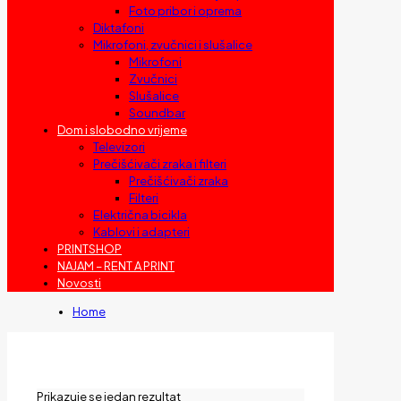
Foto pribor i oprema
Diktafoni
Mikrofoni, zvučnici i slušalice
Mikrofoni
Zvučnici
Slušalice
Soundbar
Dom i slobodno vrijeme
Televizori
Prečišćivači zraka i filteri
Prečišćivači zraka
Filteri
Električna bicikla
Kablovi i adapteri
PRINTSHOP
NAJAM – RENT A PRINT
Novosti
Home
Prikazuje se jedan rezultat