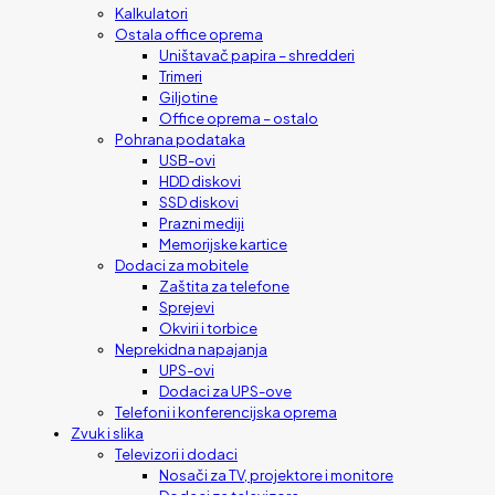
Kalkulatori
Ostala office oprema
Uništavač papira – shredderi
Trimeri
Giljotine
Office oprema – ostalo
Pohrana podataka
USB-ovi
HDD diskovi
SSD diskovi
Prazni mediji
Memorijske kartice
Dodaci za mobitele
Zaštita za telefone
Sprejevi
Okviri i torbice
Neprekidna napajanja
UPS-ovi
Dodaci za UPS-ove
Telefoni i konferencijska oprema
Zvuk i slika
Televizori i dodaci
Nosači za TV, projektore i monitore