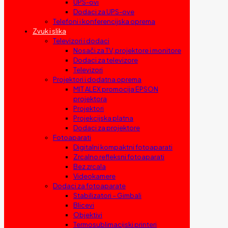
UPS-ovi
Dodaci za UPS-ove
Telefoni i konferencijska oprema
Zvuk i slika
Televizori i dodaci
Nosači za TV, projektore i monitore
Dodaci za televizore
Televizori
Projektori i dodatna oprema
MIT ALEX promocija EPSON
projektora
Projektori
Projekcijska platna
Dodaci za projektore
Fotoaparati
Digitalni kompaktni fotoaparati
Zrcalno refleksni fotoaparati
Bez zrcala
Videokamere
Dodaci za fotoaparate
Stabilizatori – Gimbali
Blicevi
Objektivi
Termosublimacijski printeri