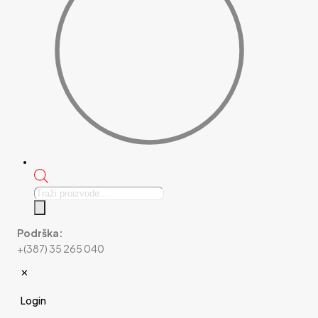
Products
search
Podrška:
+(387) 35 265 040
✕
Login