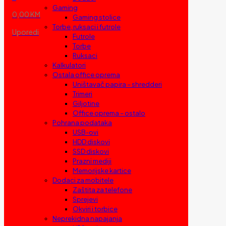
Gaming
0,00 KM
Gaming stolice
Torbe, ruksaci i futrole
Uporedi
Futrole
Torbe
Ruksaci
Kalkulatori
Ostala office oprema
Uništavač papira – shredderi
Trimeri
Giljotine
Office oprema – ostalo
Pohrana podataka
USB-ovi
HDD diskovi
SSD diskovi
Prazni mediji
Memorijske kartice
Dodaci za mobitele
Zaštita za telefone
Sprejevi
Okviri i torbice
Neprekidna napajanja