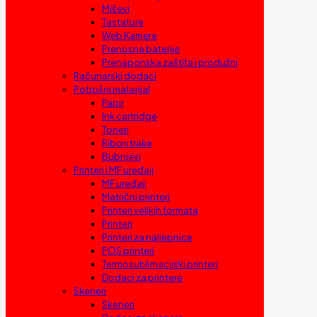
Miševi
Tastature
Web Kamere
Prenosne baterije
Prenaponska zaštita i produžni
Računarski dodaci
Potrošni materijal
Papir
Ink cartridge
Toneri
Ribon trake
Bubnjevi
Printeri i MF uređaji
MF uređaji
Matrični printeri
Printeri velikih formata
Printeri
Printeri za naljepnice
POS printeri
Termosublimacijski printeri
Dodaci za printere
Skeneri
Skeneri