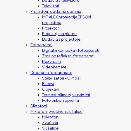
Dodaci za televizore
Televizori
Projektori i dodatna oprema
MIT ALEX promocija EPSON
projektora
Projektori
Projekcijska platna
Dodaci za projektore
Fotoaparati
Digitalni kompaktni fotoaparati
Zrcalno refleksni fotoaparati
Bez zrcala
Videokamere
Dodaci za fotoaparate
Stabilizatori – Gimbali
Blicevi
Objektivi
Termosublimacijski printeri
Foto pribor i oprema
Diktafoni
Mikrofoni, zvučnici i slušalice
Mikrofoni
Zvučnici
Slušalice