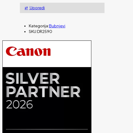
Uporedi
Kategorija:
Bubnjevi
SKU:
DR2590