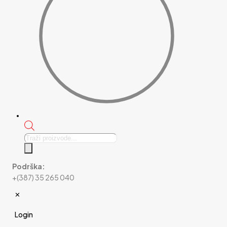
Products
search
Podrška:
+(387) 35 265 040
✕
Login