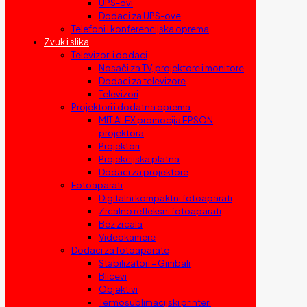
UPS-ovi
Dodaci za UPS-ove
Telefoni i konferencijska oprema
Zvuk i slika
Televizori i dodaci
Nosači za TV, projektore i monitore
Dodaci za televizore
Televizori
Projektori i dodatna oprema
MIT ALEX promocija EPSON
projektora
Projektori
Projekcijska platna
Dodaci za projektore
Fotoaparati
Digitalni kompaktni fotoaparati
Zrcalno refleksni fotoaparati
Bez zrcala
Videokamere
Dodaci za fotoaparate
Stabilizatori – Gimbali
Blicevi
Objektivi
Termosublimacijski printeri