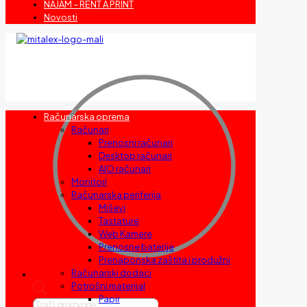
NAJAM – RENT A PRINT
Novosti
Računarska oprema
Računari
Prenosni računari
Desktop računari
AIO računari
Monitori
Računarska periferija
Miševi
Tastature
Web Kamere
Prenosne baterije
Prenaponska zaštita i produžni
Računarski dodaci
Potrošni materijal
Papir
Products