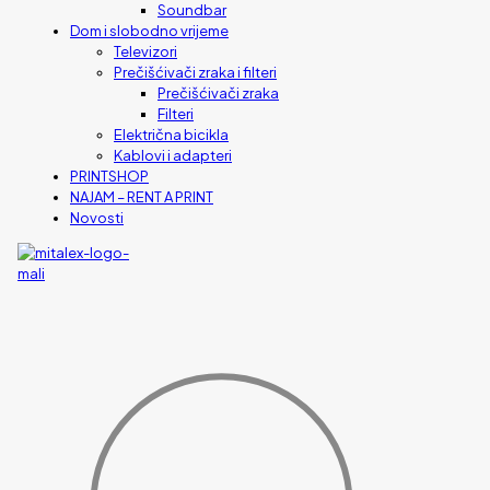
Soundbar
Dom i slobodno vrijeme
Televizori
Prečišćivači zraka i filteri
Prečišćivači zraka
Filteri
Električna bicikla
Kablovi i adapteri
PRINTSHOP
NAJAM – RENT A PRINT
Novosti