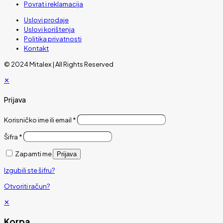
Povrat i reklamacija
Uslovi prodaje
Uslovi korištenja
Politika privatnosti
Kontakt
© 2024 Mitalex | All Rights Reserved
✕
Prijava
Korisničko ime ili email
*
Šifra
*
Zapamti me
Prijava
Izgubili ste šifru?
Otvoriti račun?
✕
Korpa