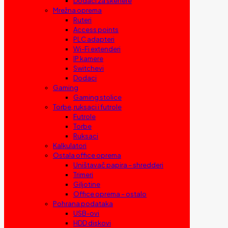
Dodaci za skenere
Mrežna oprema
Ruteri
Access points
PLC adapteri
Wi-Fi extenderi
IP kamere
Switchevi
Dodaci
Gaming
Gaming stolice
Torbe, ruksaci i futrole
Futrole
Torbe
Ruksaci
Kalkulatori
Ostala office oprema
Uništavač papira – shredderi
Trimeri
Giljotine
Office oprema – ostalo
Pohrana podataka
USB-ovi
HDD diskovi