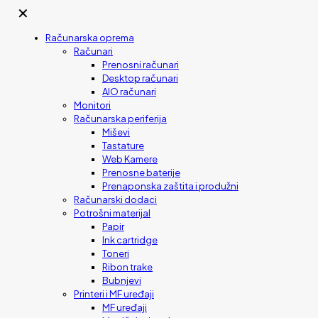
✕
Računarska oprema
Računari
Prenosni računari
Desktop računari
AIO računari
Monitori
Računarska periferija
Miševi
Tastature
Web Kamere
Prenosne baterije
Prenaponska zaštita i produžni
Računarski dodaci
Potrošni materijal
Papir
Ink cartridge
Toneri
Ribon trake
Bubnjevi
Printeri i MF uređaji
MF uređaji