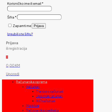
Korisničko ime ili email
*
Šifra
*
Zapamti me
Prijava
Izgubili ste šifru?
Prijava
ili registracija
0
0,00 KM
Uporedi
Računarska oprema
Računari
Prenosni računari
Desktop računari
AIO računari
Monitori
Računarska periferija