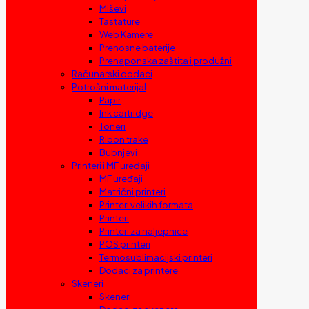
Miševi
Tastature
Web Kamere
Prenosne baterije
Prenaponska zaštita i produžni
Računarski dodaci
Potrošni materijal
Papir
Ink cartridge
Toneri
Ribon trake
Bubnjevi
Printeri i MF uređaji
MF uređaji
Matrični printeri
Printeri velikih formata
Printeri
Printeri za naljepnice
POS printeri
Termosublimacijski printeri
Dodaci za printere
Skeneri
Skeneri