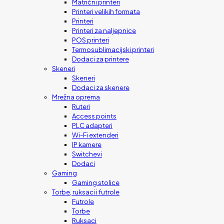
Matrični printeri
Printeri velikih formata
Printeri
Printeri za naljepnice
POS printeri
Termosublimacijski printeri
Dodaci za printere
Skeneri
Skeneri
Dodaci za skenere
Mrežna oprema
Ruteri
Access points
PLC adapteri
Wi-Fi extenderi
IP kamere
Switchevi
Dodaci
Gaming
Gaming stolice
Torbe, ruksaci i futrole
Futrole
Torbe
Ruksaci