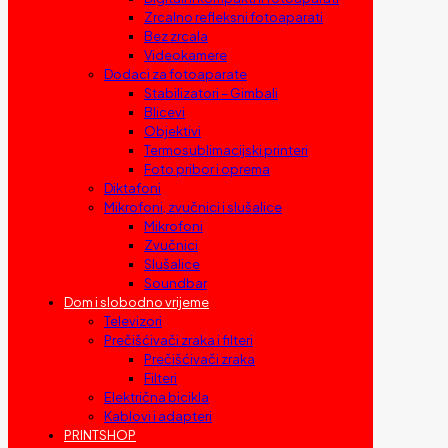
Zrcalno refleksni fotoaparati
Bez zrcala
Videokamere
Dodaci za fotoaparate
Stabilizatori – Gimbali
Blicevi
Objektivi
Termosublimacijski printeri
Foto pribor i oprema
Diktafoni
Mikrofoni, zvučnici i slušalice
Mikrofoni
Zvučnici
Slušalice
Soundbar
Dom i slobodno vrijeme
Televizori
Prečišćivači zraka i filteri
Prečišćivači zraka
Filteri
Električna bicikla
Kablovi i adapteri
PRINTSHOP