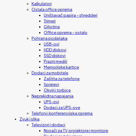
Kalkulatori
Ostala office oprema
Uništavač papira – shredderi
Trimeri
Giljotine
Office oprema – ostalo
Pohrana podataka
USB-ovi
HDD diskovi
SSD diskovi
Prazni mediji
Memorijske kartice
Dodaci za mobitele
Zaštita za telefone
Sprejevi
Okviri i torbice
Neprekidna napajanja
UPS-ovi
Dodaci za UPS-ove
Telefoni i konferencijska oprema
Zvuk i slika
Televizori i dodaci
Nosači za TV, projektore i monitore