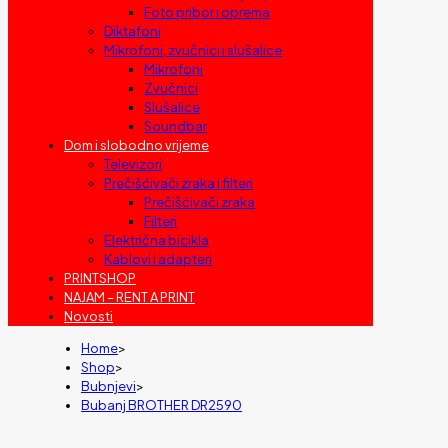
Foto pribor i oprema
Diktafoni
Mikrofoni, zvučnici i slušalice
Mikrofoni
Zvučnici
Slušalice
Soundbar
Dom i slobodno vrijeme
Televizori
Prečišćivači zraka i filteri
Prečišćivači zraka
Filteri
Električna bicikla
Kablovi i adapteri
PRINTSHOP
NAJAM – RENT A PRINT
Novosti
Home
>
Shop
>
Bubnjevi
>
Bubanj BROTHER DR2590