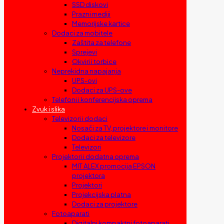
SSD diskovi
Prazni mediji
Memorijske kartice
Dodaci za mobitele
Zaštita za telefone
Sprejevi
Okviri i torbice
Neprekidna napajanja
UPS-ovi
Dodaci za UPS-ove
Telefoni i konferencijska oprema
Zvuk i slika
Televizori i dodaci
Nosači za TV, projektore i monitore
Dodaci za televizore
Televizori
Projektori i dodatna oprema
MIT ALEX promocija EPSON
projektora
Projektori
Projekcijska platna
Dodaci za projektore
Fotoaparati
Digitalni kompaktni fotoaparati