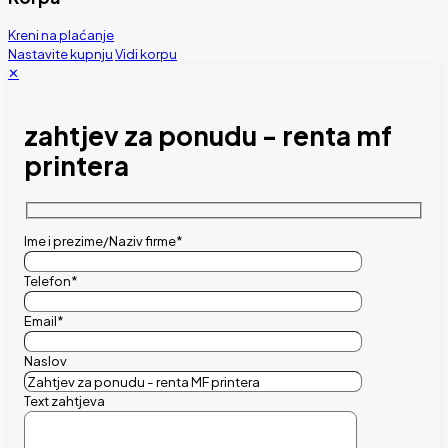
Kreni na plaćanje
Nastavite kupnju
Vidi korpu
✕
zahtjev za ponudu - renta mf
printera
Ime i prezime/Naziv firme*
Telefon*
Email*
Naslov
Text zahtjeva