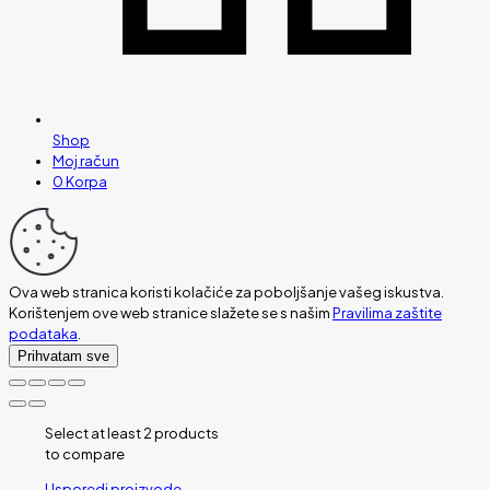
Shop
Moj račun
0
Korpa
Ova web stranica koristi kolačiće za poboljšanje vašeg iskustva.
Korištenjem ove web stranice slažete se s našim
Pravilima zaštite
podataka
.
Prihvatam sve
Select at least 2 products
to compare
Usporedi proizvode