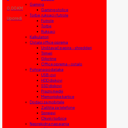
Gaming
0,00 KM
Gaming stolice
Torbe, ruksaci i futrole
Uporedi
Futrole
Torbe
Ruksaci
Kalkulatori
Ostala office oprema
Uništavač papira – shredderi
Trimeri
Giljotine
Office oprema – ostalo
Pohrana podataka
USB-ovi
HDD diskovi
SSD diskovi
Prazni mediji
Memorijske kartice
Dodaci za mobitele
Zaštita za telefone
Sprejevi
Okviri i torbice
Neprekidna napajanja