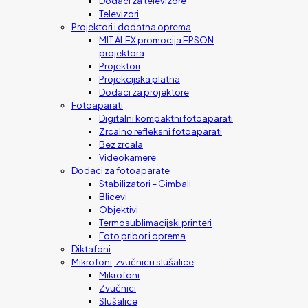
Dodaci za televizore
Televizori
Projektori i dodatna oprema
MIT ALEX promocija EPSON
projektora
Projektori
Projekcijska platna
Dodaci za projektore
Fotoaparati
Digitalni kompaktni fotoaparati
Zrcalno refleksni fotoaparati
Bez zrcala
Videokamere
Dodaci za fotoaparate
Stabilizatori – Gimbali
Blicevi
Objektivi
Termosublimacijski printeri
Foto pribor i oprema
Diktafoni
Mikrofoni, zvučnici i slušalice
Mikrofoni
Zvučnici
Slušalice