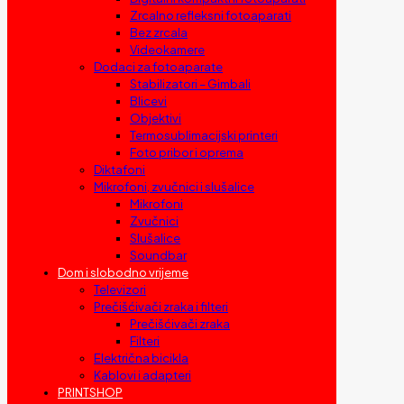
Zrcalno refleksni fotoaparati
Bez zrcala
Videokamere
Dodaci za fotoaparate
Stabilizatori – Gimbali
Blicevi
Objektivi
Termosublimacijski printeri
Foto pribor i oprema
Diktafoni
Mikrofoni, zvučnici i slušalice
Mikrofoni
Zvučnici
Slušalice
Soundbar
Dom i slobodno vrijeme
Televizori
Prečišćivači zraka i filteri
Prečišćivači zraka
Filteri
Električna bicikla
Kablovi i adapteri
PRINTSHOP