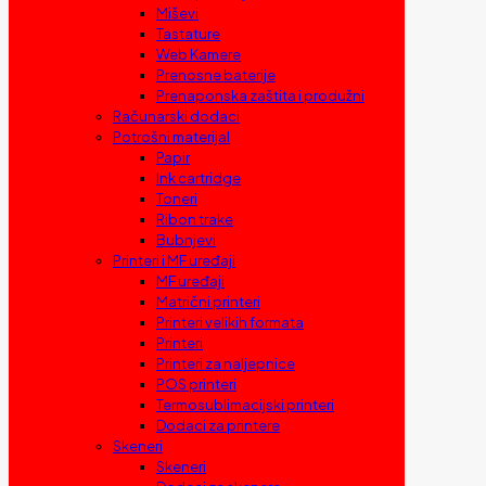
Miševi
Tastature
Web Kamere
Prenosne baterije
Prenaponska zaštita i produžni
Računarski dodaci
Potrošni materijal
Papir
Ink cartridge
Toneri
Ribon trake
Bubnjevi
Printeri i MF uređaji
MF uređaji
Matrični printeri
Printeri velikih formata
Printeri
Printeri za naljepnice
POS printeri
Termosublimacijski printeri
Dodaci za printere
Skeneri
Skeneri