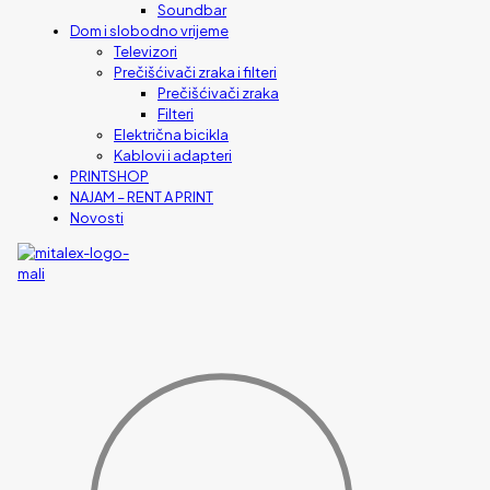
Soundbar
Dom i slobodno vrijeme
Televizori
Prečišćivači zraka i filteri
Prečišćivači zraka
Filteri
Električna bicikla
Kablovi i adapteri
PRINTSHOP
NAJAM – RENT A PRINT
Novosti