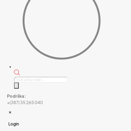
Products
search
Podrška:
+(387) 35 265 040
✕
Login