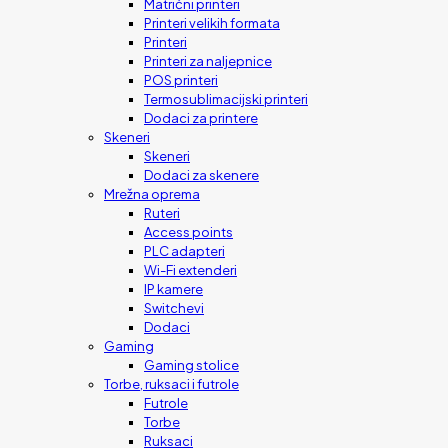
Matrični printeri
Printeri velikih formata
Printeri
Printeri za naljepnice
POS printeri
Termosublimacijski printeri
Dodaci za printere
Skeneri
Skeneri
Dodaci za skenere
Mrežna oprema
Ruteri
Access points
PLC adapteri
Wi-Fi extenderi
IP kamere
Switchevi
Dodaci
Gaming
Gaming stolice
Torbe, ruksaci i futrole
Futrole
Torbe
Ruksaci