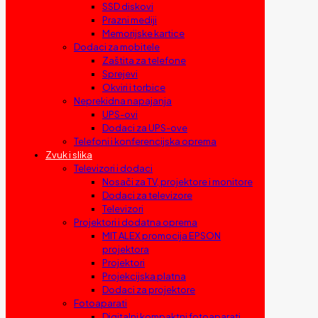
SSD diskovi
Prazni mediji
Memorijske kartice
Dodaci za mobitele
Zaštita za telefone
Sprejevi
Okviri i torbice
Neprekidna napajanja
UPS-ovi
Dodaci za UPS-ove
Telefoni i konferencijska oprema
Zvuk i slika
Televizori i dodaci
Nosači za TV, projektore i monitore
Dodaci za televizore
Televizori
Projektori i dodatna oprema
MIT ALEX promocija EPSON
projektora
Projektori
Projekcijska platna
Dodaci za projektore
Fotoaparati
Digitalni kompaktni fotoaparati