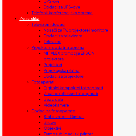
UPS-ovi
Dodaci za UPS-ove
Telefoni i konferencijska oprema
Zvuk i slika
Televizori i dodaci
Nosači za TV, projektore i monitore
Dodaci za televizore
Televizori
Projektori i dodatna oprema
MIT ALEX promocija EPSON
projektora
Projektori
Projekcijska platna
Dodaci za projektore
Fotoaparati
Digitalni kompaktni fotoaparati
Zrcalno refleksni fotoaparati
Bez zrcala
Videokamere
Dodaci za fotoaparate
Stabilizatori – Gimbali
Blicevi
Objektivi
Termosublimacijski printeri