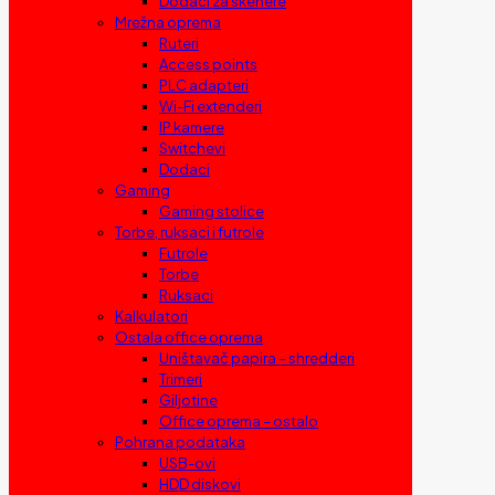
Dodaci za skenere
Mrežna oprema
Ruteri
Access points
PLC adapteri
Wi-Fi extenderi
IP kamere
Switchevi
Dodaci
Gaming
Gaming stolice
Torbe, ruksaci i futrole
Futrole
Torbe
Ruksaci
Kalkulatori
Ostala office oprema
Uništavač papira – shredderi
Trimeri
Giljotine
Office oprema – ostalo
Pohrana podataka
USB-ovi
HDD diskovi