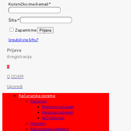
Korisničko ime ili email
*
Šifra
*
Zapamti me
Prijava
Izgubili ste šifru?
Prijava
ili registracija
0
0,00 KM
Uporedi
Računarska oprema
Računari
Prenosni računari
Desktop računari
AIO računari
Monitori
Računarska periferija