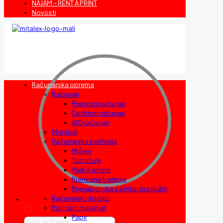
NAJAM – RENT A PRINT
Novosti
Računarska oprema
Računari
Prenosni računari
Desktop računari
AIO računari
Monitori
Računarska periferija
Miševi
Tastature
Web Kamere
Prenosne baterije
Prenaponska zaštita i produžni
Računarski dodaci
Potrošni materijal
Papir
Products