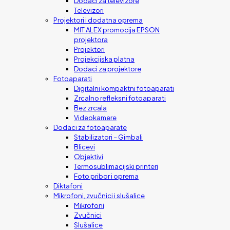
Dodaci za televizore
Televizori
Projektori i dodatna oprema
MIT ALEX promocija EPSON
projektora
Projektori
Projekcijska platna
Dodaci za projektore
Fotoaparati
Digitalni kompaktni fotoaparati
Zrcalno refleksni fotoaparati
Bez zrcala
Videokamere
Dodaci za fotoaparate
Stabilizatori – Gimbali
Blicevi
Objektivi
Termosublimacijski printeri
Foto pribor i oprema
Diktafoni
Mikrofoni, zvučnici i slušalice
Mikrofoni
Zvučnici
Slušalice