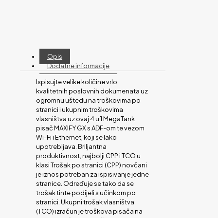
Opis
Dodatne informacije
Ispisujte velike količine vrlo
kvalitetnih poslovnih dokumenata uz
ogromnu uštedu na troškovima po
stranici i ukupnim troškovima
vlasništva uz ovaj 4 u 1 MegaTank
pisač MAXIFY GX s ADF-om te vezom
Wi-Fi i Ethernet, koji se lako
upotrebljava. Briljantna
produktivnost, najbolji CPP i TCO u
klasi Trošak po stranici (CPP) novčani
je iznos potreban za ispisivanje jedne
stranice. Određuje se tako da se
trošak tinte podijeli s učinkom po
stranici. Ukupni trošak vlasništva
(TCO) izračun je troškova pisača na