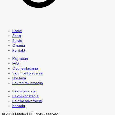
Home
Shop
Servis
O nama
Kontakt
Moj račun
FAQ
Opcije plaćanja
Sigurnost plaćanja
Dostava
Povrat i reklamacija
Uslovi prodaje
Uslovi korištenja
Politika privatnosti
Kontakt
© 2024 Mitalex | All Rights Reserved