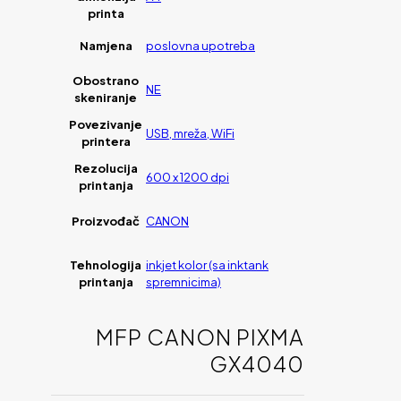
printa
Namjena
poslovna upotreba
Obostrano
NE
skeniranje
Povezivanje
USB, mreža, WiFi
printera
Rezolucija
600 x 1200 dpi
printanja
Proizvođač
CANON
Tehnologija
inkjet kolor (sa inktank
printanja
spremnicima)
MFP CANON PIXMA
GX4040