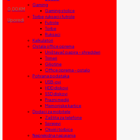
Gaming
0,00 KM
Gaming stolice
Torbe, ruksaci i futrole
Uporedi
Futrole
Torbe
Ruksaci
Kalkulatori
Ostala office oprema
Uništavač papira – shredderi
Trimeri
Giljotine
Office oprema – ostalo
Pohrana podataka
USB-ovi
HDD diskovi
SSD diskovi
Prazni mediji
Memorijske kartice
Dodaci za mobitele
Zaštita za telefone
Sprejevi
Okviri i torbice
Neprekidna napajanja