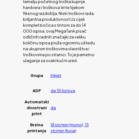
temelju početnog troška kupnje
hardvera i troškova tinte tijekom
fiksnog razdoblja. Niski troškovi rada,
briljantna produktivnost Uz cijeli
komplet bočica s tintom za do 14
000 ispisa, ovaj MegaTank pisač
odličnih radnih značajki za veliku
količinu ispisa pruža ogromnu uštedu
na ukupnim troškovima vlasništva i
troškovima po stranici. To je pametno
ulaganje za svaki kućni ured.
Grupa
Inkjet
ADF
da 35 listova
Automatski
dvostrani
da
print
Brzina
18 str/min (mono); 13
printanja
str/min (boja)