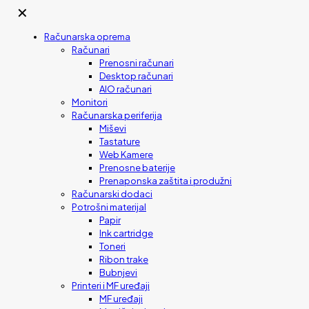
✕
Računarska oprema
Računari
Prenosni računari
Desktop računari
AIO računari
Monitori
Računarska periferija
Miševi
Tastature
Web Kamere
Prenosne baterije
Prenaponska zaštita i produžni
Računarski dodaci
Potrošni materijal
Papir
Ink cartridge
Toneri
Ribon trake
Bubnjevi
Printeri i MF uređaji
MF uređaji