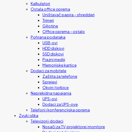
Kalkulatori
Ostala office oprema
Uništavač papira – shredderi
Trimeri
Giljotine
Office oprema – ostalo
Pohrana podataka
USB-ovi
HDD diskovi
SSD diskovi
Prazni mediji
Memorijske kartice
Dodaci za mobitele
Zaštita za telefone
Sprejevi
Okviri i torbice
Neprekidna napajanja
UPS-ovi
Dodaci za UPS-ove
Telefoni i konferencijska oprema
Zvuk i slika
Televizori i dodaci
Nosači za TV, projektore i monitore