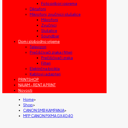
Foto pribor i oprema
Diktafoni
Mikrofoni, zvučnici i slušalice
Mikrofoni
Zvučnici
Slušalice
Soundbar
Dom i slobodno vrijeme
Televizori
Prečišćivači zraka i filteri
Prečišćivači zraka
Filteri
Električna bicikla
Kablovi i adapteri
PRINTSHOP
NAJAM – RENT A PRINT
Novosti
Home
>
Shop
>
CANON SMB KAMPANJA
>
MFP CANON PIXMA GX4040