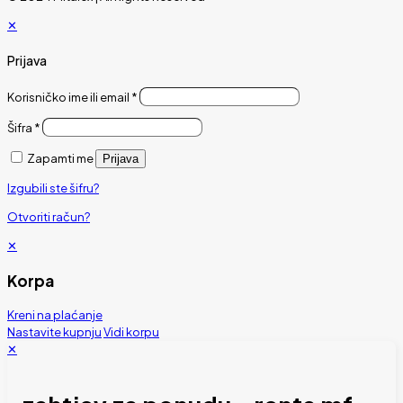
✕
Prijava
Korisničko ime ili email
*
Šifra
*
Zapamti me
Prijava
Izgubili ste šifru?
Otvoriti račun?
✕
Korpa
Kreni na plaćanje
Nastavite kupnju
Vidi korpu
✕