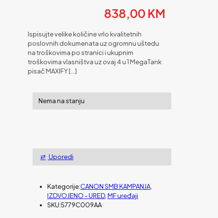
838,00
KM
Ispisujte velike količine vrlo kvalitetnih
poslovnih dokumenata uz ogromnu uštedu
na troškovima po stranici i ukupnim
troškovima vlasništva uz ovaj 4 u 1 MegaTank
pisač MAXIFY
[…]
Nema na stanju
Uporedi
Kategorije:
CANON SMB KAMPANJA
,
IZDVOJENO - URED
,
MF uređaji
SKU:
5779C009AA