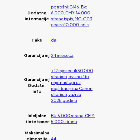
potrošni: GI46; Bk:
Dodatne
6.000, CMY: 14.000
informacije
strana ispis, MC-G03
cca za 10.000 ispis
Faks
da
Garancija mj
24 mjeseca
+ 12 mjeseci ili 30 000
stranica, ovisno što
Garancija mj
prije nastupi.uz
Dodatni
registraciju na Canon
info
stranicu, važi za
2025.godinu
Inicijalne
Bk: 6.000 strana, CMY:
tinte toner
5.000 strana
Maksimalna
dimenzija
A4