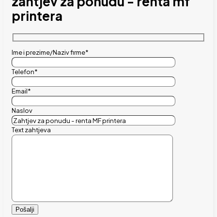
zahtjev za ponudu - renta mf
printera
Ime i prezime/Naziv firme*
Telefon*
Email*
Naslov
Text zahtjeva