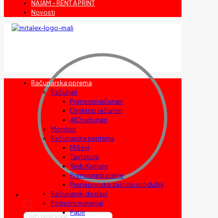
NAJAM – RENT A PRINT
Novosti
Računarska oprema
Računari
Prenosni računari
Desktop računari
AIO računari
Monitori
Računarska periferija
Miševi
Tastature
Web Kamere
Prenosne baterije
Prenaponska zaštita i produžni
Računarski dodaci
Potrošni materijal
Papir
Products