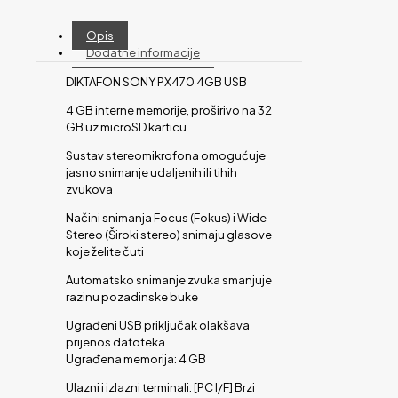
Opis
Dodatne informacije
DIKTAFON SONY PX470 4GB USB
4 GB interne memorije, proširivo na 32
GB uz microSD karticu
Sustav stereomikrofona omogućuje
jasno snimanje udaljenih ili tihih
zvukova
Načini snimanja Focus (Fokus) i Wide-
Stereo (Široki stereo) snimaju glasove
koje želite čuti
Automatsko snimanje zvuka smanjuje
razinu pozadinske buke
Ugrađeni USB priključak olakšava
prijenos datoteka
Ugrađena memorija: 4 GB
Ulazni i izlazni terminali: [PC I/F] Brzi