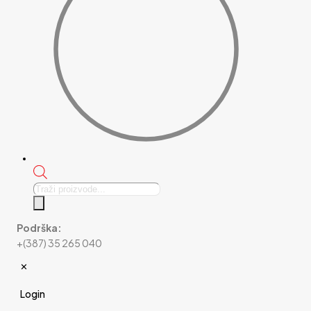
Products
search
Podrška:
+(387) 35 265 040
✕
Login