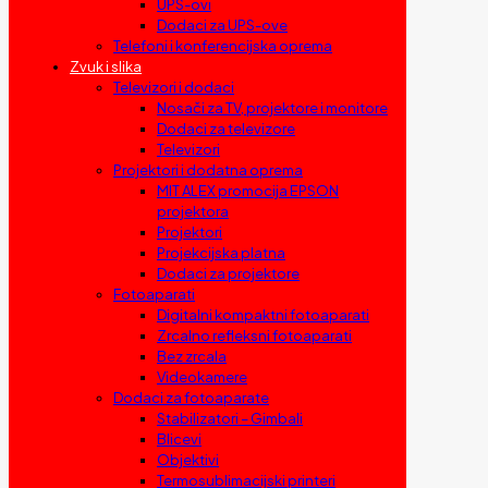
UPS-ovi
Dodaci za UPS-ove
Telefoni i konferencijska oprema
Zvuk i slika
Televizori i dodaci
Nosači za TV, projektore i monitore
Dodaci za televizore
Televizori
Projektori i dodatna oprema
MIT ALEX promocija EPSON
projektora
Projektori
Projekcijska platna
Dodaci za projektore
Fotoaparati
Digitalni kompaktni fotoaparati
Zrcalno refleksni fotoaparati
Bez zrcala
Videokamere
Dodaci za fotoaparate
Stabilizatori – Gimbali
Blicevi
Objektivi
Termosublimacijski printeri