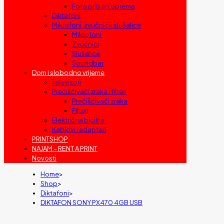
Foto pribor i oprema
Diktafoni
Mikrofoni, zvučnici i slušalice
Mikrofoni
Zvučnici
Slušalice
Soundbar
Dom i slobodno vrijeme
Televizori
Prečišćivači zraka i filteri
Prečišćivači zraka
Filteri
Električna bicikla
Kablovi i adapteri
PRINTSHOP
NAJAM – RENT A PRINT
Novosti
Home
>
Shop
>
Diktafoni
>
DIKTAFON SONY PX470 4GB USB