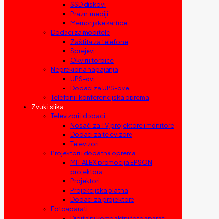
SSD diskovi
Prazni mediji
Memorijske kartice
Dodaci za mobitele
Zaštita za telefone
Sprejevi
Okviri i torbice
Neprekidna napajanja
UPS-ovi
Dodaci za UPS-ove
Telefoni i konferencijska oprema
Zvuk i slika
Televizori i dodaci
Nosači za TV, projektore i monitore
Dodaci za televizore
Televizori
Projektori i dodatna oprema
MIT ALEX promocija EPSON
projektora
Projektori
Projekcijska platna
Dodaci za projektore
Fotoaparati
Digitalni kompaktni fotoaparati