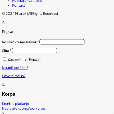
Politika privatnosti
Kontakt
© 2024 Mitalex | All Rights Reserved
✕
Prijava
Korisničko ime ili email
*
Šifra
*
Zapamti me
Prijava
Izgubili ste šifru?
Otvoriti račun?
✕
Korpa
Kreni na plaćanje
Nastavite kupnju
Vidi korpu
✕