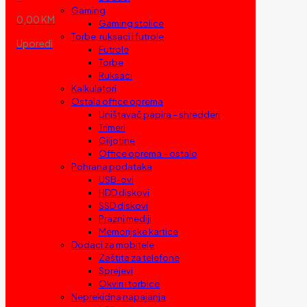
Gaming
0,00 KM
Gaming stolice
Torbe, ruksaci i futrole
Uporedi
Futrole
Torbe
Ruksaci
Kalkulatori
Ostala office oprema
Uništavač papira – shredderi
Trimeri
Giljotine
Office oprema – ostalo
Pohrana podataka
USB-ovi
HDD diskovi
SSD diskovi
Prazni mediji
Memorijske kartice
Dodaci za mobitele
Zaštita za telefone
Sprejevi
Okviri i torbice
Neprekidna napajanja