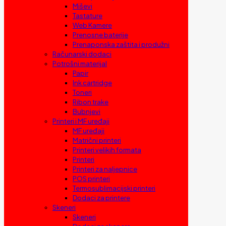
Miševi
Tastature
Web Kamere
Prenosne baterije
Prenaponska zaštita i produžni
Računarski dodaci
Potrošni materijal
Papir
Ink cartridge
Toneri
Ribon trake
Bubnjevi
Printeri i MF uređaji
MF uređaji
Matrični printeri
Printeri velikih formata
Printeri
Printeri za naljepnice
POS printeri
Termosublimacijski printeri
Dodaci za printere
Skeneri
Skeneri