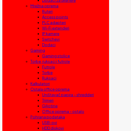
Dodaci za skenere
Mrežna oprema
Ruteri
Access points
PLC adapteri
Wi-Fi extenderi
IP kamere
Switchevi
Dodaci
Gaming
Gaming stolice
Torbe, ruksaci i futrole
Futrole
Torbe
Ruksaci
Kalkulatori
Ostala office oprema
Uništavač papira – shredderi
Trimeri
Giljotine
Office oprema – ostalo
Pohrana podataka
USB-ovi
HDD diskovi