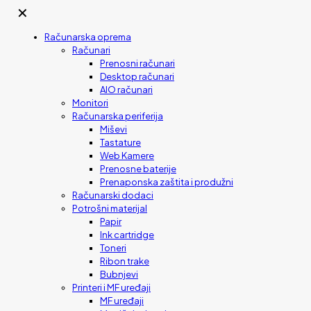
✕
Računarska oprema
Računari
Prenosni računari
Desktop računari
AIO računari
Monitori
Računarska periferija
Miševi
Tastature
Web Kamere
Prenosne baterije
Prenaponska zaštita i produžni
Računarski dodaci
Potrošni materijal
Papir
Ink cartridge
Toneri
Ribon trake
Bubnjevi
Printeri i MF uređaji
MF uređaji