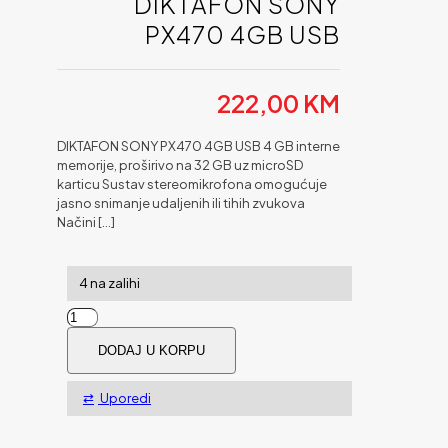
DIKTAFON SONY
PX470 4GB USB
222,00
KM
DIKTAFON SONY PX470 4GB USB 4 GB interne
memorije, proširivo na 32 GB uz microSD
karticu Sustav stereomikrofona omogućuje
jasno snimanje udaljenih ili tihih zvukova
Načini
[…]
4 na zalihi
DIKTAFON
SONY
DODAJ U KORPU
PX470
4GB
USB
Uporedi
količina