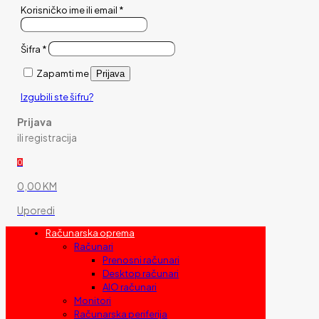
Korisničko ime ili email
*
Šifra
*
Zapamti me
Prijava
Izgubili ste šifru?
Prijava
ili registracija
0
0,00 KM
Uporedi
Računarska oprema
Računari
Prenosni računari
Desktop računari
AIO računari
Monitori
Računarska periferija