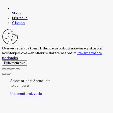
Shop
Moj račun
0
Korpa
Ova web stranica koristi kolačiće za poboljšanje vašeg iskustva.
Korištenjem ove web stranice slažete se s našim
Pravilima zaštite
podataka
.
Prihvatam sve
Select at least 2 products
to compare
Usporedi proizvode