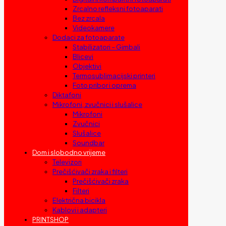
Zrcalno refleksni fotoaparati
Bez zrcala
Videokamere
Dodaci za fotoaparate
Stabilizatori – Gimbali
Blicevi
Objektivi
Termosublimacijski printeri
Foto pribor i oprema
Diktafoni
Mikrofoni, zvučnici i slušalice
Mikrofoni
Zvučnici
Slušalice
Soundbar
Dom i slobodno vrijeme
Televizori
Prečišćivači zraka i filteri
Prečišćivači zraka
Filteri
Električna bicikla
Kablovi i adapteri
PRINTSHOP