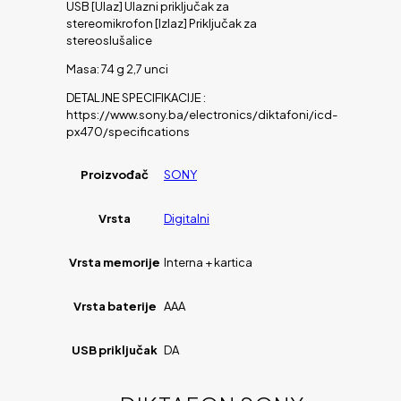
USB [Ulaz] Ulazni priključak za
stereomikrofon [Izlaz] Priključak za
stereoslušalice
Masa: 74 g 2,7 unci
DETALJNE SPECIFIKACIJE :
https://www.sony.ba/electronics/diktafoni/icd-
px470/specifications
Proizvođač
SONY
Vrsta
Digitalni
Vrsta memorije
Interna + kartica
Vrsta baterije
AAA
USB priključak
DA