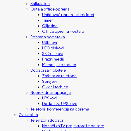
Kalkulatori
Ostala office oprema
Uništavač papira – shredderi
Trimeri
Giljotine
Office oprema – ostalo
Pohrana podataka
USB-ovi
HDD diskovi
SSD diskovi
Prazni mediji
Memorijske kartice
Dodaci za mobitele
Zaštita za telefone
Sprejevi
Okviri i torbice
Neprekidna napajanja
UPS-ovi
Dodaci za UPS-ove
Telefoni i konferencijska oprema
Zvuk i slika
Televizori i dodaci
Nosači za TV, projektore i monitore