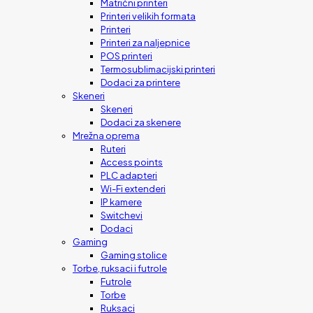
Matrični printeri
Printeri velikih formata
Printeri
Printeri za naljepnice
POS printeri
Termosublimacijski printeri
Dodaci za printere
Skeneri
Skeneri
Dodaci za skenere
Mrežna oprema
Ruteri
Access points
PLC adapteri
Wi-Fi extenderi
IP kamere
Switchevi
Dodaci
Gaming
Gaming stolice
Torbe, ruksaci i futrole
Futrole
Torbe
Ruksaci