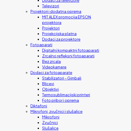
Dodaci za televizore
Televizori
Projektori i dodatna oprema
MIT ALEX promocija EPSON
projektora
Projektori
Projekcijska platna
Dodaci za projektore
Fotoaparati
Digitalni kompaktni fotoaparati
Zrcalno refleksni fotoaparati
Bez zrcala
Videokamere
Dodaci za fotoaparate
Stabilizatori – Gimbali
Blicevi
Objektivi
Termosublimacijski printeri
Foto pribor i oprema
Diktafoni
Mikrofoni, zvučnici i slušalice
Mikrofoni
Zvučnici
Slušalice