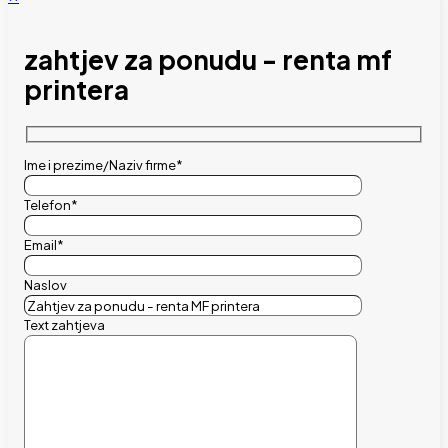
zahtjev za ponudu - renta mf
printera
Ime i prezime/Naziv firme*
Telefon*
Email*
Naslov
Text zahtjeva