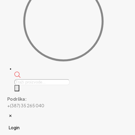
Products
search
Podrška:
+(387) 35 265 040
✕
Login