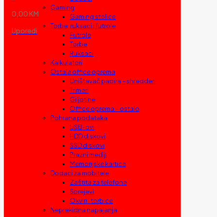
Gaming
0,00 KM
Gaming stolice
Torbe, ruksaci i futrole
Uporedi
Futrole
Torbe
Ruksaci
Kalkulatori
Ostala office oprema
Uništavač papira – shredderi
Trimeri
Giljotine
Office oprema – ostalo
Pohrana podataka
USB-ovi
HDD diskovi
SSD diskovi
Prazni mediji
Memorijske kartice
Dodaci za mobitele
Zaštita za telefone
Sprejevi
Okviri i torbice
Neprekidna napajanja