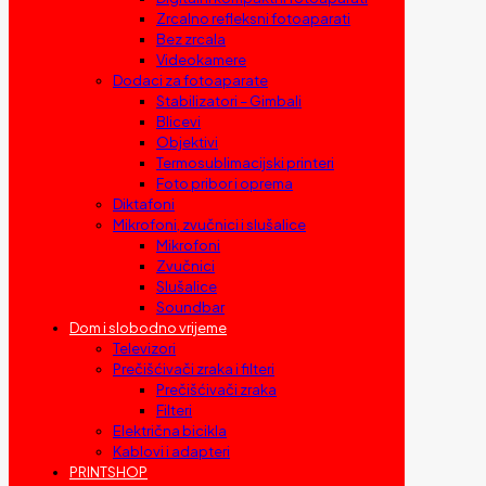
Zrcalno refleksni fotoaparati
Bez zrcala
Videokamere
Dodaci za fotoaparate
Stabilizatori – Gimbali
Blicevi
Objektivi
Termosublimacijski printeri
Foto pribor i oprema
Diktafoni
Mikrofoni, zvučnici i slušalice
Mikrofoni
Zvučnici
Slušalice
Soundbar
Dom i slobodno vrijeme
Televizori
Prečišćivači zraka i filteri
Prečišćivači zraka
Filteri
Električna bicikla
Kablovi i adapteri
PRINTSHOP