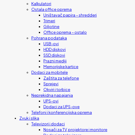
Kalkulatori
Ostala office oprema
Uništavač papira – shredderi
Trimeri
Giljotine
Office oprema – ostalo
Pohrana podataka
USB-ovi
HDD diskovi
SSD diskovi
Prazni mediji
Memorijske kartice
Dodaci za mobitele
Zaštita za telefone
Sprejevi
Okviri i torbice
Neprekidna napajanja
UPS-ovi
Dodaci za UPS-ove
Telefoni i konferencijska oprema
Zvuk i slika
Televizori i dodaci
Nosači za TV, projektore i monitore