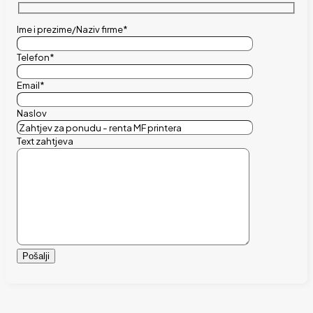
Ime i prezime/Naziv firme*
Telefon*
Email*
Naslov
Text zahtjeva