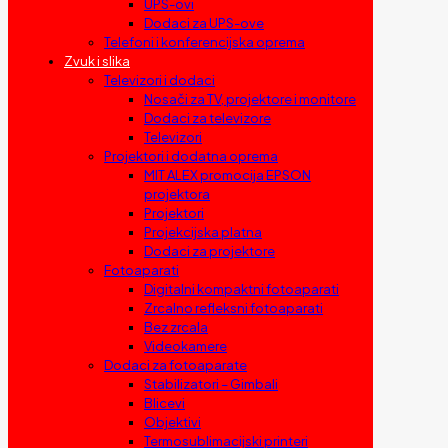
UPS-ovi
Dodaci za UPS-ove
Telefoni i konferencijska oprema
Zvuk i slika
Televizori i dodaci
Nosači za TV, projektore i monitore
Dodaci za televizore
Televizori
Projektori i dodatna oprema
MIT ALEX promocija EPSON
projektora
Projektori
Projekcijska platna
Dodaci za projektore
Fotoaparati
Digitalni kompaktni fotoaparati
Zrcalno refleksni fotoaparati
Bez zrcala
Videokamere
Dodaci za fotoaparate
Stabilizatori – Gimbali
Blicevi
Objektivi
Termosublimacijski printeri