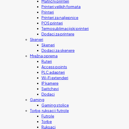
Matrični printeri
Printeri velikih formata
Printeri
Printeri za naljepnice
POS printeri
Termosublimacijski printeri
Dodaci za printere
Skeneri
Skeneri
Dodaci za skenere
Mrežna oprema
Ruteri
Access points
PLC adapteri
Wi-Fi extenderi
IP kamere
Switchevi
Dodaci
Gaming
Gaming stolice
Torbe, ruksaci i futrole
Futrole
Torbe
Ruksaci