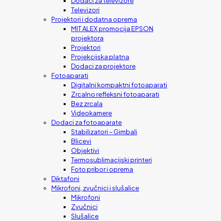
Dodaci za televizore
Televizori
Projektori i dodatna oprema
MIT ALEX promocija EPSON
projektora
Projektori
Projekcijska platna
Dodaci za projektore
Fotoaparati
Digitalni kompaktni fotoaparati
Zrcalno refleksni fotoaparati
Bez zrcala
Videokamere
Dodaci za fotoaparate
Stabilizatori – Gimbali
Blicevi
Objektivi
Termosublimacijski printeri
Foto pribor i oprema
Diktafoni
Mikrofoni, zvučnici i slušalice
Mikrofoni
Zvučnici
Slušalice