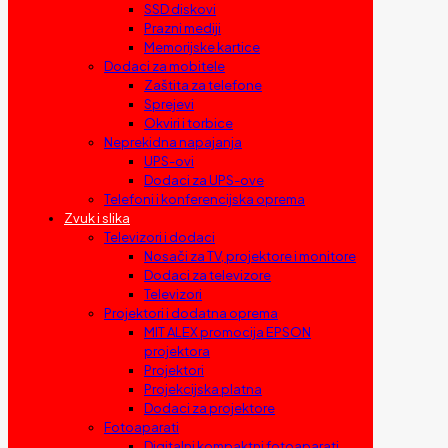
SSD diskovi
Prazni mediji
Memorijske kartice
Dodaci za mobitele
Zaštita za telefone
Sprejevi
Okviri i torbice
Neprekidna napajanja
UPS-ovi
Dodaci za UPS-ove
Telefoni i konferencijska oprema
Zvuk i slika
Televizori i dodaci
Nosači za TV, projektore i monitore
Dodaci za televizore
Televizori
Projektori i dodatna oprema
MIT ALEX promocija EPSON
projektora
Projektori
Projekcijska platna
Dodaci za projektore
Fotoaparati
Digitalni kompaktni fotoaparati