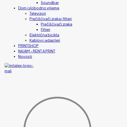
Soundbar
Dom i slobodno vrijeme
Televizori
Prečišćivači zraka i filteri
Prečišćivači zraka
Filteri
Električna bicikla
Kablovi i adapteri
PRINTSHOP
NAJAM – RENT A PRINT
Novosti