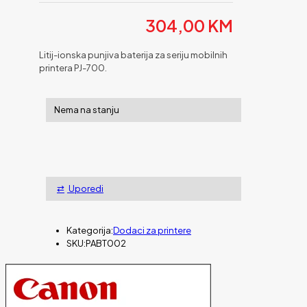
304,00
KM
Litij-ionska punjiva baterija za seriju mobilnih
printera PJ-700.
Nema na stanju
Uporedi
Kategorija:
Dodaci za printere
SKU:
PABT002