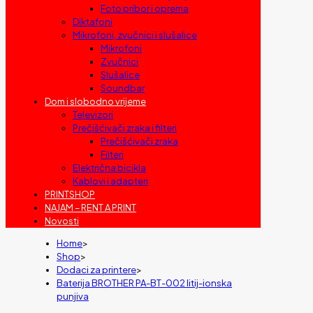
Foto pribor i oprema
Diktafoni
Mikrofoni, zvučnici i slušalice
Mikrofoni
Zvučnici
Slušalice
Soundbar
Dom i slobodno vrijeme
Televizori
Prečišćivači zraka i filteri
Prečišćivači zraka
Filteri
Električna bicikla
Kablovi i adapteri
PRINTSHOP
NAJAM – RENT A PRINT
Novosti
Home
>
Shop
>
Dodaci za printere
>
Baterija BROTHER PA-BT-002 litij-ionska
punjiva