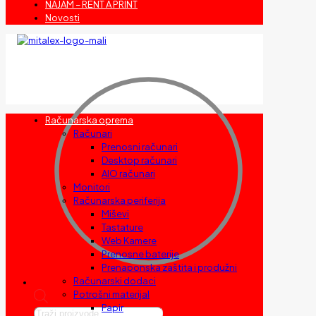
NAJAM – RENT A PRINT
Novosti
Računarska oprema
Računari
Prenosni računari
Desktop računari
AIO računari
Monitori
Računarska periferija
Miševi
Tastature
Web Kamere
Prenosne baterije
Prenaponska zaštita i produžni
Računarski dodaci
Potrošni materijal
Papir
Products