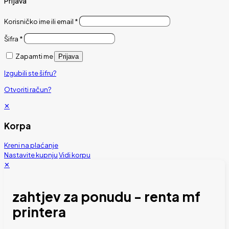
Prijava
Korisničko ime ili email
*
Šifra
*
Zapamti me
Prijava
Izgubili ste šifru?
Otvoriti račun?
✕
Korpa
Kreni na plaćanje
Nastavite kupnju
Vidi korpu
✕
zahtjev za ponudu - renta mf
printera