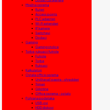
Dodaci za skenere
Mrežna oprema
Ruteri
Access points
PLC adapteri
Wi-Fi extenderi
IP kamere
Switchevi
Dodaci
Gaming
Gaming stolice
Torbe, ruksaci i futrole
Futrole
Torbe
Ruksaci
Kalkulatori
Ostala office oprema
Uništavač papira – shredderi
Trimeri
Giljotine
Office oprema – ostalo
Pohrana podataka
USB-ovi
HDD diskovi