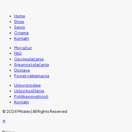
Home
Shop
Servis
O nama
Kontakt
Moj račun
FAQ
Opcije plaćanja
Sigurnost plaćanja
Dostava
Povrat i reklamacija
Uslovi prodaje
Uslovi korištenja
Politika privatnosti
Kontakt
© 2024 Mitalex | All Rights Reserved
✕