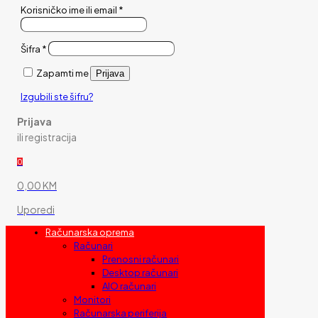
Korisničko ime ili email
*
Šifra
*
Zapamti me
Prijava
Izgubili ste šifru?
Prijava
ili registracija
0
0,00 KM
Uporedi
Računarska oprema
Računari
Prenosni računari
Desktop računari
AIO računari
Monitori
Računarska periferija