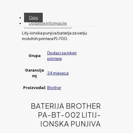
Opis
Dodatne informacije
Litij-ionska punjiva baterija za seriju
mobilnih printera PJ-700.
Dodaci za inkjet
Grupa
printere
Garancija
24 mjeseca
mj
Proizvođač
Brother
BATERIJA BROTHER
PA-BT-002 LITIJ-
IONSKA PUNJIVA