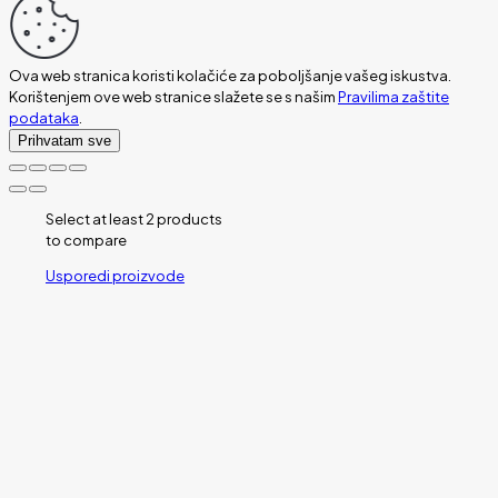
Ova web stranica koristi kolačiće za poboljšanje vašeg iskustva.
Korištenjem ove web stranice slažete se s našim
Pravilima zaštite
podataka
.
Prihvatam sve
Select at least 2 products
to compare
Usporedi proizvode