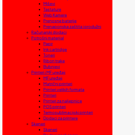
Miševi
Tastature
Web Kamere
Prenosne baterije
Prenaponska zaštita i produžni
Računarski dodaci
Potrošni materijal
Papir
Ink cartridge
Toneri
Ribon trake
Bubnjevi
Printeri i MF uređaji
MF uređaji
Matrični printeri
Printeri velikih formata
Printeri
Printeri za naljepnice
POS printeri
Termosublimacijski printeri
Dodaci za printere
Skeneri
Skeneri