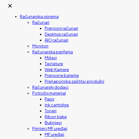
✕
Računarska oprema
Računari
Prenosni računari
Desktop računari
AIO računari
Monitori
Računarska periferija
Miševi
Tastature
Web Kamere
Prenosne baterije
Prenaponska zaštita i produžni
Računarski dodaci
Potrošni materijal
Papir
Ink cartridge
Toneri
Ribon trake
Bubnjevi
Printeri i MF uređaji
MF uređaji