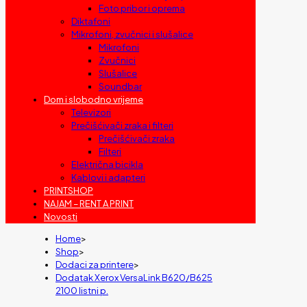
Foto pribor i oprema
Diktafoni
Mikrofoni, zvučnici i slušalice
Mikrofoni
Zvučnici
Slušalice
Soundbar
Dom i slobodno vrijeme
Televizori
Prečišćivači zraka i filteri
Prečišćivači zraka
Filteri
Električna bicikla
Kablovi i adapteri
PRINTSHOP
NAJAM – RENT A PRINT
Novosti
Home
>
Shop
>
Dodaci za printere
>
Dodatak Xerox VersaLink B620/B625
2100 listni p.