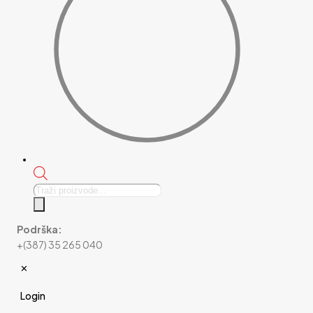
Products
search
Podrška:
+(387) 35 265 040
✕
Login