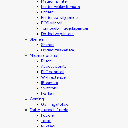
Matrični printeri
Printeri velikih formata
Printeri
Printeri za naljepnice
POS printeri
Termosublimacijski printeri
Dodaci za printere
Skeneri
Skeneri
Dodaci za skenere
Mrežna oprema
Ruteri
Access points
PLC adapteri
Wi-Fi extenderi
IP kamere
Switchevi
Dodaci
Gaming
Gaming stolice
Torbe, ruksaci i futrole
Futrole
Torbe
Ruksaci