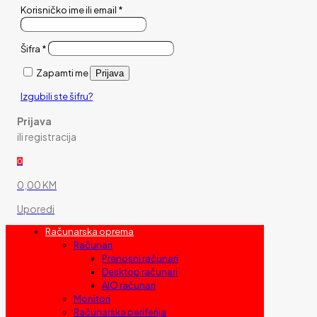
Korisničko ime ili email
*
Šifra
*
Zapamti me
Prijava
Izgubili ste šifru?
Prijava
ili registracija
0
0,00 KM
Uporedi
Računarska oprema
Računari
Prenosni računari
Desktop računari
AIO računari
Monitori
Računarska periferija