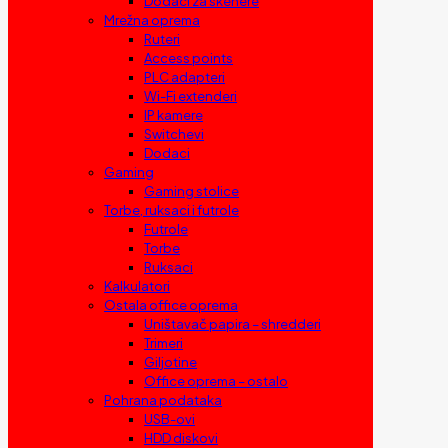
Dodaci za skenere
Mrežna oprema
Ruteri
Access points
PLC adapteri
Wi-Fi extenderi
IP kamere
Switchevi
Dodaci
Gaming
Gaming stolice
Torbe, ruksaci i futrole
Futrole
Torbe
Ruksaci
Kalkulatori
Ostala office oprema
Uništavač papira – shredderi
Trimeri
Giljotine
Office oprema – ostalo
Pohrana podataka
USB-ovi
HDD diskovi