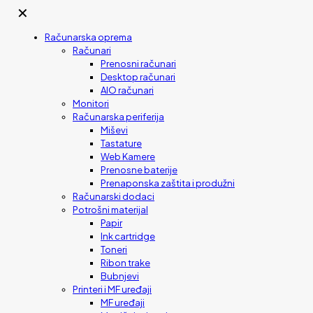
✕
Računarska oprema
Računari
Prenosni računari
Desktop računari
AIO računari
Monitori
Računarska periferija
Miševi
Tastature
Web Kamere
Prenosne baterije
Prenaponska zaštita i produžni
Računarski dodaci
Potrošni materijal
Papir
Ink cartridge
Toneri
Ribon trake
Bubnjevi
Printeri i MF uređaji
MF uređaji