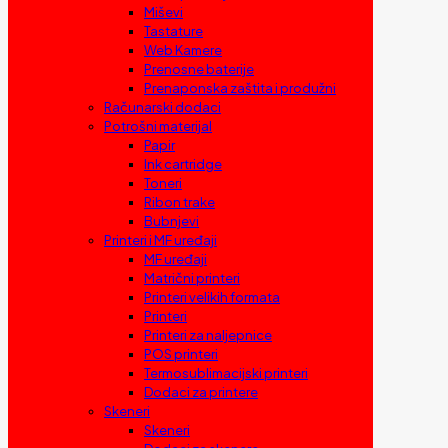
Miševi
Tastature
Web Kamere
Prenosne baterije
Prenaponska zaštita i produžni
Računarski dodaci
Potrošni materijal
Papir
Ink cartridge
Toneri
Ribon trake
Bubnjevi
Printeri i MF uređaji
MF uređaji
Matrični printeri
Printeri velikih formata
Printeri
Printeri za naljepnice
POS printeri
Termosublimacijski printeri
Dodaci za printere
Skeneri
Skeneri