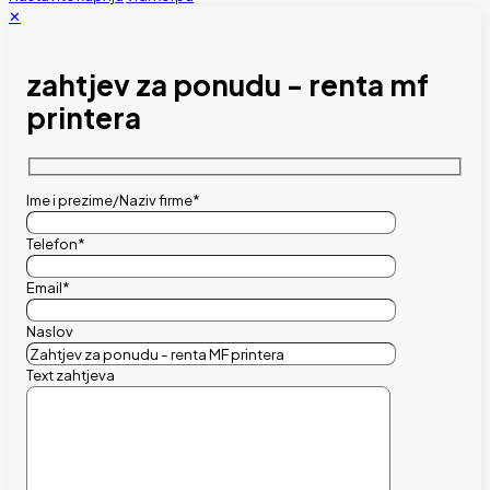
✕
zahtjev za ponudu - renta mf
printera
Ime i prezime/Naziv firme*
Telefon*
Email*
Naslov
Text zahtjeva