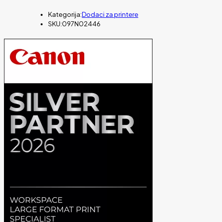
Kategorija:
Dodaci za printere
SKU:
097N02446