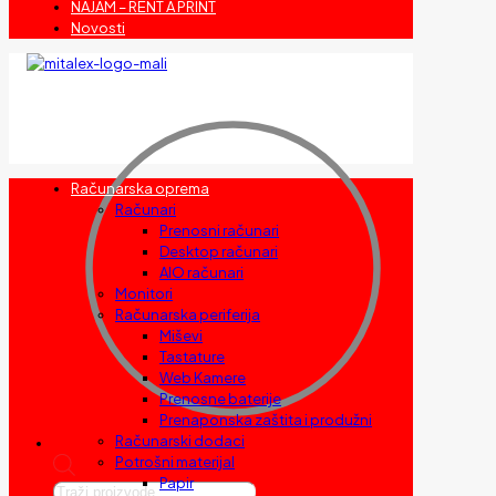
NAJAM – RENT A PRINT
Novosti
Računarska oprema
Računari
Prenosni računari
Desktop računari
AIO računari
Monitori
Računarska periferija
Miševi
Tastature
Web Kamere
Prenosne baterije
Prenaponska zaštita i produžni
Računarski dodaci
Potrošni materijal
Papir
Products