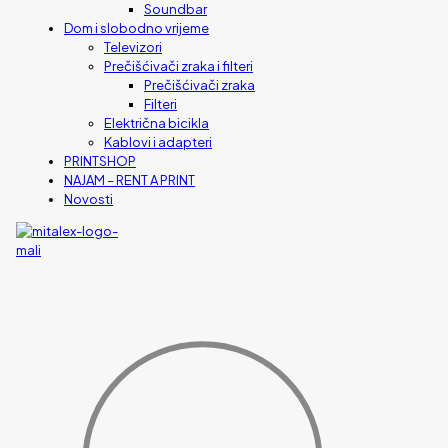
Soundbar
Dom i slobodno vrijeme
Televizori
Prečišćivači zraka i filteri
Prečišćivači zraka
Filteri
Električna bicikla
Kablovi i adapteri
PRINTSHOP
NAJAM – RENT A PRINT
Novosti