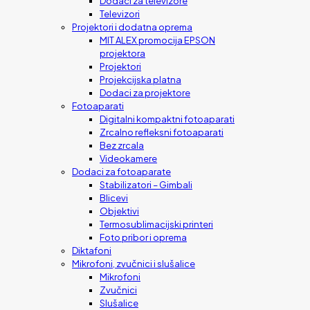
Dodaci za televizore
Televizori
Projektori i dodatna oprema
MIT ALEX promocija EPSON
projektora
Projektori
Projekcijska platna
Dodaci za projektore
Fotoaparati
Digitalni kompaktni fotoaparati
Zrcalno refleksni fotoaparati
Bez zrcala
Videokamere
Dodaci za fotoaparate
Stabilizatori – Gimbali
Blicevi
Objektivi
Termosublimacijski printeri
Foto pribor i oprema
Diktafoni
Mikrofoni, zvučnici i slušalice
Mikrofoni
Zvučnici
Slušalice