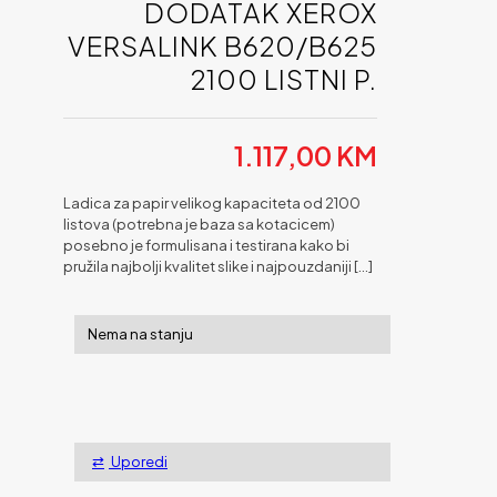
DODATAK XEROX
VERSALINK B620/B625
2100 LISTNI P.
1.117,00
KM
Ladica za papir velikog kapaciteta od 2100
listova (potrebna je baza sa kotacicem)
posebno je formulisana i testirana kako bi
pružila najbolji kvalitet slike i najpouzdaniji
[…]
Nema na stanju
Uporedi