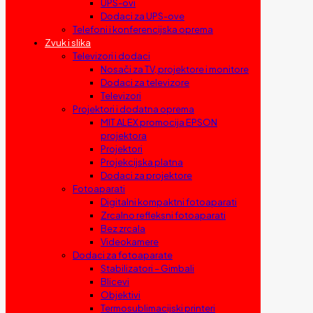
UPS-ovi
Dodaci za UPS-ove
Telefoni i konferencijska oprema
Zvuk i slika
Televizori i dodaci
Nosači za TV, projektore i monitore
Dodaci za televizore
Televizori
Projektori i dodatna oprema
MIT ALEX promocija EPSON
projektora
Projektori
Projekcijska platna
Dodaci za projektore
Fotoaparati
Digitalni kompaktni fotoaparati
Zrcalno refleksni fotoaparati
Bez zrcala
Videokamere
Dodaci za fotoaparate
Stabilizatori – Gimbali
Blicevi
Objektivi
Termosublimacijski printeri