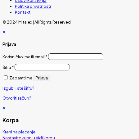
Uslovi korištenja
Politika privatnosti
Kontakt
© 2024 Mitalex | All Rights Reserved
✕
Prijava
Korisničko ime ili email
*
Šifra
*
Zapamti me
Prijava
Izgubili ste šifru?
Otvoriti račun?
✕
Korpa
Kreni na plaćanje
Nastavite kupnju
Vidi korpu