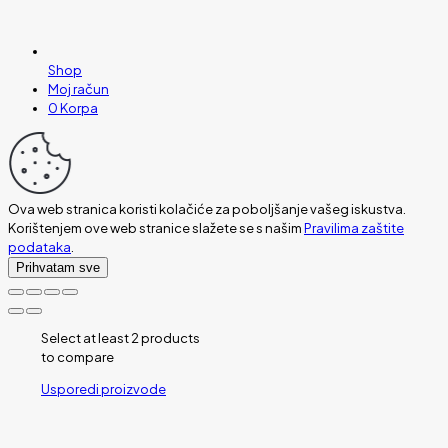
Shop
Moj račun
0
Korpa
Ova web stranica koristi kolačiće za poboljšanje vašeg iskustva.
Korištenjem ove web stranice slažete se s našim
Pravilima zaštite
podataka
.
Prihvatam sve
Select at least 2 products
to compare
Usporedi proizvode