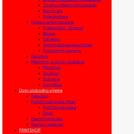
Zrcalno refleksni fotoaparati
Bez zrcala
Videokamere
Dodaci za fotoaparate
Stabilizatori – Gimbali
Blicevi
Objektivi
Termosublimacijski printeri
Foto pribor i oprema
Diktafoni
Mikrofoni, zvučnici i slušalice
Mikrofoni
Zvučnici
Slušalice
Soundbar
Dom i slobodno vrijeme
Televizori
Prečišćivači zraka i filteri
Prečišćivači zraka
Filteri
Električna bicikla
Kablovi i adapteri
PRINTSHOP