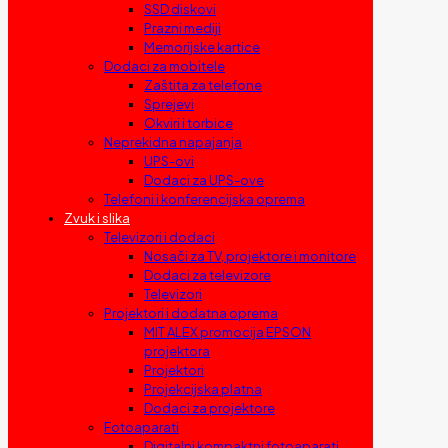
SSD diskovi
Prazni mediji
Memorijske kartice
Dodaci za mobitele
Zaštita za telefone
Sprejevi
Okviri i torbice
Neprekidna napajanja
UPS-ovi
Dodaci za UPS-ove
Telefoni i konferencijska oprema
Zvuk i slika
Televizori i dodaci
Nosači za TV, projektore i monitore
Dodaci za televizore
Televizori
Projektori i dodatna oprema
MIT ALEX promocija EPSON
projektora
Projektori
Projekcijska platna
Dodaci za projektore
Fotoaparati
Digitalni kompaktni fotoaparati