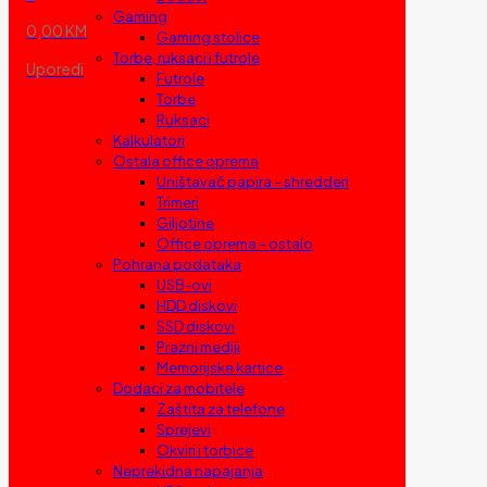
Gaming
0,00 KM
Gaming stolice
Torbe, ruksaci i futrole
Uporedi
Futrole
Torbe
Ruksaci
Kalkulatori
Ostala office oprema
Uništavač papira – shredderi
Trimeri
Giljotine
Office oprema – ostalo
Pohrana podataka
USB-ovi
HDD diskovi
SSD diskovi
Prazni mediji
Memorijske kartice
Dodaci za mobitele
Zaštita za telefone
Sprejevi
Okviri i torbice
Neprekidna napajanja