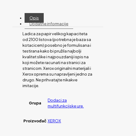
Opis
Dodatne informacije
Ladica za papir velikog kapaciteta
od 2100 listova (potrebna je baza sa
kotacicem) posebno je formulisana i
testirana kako bi pružila najbolji
kvalitet slike i najpouzdaniji ispis na
koji možete racunati na stranici za
stranicom. Xerox originalni materijali i
Xerox oprema su napravljeni jedno za
drugo. Ne prihvatajte nikakve
imitacije.
Dodaci za
Grupa
multifunkcijske ure.
Proizvođač
XEROX