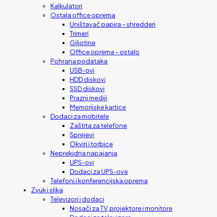
Kalkulatori
Ostala office oprema
Uništavač papira – shredderi
Trimeri
Giljotine
Office oprema – ostalo
Pohrana podataka
USB-ovi
HDD diskovi
SSD diskovi
Prazni mediji
Memorijske kartice
Dodaci za mobitele
Zaštita za telefone
Sprejevi
Okviri i torbice
Neprekidna napajanja
UPS-ovi
Dodaci za UPS-ove
Telefoni i konferencijska oprema
Zvuk i slika
Televizori i dodaci
Nosači za TV, projektore i monitore