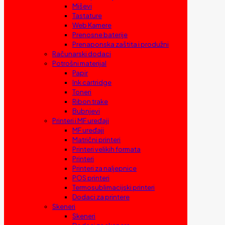
Miševi
Tastature
Web Kamere
Prenosne baterije
Prenaponska zaštita i produžni
Računarski dodaci
Potrošni materijal
Papir
Ink cartridge
Toneri
Ribon trake
Bubnjevi
Printeri i MF uređaji
MF uređaji
Matrični printeri
Printeri velikih formata
Printeri
Printeri za naljepnice
POS printeri
Termosublimacijski printeri
Dodaci za printere
Skeneri
Skeneri