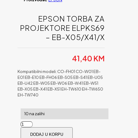
EPSON TORBA ZA
PROJEKTORE ELPKS69
– EB-X05/X41/X
41,40
KM
Kompatibilni modeli: CO-FH01 CO-W01 EB-
E01 EB-E10 EB-FH06 EB-S05 EB-S41 EB-U05
EB-U42 EB-W05 EB-W06 EB-W41 EB-W51
EB-X05 EB-X41 EB-X51 EH-TW610 EH-TW650
EH-TW740
10 na zalihi
Epson
Torba
DODAJ U KORPU
za