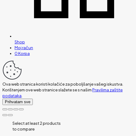
Shop
Moj račun
0
Korpa
Ova web stranica koristi kolačiće za poboljšanje vašeg iskustva.
Korištenjem ove web stranice slažete se s našim
Pravilima zaštite
podataka
.
Prihvatam sve
Select at least 2 products
to compare