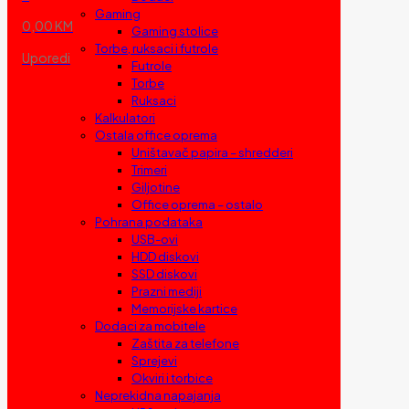
Gaming
0,00 KM
Gaming stolice
Torbe, ruksaci i futrole
Uporedi
Futrole
Torbe
Ruksaci
Kalkulatori
Ostala office oprema
Uništavač papira – shredderi
Trimeri
Giljotine
Office oprema – ostalo
Pohrana podataka
USB-ovi
HDD diskovi
SSD diskovi
Prazni mediji
Memorijske kartice
Dodaci za mobitele
Zaštita za telefone
Sprejevi
Okviri i torbice
Neprekidna napajanja