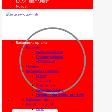
NAJAM – RENT A PRINT
Novosti
Računarska oprema
Računari
Prenosni računari
Desktop računari
AIO računari
Monitori
Računarska periferija
Miševi
Tastature
Web Kamere
Prenosne baterije
Prenaponska zaštita i produžni
Računarski dodaci
Potrošni materijal
Papir
Products