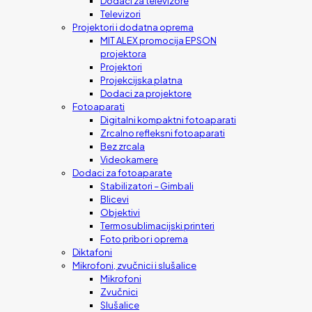
Dodaci za televizore
Televizori
Projektori i dodatna oprema
MIT ALEX promocija EPSON
projektora
Projektori
Projekcijska platna
Dodaci za projektore
Fotoaparati
Digitalni kompaktni fotoaparati
Zrcalno refleksni fotoaparati
Bez zrcala
Videokamere
Dodaci za fotoaparate
Stabilizatori – Gimbali
Blicevi
Objektivi
Termosublimacijski printeri
Foto pribor i oprema
Diktafoni
Mikrofoni, zvučnici i slušalice
Mikrofoni
Zvučnici
Slušalice