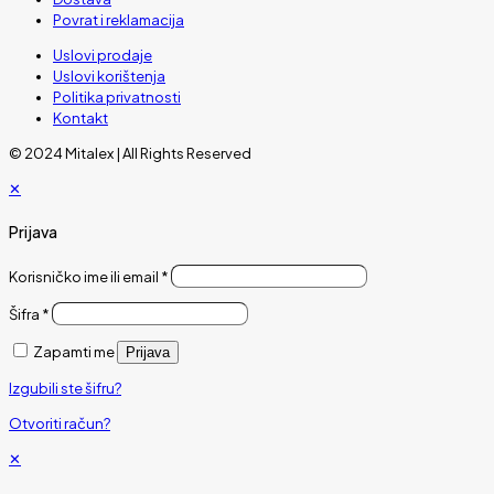
Povrat i reklamacija
Uslovi prodaje
Uslovi korištenja
Politika privatnosti
Kontakt
© 2024 Mitalex | All Rights Reserved
✕
Prijava
Korisničko ime ili email
*
Šifra
*
Zapamti me
Prijava
Izgubili ste šifru?
Otvoriti račun?
✕