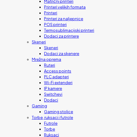
Matrični printeri
Printeri velikih formata
Printeri
Printeri za naljepnice
POS printeri
Termosublimacijski printeri
Dodaci za printere
Skeneri
Skeneri
Dodaci za skenere
Mrežna oprema
Ruteri
Access points
PLC adapteri
Wi-Fi extenderi
IP kamere
Switchevi
Dodaci
Gaming
Gaming stolice
Torbe, ruksaci i futrole
Futrole
Torbe
Ruksaci