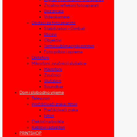
Zrcalno refleksni fotoaparati
Bez zrcala
Videokamere
Dodaci za fotoaparate
Stabilizatori – Gimbali
Blicevi
Objektivi
Termosublimacijski printeri
Foto pribor i oprema
Diktafoni
Mikrofoni, zvučnici i slušalice
Mikrofoni
Zvučnici
Slušalice
Soundbar
Dom i slobodno vrijeme
Televizori
Prečišćivači zraka i filteri
Prečišćivači zraka
Filteri
Električna bicikla
Kablovi i adapteri
PRINTSHOP