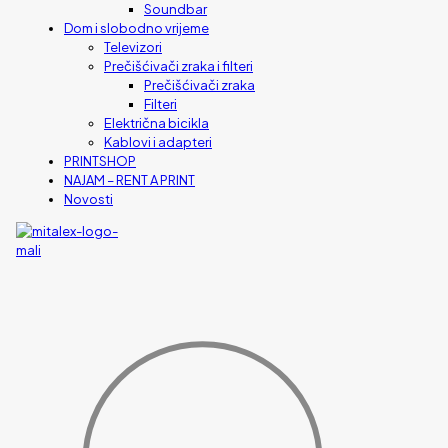
Soundbar
Dom i slobodno vrijeme
Televizori
Prečišćivači zraka i filteri
Prečišćivači zraka
Filteri
Električna bicikla
Kablovi i adapteri
PRINTSHOP
NAJAM – RENT A PRINT
Novosti