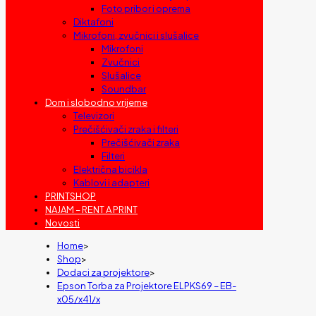
Foto pribor i oprema
Diktafoni
Mikrofoni, zvučnici i slušalice
Mikrofoni
Zvučnici
Slušalice
Soundbar
Dom i slobodno vrijeme
Televizori
Prečišćivači zraka i filteri
Prečišćivači zraka
Filteri
Električna bicikla
Kablovi i adapteri
PRINTSHOP
NAJAM – RENT A PRINT
Novosti
Home
>
Shop
>
Dodaci za projektore
>
Epson Torba za Projektore ELPKS69 – EB-
x05/x41/x