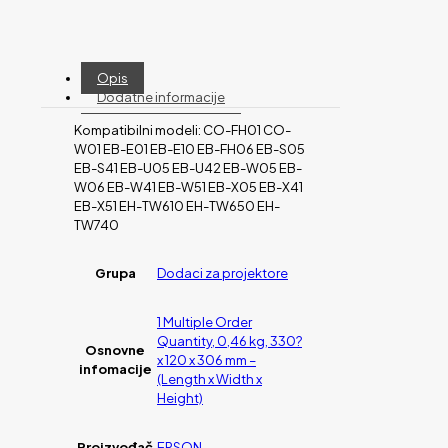
Opis
Dodatne informacije
Kompatibilni modeli: CO-FH01 CO-
W01 EB-E01 EB-E10 EB-FH06 EB-S05
EB-S41 EB-U05 EB-U42 EB-W05 EB-
W06 EB-W41 EB-W51 EB-X05 EB-X41
EB-X51 EH-TW610 EH-TW650 EH-
TW740
Grupa
Dodaci za projektore
1 Multiple Order
Quantity, 0,46 kg, 330?
Osnovne
x 120 x 306 mm –
infomacije
(Length x Width x
Height)
Proizvođač
EPSON