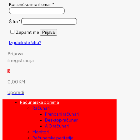
Korisničko ime ili email
*
Šifra
*
Zapamti me
Prijava
Izgubili ste šifru?
Prijava
ili registracija
0
0,00 KM
Uporedi
Računarska oprema
Računari
Prenosni računari
Desktop računari
AIO računari
Monitori
Računarska periferija