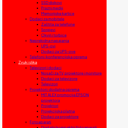
SSD diskovi
Prazni mediji
Memorijske kartice
Dodaci za mobitele
Zaštita za telefone
Sprejevi
Okviri i torbice
Neprekidna napajanja
UPS-ovi
Dodaci za UPS-ove
Telefoni i konferencijska oprema
Zvuk i slika
Televizori i dodaci
Nosači za TV, projektore i monitore
Dodaci za televizore
Televizori
Projektori i dodatna oprema
MIT ALEX promocija EPSON
projektora
Projektori
Projekcijska platna
Dodaci za projektore
Fotoaparati
Digitalni kompaktni fotoaparati