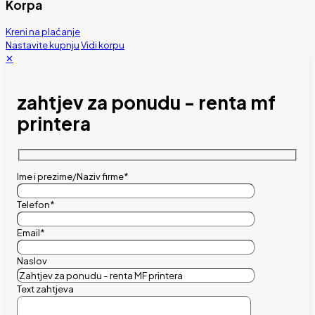
Korpa
Kreni na plaćanje
Nastavite kupnju
Vidi korpu
✕
zahtjev za ponudu - renta mf
printera
Ime i prezime/Naziv firme*
Telefon*
Email*
Naslov
Text zahtjeva