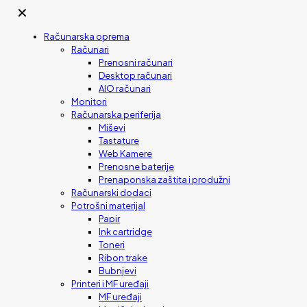
✕
Računarska oprema
Računari
Prenosni računari
Desktop računari
AIO računari
Monitori
Računarska periferija
Miševi
Tastature
Web Kamere
Prenosne baterije
Prenaponska zaštita i produžni
Računarski dodaci
Potrošni materijal
Papir
Ink cartridge
Toneri
Ribon trake
Bubnjevi
Printeri i MF uređaji
MF uređaji