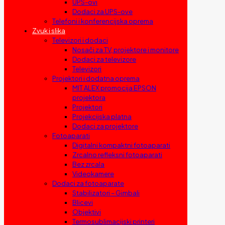
UPS-ovi
Dodaci za UPS-ove
Telefoni i konferencijska oprema
Zvuk i slika
Televizori i dodaci
Nosači za TV, projektore i monitore
Dodaci za televizore
Televizori
Projektori i dodatna oprema
MIT ALEX promocija EPSON
projektora
Projektori
Projekcijska platna
Dodaci za projektore
Fotoaparati
Digitalni kompaktni fotoaparati
Zrcalno refleksni fotoaparati
Bez zrcala
Videokamere
Dodaci za fotoaparate
Stabilizatori – Gimbali
Blicevi
Objektivi
Termosublimacijski printeri