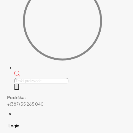
Products
search
Podrška:
+(387) 35 265 040
✕
Login