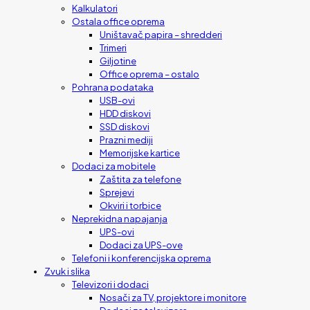
Kalkulatori
Ostala office oprema
Uništavač papira – shredderi
Trimeri
Giljotine
Office oprema – ostalo
Pohrana podataka
USB-ovi
HDD diskovi
SSD diskovi
Prazni mediji
Memorijske kartice
Dodaci za mobitele
Zaštita za telefone
Sprejevi
Okviri i torbice
Neprekidna napajanja
UPS-ovi
Dodaci za UPS-ove
Telefoni i konferencijska oprema
Zvuk i slika
Televizori i dodaci
Nosači za TV, projektore i monitore