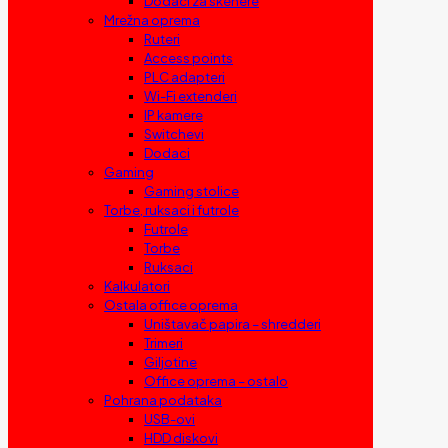
Dodaci za skenere
Mrežna oprema
Ruteri
Access points
PLC adapteri
Wi-Fi extenderi
IP kamere
Switchevi
Dodaci
Gaming
Gaming stolice
Torbe, ruksaci i futrole
Futrole
Torbe
Ruksaci
Kalkulatori
Ostala office oprema
Uništavač papira – shredderi
Trimeri
Giljotine
Office oprema – ostalo
Pohrana podataka
USB-ovi
HDD diskovi