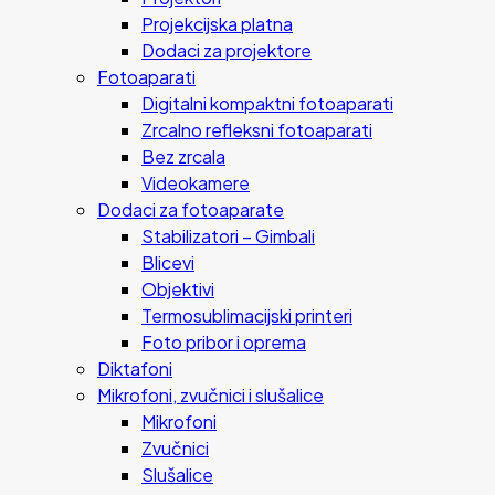
Projekcijska platna
Dodaci za projektore
Fotoaparati
Digitalni kompaktni fotoaparati
Zrcalno refleksni fotoaparati
Bez zrcala
Videokamere
Dodaci za fotoaparate
Stabilizatori – Gimbali
Blicevi
Objektivi
Termosublimacijski printeri
Foto pribor i oprema
Diktafoni
Mikrofoni, zvučnici i slušalice
Mikrofoni
Zvučnici
Slušalice