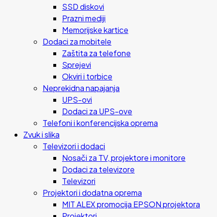
SSD diskovi
Prazni mediji
Memorijske kartice
Dodaci za mobitele
Zaštita za telefone
Sprejevi
Okviri i torbice
Neprekidna napajanja
UPS-ovi
Dodaci za UPS-ove
Telefoni i konferencijska oprema
Zvuk i slika
Televizori i dodaci
Nosači za TV, projektore i monitore
Dodaci za televizore
Televizori
Projektori i dodatna oprema
MIT ALEX promocija EPSON projektora
Projektori