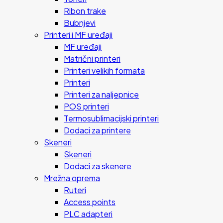
Ribon trake
Bubnjevi
Printeri i MF uređaji
MF uređaji
Matrični printeri
Printeri velikih formata
Printeri
Printeri za naljepnice
POS printeri
Termosublimacijski printeri
Dodaci za printere
Skeneri
Skeneri
Dodaci za skenere
Mrežna oprema
Ruteri
Access points
PLC adapteri