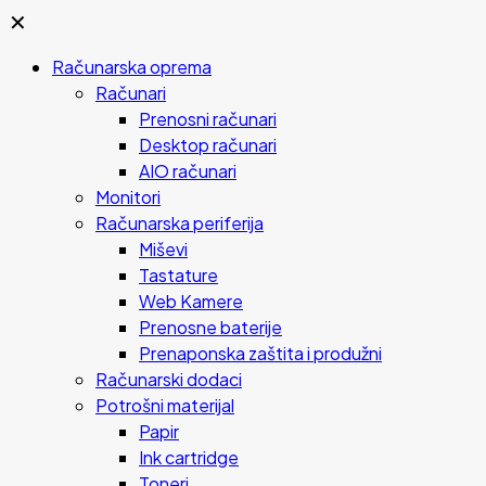
✕
Računarska oprema
Računari
Prenosni računari
Desktop računari
AIO računari
Monitori
Računarska periferija
Miševi
Tastature
Web Kamere
Prenosne baterije
Prenaponska zaštita i produžni
Računarski dodaci
Potrošni materijal
Papir
Ink cartridge
Toneri