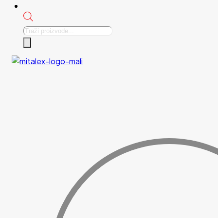
Products
search