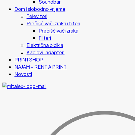
Soundbar
Dom i slobodno vrijeme
Televizori
Prečišćivači zraka i filteri
Prečišćivači zraka
Filteri
Električna bicikla
Kablovi i adapteri
PRINTSHOP
NAJAM – RENT A PRINT
Novosti