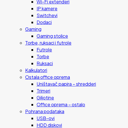
Wi-Fi extenderi
IP kamere
Switchevi
Dodaci
Gaming
Gaming stolice
Torbe, ruksaci i futrole
Futrole
Torbe
Ruksaci
Kalkulatori
Ostala office oprema
Uništavač papira – shredderi
Trimeri
Giljotine
Office oprema – ostalo
Pohrana podataka
USB-ovi
HDD diskovi