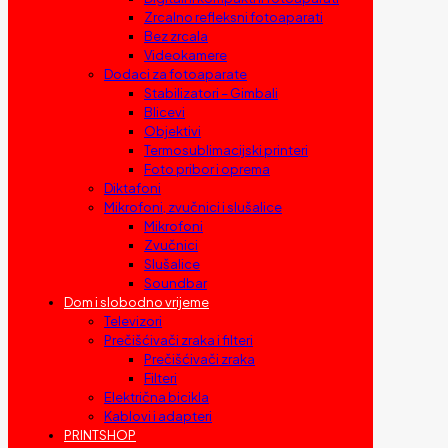
Zrcalno refleksni fotoaparati
Bez zrcala
Videokamere
Dodaci za fotoaparate
Stabilizatori – Gimbali
Blicevi
Objektivi
Termosublimacijski printeri
Foto pribor i oprema
Diktafoni
Mikrofoni, zvučnici i slušalice
Mikrofoni
Zvučnici
Slušalice
Soundbar
Dom i slobodno vrijeme
Televizori
Prečišćivači zraka i filteri
Prečišćivači zraka
Filteri
Električna bicikla
Kablovi i adapteri
PRINTSHOP