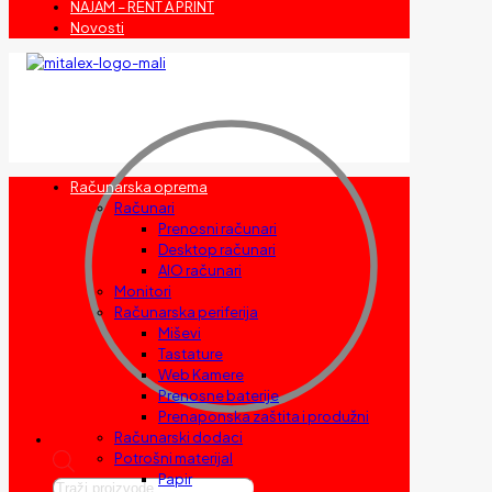
NAJAM – RENT A PRINT
Novosti
Računarska oprema
Računari
Prenosni računari
Desktop računari
AIO računari
Monitori
Računarska periferija
Miševi
Tastature
Web Kamere
Prenosne baterije
Prenaponska zaštita i produžni
Računarski dodaci
Potrošni materijal
Papir
Products