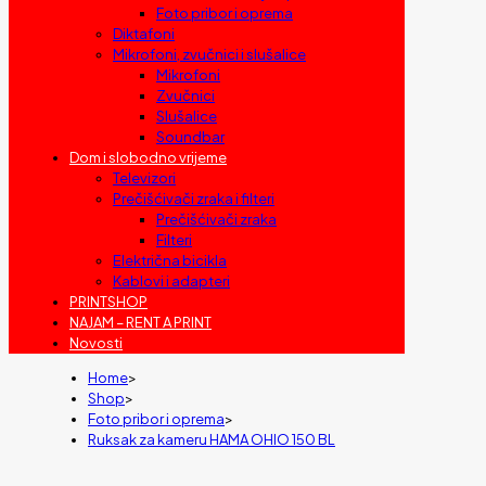
Foto pribor i oprema
Diktafoni
Mikrofoni, zvučnici i slušalice
Mikrofoni
Zvučnici
Slušalice
Soundbar
Dom i slobodno vrijeme
Televizori
Prečišćivači zraka i filteri
Prečišćivači zraka
Filteri
Električna bicikla
Kablovi i adapteri
PRINTSHOP
NAJAM – RENT A PRINT
Novosti
Home
>
Shop
>
Foto pribor i oprema
>
Ruksak za kameru HAMA OHIO 150 BL