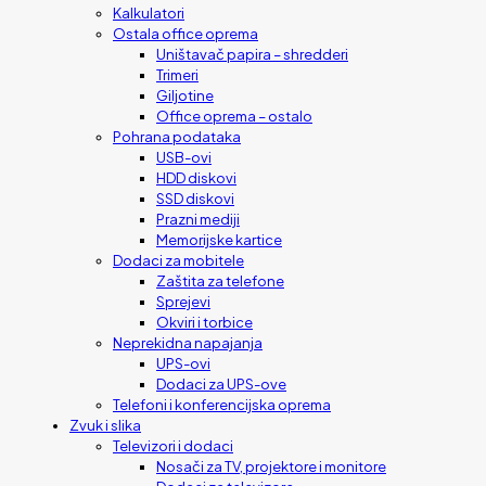
Kalkulatori
Ostala office oprema
Uništavač papira – shredderi
Trimeri
Giljotine
Office oprema – ostalo
Pohrana podataka
USB-ovi
HDD diskovi
SSD diskovi
Prazni mediji
Memorijske kartice
Dodaci za mobitele
Zaštita za telefone
Sprejevi
Okviri i torbice
Neprekidna napajanja
UPS-ovi
Dodaci za UPS-ove
Telefoni i konferencijska oprema
Zvuk i slika
Televizori i dodaci
Nosači za TV, projektore i monitore