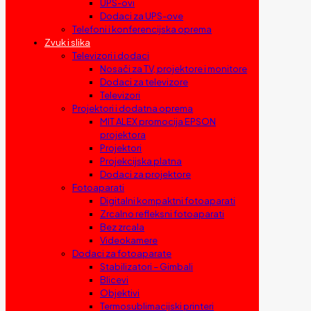
UPS-ovi
Dodaci za UPS-ove
Telefoni i konferencijska oprema
Zvuk i slika
Televizori i dodaci
Nosači za TV, projektore i monitore
Dodaci za televizore
Televizori
Projektori i dodatna oprema
MIT ALEX promocija EPSON
projektora
Projektori
Projekcijska platna
Dodaci za projektore
Fotoaparati
Digitalni kompaktni fotoaparati
Zrcalno refleksni fotoaparati
Bez zrcala
Videokamere
Dodaci za fotoaparate
Stabilizatori – Gimbali
Blicevi
Objektivi
Termosublimacijski printeri