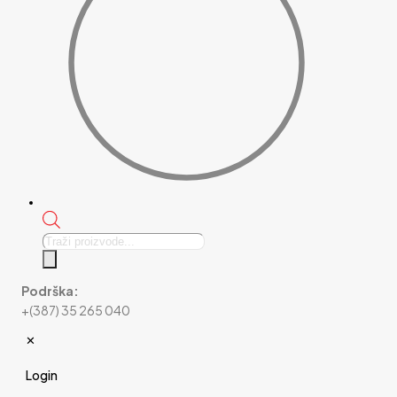
Products
search
Podrška:
+(387) 35 265 040
✕
Login