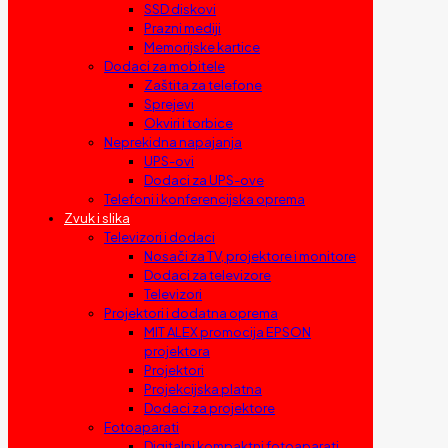
SSD diskovi
Prazni mediji
Memorijske kartice
Dodaci za mobitele
Zaštita za telefone
Sprejevi
Okviri i torbice
Neprekidna napajanja
UPS-ovi
Dodaci za UPS-ove
Telefoni i konferencijska oprema
Zvuk i slika
Televizori i dodaci
Nosači za TV, projektore i monitore
Dodaci za televizore
Televizori
Projektori i dodatna oprema
MIT ALEX promocija EPSON
projektora
Projektori
Projekcijska platna
Dodaci za projektore
Fotoaparati
Digitalni kompaktni fotoaparati