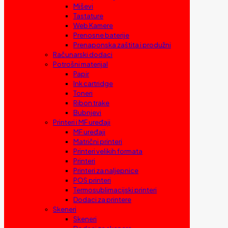
Miševi
Tastature
Web Kamere
Prenosne baterije
Prenaponska zaštita i produžni
Računarski dodaci
Potrošni materijal
Papir
Ink cartridge
Toneri
Ribon trake
Bubnjevi
Printeri i MF uređaji
MF uređaji
Matrični printeri
Printeri velikih formata
Printeri
Printeri za naljepnice
POS printeri
Termosublimacijski printeri
Dodaci za printere
Skeneri
Skeneri