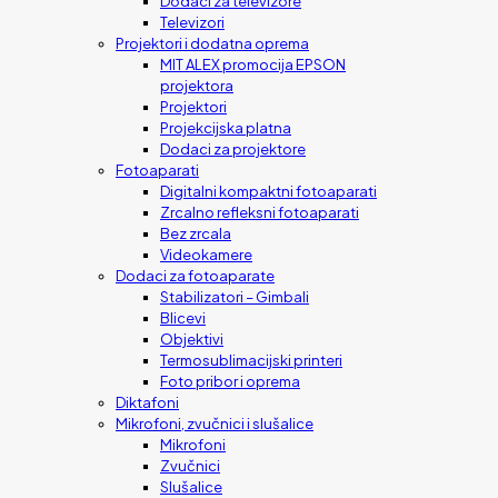
Dodaci za televizore
Televizori
Projektori i dodatna oprema
MIT ALEX promocija EPSON
projektora
Projektori
Projekcijska platna
Dodaci za projektore
Fotoaparati
Digitalni kompaktni fotoaparati
Zrcalno refleksni fotoaparati
Bez zrcala
Videokamere
Dodaci za fotoaparate
Stabilizatori – Gimbali
Blicevi
Objektivi
Termosublimacijski printeri
Foto pribor i oprema
Diktafoni
Mikrofoni, zvučnici i slušalice
Mikrofoni
Zvučnici
Slušalice