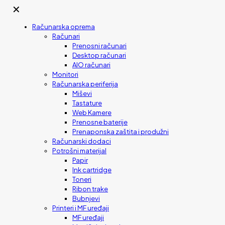
✕
Računarska oprema
Računari
Prenosni računari
Desktop računari
AIO računari
Monitori
Računarska periferija
Miševi
Tastature
Web Kamere
Prenosne baterije
Prenaponska zaštita i produžni
Računarski dodaci
Potrošni materijal
Papir
Ink cartridge
Toneri
Ribon trake
Bubnjevi
Printeri i MF uređaji
MF uređaji