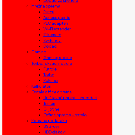
Dodaci za skenere
Mrežna oprema
Ruteri
Access points
PLC adapteri
Wi-Fi extenderi
IP kamere
Switchevi
Dodaci
Gaming
Gaming stolice
Torbe, ruksaci i futrole
Futrole
Torbe
Ruksaci
Kalkulatori
Ostala office oprema
Uništavač papira – shredderi
Trimeri
Giljotine
Office oprema – ostalo
Pohrana podataka
USB-ovi
HDD diskovi