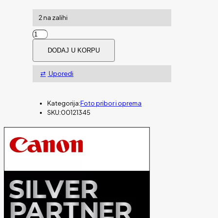
2 na zalihi
Ruksak
za
DODAJ U KORPU
kameru
HAMA
OHIO
Uporedi
150
BL
količina
Kategorija:
Foto pribor i oprema
SKU:
00121345