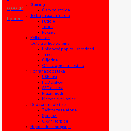
Gaming
0,00 KM
Gaming stolice
Torbe, ruksaci i futrole
Uporedi
Futrole
Torbe
Ruksaci
Kalkulatori
Ostala office oprema
Uništavač papira – shredderi
Trimeri
Giljotine
Office oprema – ostalo
Pohrana podataka
USB-ovi
HDD diskovi
SSD diskovi
Prazni mediji
Memorijske kartice
Dodaci za mobitele
Zaštita za telefone
Sprejevi
Okviri i torbice
Neprekidna napajanja