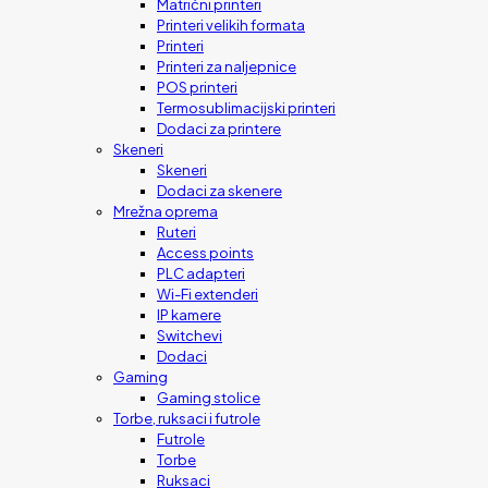
Matrični printeri
Printeri velikih formata
Printeri
Printeri za naljepnice
POS printeri
Termosublimacijski printeri
Dodaci za printere
Skeneri
Skeneri
Dodaci za skenere
Mrežna oprema
Ruteri
Access points
PLC adapteri
Wi-Fi extenderi
IP kamere
Switchevi
Dodaci
Gaming
Gaming stolice
Torbe, ruksaci i futrole
Futrole
Torbe
Ruksaci