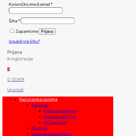
Korisničko ime ili email
*
Šifra
*
Zapamti me
Prijava
Izgubili ste šifru?
Prijava
ili registracija
0
0,00 KM
Uporedi
Računarska oprema
Računari
Prenosni računari
Desktop računari
AIO računari
Monitori
Računarska periferija