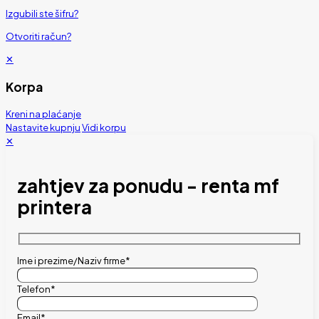
Izgubili ste šifru?
Otvoriti račun?
✕
Korpa
Kreni na plaćanje
Nastavite kupnju
Vidi korpu
✕
zahtjev za ponudu - renta mf
printera
Ime i prezime/Naziv firme*
Telefon*
Email*