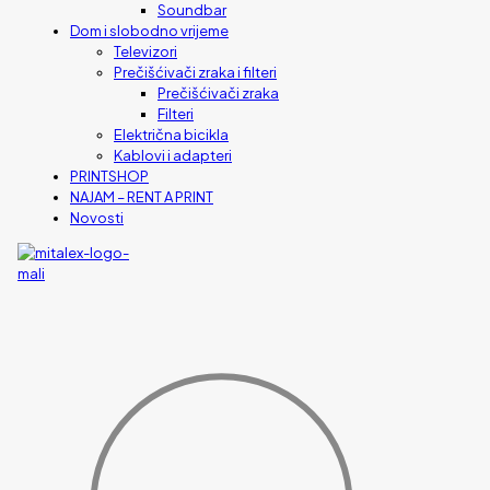
Soundbar
Dom i slobodno vrijeme
Televizori
Prečišćivači zraka i filteri
Prečišćivači zraka
Filteri
Električna bicikla
Kablovi i adapteri
PRINTSHOP
NAJAM – RENT A PRINT
Novosti