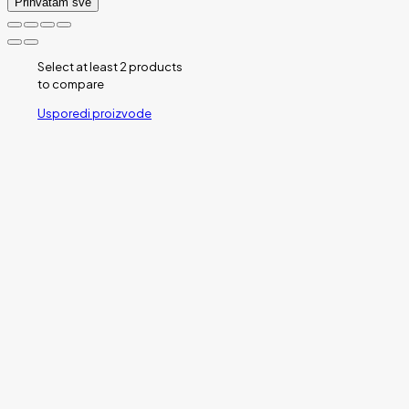
Prihvatam sve
Select at least 2 products
to compare
Usporedi proizvode