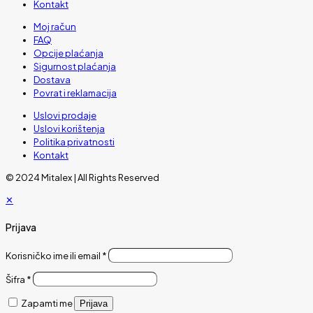
Kontakt
Moj račun
FAQ
Opcije plaćanja
Sigurnost plaćanja
Dostava
Povrat i reklamacija
Uslovi prodaje
Uslovi korištenja
Politika privatnosti
Kontakt
© 2024 Mitalex | All Rights Reserved
✕
Prijava
Korisničko ime ili email
*
Šifra
*
Zapamti me
Prijava