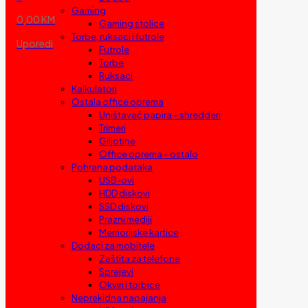
Gaming
0,00 KM
Gaming stolice
Torbe, ruksaci i futrole
Uporedi
Futrole
Torbe
Ruksaci
Kalkulatori
Ostala office oprema
Uništavač papira – shredderi
Trimeri
Giljotine
Office oprema – ostalo
Pohrana podataka
USB-ovi
HDD diskovi
SSD diskovi
Prazni mediji
Memorijske kartice
Dodaci za mobitele
Zaštita za telefone
Sprejevi
Okviri i torbice
Neprekidna napajanja