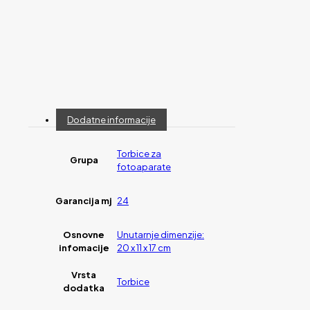
Dodatne informacije
Torbice za
Grupa
fotoaparate
Garancija mj
24
Osnovne
Unutarnje dimenzije:
infomacije
20 x 11 x 17 cm
Vrsta
Torbice
dodatka