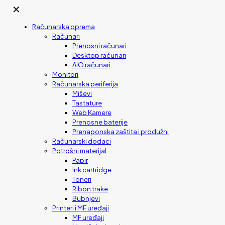
✕
Računarska oprema
Računari
Prenosni računari
Desktop računari
AIO računari
Monitori
Računarska periferija
Miševi
Tastature
Web Kamere
Prenosne baterije
Prenaponska zaštita i produžni
Računarski dodaci
Potrošni materijal
Papir
Ink cartridge
Toneri
Ribon trake
Bubnjevi
Printeri i MF uređaji
MF uređaji