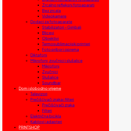
Zrcalno refleksni fotoaparati
Bez zrcala
Videokamere
Dodaci za fotoaparate
Stabilizatori – Gimbali
Blicevi
Objektivi
Termosublimacijski printeri
Foto pribor i oprema
Diktafoni
Mikrofoni, zvučnici i slušalice
Mikrofoni
Zvučnici
Slušalice
Soundbar
Dom i slobodno vrijeme
Televizori
Prečišćivači zraka i filteri
Prečišćivači zraka
Filteri
Električna bicikla
Kablovi i adapteri
PRINTSHOP