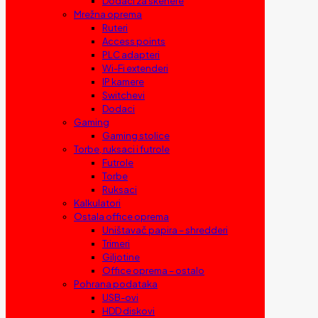
Dodaci za skenere
Mrežna oprema
Ruteri
Access points
PLC adapteri
Wi-Fi extenderi
IP kamere
Switchevi
Dodaci
Gaming
Gaming stolice
Torbe, ruksaci i futrole
Futrole
Torbe
Ruksaci
Kalkulatori
Ostala office oprema
Uništavač papira – shredderi
Trimeri
Giljotine
Office oprema – ostalo
Pohrana podataka
USB-ovi
HDD diskovi