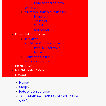
Foto pribor i oprema
Diktafoni
Mikrofoni, zvučnici i slušalice
Mikrofoni
Zvučnici
Slušalice
Soundbar
Dom i slobodno vrijeme
Televizori
Prečišćivači zraka i filteri
Prečišćivači zraka
Filteri
Električna bicikla
Kablovi i adapteri
PRINTSHOP
NAJAM – RENT A PRINT
Novosti
Home
>
Shop
>
Foto pribor i oprema
>
TORBA HAMA ALBANY HC ZA KAMERU, 130,
CRNA