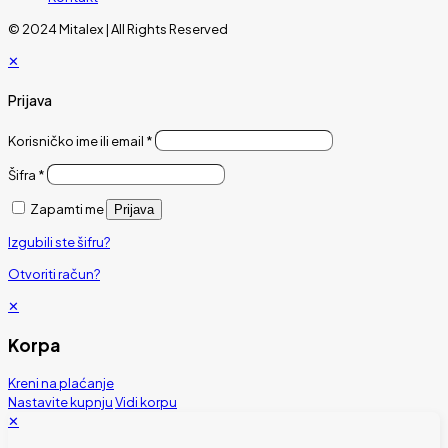
© 2024 Mitalex | All Rights Reserved
✕
Prijava
Korisničko ime ili email
*
Šifra
*
Zapamti me
Prijava
Izgubili ste šifru?
Otvoriti račun?
✕
Korpa
Kreni na plaćanje
Nastavite kupnju
Vidi korpu
✕