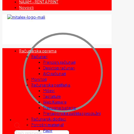
NAJAM – RENT A PRINT
Novosti
Računarska oprema
Računari
Prenosni računari
Desktop računari
AIO računari
Monitori
Računarska periferija
Miševi
Tastature
Web Kamere
Prenosne baterije
Prenaponska zaštita i produžni
Računarski dodaci
Potrošni materijal
Papir
Products