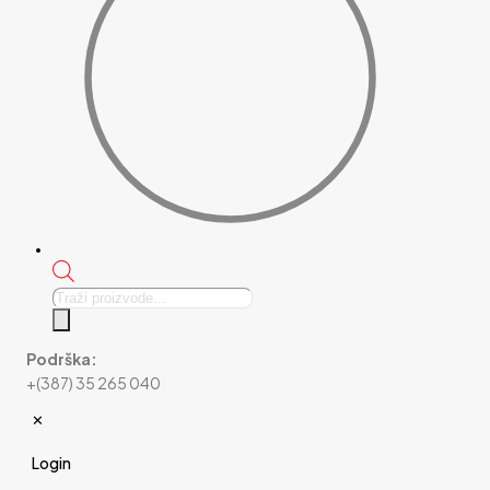
Products
search
Podrška:
+(387) 35 265 040
✕
Login