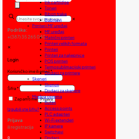
Ink cartridge
search
Toneri
Ribon trake
✕
Bubnjevi
Printeri i MF uređaji
Podrška:
MF uređaji
+(387) 35 265 040
Matrični printeri
Printeri velikih formata
✕
Printeri
Printeri za naljepnice
Login
POS printeri
Termosublimacijski printeri
Korisničko ime ili email
*
Dodaci za printere
Skeneri
Skeneri
Šifra
*
Dodaci za skenere
Mrežna oprema
Zapamti me
Prijava
Ruteri
Access points
Izgubili ste šifru?
PLC adapteri
Prijava
Wi-Fi extenderi
IP kamere
ili registracija
Switchevi
Dodaci
0