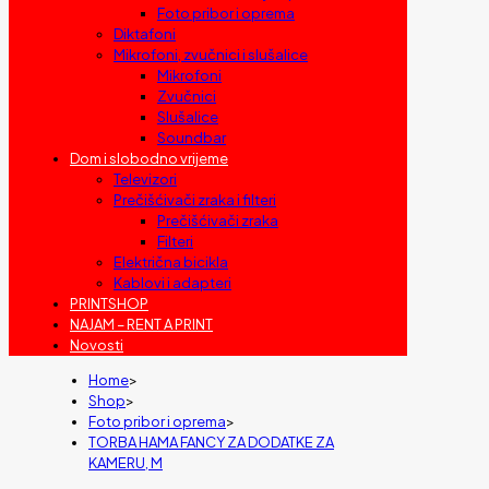
Foto pribor i oprema
Diktafoni
Mikrofoni, zvučnici i slušalice
Mikrofoni
Zvučnici
Slušalice
Soundbar
Dom i slobodno vrijeme
Televizori
Prečišćivači zraka i filteri
Prečišćivači zraka
Filteri
Električna bicikla
Kablovi i adapteri
PRINTSHOP
NAJAM – RENT A PRINT
Novosti
Home
>
Shop
>
Foto pribor i oprema
>
TORBA HAMA FANCY ZA DODATKE ZA
KAMERU, M