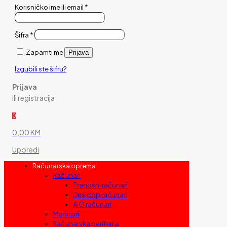
Korisničko ime ili email
*
Šifra
*
Zapamti me
Prijava
Izgubili ste šifru?
Prijava
ili registracija
0
0,00 KM
Uporedi
Računarska oprema
Računari
Prenosni računari
Desktop računari
AIO računari
Monitori
Računarska periferija