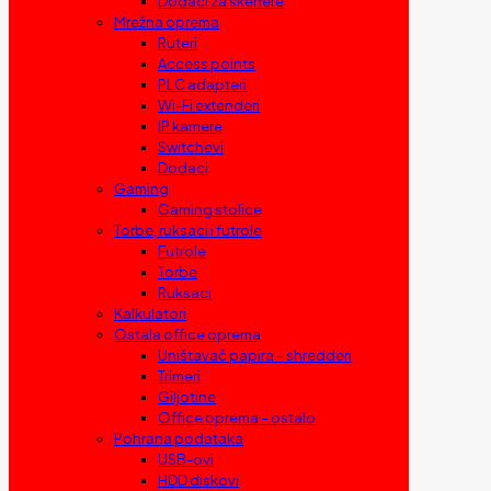
Dodaci za skenere
Mrežna oprema
Ruteri
Access points
PLC adapteri
Wi-Fi extenderi
IP kamere
Switchevi
Dodaci
Gaming
Gaming stolice
Torbe, ruksaci i futrole
Futrole
Torbe
Ruksaci
Kalkulatori
Ostala office oprema
Uništavač papira – shredderi
Trimeri
Giljotine
Office oprema – ostalo
Pohrana podataka
USB-ovi
HDD diskovi