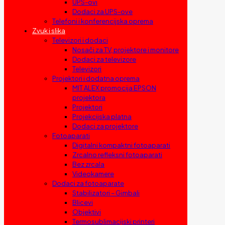
UPS-ovi
Dodaci za UPS-ove
Telefoni i konferencijska oprema
Zvuk i slika
Televizori i dodaci
Nosači za TV, projektore i monitore
Dodaci za televizore
Televizori
Projektori i dodatna oprema
MIT ALEX promocija EPSON
projektora
Projektori
Projekcijska platna
Dodaci za projektore
Fotoaparati
Digitalni kompaktni fotoaparati
Zrcalno refleksni fotoaparati
Bez zrcala
Videokamere
Dodaci za fotoaparate
Stabilizatori – Gimbali
Blicevi
Objektivi
Termosublimacijski printeri