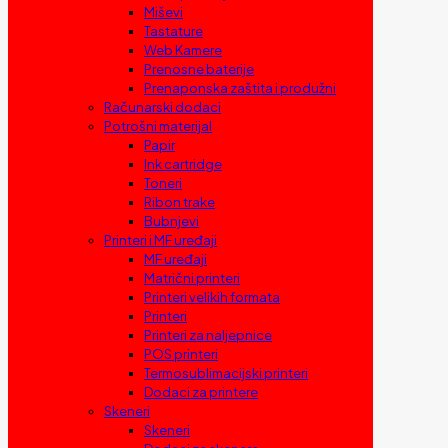
Miševi
Tastature
Web Kamere
Prenosne baterije
Prenaponska zaštita i produžni
Računarski dodaci
Potrošni materijal
Papir
Ink cartridge
Toneri
Ribon trake
Bubnjevi
Printeri i MF uređaji
MF uređaji
Matrični printeri
Printeri velikih formata
Printeri
Printeri za naljepnice
POS printeri
Termosublimacijski printeri
Dodaci za printere
Skeneri
Skeneri