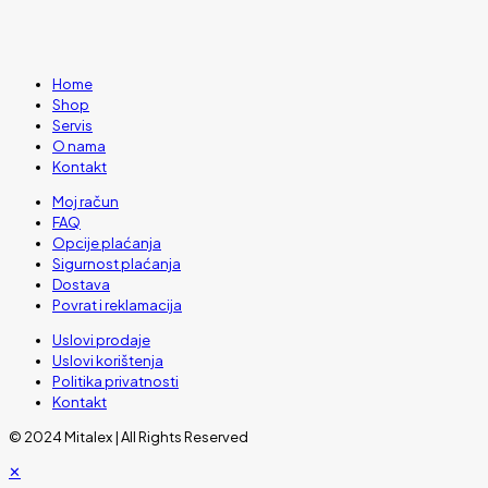
Home
Shop
Servis
O nama
Kontakt
Moj račun
FAQ
Opcije plaćanja
Sigurnost plaćanja
Dostava
Povrat i reklamacija
Uslovi prodaje
Uslovi korištenja
Politika privatnosti
Kontakt
© 2024 Mitalex | All Rights Reserved
✕