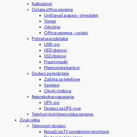
Kalkulatori
Ostala office oprema
Uništavač papira – shredderi
Trimeri
Giljotine
Office oprema – ostalo
Pohrana podataka
USB-ovi
HDD diskovi
SSD diskovi
Prazni mediji
Memorijske kartice
Dodaci za mobitele
Zaštita za telefone
Sprejevi
Okviri i torbice
Neprekidna napajanja
UPS-ovi
Dodaci za UPS-ove
Telefoni i konferencijska oprema
Zvuk i slika
Televizori i dodaci
Nosači za TV, projektore i monitore