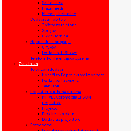
SSD diskovi
Prazni mediji
Memorijske kartice
Dodaci za mobitele
Zaštita za telefone
Sprejevi
Okviri i torbice
Neprekidna napajanja
UPS-ovi
Dodaci za UPS-ove
Telefoni i konferencijska oprema
Zvuk i slika
Televizori i dodaci
Nosači za TV, projektore i monitore
Dodaci za televizore
Televizori
Projektori i dodatna oprema
MIT ALEX promocija EPSON
projektora
Projektori
Projekcijska platna
Dodaci za projektore
Fotoaparati
Digitalni kompaktni fotoaparati