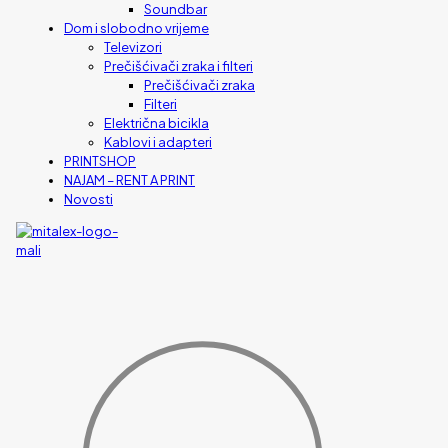
Soundbar
Dom i slobodno vrijeme
Televizori
Prečišćivači zraka i filteri
Prečišćivači zraka
Filteri
Električna bicikla
Kablovi i adapteri
PRINTSHOP
NAJAM – RENT A PRINT
Novosti