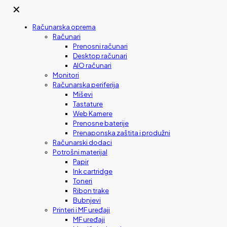
✕
Računarska oprema
Računari
Prenosni računari
Desktop računari
AIO računari
Monitori
Računarska periferija
Miševi
Tastature
Web Kamere
Prenosne baterije
Prenaponska zaštita i produžni
Računarski dodaci
Potrošni materijal
Papir
Ink cartridge
Toneri
Ribon trake
Bubnjevi
Printeri i MF uređaji
MF uređaji