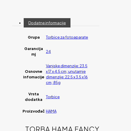
Dodatne informacije
Grupa
Torbice za fotoaparate
Garancija
24
mj
Vanjske dimenzije: 23.5
Osnovne
x 17 x 4.5 cm; unutarnje
infomacije
dimenzije: 22.5 x 3.5 x 16
cm; 85g
Vrsta
Torbice
dodatka
Proizvođač
HAMA
TORBA HAMA FANCY