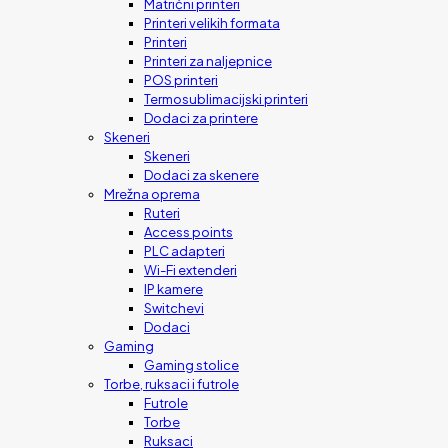
Matrični printeri
Printeri velikih formata
Printeri
Printeri za naljepnice
POS printeri
Termosublimacijski printeri
Dodaci za printere
Skeneri
Skeneri
Dodaci za skenere
Mrežna oprema
Ruteri
Access points
PLC adapteri
Wi-Fi extenderi
IP kamere
Switchevi
Dodaci
Gaming
Gaming stolice
Torbe, ruksaci i futrole
Futrole
Torbe
Ruksaci