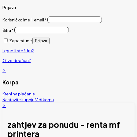
Prijava
Korisničko ime ili email
*
Šifra
*
Zapamti me
Prijava
Izgubili ste šifru?
Otvoriti račun?
✕
Korpa
Kreni na plaćanje
Nastavite kupnju
Vidi korpu
✕
zahtjev za ponudu - renta mf
printera