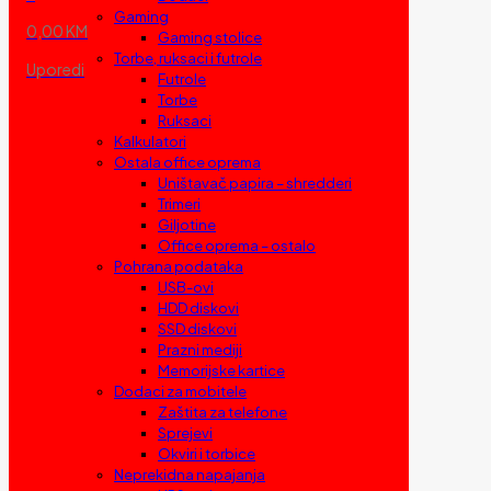
Gaming
0,00 KM
Gaming stolice
Torbe, ruksaci i futrole
Uporedi
Futrole
Torbe
Ruksaci
Kalkulatori
Ostala office oprema
Uništavač papira – shredderi
Trimeri
Giljotine
Office oprema – ostalo
Pohrana podataka
USB-ovi
HDD diskovi
SSD diskovi
Prazni mediji
Memorijske kartice
Dodaci za mobitele
Zaštita za telefone
Sprejevi
Okviri i torbice
Neprekidna napajanja