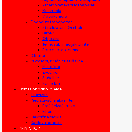
Zrcalno refleksni fotoaparati
Bez zrcala
Videokamere
Dodaci za fotoaparate
Stabilizatori – Gimbali
Blicevi
Objektivi
Termosublimacijski printeri
Foto pribor i oprema
Diktafoni
Mikrofoni, zvučnici i slušalice
Mikrofoni
Zvučnici
Slušalice
Soundbar
Dom i slobodno vrijeme
Televizori
Prečišćivači zraka i filteri
Prečišćivači zraka
Filteri
Električna bicikla
Kablovi i adapteri
PRINTSHOP