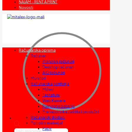
NAJAM – RENT A PRINT
Novosti
Računarska oprema
Računari
Prenosni računari
Desktop računari
AIO računari
Monitori
Računarska periferija
Miševi
Tastature
Web Kamere
Prenosne baterije
Prenaponska zaštita i produžni
Računarski dodaci
Potrošni materijal
Papir
Products