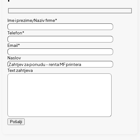
Ime i prezime/Naziv firme*
Telefon*
Email*
Naslov
Text zahtjeva