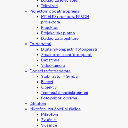
Dodaci za televizore
Televizori
Projektori i dodatna oprema
MIT ALEX promocija EPSON
projektora
Projektori
Projekcijska platna
Dodaci za projektore
Fotoaparati
Digitalni kompaktni fotoaparati
Zrcalno refleksni fotoaparati
Bez zrcala
Videokamere
Dodaci za fotoaparate
Stabilizatori – Gimbali
Blicevi
Objektivi
Termosublimacijski printeri
Foto pribor i oprema
Diktafoni
Mikrofoni, zvučnici i slušalice
Mikrofoni
Zvučnici
Slušalice