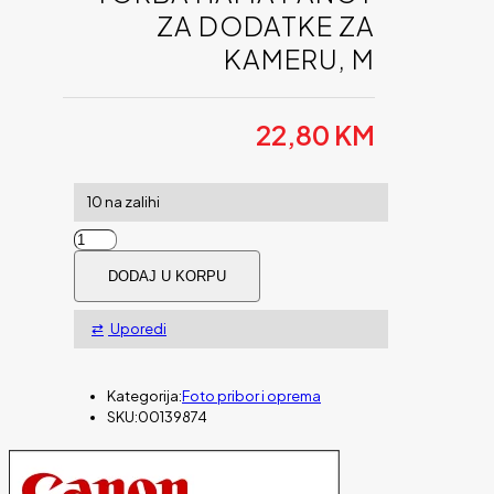
ZA DODATKE ZA
KAMERU, M
22,80
KM
10 na zalihi
TORBA
HAMA
DODAJ U KORPU
FANCY
ZA
DODATKE
Uporedi
ZA
KAMERU,
M
Kategorija:
Foto pribor i oprema
količina
SKU:
00139874