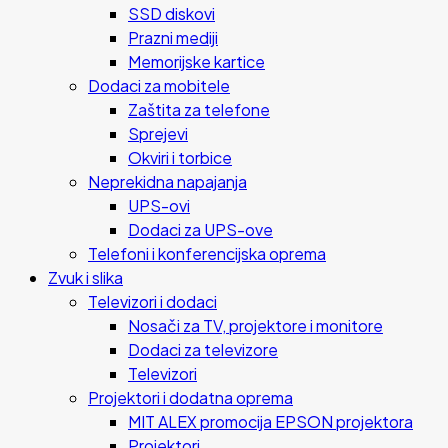
SSD diskovi
Prazni mediji
Memorijske kartice
Dodaci za mobitele
Zaštita za telefone
Sprejevi
Okviri i torbice
Neprekidna napajanja
UPS-ovi
Dodaci za UPS-ove
Telefoni i konferencijska oprema
Zvuk i slika
Televizori i dodaci
Nosači za TV, projektore i monitore
Dodaci za televizore
Televizori
Projektori i dodatna oprema
MIT ALEX promocija EPSON projektora
Projektori