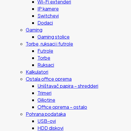
Wi-Fi extenderi
IP kamere
Switchevi
Dodaci
Gaming
Gaming stolice
Torbe, ruksaci i futrole
Futrole
Torbe
Ruksaci
Kalkulatori
Ostala office oprema
Uništavač papira – shredderi
Trimeri
Giljotine
Office oprema – ostalo
Pohrana podataka
USB-ovi
HDD diskovi