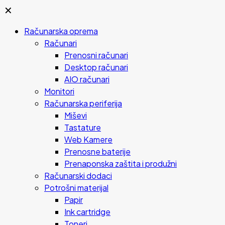
✕
Računarska oprema
Računari
Prenosni računari
Desktop računari
AIO računari
Monitori
Računarska periferija
Miševi
Tastature
Web Kamere
Prenosne baterije
Prenaponska zaštita i produžni
Računarski dodaci
Potrošni materijal
Papir
Ink cartridge
Toneri