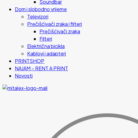
Soundbar
Dom i slobodno vrijeme
Televizori
Prečišćivači zraka i filteri
Prečišćivači zraka
Filteri
Električna bicikla
Kablovi i adapteri
PRINTSHOP
NAJAM – RENT A PRINT
Novosti