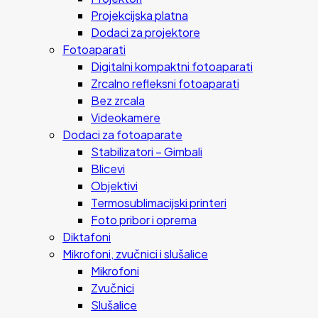
Projekcijska platna
Dodaci za projektore
Fotoaparati
Digitalni kompaktni fotoaparati
Zrcalno refleksni fotoaparati
Bez zrcala
Videokamere
Dodaci za fotoaparate
Stabilizatori – Gimbali
Blicevi
Objektivi
Termosublimacijski printeri
Foto pribor i oprema
Diktafoni
Mikrofoni, zvučnici i slušalice
Mikrofoni
Zvučnici
Slušalice