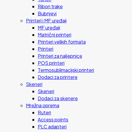
Ribon trake
Bubnjevi
Printeri i MF uređaji
MF uređaji
Matrični printeri
Printeri velikih formata
Printeri
Printeri za naljepnice
POS printeri
Termosublimacijski printeri
Dodaci za printere
Skeneri
Skeneri
Dodaci za skenere
Mrežna oprema
Ruteri
Access points
PLC adapteri