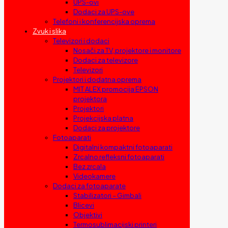
UPS-ovi
Dodaci za UPS-ove
Telefoni i konferencijska oprema
Zvuk i slika
Televizori i dodaci
Nosači za TV, projektore i monitore
Dodaci za televizore
Televizori
Projektori i dodatna oprema
MIT ALEX promocija EPSON
projektora
Projektori
Projekcijska platna
Dodaci za projektore
Fotoaparati
Digitalni kompaktni fotoaparati
Zrcalno refleksni fotoaparati
Bez zrcala
Videokamere
Dodaci za fotoaparate
Stabilizatori – Gimbali
Blicevi
Objektivi
Termosublimacijski printeri