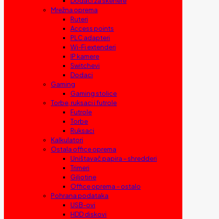
Dodaci za skenere
Mrežna oprema
Ruteri
Access points
PLC adapteri
Wi-Fi extenderi
IP kamere
Switchevi
Dodaci
Gaming
Gaming stolice
Torbe, ruksaci i futrole
Futrole
Torbe
Ruksaci
Kalkulatori
Ostala office oprema
Uništavač papira – shredderi
Trimeri
Giljotine
Office oprema – ostalo
Pohrana podataka
USB-ovi
HDD diskovi