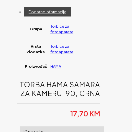
Dodatne informacije
Torbice za
Grupa
fotoaparate
Vrsta
Torbice za
dodatka
fotoaparate
Proizvođač
HAMA
TORBA HAMA SAMARA
ZA KAMERU, 90, CRNA
17,70
KM
10 na zalihi