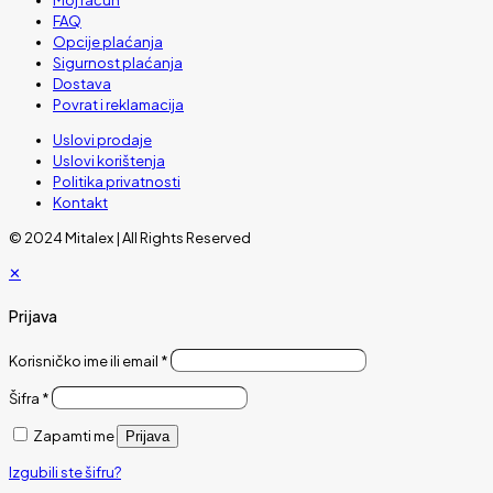
FAQ
Opcije plaćanja
Sigurnost plaćanja
Dostava
Povrat i reklamacija
Uslovi prodaje
Uslovi korištenja
Politika privatnosti
Kontakt
© 2024 Mitalex | All Rights Reserved
✕
Prijava
Korisničko ime ili email
*
Šifra
*
Zapamti me
Prijava
Izgubili ste šifru?