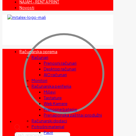
NAJAM – RENT A PRINT
Novosti
Računarska oprema
Računari
Prenosni računari
Desktop računari
AIO računari
Monitori
Računarska periferija
Miševi
Tastature
Web Kamere
Prenosne baterije
Prenaponska zaštita i produžni
Računarski dodaci
Potrošni materijal
Papir
Products