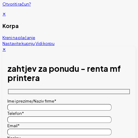
Otvoriti račun?
✕
Korpa
Kreni na plaćanje
Nastavite kupnju
Vidi korpu
✕
zahtjev za ponudu - renta mf
printera
Ime i prezime/Naziv firme*
Telefon*
Email*
Naslov