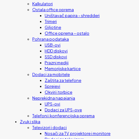
Kalkulatori
Ostala office oprema
Uništavač papira – shredderi
Trimeri
Giljotine
Office oprema – ostalo
Pohrana podataka
USB-ovi
HDD diskovi
SSD diskovi
Prazni mediji
Memorijske kartice
Dodaci za mobitele
Zaštita za telefone
Sprejevi
Okviri i torbice
Neprekidna napajanja
UPS-ovi
Dodaci za UPS-ove
Telefoni i konferencijska oprema
Zvuk i slika
Televizori i dodaci
Nosači za TV, projektore i monitore