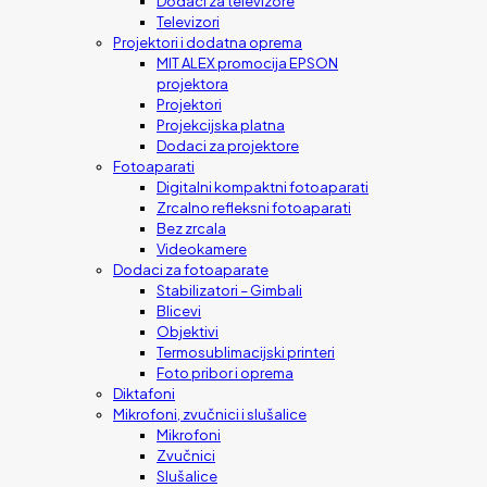
Dodaci za televizore
Televizori
Projektori i dodatna oprema
MIT ALEX promocija EPSON
projektora
Projektori
Projekcijska platna
Dodaci za projektore
Fotoaparati
Digitalni kompaktni fotoaparati
Zrcalno refleksni fotoaparati
Bez zrcala
Videokamere
Dodaci za fotoaparate
Stabilizatori – Gimbali
Blicevi
Objektivi
Termosublimacijski printeri
Foto pribor i oprema
Diktafoni
Mikrofoni, zvučnici i slušalice
Mikrofoni
Zvučnici
Slušalice