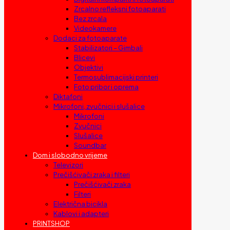
Zrcalno refleksni fotoaparati
Bez zrcala
Videokamere
Dodaci za fotoaparate
Stabilizatori – Gimbali
Blicevi
Objektivi
Termosublimacijski printeri
Foto pribor i oprema
Diktafoni
Mikrofoni, zvučnici i slušalice
Mikrofoni
Zvučnici
Slušalice
Soundbar
Dom i slobodno vrijeme
Televizori
Prečišćivači zraka i filteri
Prečišćivači zraka
Filteri
Električna bicikla
Kablovi i adapteri
PRINTSHOP