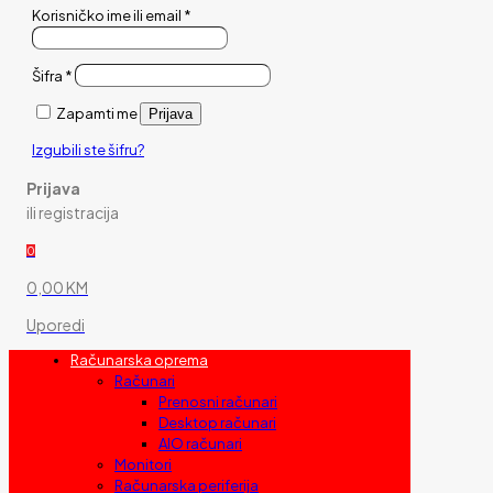
Korisničko ime ili email
*
Šifra
*
Zapamti me
Prijava
Izgubili ste šifru?
Prijava
ili registracija
0
0,00 KM
Uporedi
Računarska oprema
Računari
Prenosni računari
Desktop računari
AIO računari
Monitori
Računarska periferija