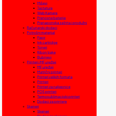
Miševi
Tastature
Web Kamere
Prenosne baterije
Prenaponska zaštita i produžni
Računarski dodaci
Potrošni materijal
Papir
Ink cartridge
Toneri
Ribon trake
Bubnjevi
Printeri i MF uređaji
MF uređaji
Matrični printeri
Printeri velikih formata
Printeri
Printeri za naljepnice
POS printeri
Termosublimacijski printeri
Dodaci za printere
Skeneri
Skeneri