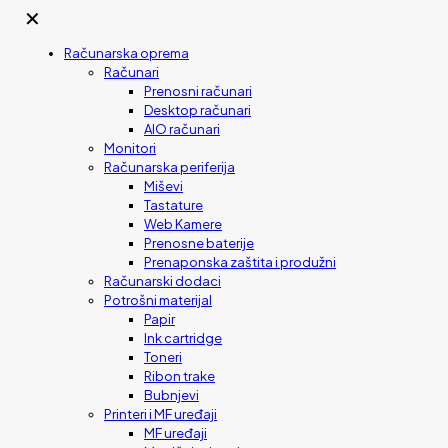
✕
Računarska oprema
Računari
Prenosni računari
Desktop računari
AIO računari
Monitori
Računarska periferija
Miševi
Tastature
Web Kamere
Prenosne baterije
Prenaponska zaštita i produžni
Računarski dodaci
Potrošni materijal
Papir
Ink cartridge
Toneri
Ribon trake
Bubnjevi
Printeri i MF uređaji
MF uređaji