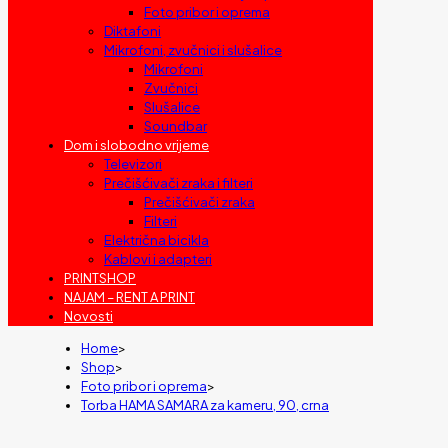
Foto pribor i oprema
Diktafoni
Mikrofoni, zvučnici i slušalice
Mikrofoni
Zvučnici
Slušalice
Soundbar
Dom i slobodno vrijeme
Televizori
Prečišćivači zraka i filteri
Prečišćivači zraka
Filteri
Električna bicikla
Kablovi i adapteri
PRINTSHOP
NAJAM – RENT A PRINT
Novosti
Home
>
Shop
>
Foto pribor i oprema
>
Torba HAMA SAMARA za kameru, 90, crna