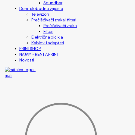
Soundbar
Dom i slobodno vrijeme
Televizori
Prečišćivači zraka i filteri
Prečišćivači zraka
Filteri
Električna bicikla
Kablovi i adapteri
PRINTSHOP
NAJAM – RENT A PRINT
Novosti