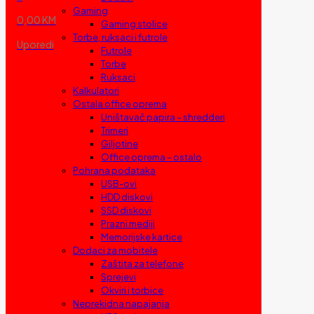
Gaming
0,00 KM
Gaming stolice
Torbe, ruksaci i futrole
Uporedi
Futrole
Torbe
Ruksaci
Kalkulatori
Ostala office oprema
Uništavač papira – shredderi
Trimeri
Giljotine
Office oprema – ostalo
Pohrana podataka
USB-ovi
HDD diskovi
SSD diskovi
Prazni mediji
Memorijske kartice
Dodaci za mobitele
Zaštita za telefone
Sprejevi
Okviri i torbice
Neprekidna napajanja