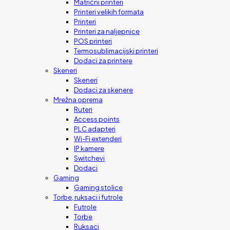
Matrični printeri
Printeri velikih formata
Printeri
Printeri za naljepnice
POS printeri
Termosublimacijski printeri
Dodaci za printere
Skeneri
Skeneri
Dodaci za skenere
Mrežna oprema
Ruteri
Access points
PLC adapteri
Wi-Fi extenderi
IP kamere
Switchevi
Dodaci
Gaming
Gaming stolice
Torbe, ruksaci i futrole
Futrole
Torbe
Ruksaci