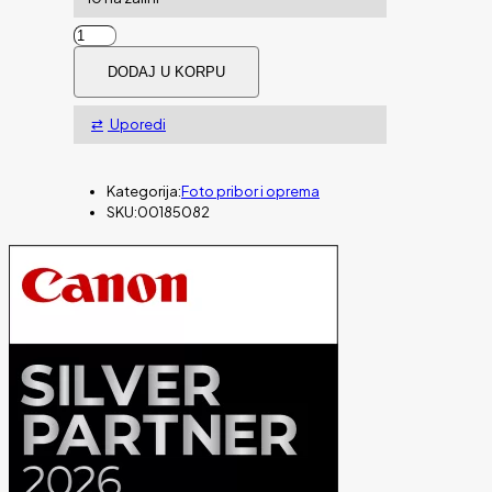
Torba
HAMA
DODAJ U KORPU
SAMARA
za
kameru,
Uporedi
90,
crna
količina
Kategorija:
Foto pribor i oprema
SKU:
00185082