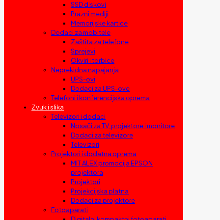
SSD diskovi
Prazni mediji
Memorijske kartice
Dodaci za mobitele
Zaštita za telefone
Sprejevi
Okviri i torbice
Neprekidna napajanja
UPS-ovi
Dodaci za UPS-ove
Telefoni i konferencijska oprema
Zvuk i slika
Televizori i dodaci
Nosači za TV, projektore i monitore
Dodaci za televizore
Televizori
Projektori i dodatna oprema
MIT ALEX promocija EPSON
projektora
Projektori
Projekcijska platna
Dodaci za projektore
Fotoaparati
Digitalni kompaktni fotoaparati