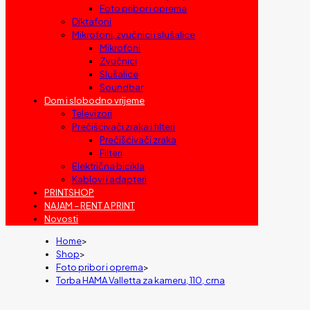
Foto pribor i oprema
Diktafoni
Mikrofoni, zvučnici i slušalice
Mikrofoni
Zvučnici
Slušalice
Soundbar
Dom i slobodno vrijeme
Televizori
Prečišćivači zraka i filteri
Prečišćivači zraka
Filteri
Električna bicikla
Kablovi i adapteri
PRINTSHOP
NAJAM – RENT A PRINT
Novosti
Home
>
Shop
>
Foto pribor i oprema
>
Torba HAMA Valletta za kameru, 110, crna