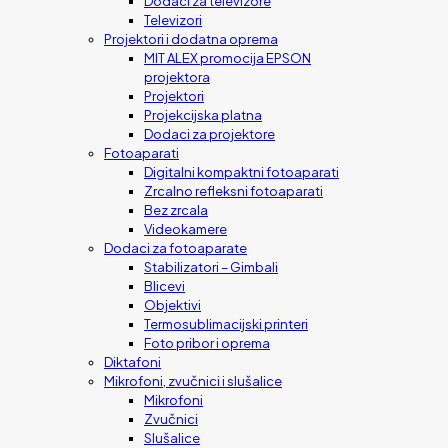
Dodaci za televizore
Televizori
Projektori i dodatna oprema
MIT ALEX promocija EPSON
projektora
Projektori
Projekcijska platna
Dodaci za projektore
Fotoaparati
Digitalni kompaktni fotoaparati
Zrcalno refleksni fotoaparati
Bez zrcala
Videokamere
Dodaci za fotoaparate
Stabilizatori – Gimbali
Blicevi
Objektivi
Termosublimacijski printeri
Foto pribor i oprema
Diktafoni
Mikrofoni, zvučnici i slušalice
Mikrofoni
Zvučnici
Slušalice