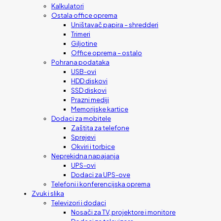
Kalkulatori
Ostala office oprema
Uništavač papira – shredderi
Trimeri
Giljotine
Office oprema – ostalo
Pohrana podataka
USB-ovi
HDD diskovi
SSD diskovi
Prazni mediji
Memorijske kartice
Dodaci za mobitele
Zaštita za telefone
Sprejevi
Okviri i torbice
Neprekidna napajanja
UPS-ovi
Dodaci za UPS-ove
Telefoni i konferencijska oprema
Zvuk i slika
Televizori i dodaci
Nosači za TV, projektore i monitore