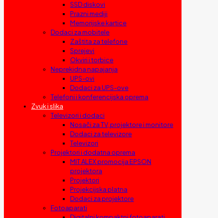
SSD diskovi
Prazni mediji
Memorijske kartice
Dodaci za mobitele
Zaštita za telefone
Sprejevi
Okviri i torbice
Neprekidna napajanja
UPS-ovi
Dodaci za UPS-ove
Telefoni i konferencijska oprema
Zvuk i slika
Televizori i dodaci
Nosači za TV, projektore i monitore
Dodaci za televizore
Televizori
Projektori i dodatna oprema
MIT ALEX promocija EPSON
projektora
Projektori
Projekcijska platna
Dodaci za projektore
Fotoaparati
Digitalni kompaktni fotoaparati