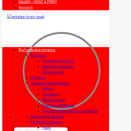
NAJAM – RENT A PRINT
Novosti
Računarska oprema
Računari
Prenosni računari
Desktop računari
AIO računari
Monitori
Računarska periferija
Miševi
Tastature
Web Kamere
Prenosne baterije
Prenaponska zaštita i produžni
Računarski dodaci
Potrošni materijal
Papir
Products