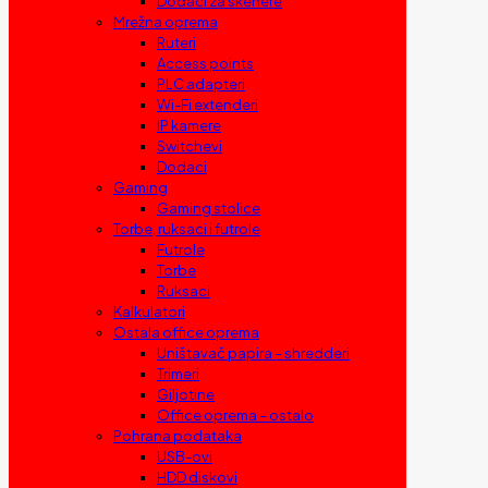
Dodaci za skenere
Mrežna oprema
Ruteri
Access points
PLC adapteri
Wi-Fi extenderi
IP kamere
Switchevi
Dodaci
Gaming
Gaming stolice
Torbe, ruksaci i futrole
Futrole
Torbe
Ruksaci
Kalkulatori
Ostala office oprema
Uništavač papira – shredderi
Trimeri
Giljotine
Office oprema – ostalo
Pohrana podataka
USB-ovi
HDD diskovi