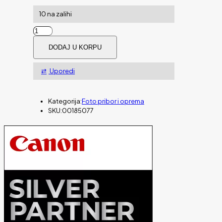
10 na zalihi
Torba
HAMA
DODAJ U KORPU
Valletta
za
kameru,
Uporedi
110,
crna
količina
Kategorija:
Foto pribor i oprema
SKU:
00185077