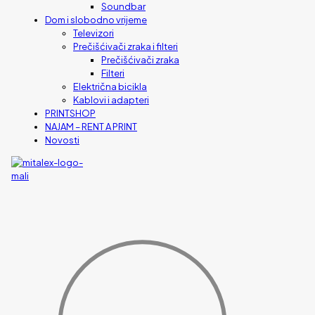
Soundbar
Dom i slobodno vrijeme
Televizori
Prečišćivači zraka i filteri
Prečišćivači zraka
Filteri
Električna bicikla
Kablovi i adapteri
PRINTSHOP
NAJAM – RENT A PRINT
Novosti