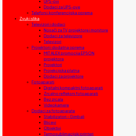
UPS-ovi
Dodaci za UPS-ove
Telefoni i konferencijska oprema
Zvuk i slika
Televizori i dodaci
Nosači za TV, projektore i monitore
Dodaci za televizore
Televizori
Projektori i dodatna oprema
MIT ALEX promocija EPSON
projektora
Projektori
Projekcijska platna
Dodaci za projektore
Fotoaparati
Digitalni kompaktni fotoaparati
Zrcalno refleksni fotoaparati
Bez zrcala
Videokamere
Dodaci za fotoaparate
Stabilizatori – Gimbali
Blicevi
Objektivi
Termosublimacijski printeri