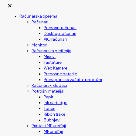
✕
Računarska oprema
Računari
Prenosni računari
Desktop računari
AIO računari
Monitori
Računarska periferija
Miševi
Tastature
Web Kamere
Prenosne baterije
Prenaponska zaštita i produžni
Računarski dodaci
Potrošni materijal
Papir
Ink cartridge
Toneri
Ribon trake
Bubnjevi
Printeri i MF uređaji
MF uređaji