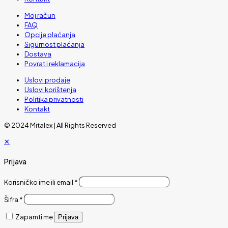
Moj račun
FAQ
Opcije plaćanja
Sigurnost plaćanja
Dostava
Povrat i reklamacija
Uslovi prodaje
Uslovi korištenja
Politika privatnosti
Kontakt
© 2024 Mitalex | All Rights Reserved
✕
Prijava
Korisničko ime ili email
*
Šifra
*
Zapamti me
Prijava