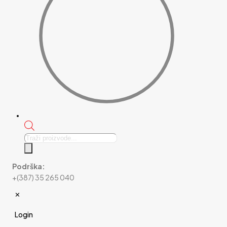
Products
search
Podrška:
+(387) 35 265 040
✕
Login