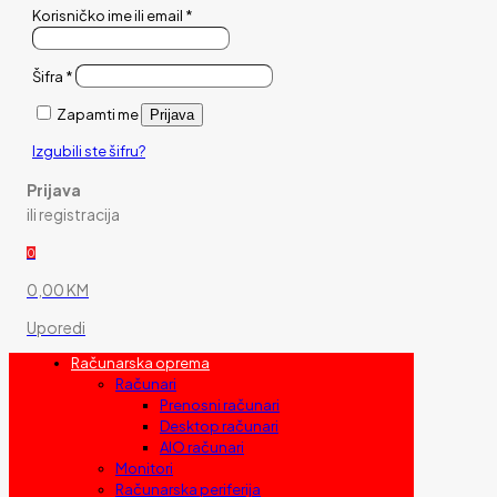
Korisničko ime ili email
*
Šifra
*
Zapamti me
Prijava
Izgubili ste šifru?
Prijava
ili registracija
0
0,00 KM
Uporedi
Računarska oprema
Računari
Prenosni računari
Desktop računari
AIO računari
Monitori
Računarska periferija