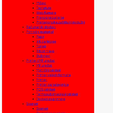
Miševi
Tastature
Web Kamere
Prenosne baterije
Prenaponska zaštita i produžni
Računarski dodaci
Potrošni materijal
Papir
Ink cartridge
Toneri
Ribon trake
Bubnjevi
Printeri i MF uređaji
MF uređaji
Matrični printeri
Printeri velikih formata
Printeri
Printeri za naljepnice
POS printeri
Termosublimacijski printeri
Dodaci za printere
Skeneri
Skeneri