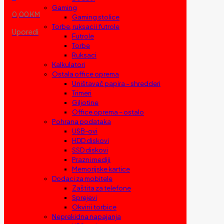
Gaming
0,00 KM
Gaming stolice
Torbe, ruksaci i futrole
Uporedi
Futrole
Torbe
Ruksaci
Kalkulatori
Ostala office oprema
Uništavač papira – shredderi
Trimeri
Giljotine
Office oprema – ostalo
Pohrana podataka
USB-ovi
HDD diskovi
SSD diskovi
Prazni mediji
Memorijske kartice
Dodaci za mobitele
Zaštita za telefone
Sprejevi
Okviri i torbice
Neprekidna napajanja