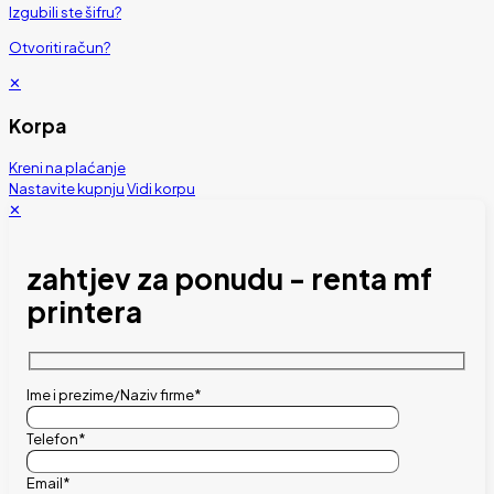
Izgubili ste šifru?
Otvoriti račun?
✕
Korpa
Kreni na plaćanje
Nastavite kupnju
Vidi korpu
✕
zahtjev za ponudu - renta mf
printera
Ime i prezime/Naziv firme*
Telefon*
Email*