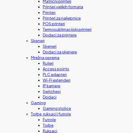
Matrični printeri
Printeri velikih formata
Printeri
Printeri za naljepnice
POS printeri
Termosublimacijski printeri
Dodaci za printere
Skeneri
Skeneri
Dodaci za skenere
Mrežna oprema
Ruteri
Access points
PLC adapteri
Wi-Fi extenderi
IP kamere
Switchevi
Dodaci
Gaming
Gaming stolice
Torbe, ruksaci i futrole
Futrole
Torbe
Ruksaci