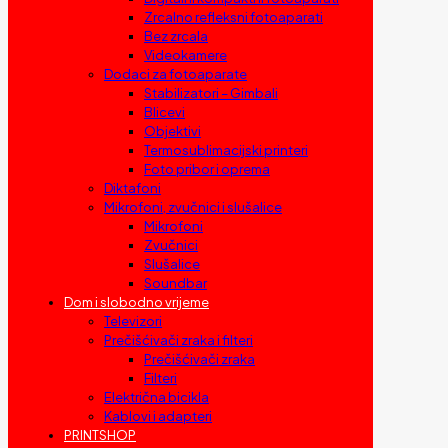
Zrcalno refleksni fotoaparati
Bez zrcala
Videokamere
Dodaci za fotoaparate
Stabilizatori – Gimbali
Blicevi
Objektivi
Termosublimacijski printeri
Foto pribor i oprema
Diktafoni
Mikrofoni, zvučnici i slušalice
Mikrofoni
Zvučnici
Slušalice
Soundbar
Dom i slobodno vrijeme
Televizori
Prečišćivači zraka i filteri
Prečišćivači zraka
Filteri
Električna bicikla
Kablovi i adapteri
PRINTSHOP