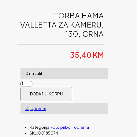
TORBA HAMA
VALLETTA ZA KAMERU,
130, CRNA
35,40
KM
10 na zalihi
Torba
HAMA
DODAJ U KORPU
Valletta
za
kameru,
Uporedi
130,
crna
količina
Kategorija:
Foto pribor i oprema
SKU:
00185074