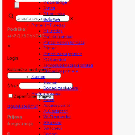
Ink cartridge
search
Toneri
Ribon trake
✕
Bubnjevi
Printeri i MF uređaji
Podrška:
MF uređaji
+(387) 35 265 040
Matrični printeri
Printeri velikih formata
✕
Printeri
Printeri za naljepnice
Login
POS printeri
Termosublimacijski printeri
Korisničko ime ili email
*
Dodaci za printere
Skeneri
Skeneri
Šifra
*
Dodaci za skenere
Mrežna oprema
Zapamti me
Prijava
Ruteri
Access points
Izgubili ste šifru?
PLC adapteri
Prijava
Wi-Fi extenderi
IP kamere
ili registracija
Switchevi
Dodaci
0