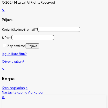
© 2024 Mitalex | All Rights Reserved
✕
Prijava
Korisničko ime ili email
*
Šifra
*
Zapamti me
Prijava
Izgubili ste šifru?
Otvoriti račun?
✕
Korpa
Kreni na plaćanje
Nastavite kupnju
Vidi korpu
✕