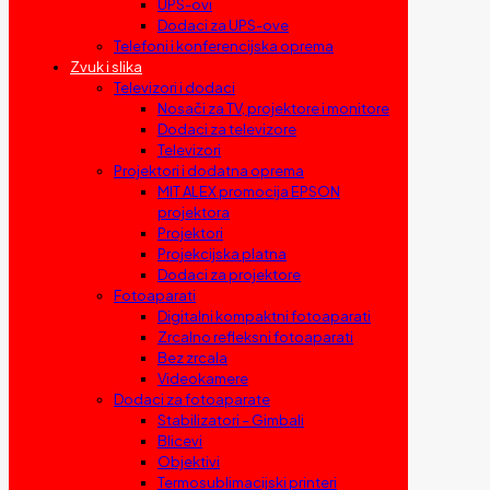
UPS-ovi
Dodaci za UPS-ove
Telefoni i konferencijska oprema
Zvuk i slika
Televizori i dodaci
Nosači za TV, projektore i monitore
Dodaci za televizore
Televizori
Projektori i dodatna oprema
MIT ALEX promocija EPSON
projektora
Projektori
Projekcijska platna
Dodaci za projektore
Fotoaparati
Digitalni kompaktni fotoaparati
Zrcalno refleksni fotoaparati
Bez zrcala
Videokamere
Dodaci za fotoaparate
Stabilizatori – Gimbali
Blicevi
Objektivi
Termosublimacijski printeri