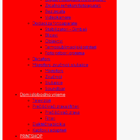
Zrcalno refleksni fotoaparati
Bez zrcala
Videokamere
Dodaci za fotoaparate
Stabilizatori – Gimbali
Blicevi
Objektivi
Termosublimacijski printeri
Foto pribor i oprema
Diktafoni
Mikrofoni, zvučnici i slušalice
Mikrofoni
Zvučnici
Slušalice
Soundbar
Dom i slobodno vrijeme
Televizori
Prečišćivači zraka i filteri
Prečišćivači zraka
Filteri
Električna bicikla
Kablovi i adapteri
PRINTSHOP