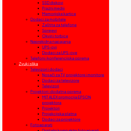
SSD diskovi
Prazni mediji
Memorijske kartice
Dodaci za mobitele
Zaštita za telefone
Sprejevi
Okviri i torbice
Neprekidna napajanja
UPS-ovi
Dodaci za UPS-ove
Telefoni i konferencijska oprema
Zvuk i slika
Televizori i dodaci
Nosači za TV, projektore i monitore
Dodaci za televizore
Televizori
Projektori i dodatna oprema
MIT ALEX promocija EPSON
projektora
Projektori
Projekcijska platna
Dodaci za projektore
Fotoaparati
Digitalni kompaktni fotoaparati