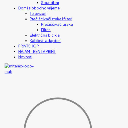
Soundbar
Dom i slobodno vrijeme
Televizori
Prečišćivači zraka i filteri
Prečišćivači zraka
Filteri
Električna bicikla
Kablovi i adapteri
PRINTSHOP
NAJAM – RENT A PRINT
Novosti