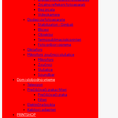
Zrcalno refleksni fotoaparati
Bez zrcala
Videokamere
Dodaci za fotoaparate
Stabilizatori – Gimbali
Blicevi
Objektivi
Termosublimacijski printeri
Foto pribor i oprema
Diktafoni
Mikrofoni, zvučnici i slušalice
Mikrofoni
Zvučnici
Slušalice
Soundbar
Dom i slobodno vrijeme
Televizori
Prečišćivači zraka i filteri
Prečišćivači zraka
Filteri
Električna bicikla
Kablovi i adapteri
PRINTSHOP