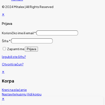
© 2024 Mitalex | All Rights Reserved
✕
Prijava
Korisničko ime ili email
*
Šifra
*
Zapamti me
Prijava
Izgubili ste šifru?
Otvoriti račun?
✕
Korpa
Kreni na plaćanje
Nastavite kupnju
Vidi korpu
✕