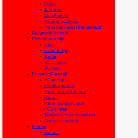
Miševi
Tastature
Web Kamere
Prenosne baterije
Prenaponska zaštita i produžni
Računarski dodaci
Potrošni materijal
Papir
Ink cartridge
Toneri
Ribon trake
Bubnjevi
Printeri i MF uređaji
MF uređaji
Matrični printeri
Printeri velikih formata
Printeri
Printeri za naljepnice
POS printeri
Termosublimacijski printeri
Dodaci za printere
Skeneri
Skeneri