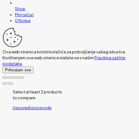
Shop
Moj račun
0
Korpa
Ova web stranica koristi kolačiće za poboljšanje vašeg iskustva.
Korištenjem ove web stranice slažete se s našim
Pravilima zaštite
podataka
.
Prihvatam sve
Select at least 2 products
to compare
Usporedi proizvode