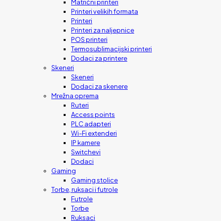
Matrični printeri
Printeri velikih formata
Printeri
Printeri za naljepnice
POS printeri
Termosublimacijski printeri
Dodaci za printere
Skeneri
Skeneri
Dodaci za skenere
Mrežna oprema
Ruteri
Access points
PLC adapteri
Wi-Fi extenderi
IP kamere
Switchevi
Dodaci
Gaming
Gaming stolice
Torbe, ruksaci i futrole
Futrole
Torbe
Ruksaci