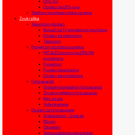
UPS-ovi
Dodaci za UPS-ove
Telefoni i konferencijska oprema
Zvuk i slika
Televizori i dodaci
Nosači za TV, projektore i monitore
Dodaci za televizore
Televizori
Projektori i dodatna oprema
MIT ALEX promocija EPSON
projektora
Projektori
Projekcijska platna
Dodaci za projektore
Fotoaparati
Digitalni kompaktni fotoaparati
Zrcalno refleksni fotoaparati
Bez zrcala
Videokamere
Dodaci za fotoaparate
Stabilizatori – Gimbali
Blicevi
Objektivi
Termosublimacijski printeri