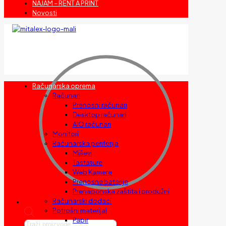
NAJAM – RENT A PRINT
Novosti
Računarska oprema
Računari
Prenosni računari
Desktop računari
AIO računari
Monitori
Računarska periferija
Miševi
Tastature
Web Kamere
Prenosne baterije
Prenaponska zaštita i produžni
Računarski dodaci
Potrošni materijal
Papir
Products