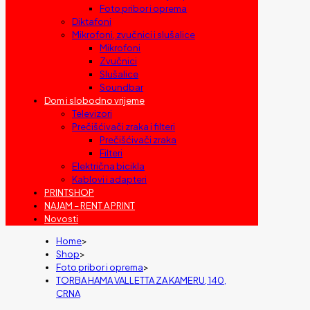
Foto pribor i oprema
Diktafoni
Mikrofoni, zvučnici i slušalice
Mikrofoni
Zvučnici
Slušalice
Soundbar
Dom i slobodno vrijeme
Televizori
Prečišćivači zraka i filteri
Prečišćivači zraka
Filteri
Električna bicikla
Kablovi i adapteri
PRINTSHOP
NAJAM – RENT A PRINT
Novosti
Home
>
Shop
>
Foto pribor i oprema
>
TORBA HAMA VALLETTA ZA KAMERU, 140,
CRNA