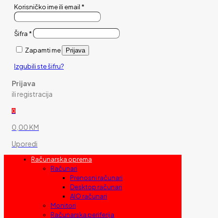
Korisničko ime ili email
*
Šifra
*
Zapamti me
Prijava
Izgubili ste šifru?
Prijava
ili registracija
0
0,00 KM
Uporedi
Računarska oprema
Računari
Prenosni računari
Desktop računari
AIO računari
Monitori
Računarska periferija