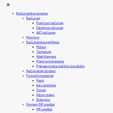
✕
Računarska oprema
Računari
Prenosni računari
Desktop računari
AIO računari
Monitori
Računarska periferija
Miševi
Tastature
Web Kamere
Prenosne baterije
Prenaponska zaštita i produžni
Računarski dodaci
Potrošni materijal
Papir
Ink cartridge
Toneri
Ribon trake
Bubnjevi
Printeri i MF uređaji
MF uređaji