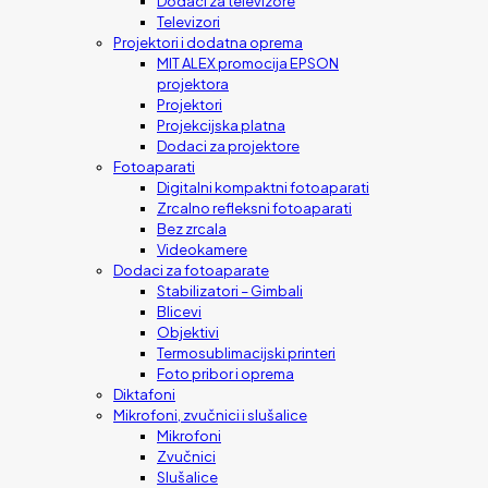
Dodaci za televizore
Televizori
Projektori i dodatna oprema
MIT ALEX promocija EPSON
projektora
Projektori
Projekcijska platna
Dodaci za projektore
Fotoaparati
Digitalni kompaktni fotoaparati
Zrcalno refleksni fotoaparati
Bez zrcala
Videokamere
Dodaci za fotoaparate
Stabilizatori – Gimbali
Blicevi
Objektivi
Termosublimacijski printeri
Foto pribor i oprema
Diktafoni
Mikrofoni, zvučnici i slušalice
Mikrofoni
Zvučnici
Slušalice