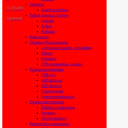
Gaming
0,00 KM
Gaming stolice
Torbe, ruksaci i futrole
Uporedi
Futrole
Torbe
Ruksaci
Kalkulatori
Ostala office oprema
Uništavač papira – shredderi
Trimeri
Giljotine
Office oprema – ostalo
Pohrana podataka
USB-ovi
HDD diskovi
SSD diskovi
Prazni mediji
Memorijske kartice
Dodaci za mobitele
Zaštita za telefone
Sprejevi
Okviri i torbice
Neprekidna napajanja