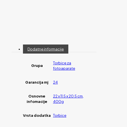
Dodatne informacije
Torbice za
Grupa
fotoaparate
Garancija mj
24
Osnovne
22 x 11.5 x 20.5 cm,
infomacije
400g
Vrsta dodatka
Torbice