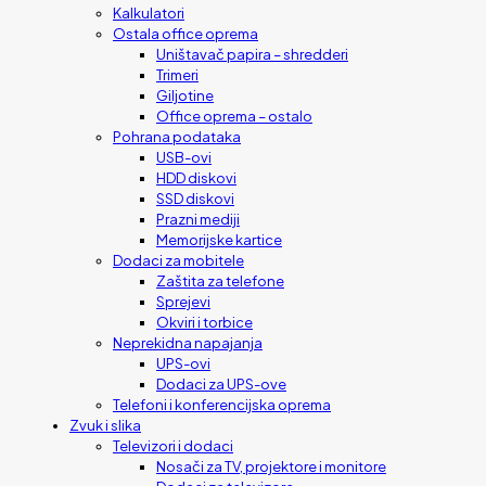
Kalkulatori
Ostala office oprema
Uništavač papira – shredderi
Trimeri
Giljotine
Office oprema – ostalo
Pohrana podataka
USB-ovi
HDD diskovi
SSD diskovi
Prazni mediji
Memorijske kartice
Dodaci za mobitele
Zaštita za telefone
Sprejevi
Okviri i torbice
Neprekidna napajanja
UPS-ovi
Dodaci za UPS-ove
Telefoni i konferencijska oprema
Zvuk i slika
Televizori i dodaci
Nosači za TV, projektore i monitore