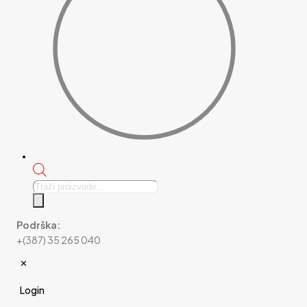
Products
search
Podrška:
+(387) 35 265 040
✕
Login