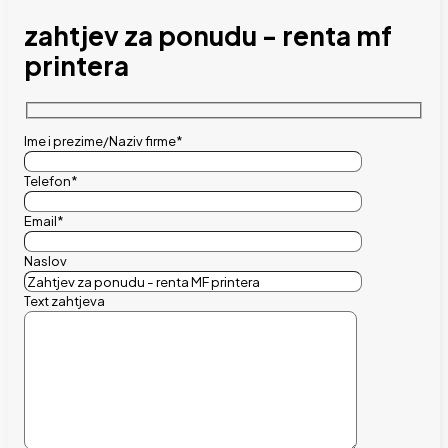
zahtjev za ponudu - renta mf
printera
Ime i prezime/Naziv firme*
Telefon*
Email*
Naslov
Text zahtjeva