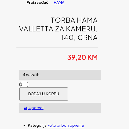
Proizvođač
HAMA
TORBA HAMA
VALLETTA ZA KAMERU,
140, CRNA
39,20
KM
4 na zalihi
TORBA
HAMA
DODAJ U KORPU
VALLETTA
ZA
KAMERU,
Uporedi
140,
CRNA
količina
Kategorija:
Foto pribor i oprema