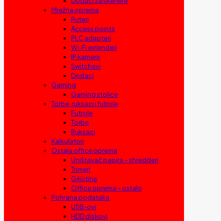
Dodaci za skenere
Mrežna oprema
Ruteri
Access points
PLC adapteri
Wi-Fi extenderi
IP kamere
Switchevi
Dodaci
Gaming
Gaming stolice
Torbe, ruksaci i futrole
Futrole
Torbe
Ruksaci
Kalkulatori
Ostala office oprema
Uništavač papira – shredderi
Trimeri
Giljotine
Office oprema – ostalo
Pohrana podataka
USB-ovi
HDD diskovi