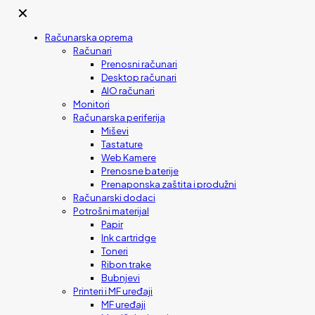
✕
Računarska oprema
Računari
Prenosni računari
Desktop računari
AIO računari
Monitori
Računarska periferija
Miševi
Tastature
Web Kamere
Prenosne baterije
Prenaponska zaštita i produžni
Računarski dodaci
Potrošni materijal
Papir
Ink cartridge
Toneri
Ribon trake
Bubnjevi
Printeri i MF uređaji
MF uređaji