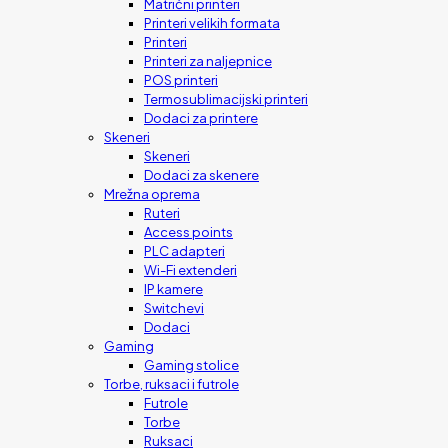
Matrični printeri
Printeri velikih formata
Printeri
Printeri za naljepnice
POS printeri
Termosublimacijski printeri
Dodaci za printere
Skeneri
Skeneri
Dodaci za skenere
Mrežna oprema
Ruteri
Access points
PLC adapteri
Wi-Fi extenderi
IP kamere
Switchevi
Dodaci
Gaming
Gaming stolice
Torbe, ruksaci i futrole
Futrole
Torbe
Ruksaci