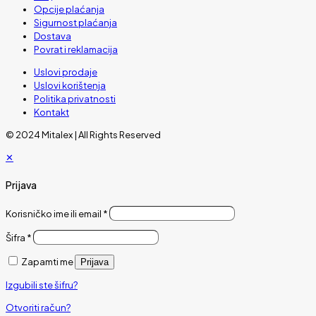
Opcije plaćanja
Sigurnost plaćanja
Dostava
Povrat i reklamacija
Uslovi prodaje
Uslovi korištenja
Politika privatnosti
Kontakt
© 2024 Mitalex | All Rights Reserved
✕
Prijava
Korisničko ime ili email
*
Šifra
*
Zapamti me
Prijava
Izgubili ste šifru?
Otvoriti račun?