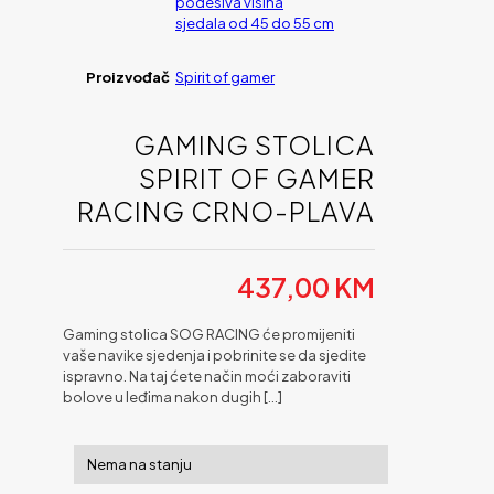
podesiva visina
sjedala od 45 do 55 cm
Proizvođač
Spirit of gamer
GAMING STOLICA
SPIRIT OF GAMER
RACING CRNO-PLAVA
437,00
KM
Gaming stolica SOG RACING će promijeniti
vaše navike sjedenja i pobrinite se da sjedite
ispravno. Na taj ćete način moći zaboraviti
bolove u leđima nakon dugih
[…]
Nema na stanju