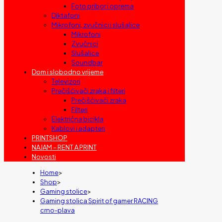
Foto pribor i oprema
Diktafoni
Mikrofoni, zvučnici i slušalice
Mikrofoni
Zvučnici
Slušalice
Soundbar
Dom i slobodno vrijeme
Televizori
Prečišćivači zraka i filteri
Prečišćivači zraka
Filteri
Električna bicikla
Kablovi i adapteri
PRINTSHOP
NAJAM – RENT A PRINT
Novosti
Home
>
Shop
>
Gaming stolice
>
Gaming stolica Spirit of gamer RACING
crno-plava