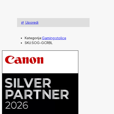
Uporedi
Kategorija:
Gaming stolice
SKU:
SOG-GCRBL