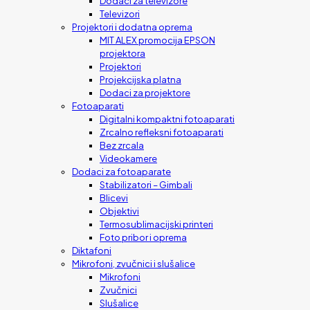
Dodaci za televizore
Televizori
Projektori i dodatna oprema
MIT ALEX promocija EPSON
projektora
Projektori
Projekcijska platna
Dodaci za projektore
Fotoaparati
Digitalni kompaktni fotoaparati
Zrcalno refleksni fotoaparati
Bez zrcala
Videokamere
Dodaci za fotoaparate
Stabilizatori – Gimbali
Blicevi
Objektivi
Termosublimacijski printeri
Foto pribor i oprema
Diktafoni
Mikrofoni, zvučnici i slušalice
Mikrofoni
Zvučnici
Slušalice