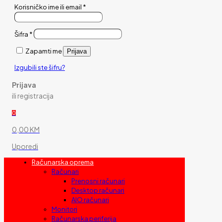
Korisničko ime ili email
*
Šifra
*
Zapamti me
Prijava
Izgubili ste šifru?
Prijava
ili registracija
0
0,00 KM
Uporedi
Računarska oprema
Računari
Prenosni računari
Desktop računari
AIO računari
Monitori
Računarska periferija