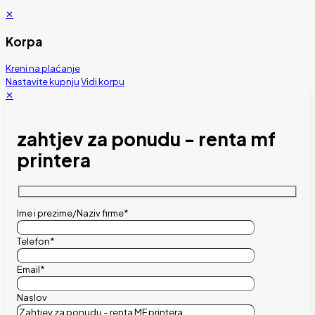
✕
Korpa
Kreni na plaćanje
Nastavite kupnju
Vidi korpu
✕
zahtjev za ponudu - renta mf
printera
Ime i prezime/Naziv firme*
Telefon*
Email*
Naslov