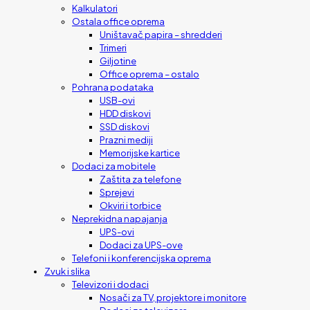
Kalkulatori
Ostala office oprema
Uništavač papira – shredderi
Trimeri
Giljotine
Office oprema – ostalo
Pohrana podataka
USB-ovi
HDD diskovi
SSD diskovi
Prazni mediji
Memorijske kartice
Dodaci za mobitele
Zaštita za telefone
Sprejevi
Okviri i torbice
Neprekidna napajanja
UPS-ovi
Dodaci za UPS-ove
Telefoni i konferencijska oprema
Zvuk i slika
Televizori i dodaci
Nosači za TV, projektore i monitore