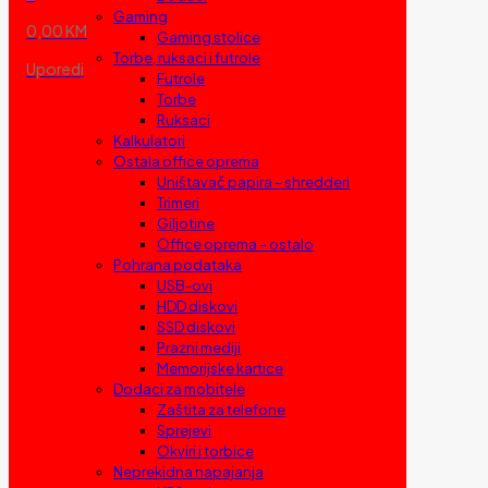
Gaming
0,00 KM
Gaming stolice
Torbe, ruksaci i futrole
Uporedi
Futrole
Torbe
Ruksaci
Kalkulatori
Ostala office oprema
Uništavač papira – shredderi
Trimeri
Giljotine
Office oprema – ostalo
Pohrana podataka
USB-ovi
HDD diskovi
SSD diskovi
Prazni mediji
Memorijske kartice
Dodaci za mobitele
Zaštita za telefone
Sprejevi
Okviri i torbice
Neprekidna napajanja