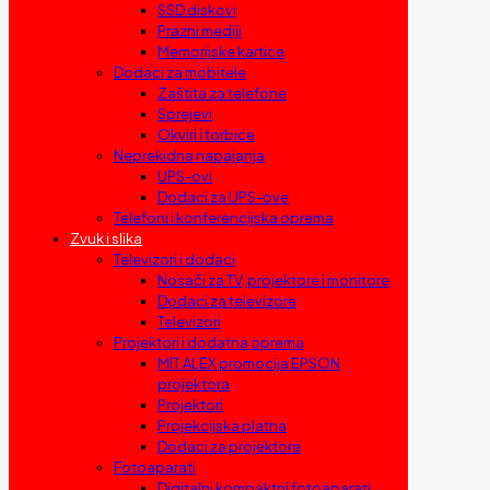
SSD diskovi
Prazni mediji
Memorijske kartice
Dodaci za mobitele
Zaštita za telefone
Sprejevi
Okviri i torbice
Neprekidna napajanja
UPS-ovi
Dodaci za UPS-ove
Telefoni i konferencijska oprema
Zvuk i slika
Televizori i dodaci
Nosači za TV, projektore i monitore
Dodaci za televizore
Televizori
Projektori i dodatna oprema
MIT ALEX promocija EPSON
projektora
Projektori
Projekcijska platna
Dodaci za projektore
Fotoaparati
Digitalni kompaktni fotoaparati