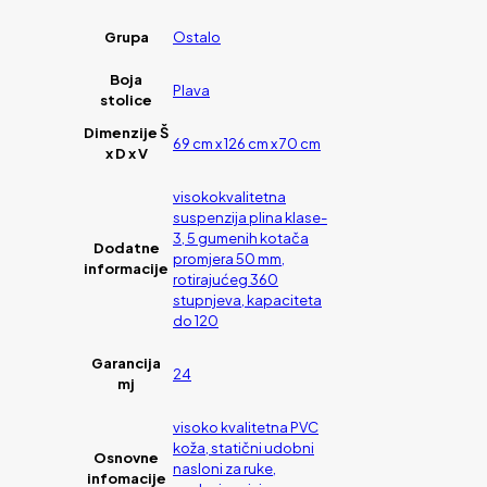
Grupa
Ostalo
Boja
Plava
stolice
Dimenzije Š
69 cm x 126 cm x 70 cm
x D x V
visokokvalitetna
suspenzija plina klase-
3, 5 gumenih kotača
Dodatne
promjera 50 mm,
informacije
rotirajućeg 360
stupnjeva, kapaciteta
do 120
Garancija
24
mj
visoko kvalitetna PVC
koža, statični udobni
Osnovne
nasloni za ruke,
infomacije