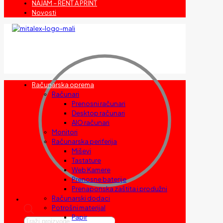
NAJAM – RENT A PRINT
Novosti
Računarska oprema
Računari
Prenosni računari
Desktop računari
AIO računari
Monitori
Računarska periferija
Miševi
Tastature
Web Kamere
Prenosne baterije
Prenaponska zaštita i produžni
Računarski dodaci
Potrošni materijal
Papir
Products