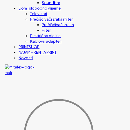
Soundbar
Dom i slobodno vrijeme
Televizori
Prečišćivači zraka i filteri
Prečišćivači zraka
Filteri
Električna bicikla
Kablovi i adapteri
PRINTSHOP
NAJAM – RENT A PRINT
Novosti