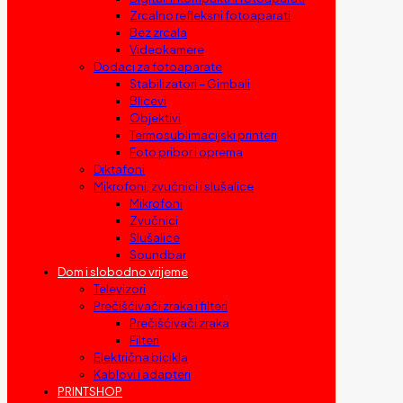
Zrcalno refleksni fotoaparati
Bez zrcala
Videokamere
Dodaci za fotoaparate
Stabilizatori – Gimbali
Blicevi
Objektivi
Termosublimacijski printeri
Foto pribor i oprema
Diktafoni
Mikrofoni, zvučnici i slušalice
Mikrofoni
Zvučnici
Slušalice
Soundbar
Dom i slobodno vrijeme
Televizori
Prečišćivači zraka i filteri
Prečišćivači zraka
Filteri
Električna bicikla
Kablovi i adapteri
PRINTSHOP