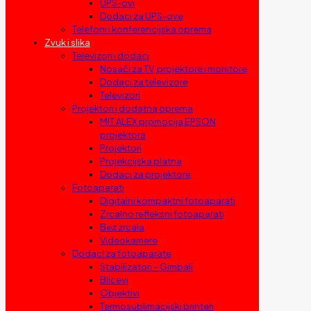
UPS-ovi
Dodaci za UPS-ove
Telefoni i konferencijska oprema
Zvuk i slika
Televizori i dodaci
Nosači za TV, projektore i monitore
Dodaci za televizore
Televizori
Projektori i dodatna oprema
MIT ALEX promocija EPSON
projektora
Projektori
Projekcijska platna
Dodaci za projektore
Fotoaparati
Digitalni kompaktni fotoaparati
Zrcalno refleksni fotoaparati
Bez zrcala
Videokamere
Dodaci za fotoaparate
Stabilizatori – Gimbali
Blicevi
Objektivi
Termosublimacijski printeri