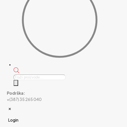
Products
search
Podrška:
+(387) 35 265 040
✕
Login