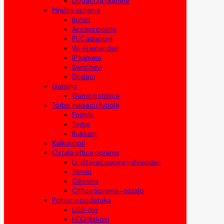
Dodaci za skenere
Mrežna oprema
Ruteri
Access points
PLC adapteri
Wi-Fi extenderi
IP kamere
Switchevi
Dodaci
Gaming
Gaming stolice
Torbe, ruksaci i futrole
Futrole
Torbe
Ruksaci
Kalkulatori
Ostala office oprema
Uništavač papira – shredderi
Trimeri
Giljotine
Office oprema – ostalo
Pohrana podataka
USB-ovi
HDD diskovi