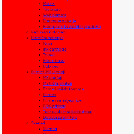
Miševi
Tastature
Web Kamere
Prenosne baterije
Prenaponska zaštita i produžni
Računarski dodaci
Potrošni materijal
Papir
Ink cartridge
Toneri
Ribon trake
Bubnjevi
Printeri i MF uređaji
MF uređaji
Matrični printeri
Printeri velikih formata
Printeri
Printeri za naljepnice
POS printeri
Termosublimacijski printeri
Dodaci za printere
Skeneri
Skeneri