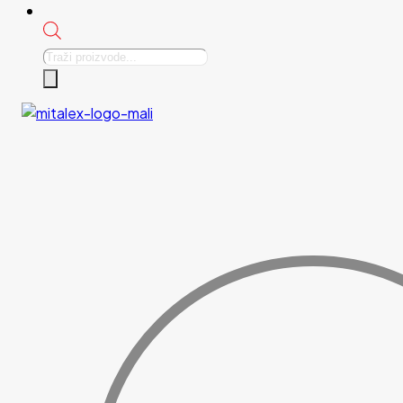
Products
search