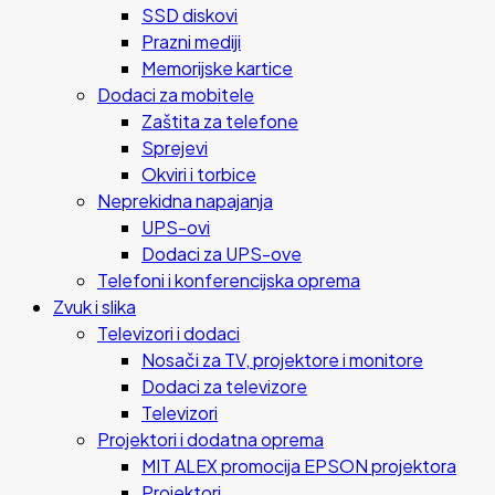
SSD diskovi
Prazni mediji
Memorijske kartice
Dodaci za mobitele
Zaštita za telefone
Sprejevi
Okviri i torbice
Neprekidna napajanja
UPS-ovi
Dodaci za UPS-ove
Telefoni i konferencijska oprema
Zvuk i slika
Televizori i dodaci
Nosači za TV, projektore i monitore
Dodaci za televizore
Televizori
Projektori i dodatna oprema
MIT ALEX promocija EPSON projektora
Projektori