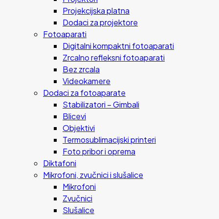
Projekcijska platna
Dodaci za projektore
Fotoaparati
Digitalni kompaktni fotoaparati
Zrcalno refleksni fotoaparati
Bez zrcala
Videokamere
Dodaci za fotoaparate
Stabilizatori – Gimbali
Blicevi
Objektivi
Termosublimacijski printeri
Foto pribor i oprema
Diktafoni
Mikrofoni, zvučnici i slušalice
Mikrofoni
Zvučnici
Slušalice