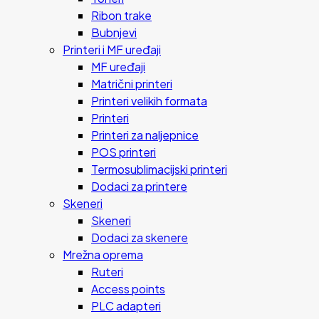
Ribon trake
Bubnjevi
Printeri i MF uređaji
MF uređaji
Matrični printeri
Printeri velikih formata
Printeri
Printeri za naljepnice
POS printeri
Termosublimacijski printeri
Dodaci za printere
Skeneri
Skeneri
Dodaci za skenere
Mrežna oprema
Ruteri
Access points
PLC adapteri