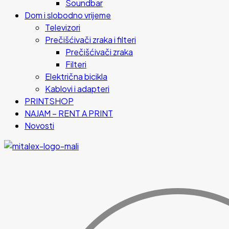
Soundbar
Dom i slobodno vrijeme
Televizori
Prečišćivači zraka i filteri
Prečišćivači zraka
Filteri
Električna bicikla
Kablovi i adapteri
PRINTSHOP
NAJAM – RENT A PRINT
Novosti