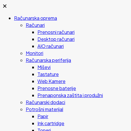
✕
Računarska oprema
Računari
Prenosni računari
Desktop računari
AIO računari
Monitori
Računarska periferija
Miševi
Tastature
Web Kamere
Prenosne baterije
Prenaponska zaštita i produžni
Računarski dodaci
Potrošni materijal
Papir
Ink cartridge
Toneri