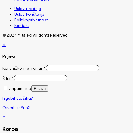
Uslovi prodaje
Uslovi korištenja
Politika privatnosti
Kontakt
© 2024 Mitalex | All Rights Reserved
✕
Prijava
Korisničko ime ili email
*
Šifra
*
Zapamti me
Prijava
Izgubili ste šifru?
Otvoriti račun?
✕
Korpa