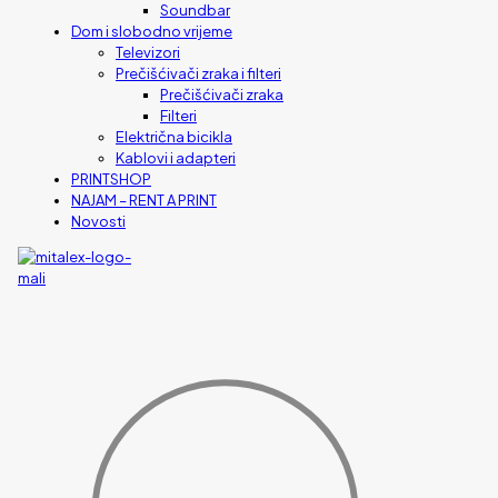
Soundbar
Dom i slobodno vrijeme
Televizori
Prečišćivači zraka i filteri
Prečišćivači zraka
Filteri
Električna bicikla
Kablovi i adapteri
PRINTSHOP
NAJAM – RENT A PRINT
Novosti