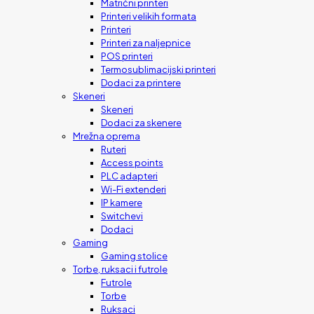
Matrični printeri
Printeri velikih formata
Printeri
Printeri za naljepnice
POS printeri
Termosublimacijski printeri
Dodaci za printere
Skeneri
Skeneri
Dodaci za skenere
Mrežna oprema
Ruteri
Access points
PLC adapteri
Wi-Fi extenderi
IP kamere
Switchevi
Dodaci
Gaming
Gaming stolice
Torbe, ruksaci i futrole
Futrole
Torbe
Ruksaci