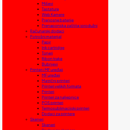
Miševi
Tastature
Web Kamere
Prenosne baterije
Prenaponska zaštita i produžni
Računarski dodaci
Potrošni materijal
Papir
Ink cartridge
Toneri
Ribon trake
Bubnjevi
Printeri i MF uređaji
MF uređaji
Matrični printeri
Printeri velikih formata
Printeri
Printeri za naljepnice
POS printeri
Termosublimacijski printeri
Dodaci za printere
Skeneri
Skeneri