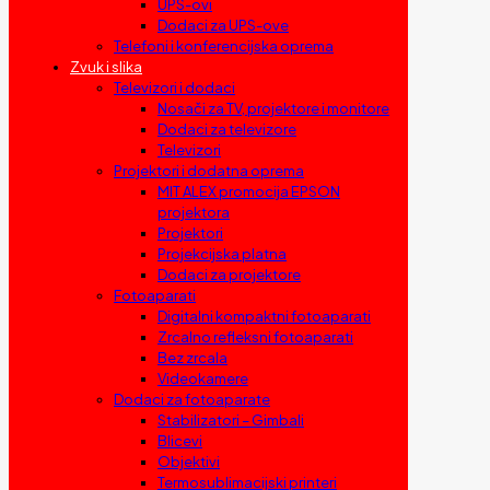
UPS-ovi
Dodaci za UPS-ove
Telefoni i konferencijska oprema
Zvuk i slika
Televizori i dodaci
Nosači za TV, projektore i monitore
Dodaci za televizore
Televizori
Projektori i dodatna oprema
MIT ALEX promocija EPSON
projektora
Projektori
Projekcijska platna
Dodaci za projektore
Fotoaparati
Digitalni kompaktni fotoaparati
Zrcalno refleksni fotoaparati
Bez zrcala
Videokamere
Dodaci za fotoaparate
Stabilizatori – Gimbali
Blicevi
Objektivi
Termosublimacijski printeri