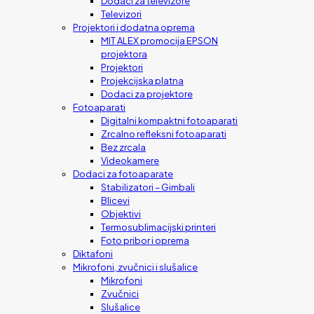
Dodaci za televizore
Televizori
Projektori i dodatna oprema
MIT ALEX promocija EPSON
projektora
Projektori
Projekcijska platna
Dodaci za projektore
Fotoaparati
Digitalni kompaktni fotoaparati
Zrcalno refleksni fotoaparati
Bez zrcala
Videokamere
Dodaci za fotoaparate
Stabilizatori – Gimbali
Blicevi
Objektivi
Termosublimacijski printeri
Foto pribor i oprema
Diktafoni
Mikrofoni, zvučnici i slušalice
Mikrofoni
Zvučnici
Slušalice