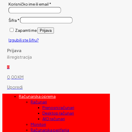
Korisničko ime ili email
*
Šifra
*
Zapamti me
Prijava
Izgubili ste šifru?
Prijava
ili registracija
0
0,00 KM
Uporedi
Računarska oprema
Računari
Prenosni računari
Desktop računari
AIO računari
Monitori
Računarska periferija