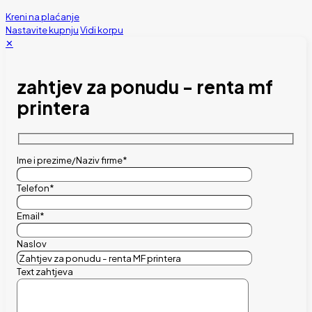
Kreni na plaćanje
Nastavite kupnju
Vidi korpu
✕
zahtjev za ponudu - renta mf
printera
Ime i prezime/Naziv firme*
Telefon*
Email*
Naslov
Text zahtjeva