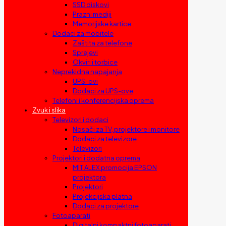
SSD diskovi
Prazni mediji
Memorijske kartice
Dodaci za mobitele
Zaštita za telefone
Sprejevi
Okviri i torbice
Neprekidna napajanja
UPS-ovi
Dodaci za UPS-ove
Telefoni i konferencijska oprema
Zvuk i slika
Televizori i dodaci
Nosači za TV, projektore i monitore
Dodaci za televizore
Televizori
Projektori i dodatna oprema
MIT ALEX promocija EPSON
projektora
Projektori
Projekcijska platna
Dodaci za projektore
Fotoaparati
Digitalni kompaktni fotoaparati