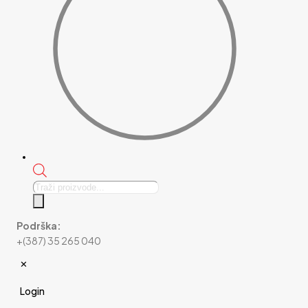
Products
search
Podrška:
+(387) 35 265 040
✕
Login