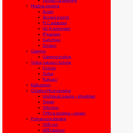
Dodaci za skenere
Mrežna oprema
Ruteri
Access points
PLC adapteri
Wi-Fi extenderi
IP kamere
Switchevi
Dodaci
Gaming
Gaming stolice
Torbe, ruksaci i futrole
Futrole
Torbe
Ruksaci
Kalkulatori
Ostala office oprema
Uništavač papira – shredderi
Trimeri
Giljotine
Office oprema – ostalo
Pohrana podataka
USB-ovi
HDD diskovi