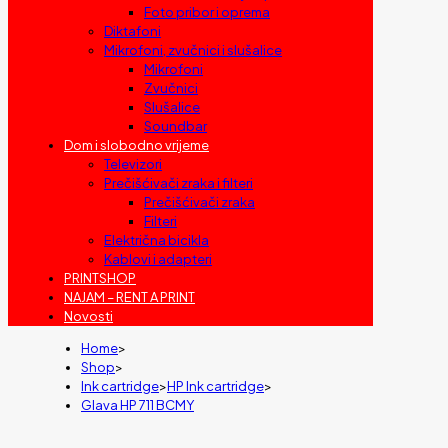
Foto pribor i oprema
Diktafoni
Mikrofoni, zvučnici i slušalice
Mikrofoni
Zvučnici
Slušalice
Soundbar
Dom i slobodno vrijeme
Televizori
Prečišćivači zraka i filteri
Prečišćivači zraka
Filteri
Električna bicikla
Kablovi i adapteri
PRINTSHOP
NAJAM – RENT A PRINT
Novosti
Home
>
Shop
>
Ink cartridge
>
HP Ink cartridge
>
Glava HP 711 BCMY