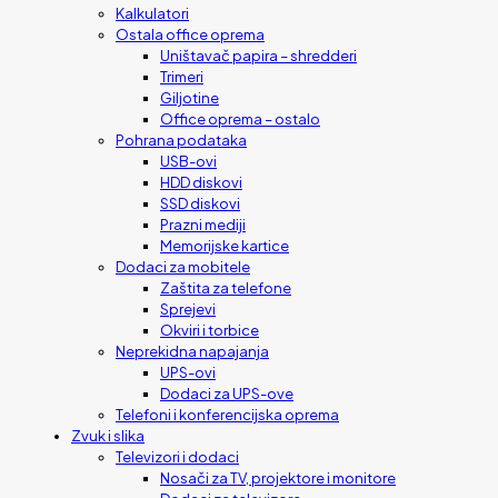
Kalkulatori
Ostala office oprema
Uništavač papira – shredderi
Trimeri
Giljotine
Office oprema – ostalo
Pohrana podataka
USB-ovi
HDD diskovi
SSD diskovi
Prazni mediji
Memorijske kartice
Dodaci za mobitele
Zaštita za telefone
Sprejevi
Okviri i torbice
Neprekidna napajanja
UPS-ovi
Dodaci za UPS-ove
Telefoni i konferencijska oprema
Zvuk i slika
Televizori i dodaci
Nosači za TV, projektore i monitore