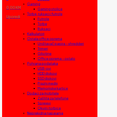
Gaming
0,00 KM
Gaming stolice
Torbe, ruksaci i futrole
Uporedi
Futrole
Torbe
Ruksaci
Kalkulatori
Ostala office oprema
Uništavač papira – shredderi
Trimeri
Giljotine
Office oprema – ostalo
Pohrana podataka
USB-ovi
HDD diskovi
SSD diskovi
Prazni mediji
Memorijske kartice
Dodaci za mobitele
Zaštita za telefone
Sprejevi
Okviri i torbice
Neprekidna napajanja