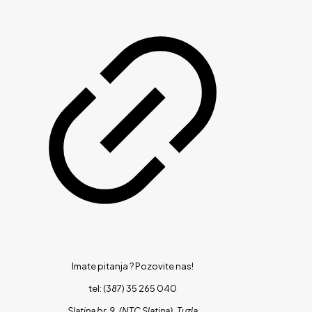
Imate pitanja ?
Pozovite nas!
tel: (387) 35 265 040
Slatina br. 9, (NTC Slatina), Tuzla