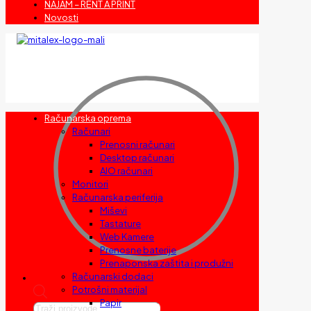
NAJAM – RENT A PRINT
Novosti
Računarska oprema
Računari
Prenosni računari
Desktop računari
AIO računari
Monitori
Računarska periferija
Miševi
Tastature
Web Kamere
Prenosne baterije
Prenaponska zaštita i produžni
Računarski dodaci
Potrošni materijal
Papir
Products