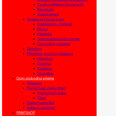
Zrcalno refleksni fotoaparati
Bez zrcala
Videokamere
Dodaci za fotoaparate
Stabilizatori – Gimbali
Blicevi
Objektivi
Termosublimacijski printeri
Foto pribor i oprema
Diktafoni
Mikrofoni, zvučnici i slušalice
Mikrofoni
Zvučnici
Slušalice
Soundbar
Dom i slobodno vrijeme
Televizori
Prečišćivači zraka i filteri
Prečišćivači zraka
Filteri
Električna bicikla
Kablovi i adapteri
PRINTSHOP