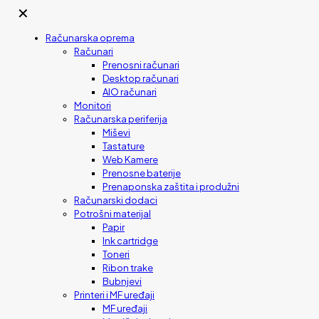
✕
Računarska oprema
Računari
Prenosni računari
Desktop računari
AIO računari
Monitori
Računarska periferija
Miševi
Tastature
Web Kamere
Prenosne baterije
Prenaponska zaštita i produžni
Računarski dodaci
Potrošni materijal
Papir
Ink cartridge
Toneri
Ribon trake
Bubnjevi
Printeri i MF uređaji
MF uređaji