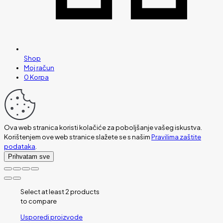
Shop
Moj račun
0
Korpa
Ova web stranica koristi kolačiće za poboljšanje vašeg iskustva.
Korištenjem ove web stranice slažete se s našim
Pravilima zaštite
podataka
.
Prihvatam sve
Select at least 2 products
to compare
Usporedi proizvode