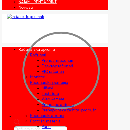
NAJAM – RENT A PRINT
Novosti
Računarska oprema
Računari
Prenosni računari
Desktop računari
AIO računari
Monitori
Računarska periferija
Miševi
Tastature
Web Kamere
Prenosne baterije
Prenaponska zaštita i produžni
Računarski dodaci
Potrošni materijal
Papir
Products