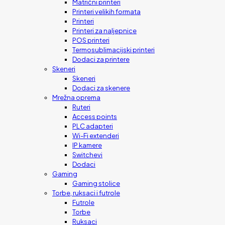
Matrični printeri
Printeri velikih formata
Printeri
Printeri za naljepnice
POS printeri
Termosublimacijski printeri
Dodaci za printere
Skeneri
Skeneri
Dodaci za skenere
Mrežna oprema
Ruteri
Access points
PLC adapteri
Wi-Fi extenderi
IP kamere
Switchevi
Dodaci
Gaming
Gaming stolice
Torbe, ruksaci i futrole
Futrole
Torbe
Ruksaci