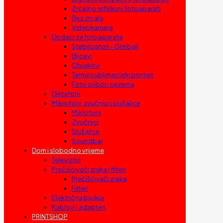
Zrcalno refleksni fotoaparati
Bez zrcala
Videokamere
Dodaci za fotoaparate
Stabilizatori – Gimbali
Blicevi
Objektivi
Termosublimacijski printeri
Foto pribor i oprema
Diktafoni
Mikrofoni, zvučnici i slušalice
Mikrofoni
Zvučnici
Slušalice
Soundbar
Dom i slobodno vrijeme
Televizori
Prečišćivači zraka i filteri
Prečišćivači zraka
Filteri
Električna bicikla
Kablovi i adapteri
PRINTSHOP