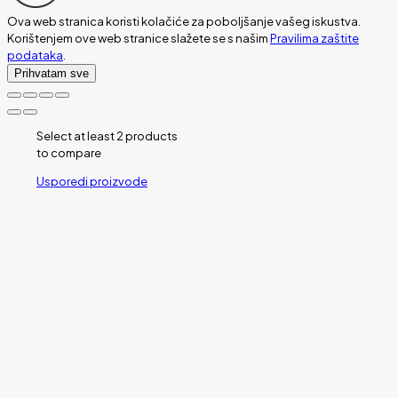
Ova web stranica koristi kolačiće za poboljšanje vašeg iskustva.
Korištenjem ove web stranice slažete se s našim
Pravilima zaštite
podataka
.
Prihvatam sve
Select at least 2 products
to compare
Usporedi proizvode