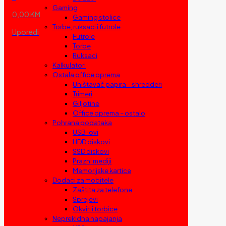
Gaming
0,00 KM
Gaming stolice
Torbe, ruksaci i futrole
Uporedi
Futrole
Torbe
Ruksaci
Kalkulatori
Ostala office oprema
Uništavač papira – shredderi
Trimeri
Giljotine
Office oprema – ostalo
Pohrana podataka
USB-ovi
HDD diskovi
SSD diskovi
Prazni mediji
Memorijske kartice
Dodaci za mobitele
Zaštita za telefone
Sprejevi
Okviri i torbice
Neprekidna napajanja