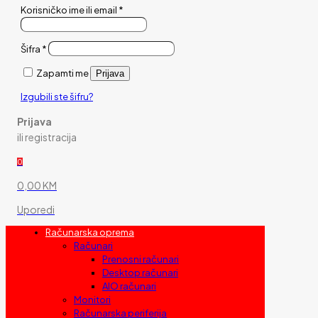
Korisničko ime ili email
*
Šifra
*
Zapamti me
Prijava
Izgubili ste šifru?
Prijava
ili registracija
0
0,00 KM
Uporedi
Računarska oprema
Računari
Prenosni računari
Desktop računari
AIO računari
Monitori
Računarska periferija