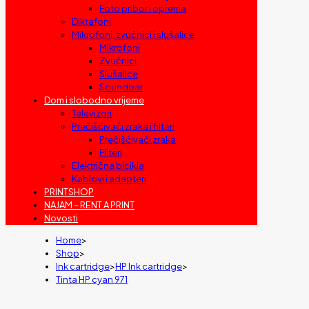
Foto pribor i oprema
Diktafoni
Mikrofoni, zvučnici i slušalice
Mikrofoni
Zvučnici
Slušalice
Soundbar
Dom i slobodno vrijeme
Televizori
Prečišćivači zraka i filteri
Prečišćivači zraka
Filteri
Električna bicikla
Kablovi i adapteri
PRINTSHOP
NAJAM – RENT A PRINT
Novosti
Home
>
Shop
>
Ink cartridge
>
HP Ink cartridge
>
Tinta HP cyan 971