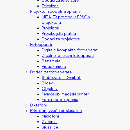
Dodaci za televizore
Televizori
Projektori i dodatna oprema
MIT ALEX promocija EPSON
projektora
Projektori
Projekcijska platna
Dodaci za projektore
Fotoaparati
Digitalni kompaktni fotoaparati
Zrcalno refleksni fotoaparati
Bez zrcala
Videokamere
Dodaci za fotoaparate
Stabilizatori – Gimbali
Blicevi
Objektivi
Termosublimacijski printeri
Foto pribor i oprema
Diktafoni
Mikrofoni, zvučnici i slušalice
Mikrofoni
Zvučnici
Slušalice