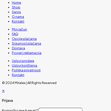
Home
Shop
Servis
O nama
Kontakt
Moj račun
FAQ
Opcije plaćanja
Sigurnost plaćanja
Dostava
Povrat i reklamacija
Uslovi prodaje
Uslovi korištenja
Politika privatnosti
Kontakt
© 2024 Mitalex | All Rights Reserved
✕
Prijava
Korisničko ime ili email
*