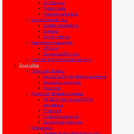
SSD diskovi
Prazni mediji
Memorijske kartice
Dodaci za mobitele
Zaštita za telefone
Sprejevi
Okviri i torbice
Neprekidna napajanja
UPS-ovi
Dodaci za UPS-ove
Telefoni i konferencijska oprema
Zvuk i slika
Televizori i dodaci
Nosači za TV, projektore i monitore
Dodaci za televizore
Televizori
Projektori i dodatna oprema
MIT ALEX promocija EPSON
projektora
Projektori
Projekcijska platna
Dodaci za projektore
Fotoaparati
Digitalni kompaktni fotoaparati