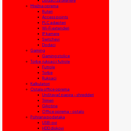
Dodaci za skenere
Mrežna oprema
Ruteri
Access points
PLC adapteri
Wi-Fi extenderi
IP kamere
Switchevi
Dodaci
Gaming
Gaming stolice
Torbe, ruksaci i futrole
Futrole
Torbe
Ruksaci
Kalkulatori
Ostala office oprema
Uništavač papira – shredderi
Trimeri
Giljotine
Office oprema – ostalo
Pohrana podataka
USB-ovi
HDD diskovi