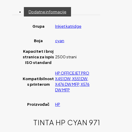
Dodatne informacije
Grupa
Inkjet katridge
Boja
cyan
Kapacitet i broj
stranica za ispis
2500 strani
ISO standard
HP OFFICEJET PRO
Kompatibilnost
X451 DW, X551 DW,
s printerom
X476 DW MFP, X576
DW MFP
Proizvođač
HP
TINTA HP CYAN 971