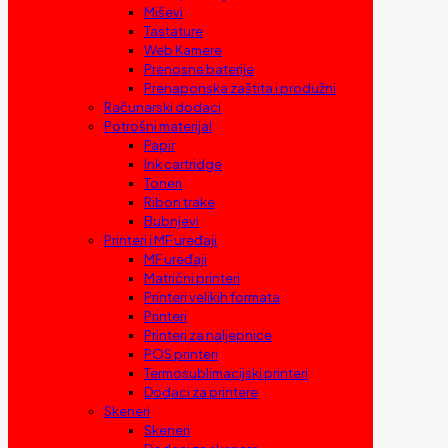
Miševi
Tastature
Web Kamere
Prenosne baterije
Prenaponska zaštita i produžni
Računarski dodaci
Potrošni materijal
Papir
Ink cartridge
Toneri
Ribon trake
Bubnjevi
Printeri i MF uređaji
MF uređaji
Matrični printeri
Printeri velikih formata
Printeri
Printeri za naljepnice
POS printeri
Termosublimacijski printeri
Dodaci za printere
Skeneri
Skeneri