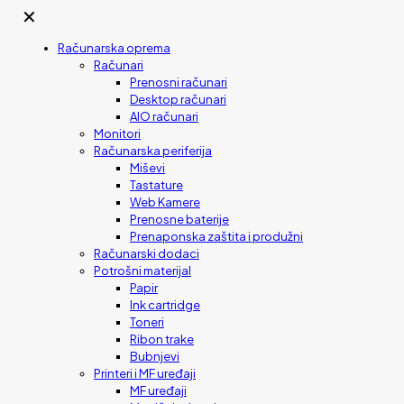
✕
Računarska oprema
Računari
Prenosni računari
Desktop računari
AIO računari
Monitori
Računarska periferija
Miševi
Tastature
Web Kamere
Prenosne baterije
Prenaponska zaštita i produžni
Računarski dodaci
Potrošni materijal
Papir
Ink cartridge
Toneri
Ribon trake
Bubnjevi
Printeri i MF uređaji
MF uređaji