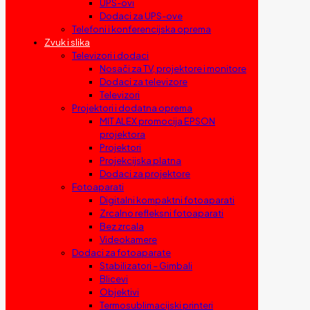
UPS-ovi
Dodaci za UPS-ove
Telefoni i konferencijska oprema
Zvuk i slika
Televizori i dodaci
Nosači za TV, projektore i monitore
Dodaci za televizore
Televizori
Projektori i dodatna oprema
MIT ALEX promocija EPSON
projektora
Projektori
Projekcijska platna
Dodaci za projektore
Fotoaparati
Digitalni kompaktni fotoaparati
Zrcalno refleksni fotoaparati
Bez zrcala
Videokamere
Dodaci za fotoaparate
Stabilizatori – Gimbali
Blicevi
Objektivi
Termosublimacijski printeri