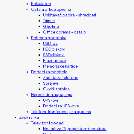
Kalkulatori
Ostala office oprema
Uništavač papira – shredderi
Trimeri
Giljotine
Office oprema – ostalo
Pohrana podataka
USB-ovi
HDD diskovi
SSD diskovi
Prazni mediji
Memorijske kartice
Dodaci za mobitele
Zaštita za telefone
Sprejevi
Okviri i torbice
Neprekidna napajanja
UPS-ovi
Dodaci za UPS-ove
Telefoni i konferencijska oprema
Zvuk i slika
Televizori i dodaci
Nosači za TV, projektore i monitore