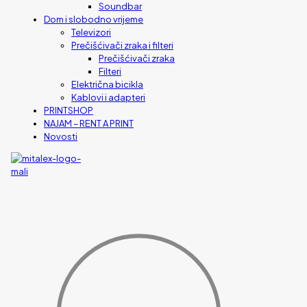
Soundbar
Dom i slobodno vrijeme
Televizori
Prečišćivači zraka i filteri
Prečišćivači zraka
Filteri
Električna bicikla
Kablovi i adapteri
PRINTSHOP
NAJAM – RENT A PRINT
Novosti