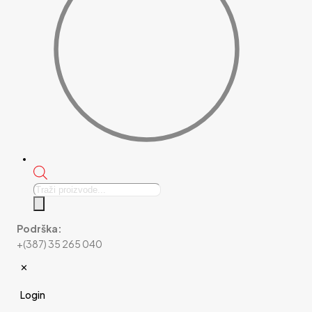
Products
search
Podrška:
+(387) 35 265 040
✕
Login