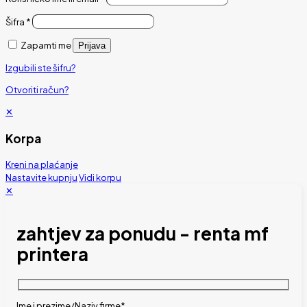
Šifra
*
Zapamti me
Prijava
Izgubili ste šifru?
Otvoriti račun?
✕
Korpa
Kreni na plaćanje
Nastavite kupnju
Vidi korpu
✕
zahtjev za ponudu - renta mf
printera
Ime i prezime/Naziv firme*