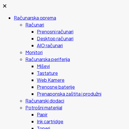
✕
Računarska oprema
Računari
Prenosni računari
Desktop računari
AIO računari
Monitori
Računarska periferija
Miševi
Tastature
Web Kamere
Prenosne baterije
Prenaponska zaštita i produžni
Računarski dodaci
Potrošni materijal
Papir
Ink cartridge
Toneri