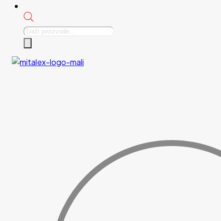
Products
search