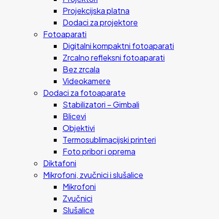
Projekcijska platna
Dodaci za projektore
Fotoaparati
Digitalni kompaktni fotoaparati
Zrcalno refleksni fotoaparati
Bez zrcala
Videokamere
Dodaci za fotoaparate
Stabilizatori – Gimbali
Blicevi
Objektivi
Termosublimacijski printeri
Foto pribor i oprema
Diktafoni
Mikrofoni, zvučnici i slušalice
Mikrofoni
Zvučnici
Slušalice