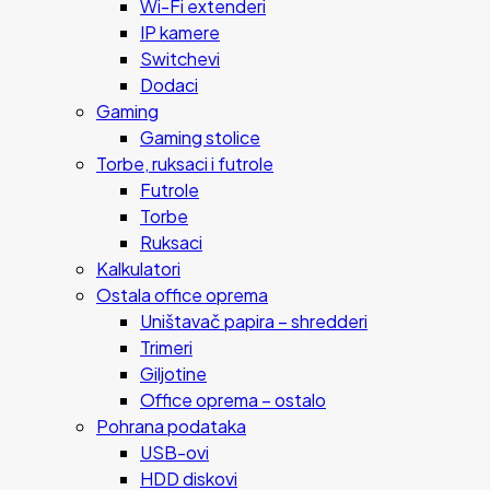
Wi-Fi extenderi
IP kamere
Switchevi
Dodaci
Gaming
Gaming stolice
Torbe, ruksaci i futrole
Futrole
Torbe
Ruksaci
Kalkulatori
Ostala office oprema
Uništavač papira – shredderi
Trimeri
Giljotine
Office oprema – ostalo
Pohrana podataka
USB-ovi
HDD diskovi