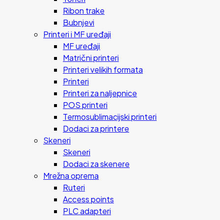
Ribon trake
Bubnjevi
Printeri i MF uređaji
MF uređaji
Matrični printeri
Printeri velikih formata
Printeri
Printeri za naljepnice
POS printeri
Termosublimacijski printeri
Dodaci za printere
Skeneri
Skeneri
Dodaci za skenere
Mrežna oprema
Ruteri
Access points
PLC adapteri