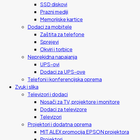
SSD diskovi
Prazni mediji
Memorijske kartice
Dodaci za mobitele
Zaštita za telefone
Sprejevi
Okviri i torbice
Neprekidna napajanja
UPS-ovi
Dodaci za UPS-ove
Telefoni i konferencijska oprema
Zvuk i slika
Televizori i dodaci
Nosači za TV, projektore i monitore
Dodaci za televizore
Televizori
Projektori i dodatna oprema
MIT ALEX promocija EPSON projektora
Projektori