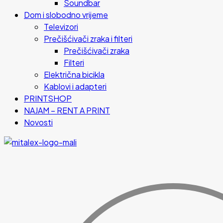
Soundbar
Dom i slobodno vrijeme
Televizori
Prečišćivači zraka i filteri
Prečišćivači zraka
Filteri
Električna bicikla
Kablovi i adapteri
PRINTSHOP
NAJAM – RENT A PRINT
Novosti