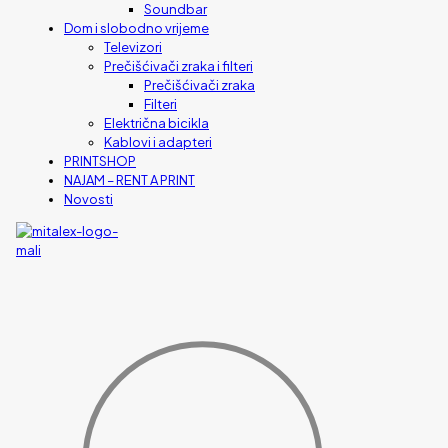
Soundbar
Dom i slobodno vrijeme
Televizori
Prečišćivači zraka i filteri
Prečišćivači zraka
Filteri
Električna bicikla
Kablovi i adapteri
PRINTSHOP
NAJAM – RENT A PRINT
Novosti