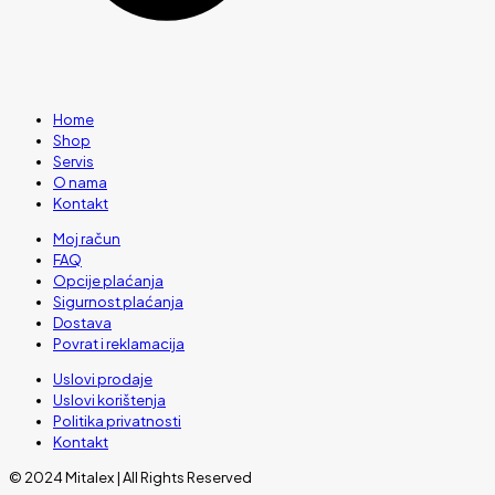
Home
Shop
Servis
O nama
Kontakt
Moj račun
FAQ
Opcije plaćanja
Sigurnost plaćanja
Dostava
Povrat i reklamacija
Uslovi prodaje
Uslovi korištenja
Politika privatnosti
Kontakt
© 2024 Mitalex | All Rights Reserved