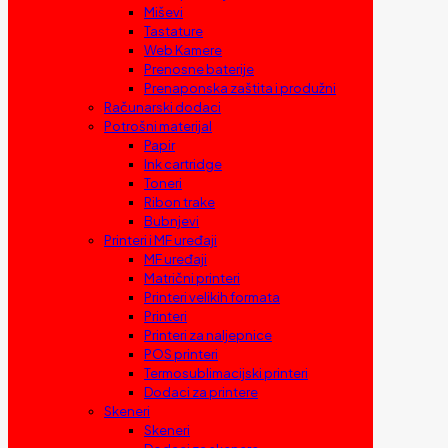
Miševi
Tastature
Web Kamere
Prenosne baterije
Prenaponska zaštita i produžni
Računarski dodaci
Potrošni materijal
Papir
Ink cartridge
Toneri
Ribon trake
Bubnjevi
Printeri i MF uređaji
MF uređaji
Matrični printeri
Printeri velikih formata
Printeri
Printeri za naljepnice
POS printeri
Termosublimacijski printeri
Dodaci za printere
Skeneri
Skeneri