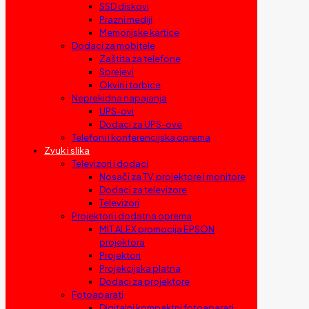
SSD diskovi
Prazni mediji
Memorijske kartice
Dodaci za mobitele
Zaštita za telefone
Sprejevi
Okviri i torbice
Neprekidna napajanja
UPS-ovi
Dodaci za UPS-ove
Telefoni i konferencijska oprema
Zvuk i slika
Televizori i dodaci
Nosači za TV, projektore i monitore
Dodaci za televizore
Televizori
Projektori i dodatna oprema
MIT ALEX promocija EPSON
projektora
Projektori
Projekcijska platna
Dodaci za projektore
Fotoaparati
Digitalni kompaktni fotoaparati