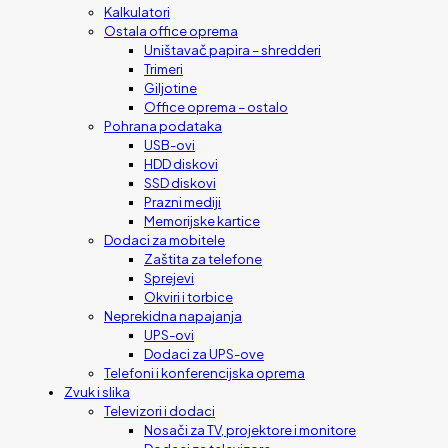
Kalkulatori
Ostala office oprema
Uništavač papira – shredderi
Trimeri
Giljotine
Office oprema – ostalo
Pohrana podataka
USB-ovi
HDD diskovi
SSD diskovi
Prazni mediji
Memorijske kartice
Dodaci za mobitele
Zaštita za telefone
Sprejevi
Okviri i torbice
Neprekidna napajanja
UPS-ovi
Dodaci za UPS-ove
Telefoni i konferencijska oprema
Zvuk i slika
Televizori i dodaci
Nosači za TV, projektore i monitore