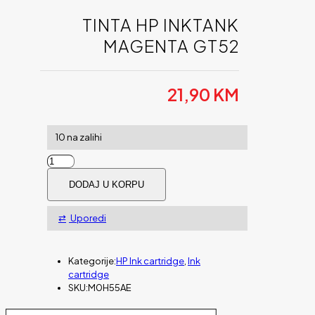
TINTA HP INKTANK
MAGENTA GT52
21,90
KM
10 na zalihi
Tinta
HP
DODAJ U KORPU
Inktank
magenta
GT52
Uporedi
količina
Kategorije:
HP Ink cartridge
,
Ink
cartridge
SKU:
M0H55AE