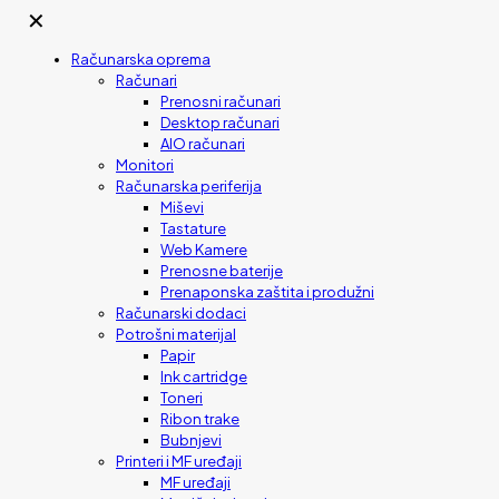
✕
Računarska oprema
Računari
Prenosni računari
Desktop računari
AIO računari
Monitori
Računarska periferija
Miševi
Tastature
Web Kamere
Prenosne baterije
Prenaponska zaštita i produžni
Računarski dodaci
Potrošni materijal
Papir
Ink cartridge
Toneri
Ribon trake
Bubnjevi
Printeri i MF uređaji
MF uređaji