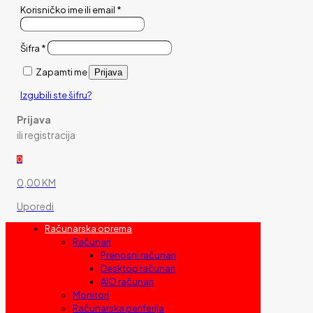
Korisničko ime ili email
*
Šifra
*
Zapamti me
Prijava
Izgubili ste šifru?
Prijava
ili registracija
0
0,00 KM
Uporedi
Računarska oprema
Računari
Prenosni računari
Desktop računari
AIO računari
Monitori
Računarska periferija