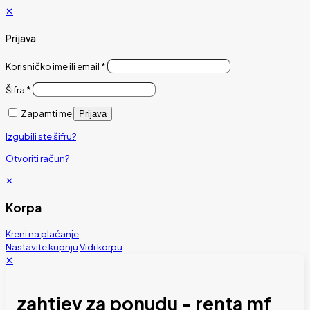
✕
Prijava
Korisničko ime ili email
*
Šifra
*
Zapamti me
Prijava
Izgubili ste šifru?
Otvoriti račun?
✕
Korpa
Kreni na plaćanje
Nastavite kupnju
Vidi korpu
✕
zahtjev za ponudu - renta mf