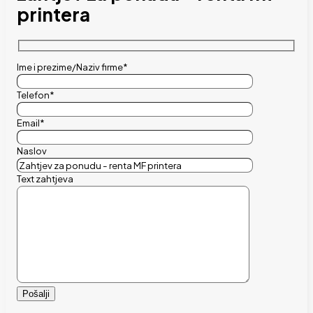
printera
Ime i prezime/Naziv firme*
Telefon*
Email*
Naslov
Text zahtjeva