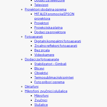
Dodaci za televizore
Televizori
Projektori i dodatna oprema
MIT ALEX promocija EPSON
projektora
Projektori
Projekcijska platna
Dodaci za projektore
Fotoaparati
Digitalni kompaktni fotoaparati
Zrcalno refleksni fotoaparati
Bez zrcala
Videokamere
Dodaci za fotoaparate
Stabilizatori – Gimbali
Blicevi
Objektivi
Termosublimacijski printeri
Foto pribor i oprema
Diktafoni
Mikrofoni, zvučnici i slušalice
Mikrofoni
Zvučnici
Slušalice