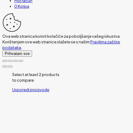
Moj račun
0
Korpa
Ova web stranica koristi kolačiće za poboljšanje vašeg iskustva.
Korištenjem ove web stranice slažete se s našim
Pravilima zaštite
podataka
.
Prihvatam sve
Select at least 2 products
to compare
Usporedi proizvode