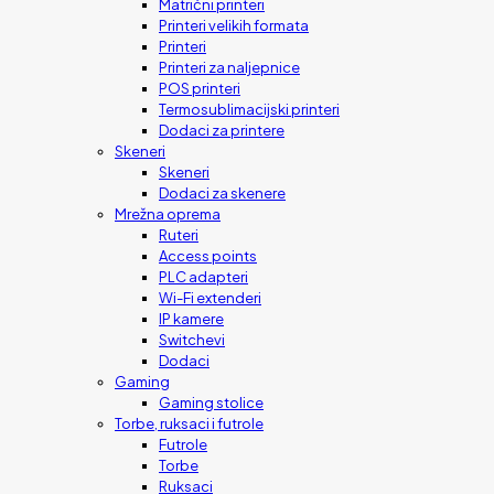
Matrični printeri
Printeri velikih formata
Printeri
Printeri za naljepnice
POS printeri
Termosublimacijski printeri
Dodaci za printere
Skeneri
Skeneri
Dodaci za skenere
Mrežna oprema
Ruteri
Access points
PLC adapteri
Wi-Fi extenderi
IP kamere
Switchevi
Dodaci
Gaming
Gaming stolice
Torbe, ruksaci i futrole
Futrole
Torbe
Ruksaci