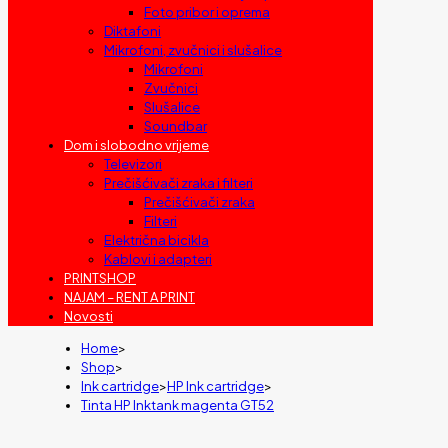
Foto pribor i oprema
Diktafoni
Mikrofoni, zvučnici i slušalice
Mikrofoni
Zvučnici
Slušalice
Soundbar
Dom i slobodno vrijeme
Televizori
Prečišćivači zraka i filteri
Prečišćivači zraka
Filteri
Električna bicikla
Kablovi i adapteri
PRINTSHOP
NAJAM – RENT A PRINT
Novosti
Home
>
Shop
>
Ink cartridge
>
HP Ink cartridge
>
Tinta HP Inktank magenta GT52