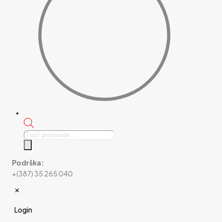
Products
search
Podrška:
+(387) 35 265 040
✕
Login