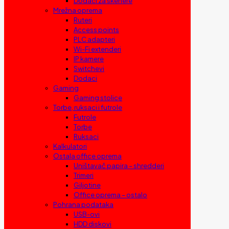
Dodaci za skenere
Mrežna oprema
Ruteri
Access points
PLC adapteri
Wi-Fi extenderi
IP kamere
Switchevi
Dodaci
Gaming
Gaming stolice
Torbe, ruksaci i futrole
Futrole
Torbe
Ruksaci
Kalkulatori
Ostala office oprema
Uništavač papira – shredderi
Trimeri
Giljotine
Office oprema – ostalo
Pohrana podataka
USB-ovi
HDD diskovi