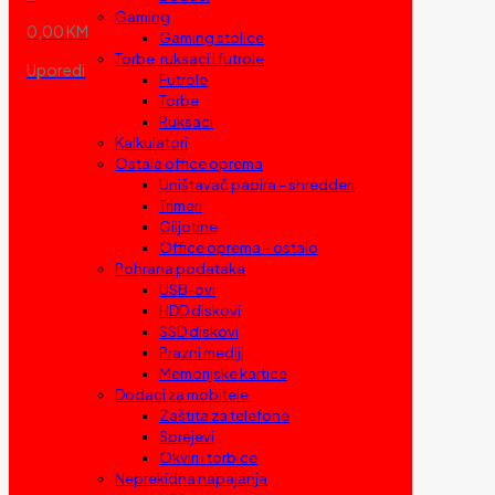
Gaming
0,00 KM
Gaming stolice
Torbe, ruksaci i futrole
Uporedi
Futrole
Torbe
Ruksaci
Kalkulatori
Ostala office oprema
Uništavač papira – shredderi
Trimeri
Giljotine
Office oprema – ostalo
Pohrana podataka
USB-ovi
HDD diskovi
SSD diskovi
Prazni mediji
Memorijske kartice
Dodaci za mobitele
Zaštita za telefone
Sprejevi
Okviri i torbice
Neprekidna napajanja