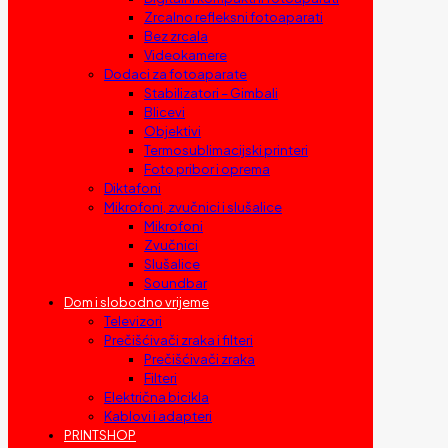
Zrcalno refleksni fotoaparati
Bez zrcala
Videokamere
Dodaci za fotoaparate
Stabilizatori – Gimbali
Blicevi
Objektivi
Termosublimacijski printeri
Foto pribor i oprema
Diktafoni
Mikrofoni, zvučnici i slušalice
Mikrofoni
Zvučnici
Slušalice
Soundbar
Dom i slobodno vrijeme
Televizori
Prečišćivači zraka i filteri
Prečišćivači zraka
Filteri
Električna bicikla
Kablovi i adapteri
PRINTSHOP