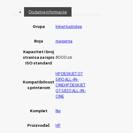
Dodatne informacije
Grupa
Inkjet katridge
Boja
magenta
Kapacitet i broj
stranica za ispis
8000 str
ISO standard
HP DESKJET GT
5810 ALL-IN-
Kompatibilnost
ONEHP DESKJET
s printerom
GT 5820 ALL-IN-
ONE
Komplet
Ne
Proizvođač
HP