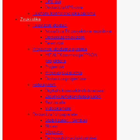
UPS-ovi
Dodaci za UPS-ove
Telefoni i konferencijska oprema
Zvuk i slika
Televizori i dodaci
Nosači za TV, projektore i monitore
Dodaci za televizore
Televizori
Projektori i dodatna oprema
MIT ALEX promocija EPSON
projektora
Projektori
Projekcijska platna
Dodaci za projektore
Fotoaparati
Digitalni kompaktni fotoaparati
Zrcalno refleksni fotoaparati
Bez zrcala
Videokamere
Dodaci za fotoaparate
Stabilizatori – Gimbali
Blicevi
Objektivi
Termosublimacijski printeri