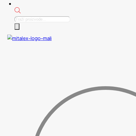
Products
search