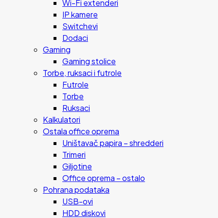
Wi-Fi extenderi
IP kamere
Switchevi
Dodaci
Gaming
Gaming stolice
Torbe, ruksaci i futrole
Futrole
Torbe
Ruksaci
Kalkulatori
Ostala office oprema
Uništavač papira – shredderi
Trimeri
Giljotine
Office oprema – ostalo
Pohrana podataka
USB-ovi
HDD diskovi