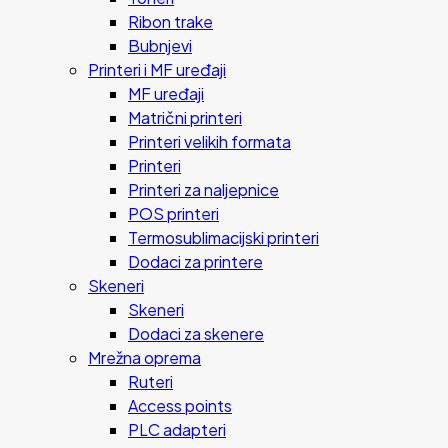
Ribon trake
Bubnjevi
Printeri i MF uređaji
MF uređaji
Matrični printeri
Printeri velikih formata
Printeri
Printeri za naljepnice
POS printeri
Termosublimacijski printeri
Dodaci za printere
Skeneri
Skeneri
Dodaci za skenere
Mrežna oprema
Ruteri
Access points
PLC adapteri