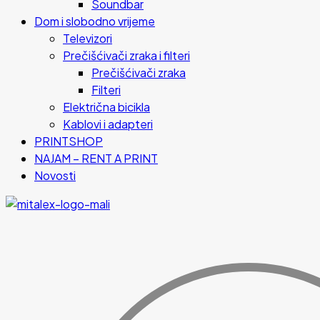
Soundbar
Dom i slobodno vrijeme
Televizori
Prečišćivači zraka i filteri
Prečišćivači zraka
Filteri
Električna bicikla
Kablovi i adapteri
PRINTSHOP
NAJAM – RENT A PRINT
Novosti