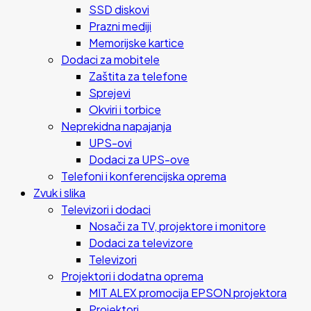
SSD diskovi
Prazni mediji
Memorijske kartice
Dodaci za mobitele
Zaštita za telefone
Sprejevi
Okviri i torbice
Neprekidna napajanja
UPS-ovi
Dodaci za UPS-ove
Telefoni i konferencijska oprema
Zvuk i slika
Televizori i dodaci
Nosači za TV, projektore i monitore
Dodaci za televizore
Televizori
Projektori i dodatna oprema
MIT ALEX promocija EPSON projektora
Projektori