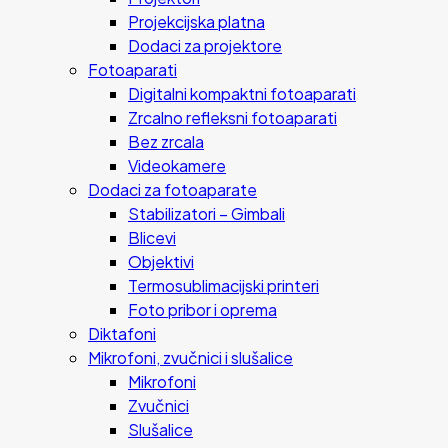
Projekcijska platna
Dodaci za projektore
Fotoaparati
Digitalni kompaktni fotoaparati
Zrcalno refleksni fotoaparati
Bez zrcala
Videokamere
Dodaci za fotoaparate
Stabilizatori – Gimbali
Blicevi
Objektivi
Termosublimacijski printeri
Foto pribor i oprema
Diktafoni
Mikrofoni, zvučnici i slušalice
Mikrofoni
Zvučnici
Slušalice