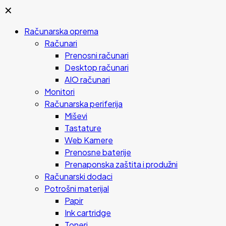
✕
Računarska oprema
Računari
Prenosni računari
Desktop računari
AIO računari
Monitori
Računarska periferija
Miševi
Tastature
Web Kamere
Prenosne baterije
Prenaponska zaštita i produžni
Računarski dodaci
Potrošni materijal
Papir
Ink cartridge
Toneri