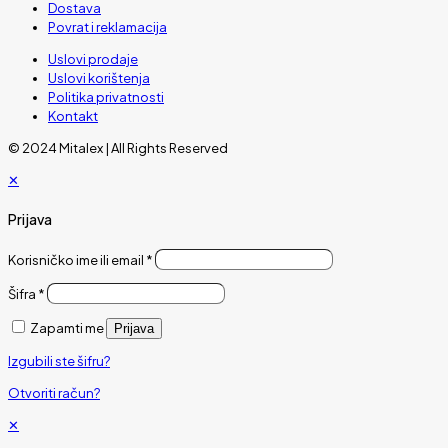
Dostava
Povrat i reklamacija
Uslovi prodaje
Uslovi korištenja
Politika privatnosti
Kontakt
© 2024 Mitalex | All Rights Reserved
✕
Prijava
Korisničko ime ili email
*
Šifra
*
Zapamti me
Prijava
Izgubili ste šifru?
Otvoriti račun?
✕