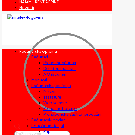
NAJAM – RENT A PRINT
Novosti
Računarska oprema
Računari
Prenosni računari
Desktop računari
AIO računari
Monitori
Računarska periferija
Miševi
Tastature
Web Kamere
Prenosne baterije
Prenaponska zaštita i produžni
Računarski dodaci
Potrošni materijal
Papir
Products