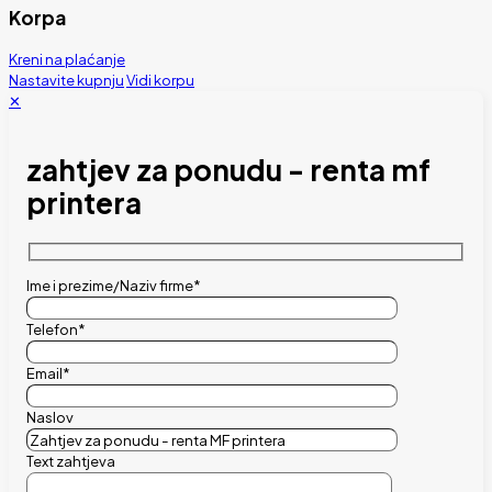
Korpa
Kreni na plaćanje
Nastavite kupnju
Vidi korpu
✕
zahtjev za ponudu - renta mf
printera
Ime i prezime/Naziv firme*
Telefon*
Email*
Naslov
Text zahtjeva