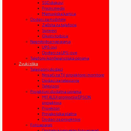
SSD diskovi
Prazni mediji
Memorijske kartice
Dodaci za mobitele
Zaštita za telefone
Sprejevi
Okviri i torbice
Neprekidna napajanja
UPS-ovi
Dodaci za UPS-ove
Telefoni i konferencijska oprema
Zvuk i slika
Televizori i dodaci
Nosači za TV, projektore i monitore
Dodaci za televizore
Televizori
Projektori i dodatna oprema
MIT ALEX promocija EPSON
projektora
Projektori
Projekcijska platna
Dodaci za projektore
Fotoaparati
Digitalni kompaktni fotoaparati