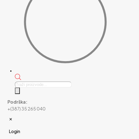
Products
search
Podrška:
+(387) 35 265 040
✕
Login