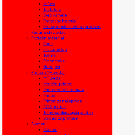
Miševi
Tastature
Web Kamere
Prenosne baterije
Prenaponska zaštita i produžni
Računarski dodaci
Potrošni materijal
Papir
Ink cartridge
Toneri
Ribon trake
Bubnjevi
Printeri i MF uređaji
MF uređaji
Matrični printeri
Printeri velikih formata
Printeri
Printeri za naljepnice
POS printeri
Termosublimacijski printeri
Dodaci za printere
Skeneri
Skeneri