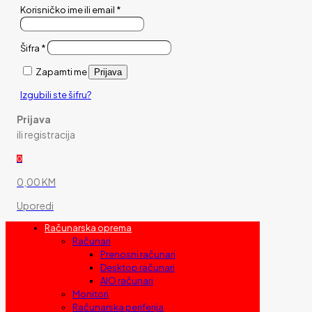
Korisničko ime ili email
*
Šifra
*
Zapamti me
Prijava
Izgubili ste šifru?
Prijava
ili registracija
0
0,00 KM
Uporedi
Računarska oprema
Računari
Prenosni računari
Desktop računari
AIO računari
Monitori
Računarska periferija