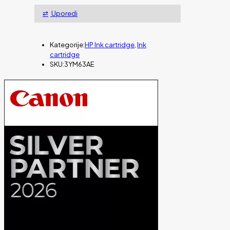
Uporedi
Kategorije:
HP Ink cartridge
,
Ink
cartridge
SKU:
3YM63AE