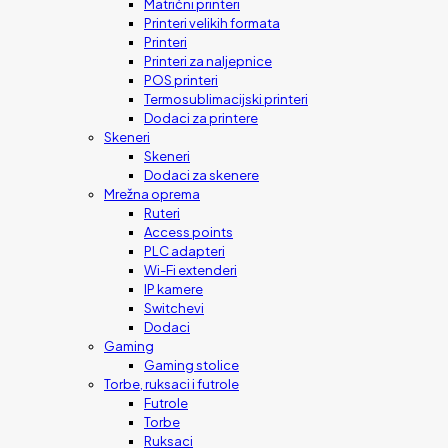
Matrični printeri
Printeri velikih formata
Printeri
Printeri za naljepnice
POS printeri
Termosublimacijski printeri
Dodaci za printere
Skeneri
Skeneri
Dodaci za skenere
Mrežna oprema
Ruteri
Access points
PLC adapteri
Wi-Fi extenderi
IP kamere
Switchevi
Dodaci
Gaming
Gaming stolice
Torbe, ruksaci i futrole
Futrole
Torbe
Ruksaci