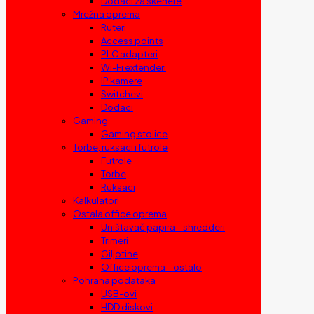
Dodaci za skenere
Mrežna oprema
Ruteri
Access points
PLC adapteri
Wi-Fi extenderi
IP kamere
Switchevi
Dodaci
Gaming
Gaming stolice
Torbe, ruksaci i futrole
Futrole
Torbe
Ruksaci
Kalkulatori
Ostala office oprema
Uništavač papira – shredderi
Trimeri
Giljotine
Office oprema – ostalo
Pohrana podataka
USB-ovi
HDD diskovi