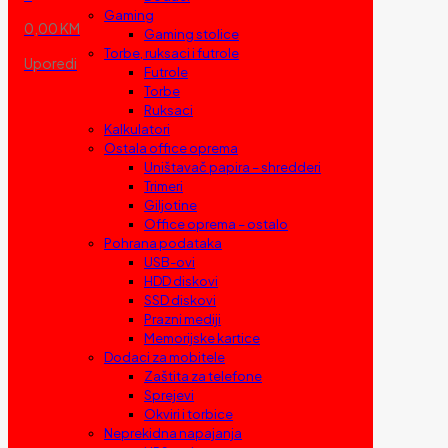
Gaming
0,00 KM
Gaming stolice
Torbe, ruksaci i futrole
Uporedi
Futrole
Torbe
Ruksaci
Kalkulatori
Ostala office oprema
Uništavač papira – shredderi
Trimeri
Giljotine
Office oprema – ostalo
Pohrana podataka
USB-ovi
HDD diskovi
SSD diskovi
Prazni mediji
Memorijske kartice
Dodaci za mobitele
Zaštita za telefone
Sprejevi
Okviri i torbice
Neprekidna napajanja