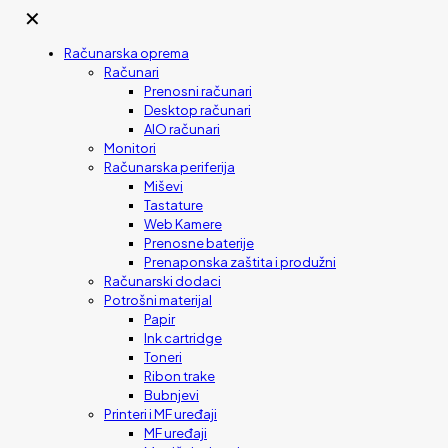
✕
Računarska oprema
Računari
Prenosni računari
Desktop računari
AIO računari
Monitori
Računarska periferija
Miševi
Tastature
Web Kamere
Prenosne baterije
Prenaponska zaštita i produžni
Računarski dodaci
Potrošni materijal
Papir
Ink cartridge
Toneri
Ribon trake
Bubnjevi
Printeri i MF uređaji
MF uređaji