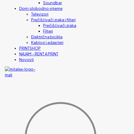
Soundbar
Dom i slobodno vrijeme
Televizori
Prečišćivači zraka i filteri
Prečišćivači zraka
Filteri
Električna bicikla
Kablovi i adapteri
PRINTSHOP
NAJAM – RENT A PRINT
Novosti