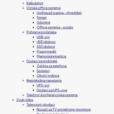
Kalkulatori
Ostala office oprema
Uništavač papira – shredderi
Trimeri
Giljotine
Office oprema – ostalo
Pohrana podataka
USB-ovi
HDD diskovi
SSD diskovi
Prazni mediji
Memorijske kartice
Dodaci za mobitele
Zaštita za telefone
Sprejevi
Okviri i torbice
Neprekidna napajanja
UPS-ovi
Dodaci za UPS-ove
Telefoni i konferencijska oprema
Zvuk i slika
Televizori i dodaci
Nosači za TV, projektore i monitore