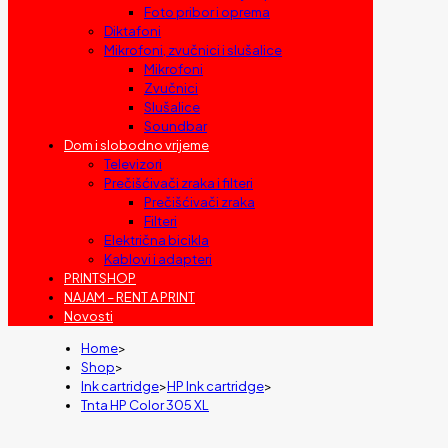
Foto pribor i oprema
Diktafoni
Mikrofoni, zvučnici i slušalice
Mikrofoni
Zvučnici
Slušalice
Soundbar
Dom i slobodno vrijeme
Televizori
Prečišćivači zraka i filteri
Prečišćivači zraka
Filteri
Električna bicikla
Kablovi i adapteri
PRINTSHOP
NAJAM – RENT A PRINT
Novosti
Home
>
Shop
>
Ink cartridge
>
HP Ink cartridge
>
Tnta HP Color 305 XL