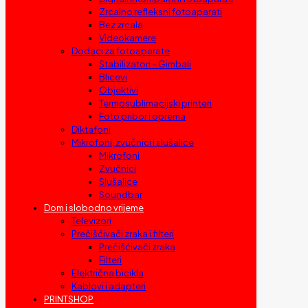
Zrcalno refleksni fotoaparati
Bez zrcala
Videokamere
Dodaci za fotoaparate
Stabilizatori – Gimbali
Blicevi
Objektivi
Termosublimacijski printeri
Foto pribor i oprema
Diktafoni
Mikrofoni, zvučnici i slušalice
Mikrofoni
Zvučnici
Slušalice
Soundbar
Dom i slobodno vrijeme
Televizori
Prečišćivači zraka i filteri
Prečišćivači zraka
Filteri
Električna bicikla
Kablovi i adapteri
PRINTSHOP