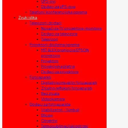
UPS-ovi
Dodaci za UPS-ove
Telefoni i konferencijska oprema
Zvuk i slika
Televizori i dodaci
Nosači za TV, projektore i monitore
Dodaci za televizore
Televizori
Projektori i dodatna oprema
MIT ALEX promocija EPSON
projektora
Projektori
Projekcijska platna
Dodaci za projektore
Fotoaparati
Digitalni kompaktni fotoaparati
Zrcalno refleksni fotoaparati
Bez zrcala
Videokamere
Dodaci za fotoaparate
Stabilizatori – Gimbali
Blicevi
Objektivi
Termosublimacijski printeri