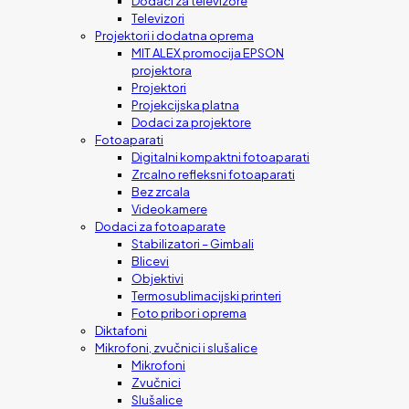
Dodaci za televizore
Televizori
Projektori i dodatna oprema
MIT ALEX promocija EPSON
projektora
Projektori
Projekcijska platna
Dodaci za projektore
Fotoaparati
Digitalni kompaktni fotoaparati
Zrcalno refleksni fotoaparati
Bez zrcala
Videokamere
Dodaci za fotoaparate
Stabilizatori – Gimbali
Blicevi
Objektivi
Termosublimacijski printeri
Foto pribor i oprema
Diktafoni
Mikrofoni, zvučnici i slušalice
Mikrofoni
Zvučnici
Slušalice