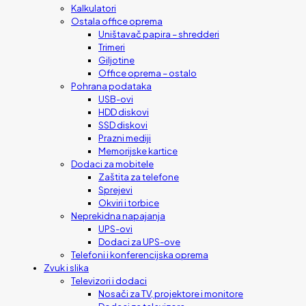
Kalkulatori
Ostala office oprema
Uništavač papira – shredderi
Trimeri
Giljotine
Office oprema – ostalo
Pohrana podataka
USB-ovi
HDD diskovi
SSD diskovi
Prazni mediji
Memorijske kartice
Dodaci za mobitele
Zaštita za telefone
Sprejevi
Okviri i torbice
Neprekidna napajanja
UPS-ovi
Dodaci za UPS-ove
Telefoni i konferencijska oprema
Zvuk i slika
Televizori i dodaci
Nosači za TV, projektore i monitore