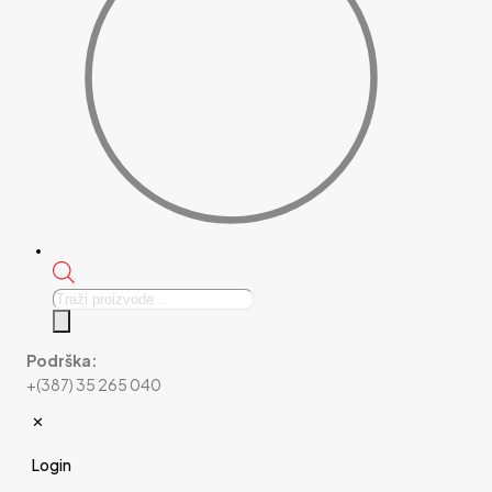
Products
search
Podrška:
+(387) 35 265 040
✕
Login