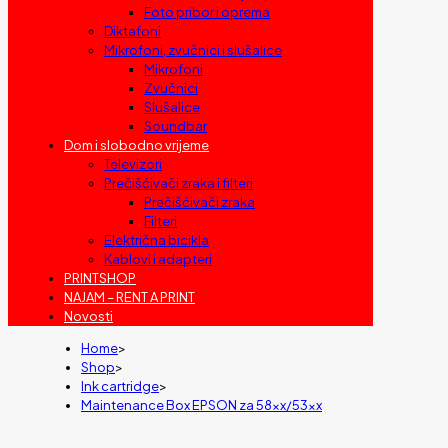
Foto pribor i oprema
Diktafoni
Mikrofoni, zvučnici i slušalice
Mikrofoni
Zvučnici
Slušalice
Soundbar
Dom i slobodno vrijeme
Televizori
Prečišćivači zraka i filteri
Prečišćivači zraka
Filteri
Električna bicikla
Kablovi i adapteri
PRINTSHOP
NAJAM – RENT A PRINT
Novosti
Home
>
Shop
>
Ink cartridge
>
Maintenance Box EPSON za 58xx/53xx