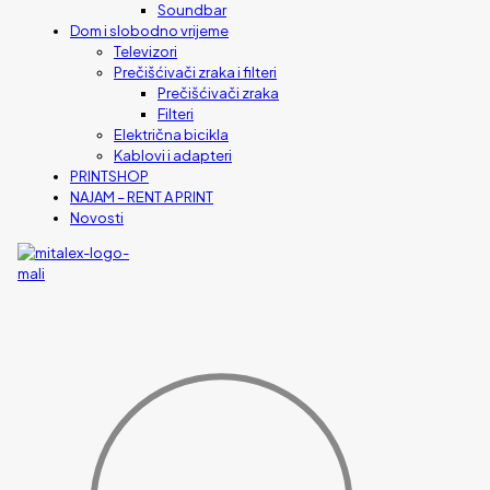
Soundbar
Dom i slobodno vrijeme
Televizori
Prečišćivači zraka i filteri
Prečišćivači zraka
Filteri
Električna bicikla
Kablovi i adapteri
PRINTSHOP
NAJAM – RENT A PRINT
Novosti