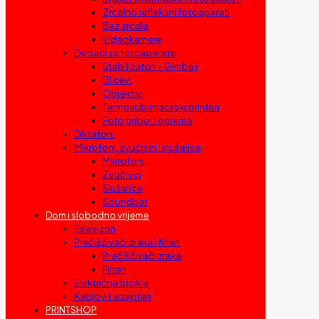
Zrcalno refleksni fotoaparati
Bez zrcala
Videokamere
Dodaci za fotoaparate
Stabilizatori – Gimbali
Blicevi
Objektivi
Termosublimacijski printeri
Foto pribor i oprema
Diktafoni
Mikrofoni, zvučnici i slušalice
Mikrofoni
Zvučnici
Slušalice
Soundbar
Dom i slobodno vrijeme
Televizori
Prečišćivači zraka i filteri
Prečišćivači zraka
Filteri
Električna bicikla
Kablovi i adapteri
PRINTSHOP