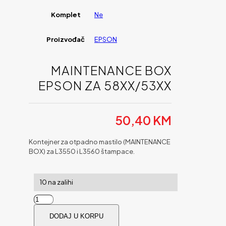
Komplet
Ne
Proizvođač
EPSON
MAINTENANCE BOX
EPSON ZA 58XX/53XX
50,40
KM
Kontejner za otpadno mastilo (MAINTENANCE
BOX) za L3550 i L3560 štampace.
10 na zalihi
Maintenance
Box
DODAJ U KORPU
EPSON