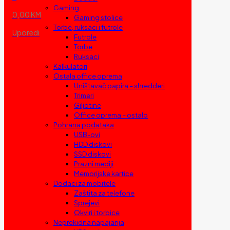
Gaming
0,00 KM
Gaming stolice
Torbe, ruksaci i futrole
Uporedi
Futrole
Torbe
Ruksaci
Kalkulatori
Ostala office oprema
Uništavač papira – shredderi
Trimeri
Giljotine
Office oprema – ostalo
Pohrana podataka
USB-ovi
HDD diskovi
SSD diskovi
Prazni mediji
Memorijske kartice
Dodaci za mobitele
Zaštita za telefone
Sprejevi
Okviri i torbice
Neprekidna napajanja