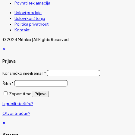
Povrat i reklamacija
Uslovi prodaje
Uslovi korištenja
Politika privatnosti
Kontakt
© 2024 Mitalex | All Rights Reserved
✕
Prijava
Korisničko ime ili email
*
Šifra
*
Zapamti me
Prijava
Izgubili ste šifru?
Otvoriti račun?
✕
Korpa