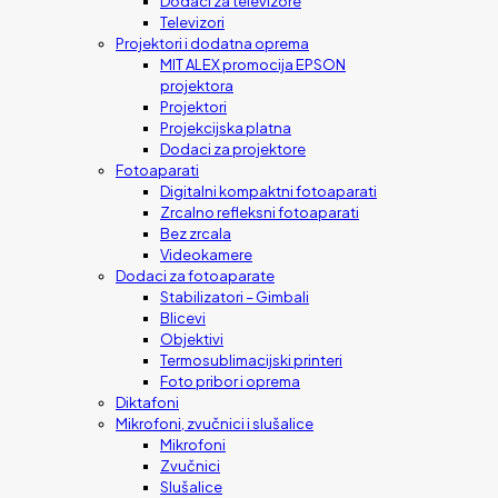
Dodaci za televizore
Televizori
Projektori i dodatna oprema
MIT ALEX promocija EPSON
projektora
Projektori
Projekcijska platna
Dodaci za projektore
Fotoaparati
Digitalni kompaktni fotoaparati
Zrcalno refleksni fotoaparati
Bez zrcala
Videokamere
Dodaci za fotoaparate
Stabilizatori – Gimbali
Blicevi
Objektivi
Termosublimacijski printeri
Foto pribor i oprema
Diktafoni
Mikrofoni, zvučnici i slušalice
Mikrofoni
Zvučnici
Slušalice