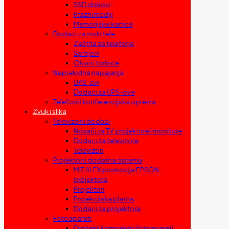
SSD diskovi
Prazni mediji
Memorijske kartice
Dodaci za mobitele
Zaštita za telefone
Sprejevi
Okviri i torbice
Neprekidna napajanja
UPS-ovi
Dodaci za UPS-ove
Telefoni i konferencijska oprema
Zvuk i slika
Televizori i dodaci
Nosači za TV, projektore i monitore
Dodaci za televizore
Televizori
Projektori i dodatna oprema
MIT ALEX promocija EPSON
projektora
Projektori
Projekcijska platna
Dodaci za projektore
Fotoaparati
Digitalni kompaktni fotoaparati