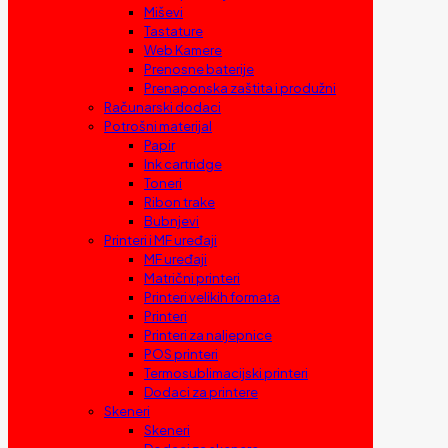
Miševi
Tastature
Web Kamere
Prenosne baterije
Prenaponska zaštita i produžni
Računarski dodaci
Potrošni materijal
Papir
Ink cartridge
Toneri
Ribon trake
Bubnjevi
Printeri i MF uređaji
MF uređaji
Matrični printeri
Printeri velikih formata
Printeri
Printeri za naljepnice
POS printeri
Termosublimacijski printeri
Dodaci za printere
Skeneri
Skeneri