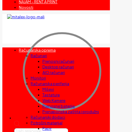
NAJAM – RENT A PRINT
Novosti
Računarska oprema
Računari
Prenosni računari
Desktop računari
AIO računari
Monitori
Računarska periferija
Miševi
Tastature
Web Kamere
Prenosne baterije
Prenaponska zaštita i produžni
Računarski dodaci
Potrošni materijal
Papir
Products