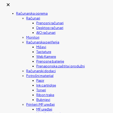
✕
Računarska oprema
Računari
Prenosni računari
Desktop računari
AIO računari
Monitori
Računarska periferija
Miševi
Tastature
Web Kamere
Prenosne baterije
Prenaponska zaštita i produžni
Računarski dodaci
Potrošni materijal
Papir
Ink cartridge
Toneri
Ribon trake
Bubnjevi
Printeri i MF uređaji
MF uređaji