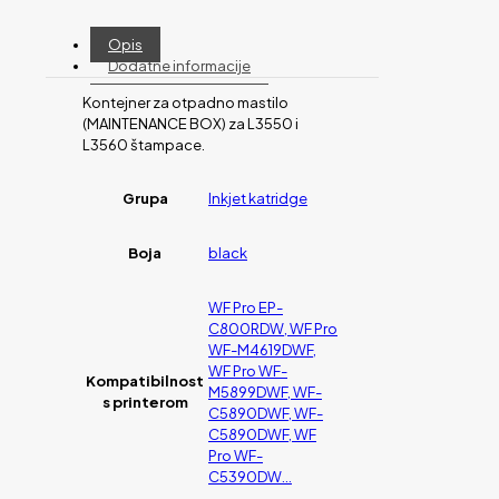
Opis
Dodatne informacije
Kontejner za otpadno mastilo
(MAINTENANCE BOX) za L3550 i
L3560 štampace.
Grupa
Inkjet katridge
Boja
black
WF Pro EP-
C800RDW, WF Pro
WF-M4619DWF,
WF Pro WF-
Kompatibilnost
M5899DWF, WF-
s printerom
C5890DWF, WF-
C5890DWF, WF
Pro WF-
C5390DW…