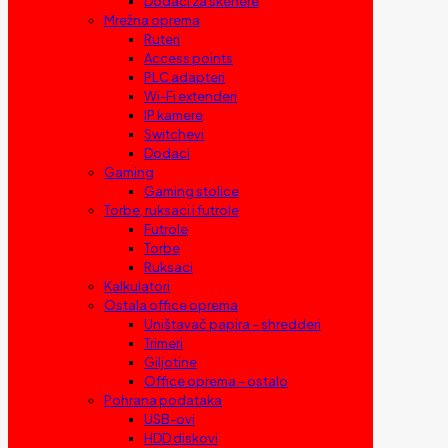
Dodaci za skenere
Mrežna oprema
Ruteri
Access points
PLC adapteri
Wi-Fi extenderi
IP kamere
Switchevi
Dodaci
Gaming
Gaming stolice
Torbe, ruksaci i futrole
Futrole
Torbe
Ruksaci
Kalkulatori
Ostala office oprema
Uništavač papira – shredderi
Trimeri
Giljotine
Office oprema – ostalo
Pohrana podataka
USB-ovi
HDD diskovi