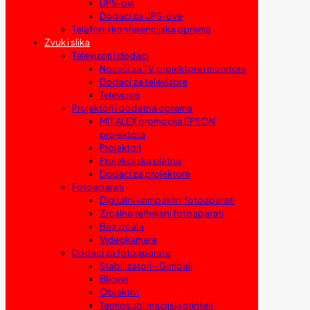
UPS-ovi
Dodaci za UPS-ove
Telefoni i konferencijska oprema
Zvuk i slika
Televizori i dodaci
Nosači za TV, projektore i monitore
Dodaci za televizore
Televizori
Projektori i dodatna oprema
MIT ALEX promocija EPSON
projektora
Projektori
Projekcijska platna
Dodaci za projektore
Fotoaparati
Digitalni kompaktni fotoaparati
Zrcalno refleksni fotoaparati
Bez zrcala
Videokamere
Dodaci za fotoaparate
Stabilizatori – Gimbali
Blicevi
Objektivi
Termosublimacijski printeri