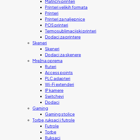
Matrični printeri
Printeri velikih formata
Printeri
Printeri za naljepnice
POS printeri
Termosublimacijski printeri
Dodaci za printere
Skeneri
Skeneri
Dodaci za skenere
Mrežna oprema
Ruteri
Access points
PLC adapteri
Wi-Fi extenderi
IP kamere
Switchevi
Dodaci
Gaming
Gaming stolice
Torbe, ruksaci i futrole
Futrole
Torbe
Ruksaci