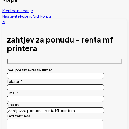
Kreni na plaćanje
Nastavite kupnju
Vidi korpu
✕
zahtjev za ponudu - renta mf
printera
Ime i prezime/Naziv firme*
Telefon*
Email*
Naslov
Text zahtjeva