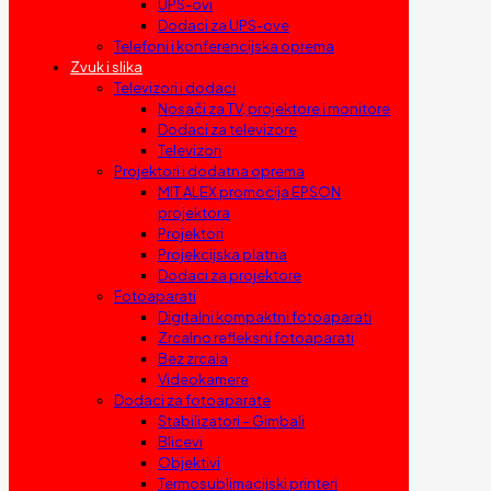
UPS-ovi
Dodaci za UPS-ove
Telefoni i konferencijska oprema
Zvuk i slika
Televizori i dodaci
Nosači za TV, projektore i monitore
Dodaci za televizore
Televizori
Projektori i dodatna oprema
MIT ALEX promocija EPSON
projektora
Projektori
Projekcijska platna
Dodaci za projektore
Fotoaparati
Digitalni kompaktni fotoaparati
Zrcalno refleksni fotoaparati
Bez zrcala
Videokamere
Dodaci za fotoaparate
Stabilizatori – Gimbali
Blicevi
Objektivi
Termosublimacijski printeri