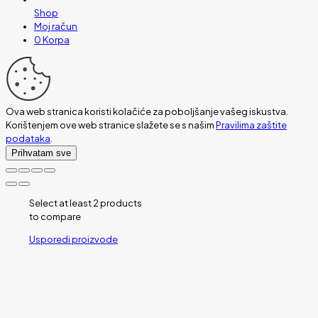
Shop
Moj račun
0
Korpa
Ova web stranica koristi kolačiće za poboljšanje vašeg iskustva.
Korištenjem ove web stranice slažete se s našim
Pravilima zaštite
podataka
.
Prihvatam sve
Select at least 2 products
to compare
Usporedi proizvode