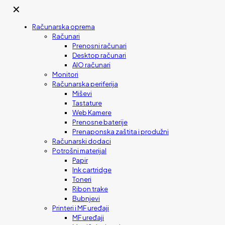
✕
Računarska oprema
Računari
Prenosni računari
Desktop računari
AIO računari
Monitori
Računarska periferija
Miševi
Tastature
Web Kamere
Prenosne baterije
Prenaponska zaštita i produžni
Računarski dodaci
Potrošni materijal
Papir
Ink cartridge
Toneri
Ribon trake
Bubnjevi
Printeri i MF uređaji
MF uređaji