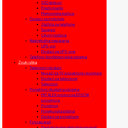
SSD diskovi
Prazni mediji
Memorijske kartice
Dodaci za mobitele
Zaštita za telefone
Sprejevi
Okviri i torbice
Neprekidna napajanja
UPS-ovi
Dodaci za UPS-ove
Telefoni i konferencijska oprema
Zvuk i slika
Televizori i dodaci
Nosači za TV, projektore i monitore
Dodaci za televizore
Televizori
Projektori i dodatna oprema
MIT ALEX promocija EPSON
projektora
Projektori
Projekcijska platna
Dodaci za projektore
Fotoaparati
Digitalni kompaktni fotoaparati