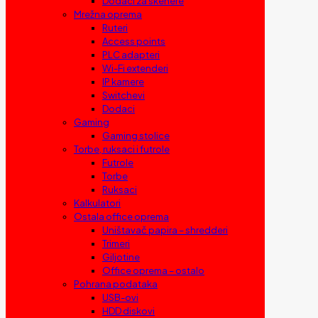
Dodaci za skenere
Mrežna oprema
Ruteri
Access points
PLC adapteri
Wi-Fi extenderi
IP kamere
Switchevi
Dodaci
Gaming
Gaming stolice
Torbe, ruksaci i futrole
Futrole
Torbe
Ruksaci
Kalkulatori
Ostala office oprema
Uništavač papira – shredderi
Trimeri
Giljotine
Office oprema – ostalo
Pohrana podataka
USB-ovi
HDD diskovi