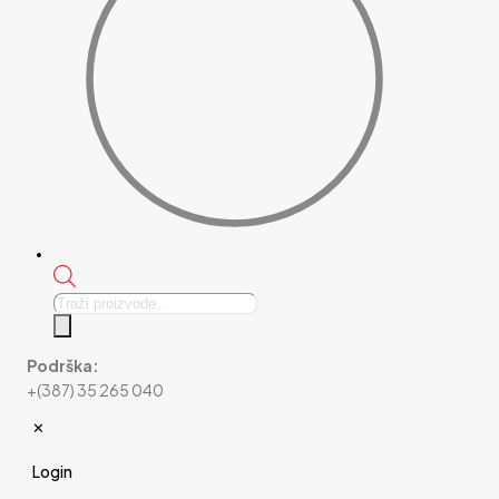
Products
search
Podrška:
+(387) 35 265 040
✕
Login