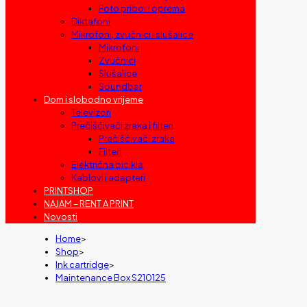
Foto pribor i oprema
Diktafoni
Mikrofoni, zvučnici i slušalice
Mikrofoni
Zvučnici
Slušalice
Soundbar
Dom i slobodno vrijeme
Televizori
Prečišćivači zraka i filteri
Prečišćivači zraka
Filteri
Električna bicikla
Kablovi i adapteri
PRINTSHOP
NAJAM – RENT A PRINT
Novosti
Home
>
Shop
>
Ink cartridge
>
Maintenance Box S210125