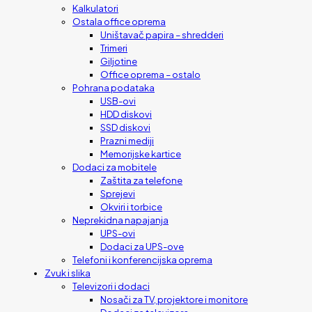
Kalkulatori
Ostala office oprema
Uništavač papira – shredderi
Trimeri
Giljotine
Office oprema – ostalo
Pohrana podataka
USB-ovi
HDD diskovi
SSD diskovi
Prazni mediji
Memorijske kartice
Dodaci za mobitele
Zaštita za telefone
Sprejevi
Okviri i torbice
Neprekidna napajanja
UPS-ovi
Dodaci za UPS-ove
Telefoni i konferencijska oprema
Zvuk i slika
Televizori i dodaci
Nosači za TV, projektore i monitore