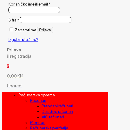
Korisničko ime ili email
*
Šifra
*
Zapamti me
Prijava
Izgubili ste šifru?
Prijava
ili registracija
0
0,00 KM
Uporedi
Računarska oprema
Računari
Prenosni računari
Desktop računari
AIO računari
Monitori
Računarska periferija