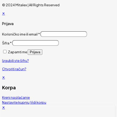
© 2024 Mitalex | All Rights Reserved
✕
Prijava
Korisničko ime ili email
*
Šifra
*
Zapamti me
Prijava
Izgubili ste šifru?
Otvoriti račun?
✕
Korpa
Kreni na plaćanje
Nastavite kupnju
Vidi korpu
✕