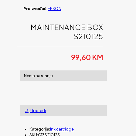
Proizvođač
EPSON
MAINTENANCE BOX
S210125
99,60
KM
Nema na stanju
Uporedi
Kategorija:
Ink cartridge
SKU:
C13S210125