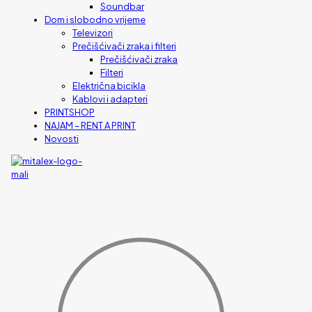
Soundbar
Dom i slobodno vrijeme
Televizori
Prečišćivači zraka i filteri
Prečišćivači zraka
Filteri
Električna bicikla
Kablovi i adapteri
PRINTSHOP
NAJAM – RENT A PRINT
Novosti