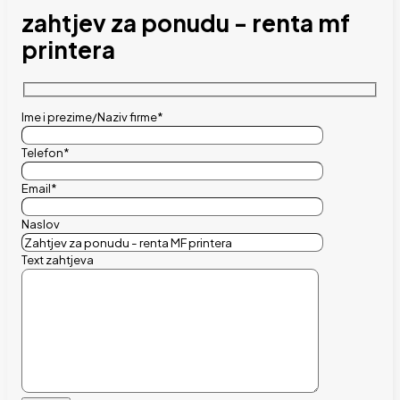
zahtjev za ponudu - renta mf
printera
Ime i prezime/Naziv firme*
Telefon*
Email*
Naslov
Text zahtjeva