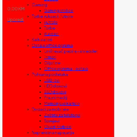
Gaming
0,00 KM
Gaming stolice
Torbe, ruksaci i futrole
Uporedi
Futrole
Torbe
Ruksaci
Kalkulatori
Ostala office oprema
Uništavač papira – shredderi
Trimeri
Giljotine
Office oprema – ostalo
Pohrana podataka
USB-ovi
HDD diskovi
SSD diskovi
Prazni mediji
Memorijske kartice
Dodaci za mobitele
Zaštita za telefone
Sprejevi
Okviri i torbice
Neprekidna napajanja