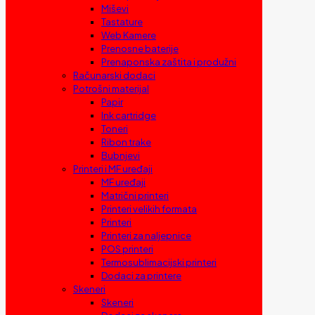
Miševi
Tastature
Web Kamere
Prenosne baterije
Prenaponska zaštita i produžni
Računarski dodaci
Potrošni materijal
Papir
Ink cartridge
Toneri
Ribon trake
Bubnjevi
Printeri i MF uređaji
MF uređaji
Matrični printeri
Printeri velikih formata
Printeri
Printeri za naljepnice
POS printeri
Termosublimacijski printeri
Dodaci za printere
Skeneri
Skeneri