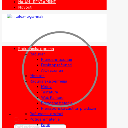
NAJAM – RENT A PRINT
Novosti
Računarska oprema
Računari
Prenosni računari
Desktop računari
AIO računari
Monitori
Računarska periferija
Miševi
Tastature
Web Kamere
Prenosne baterije
Prenaponska zaštita i produžni
Računarski dodaci
Potrošni materijal
Papir
Products