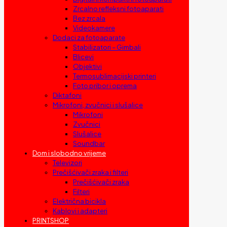
Zrcalno refleksni fotoaparati
Bez zrcala
Videokamere
Dodaci za fotoaparate
Stabilizatori – Gimbali
Blicevi
Objektivi
Termosublimacijski printeri
Foto pribor i oprema
Diktafoni
Mikrofoni, zvučnici i slušalice
Mikrofoni
Zvučnici
Slušalice
Soundbar
Dom i slobodno vrijeme
Televizori
Prečišćivači zraka i filteri
Prečišćivači zraka
Filteri
Električna bicikla
Kablovi i adapteri
PRINTSHOP