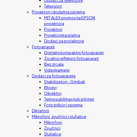
Dodaci za televizore
Televizori
Projektori i dodatna oprema
MIT ALEX promocija EPSON
projektora
Projektori
Projekcijska platna
Dodaci za projektore
Fotoaparati
Digitalni kompaktni fotoaparati
Zrcalno refleksni fotoaparati
Bez zrcala
Videokamere
Dodaci za fotoaparate
Stabilizatori – Gimbali
Blicevi
Objektivi
Termosublimacijski printeri
Foto pribor i oprema
Diktafoni
Mikrofoni, zvučnici i slušalice
Mikrofoni
Zvučnici
Slušalice