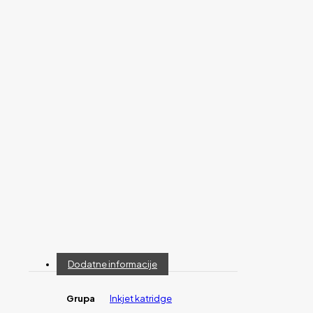
Dodatne informacije
Grupa
Inkjet katridge