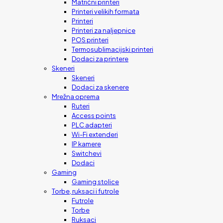
Matrični printeri
Printeri velikih formata
Printeri
Printeri za naljepnice
POS printeri
Termosublimacijski printeri
Dodaci za printere
Skeneri
Skeneri
Dodaci za skenere
Mrežna oprema
Ruteri
Access points
PLC adapteri
Wi-Fi extenderi
IP kamere
Switchevi
Dodaci
Gaming
Gaming stolice
Torbe, ruksaci i futrole
Futrole
Torbe
Ruksaci