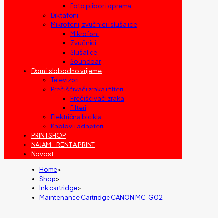
Foto pribor i oprema
Diktafoni
Mikrofoni, zvučnici i slušalice
Mikrofoni
Zvučnici
Slušalice
Soundbar
Dom i slobodno vrijeme
Televizori
Prečišćivači zraka i filteri
Prečišćivači zraka
Filteri
Električna bicikla
Kablovi i adapteri
PRINTSHOP
NAJAM – RENT A PRINT
Novosti
Home
>
Shop
>
Ink cartridge
>
Maintenance Cartridge CANON MC-G02