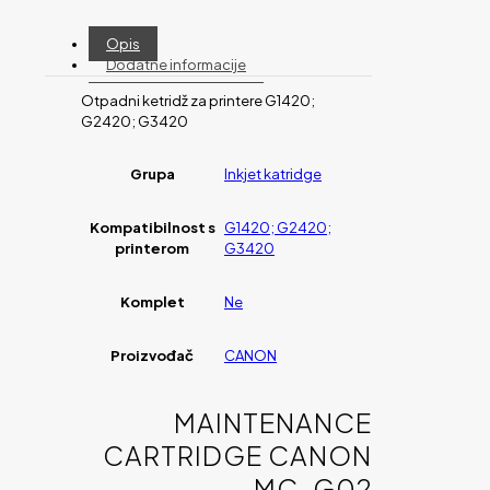
Opis
Dodatne informacije
Otpadni ketridž za printere G1420;
G2420; G3420
Grupa
Inkjet katridge
Kompatibilnost s
G1420; G2420;
printerom
G3420
Komplet
Ne
Proizvođač
CANON
MAINTENANCE
CARTRIDGE CANON
MC-G02