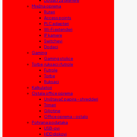
Dodaci za skenere
Mrežna oprema
Ruteri
Access points
PLC adapteri
Wi-Fi extenderi
IP kamere
Switchevi
Dodaci
Gaming
Gaming stolice
Torbe, ruksaci i futrole
Futrole
Torbe
Ruksaci
Kalkulatori
Ostala office oprema
Uništavač papira – shredderi
Trimeri
Giljotine
Office oprema – ostalo
Pohrana podataka
USB-ovi
HDD diskovi