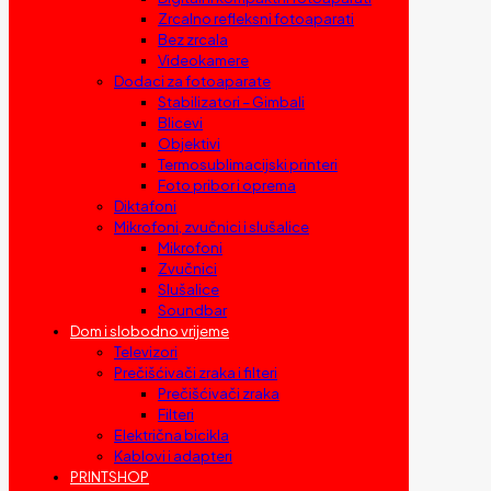
Zrcalno refleksni fotoaparati
Bez zrcala
Videokamere
Dodaci za fotoaparate
Stabilizatori – Gimbali
Blicevi
Objektivi
Termosublimacijski printeri
Foto pribor i oprema
Diktafoni
Mikrofoni, zvučnici i slušalice
Mikrofoni
Zvučnici
Slušalice
Soundbar
Dom i slobodno vrijeme
Televizori
Prečišćivači zraka i filteri
Prečišćivači zraka
Filteri
Električna bicikla
Kablovi i adapteri
PRINTSHOP