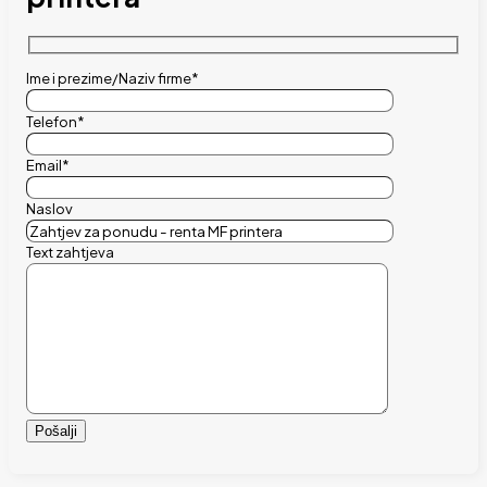
Ime i prezime/Naziv firme*
Telefon*
Email*
Naslov
Text zahtjeva