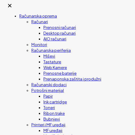
✕
Računarska oprema
Računari
Prenosni računari
Desktop računari
AIO računari
Monitori
Računarska periferija
Miševi
Tastature
Web Kamere
Prenosne baterije
Prenaponska zaštita i produžni
Računarski dodaci
Potrošni materijal
Papir
Ink cartridge
Toneri
Ribon trake
Bubnjevi
Printeri i MF uređaji
MF uređaji