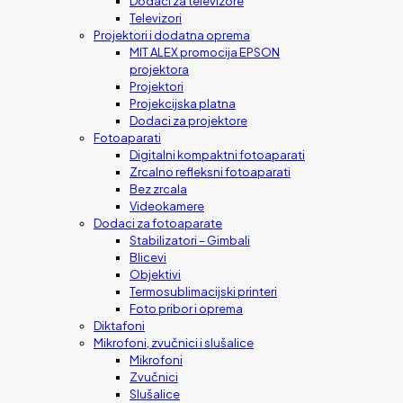
Dodaci za televizore
Televizori
Projektori i dodatna oprema
MIT ALEX promocija EPSON
projektora
Projektori
Projekcijska platna
Dodaci za projektore
Fotoaparati
Digitalni kompaktni fotoaparati
Zrcalno refleksni fotoaparati
Bez zrcala
Videokamere
Dodaci za fotoaparate
Stabilizatori – Gimbali
Blicevi
Objektivi
Termosublimacijski printeri
Foto pribor i oprema
Diktafoni
Mikrofoni, zvučnici i slušalice
Mikrofoni
Zvučnici
Slušalice