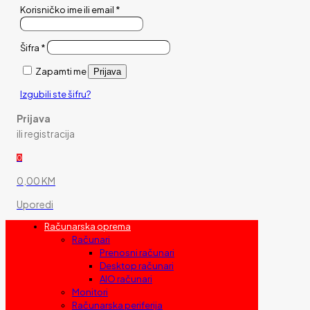
Korisničko ime ili email
*
Šifra
*
Zapamti me
Prijava
Izgubili ste šifru?
Prijava
ili registracija
0
0,00 KM
Uporedi
Računarska oprema
Računari
Prenosni računari
Desktop računari
AIO računari
Monitori
Računarska periferija