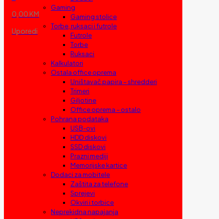
Gaming
0,00 KM
Gaming stolice
Torbe, ruksaci i futrole
Uporedi
Futrole
Torbe
Ruksaci
Kalkulatori
Ostala office oprema
Uništavač papira – shredderi
Trimeri
Giljotine
Office oprema – ostalo
Pohrana podataka
USB-ovi
HDD diskovi
SSD diskovi
Prazni mediji
Memorijske kartice
Dodaci za mobitele
Zaštita za telefone
Sprejevi
Okviri i torbice
Neprekidna napajanja