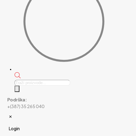
Products
search
Podrška:
+(387) 35 265 040
✕
Login