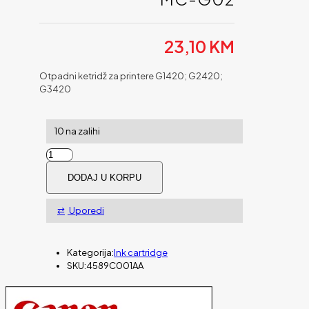
23,10
KM
Otpadni ketridž za printere G1420; G2420;
G3420
10 na zalihi
Maintenance
Cartridge
DODAJ U KORPU
CANON
MC-
G02
Uporedi
količina
Kategorija:
Ink cartridge
SKU:
4589C001AA