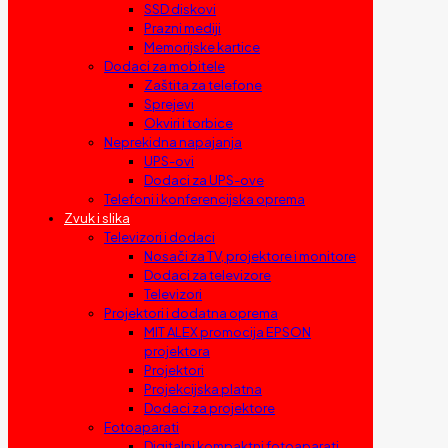
SSD diskovi
Prazni mediji
Memorijske kartice
Dodaci za mobitele
Zaštita za telefone
Sprejevi
Okviri i torbice
Neprekidna napajanja
UPS-ovi
Dodaci za UPS-ove
Telefoni i konferencijska oprema
Zvuk i slika
Televizori i dodaci
Nosači za TV, projektore i monitore
Dodaci za televizore
Televizori
Projektori i dodatna oprema
MIT ALEX promocija EPSON
projektora
Projektori
Projekcijska platna
Dodaci za projektore
Fotoaparati
Digitalni kompaktni fotoaparati