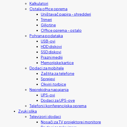
Kalkulatori
Ostala office oprema
Uništavač papira – shredderi
Trimeri
Giljotine
Office oprema – ostalo
Pohrana podataka
USB-ovi
HDD diskovi
SSD diskovi
Prazni mediji
Memorijske kartice
Dodaci za mobitele
Zaštita za telefone
Sprejevi
Okviri i torbice
Neprekidna napajanja
UPS-ovi
Dodaci za UPS-ove
Telefoni i konferencijska oprema
Zvuk i slika
Televizori i dodaci
Nosači za TV, projektore i monitore