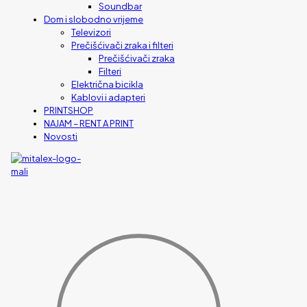
Soundbar
Dom i slobodno vrijeme
Televizori
Prečišćivači zraka i filteri
Prečišćivači zraka
Filteri
Električna bicikla
Kablovi i adapteri
PRINTSHOP
NAJAM – RENT A PRINT
Novosti