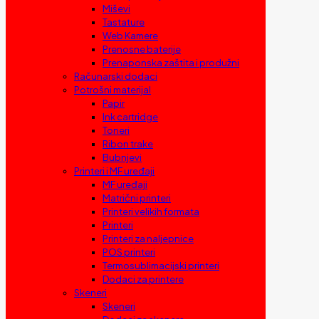
Miševi
Tastature
Web Kamere
Prenosne baterije
Prenaponska zaštita i produžni
Računarski dodaci
Potrošni materijal
Papir
Ink cartridge
Toneri
Ribon trake
Bubnjevi
Printeri i MF uređaji
MF uređaji
Matrični printeri
Printeri velikih formata
Printeri
Printeri za naljepnice
POS printeri
Termosublimacijski printeri
Dodaci za printere
Skeneri
Skeneri