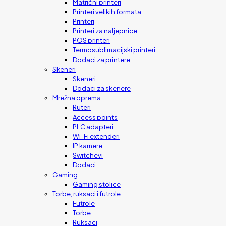
Matrični printeri
Printeri velikih formata
Printeri
Printeri za naljepnice
POS printeri
Termosublimacijski printeri
Dodaci za printere
Skeneri
Skeneri
Dodaci za skenere
Mrežna oprema
Ruteri
Access points
PLC adapteri
Wi-Fi extenderi
IP kamere
Switchevi
Dodaci
Gaming
Gaming stolice
Torbe, ruksaci i futrole
Futrole
Torbe
Ruksaci