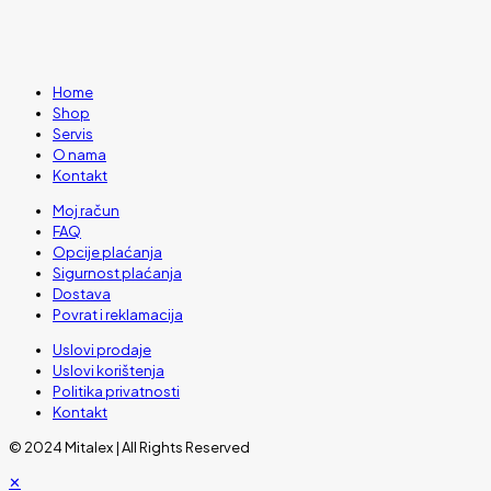
Home
Shop
Servis
O nama
Kontakt
Moj račun
FAQ
Opcije plaćanja
Sigurnost plaćanja
Dostava
Povrat i reklamacija
Uslovi prodaje
Uslovi korištenja
Politika privatnosti
Kontakt
© 2024 Mitalex | All Rights Reserved
✕