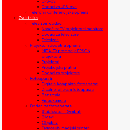
UPS-ovi
Dodaci za UPS-ove
Telefoni i konferencijska oprema
Zvuk i slika
Televizori i dodaci
Nosači za TV, projektore i monitore
Dodaci za televizore
Televizori
Projektori i dodatna oprema
MIT ALEX promocija EPSON
projektora
Projektori
Projekcijska platna
Dodaci za projektore
Fotoaparati
Digitalni kompaktni fotoaparati
Zrcalno refleksni fotoaparati
Bez zrcala
Videokamere
Dodaci za fotoaparate
Stabilizatori – Gimbali
Blicevi
Objektivi
Termosublimacijski printeri