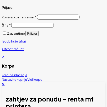
Prijava
Korisničko ime ili email
*
Šifra
*
Zapamti me
Prijava
Izgubili ste šifru?
Otvoriti račun?
✕
Korpa
Kreni na plaćanje
Nastavite kupnju
Vidi korpu
✕
zahtjev za ponudu - renta mf
printera