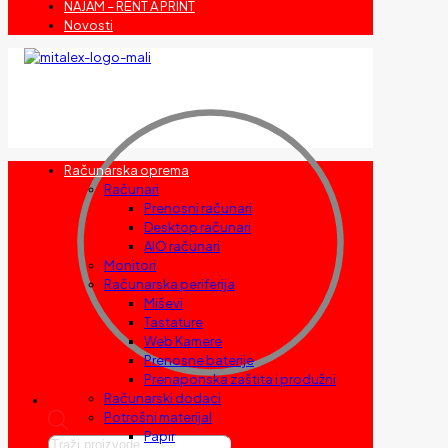
NAJAM – RENT A PRINT
Novosti
Računarska oprema
Računari
Prenosni računari
Desktop računari
AIO računari
Monitori
Računarska periferija
Miševi
Tastature
Web Kamere
Prenosne baterije
Prenaponska zaštita i produžni
Računarski dodaci
Potrošni materijal
Papir
Products