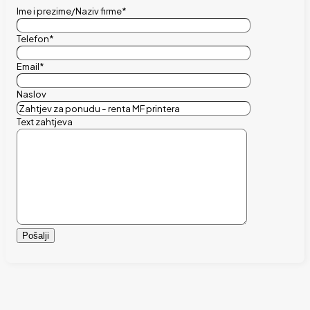
Ime i prezime/Naziv firme*
Telefon*
Email*
Naslov
Text zahtjeva