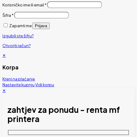
Korisničko ime ili email
*
Šifra
*
Zapamti me
Prijava
Izgubili ste šifru?
Otvoriti račun?
✕
Korpa
Kreni na plaćanje
Nastavite kupnju
Vidi korpu
✕
zahtjev za ponudu - renta mf
printera