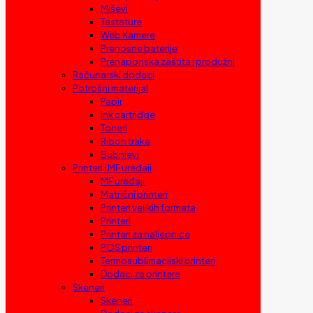
Miševi
Tastature
Web Kamere
Prenosne baterije
Prenaponska zaštita i produžni
Računarski dodaci
Potrošni materijal
Papir
Ink cartridge
Toneri
Ribon trake
Bubnjevi
Printeri i MF uređaji
MF uređaji
Matrični printeri
Printeri velikih formata
Printeri
Printeri za naljepnice
POS printeri
Termosublimacijski printeri
Dodaci za printere
Skeneri
Skeneri