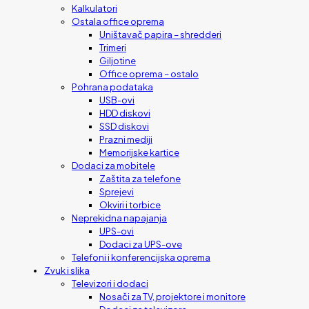
Kalkulatori
Ostala office oprema
Uništavač papira – shredderi
Trimeri
Giljotine
Office oprema – ostalo
Pohrana podataka
USB-ovi
HDD diskovi
SSD diskovi
Prazni mediji
Memorijske kartice
Dodaci za mobitele
Zaštita za telefone
Sprejevi
Okviri i torbice
Neprekidna napajanja
UPS-ovi
Dodaci za UPS-ove
Telefoni i konferencijska oprema
Zvuk i slika
Televizori i dodaci
Nosači za TV, projektore i monitore