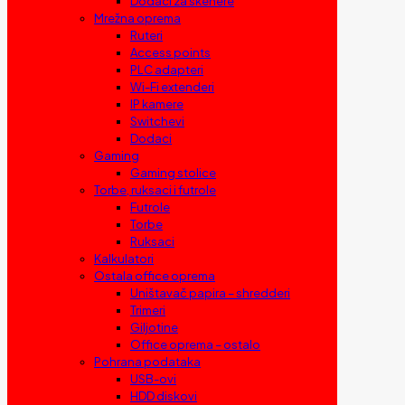
Dodaci za skenere
Mrežna oprema
Ruteri
Access points
PLC adapteri
Wi-Fi extenderi
IP kamere
Switchevi
Dodaci
Gaming
Gaming stolice
Torbe, ruksaci i futrole
Futrole
Torbe
Ruksaci
Kalkulatori
Ostala office oprema
Uništavač papira – shredderi
Trimeri
Giljotine
Office oprema – ostalo
Pohrana podataka
USB-ovi
HDD diskovi