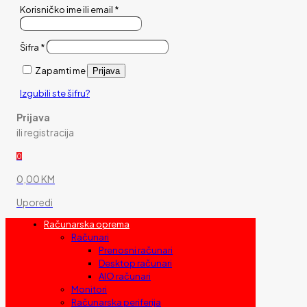
Korisničko ime ili email
*
Šifra
*
Zapamti me
Prijava
Izgubili ste šifru?
Prijava
ili registracija
0
0,00 KM
Uporedi
Računarska oprema
Računari
Prenosni računari
Desktop računari
AIO računari
Monitori
Računarska periferija