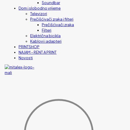
Soundbar
Dom i slobodno vrijeme
Televizori
Prečišćivači zraka i filteri
Prečišćivači zraka
Filteri
Električna bicikla
Kablovi i adapteri
PRINTSHOP
NAJAM – RENT A PRINT
Novosti