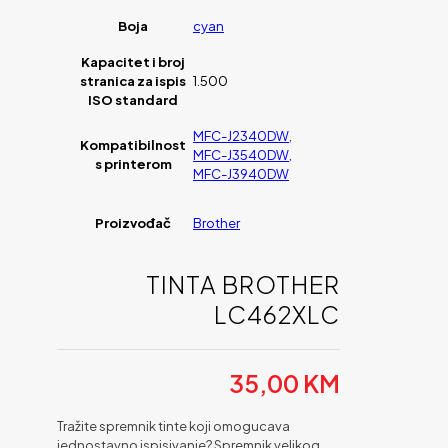
Boja
cyan
Kapacitet i broj
stranica za ispis
1.500
ISO standard
MFC-J2340DW,
Kompatibilnost
MFC-J3540DW,
s printerom
MFC-J3940DW
Proizvođač
Brother
TINTA BROTHER
LC462XLC
35,00
KM
Tražite spremnik tinte koji omogucava
jednostavno ispisivanje? Spremnik velikog