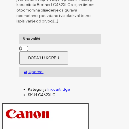
kapaciteta Brother LC462XLC s cijan tintom
otpornom na blijedenje osigurava
neometano, pouzdano i visokokvalitetno
ispisivanje od prvog
[…]
5 na zalihi
Tinta
BROTHER
DODAJ U KORPU
LC462XLC
količina
Uporedi
Kategorija:
Ink cartridge
SKU:
LC462XLC