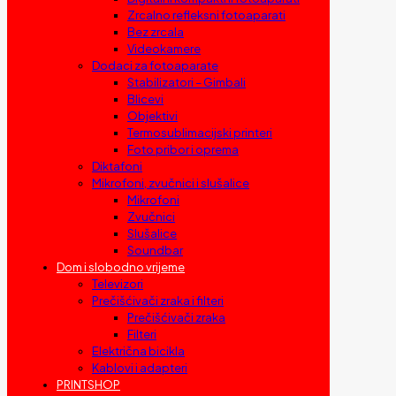
Zrcalno refleksni fotoaparati
Bez zrcala
Videokamere
Dodaci za fotoaparate
Stabilizatori – Gimbali
Blicevi
Objektivi
Termosublimacijski printeri
Foto pribor i oprema
Diktafoni
Mikrofoni, zvučnici i slušalice
Mikrofoni
Zvučnici
Slušalice
Soundbar
Dom i slobodno vrijeme
Televizori
Prečišćivači zraka i filteri
Prečišćivači zraka
Filteri
Električna bicikla
Kablovi i adapteri
PRINTSHOP