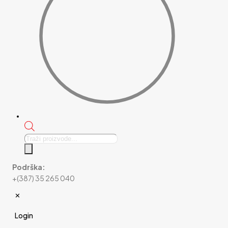
Products
search
Podrška:
+(387) 35 265 040
✕
Login