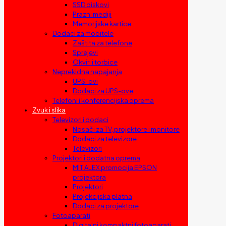
SSD diskovi
Prazni mediji
Memorijske kartice
Dodaci za mobitele
Zaštita za telefone
Sprejevi
Okviri i torbice
Neprekidna napajanja
UPS-ovi
Dodaci za UPS-ove
Telefoni i konferencijska oprema
Zvuk i slika
Televizori i dodaci
Nosači za TV, projektore i monitore
Dodaci za televizore
Televizori
Projektori i dodatna oprema
MIT ALEX promocija EPSON
projektora
Projektori
Projekcijska platna
Dodaci za projektore
Fotoaparati
Digitalni kompaktni fotoaparati