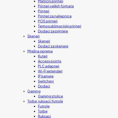
Matrični printeri
Printeri velikih formata
Printeri
Printeri za naljepnice
POS printeri
Termosublimacijski printeri
Dodaci za printere
Skeneri
Skeneri
Dodaci za skenere
Mrežna oprema
Ruteri
Access points
PLC adapteri
Wi-Fi extenderi
IP kamere
Switchevi
Dodaci
Gaming
Gaming stolice
Torbe, ruksaci i futrole
Futrole
Torbe
Ruksaci