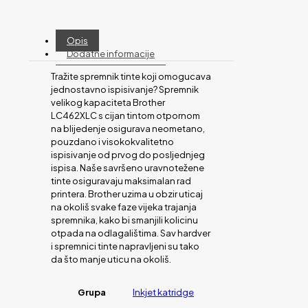
Opis
Dodatne informacije
Tražite spremnik tinte koji omogucava
jednostavno ispisivanje? Spremnik
velikog kapaciteta Brother
LC462XLC s cijan tintom otpornom
na blijedenje osigurava neometano,
pouzdano i visokokvalitetno
ispisivanje od prvog do posljednjeg
ispisa. Naše savršeno uravnotežene
tinte osiguravaju maksimalan rad
printera. Brother uzima u obzir uticaj
na okoliš svake faze vijeka trajanja
spremnika, kako bi smanjili kolicinu
otpada na odlagalištima. Sav hardver
i spremnici tinte napravljeni su tako
da što manje uticu na okoliš.
Grupa
Inkjet katridge