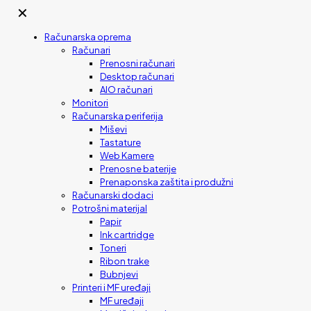
✕
Računarska oprema
Računari
Prenosni računari
Desktop računari
AIO računari
Monitori
Računarska periferija
Miševi
Tastature
Web Kamere
Prenosne baterije
Prenaponska zaštita i produžni
Računarski dodaci
Potrošni materijal
Papir
Ink cartridge
Toneri
Ribon trake
Bubnjevi
Printeri i MF uređaji
MF uređaji