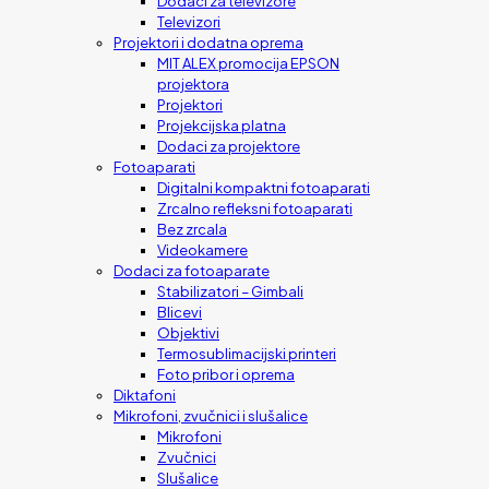
Dodaci za televizore
Televizori
Projektori i dodatna oprema
MIT ALEX promocija EPSON
projektora
Projektori
Projekcijska platna
Dodaci za projektore
Fotoaparati
Digitalni kompaktni fotoaparati
Zrcalno refleksni fotoaparati
Bez zrcala
Videokamere
Dodaci za fotoaparate
Stabilizatori – Gimbali
Blicevi
Objektivi
Termosublimacijski printeri
Foto pribor i oprema
Diktafoni
Mikrofoni, zvučnici i slušalice
Mikrofoni
Zvučnici
Slušalice