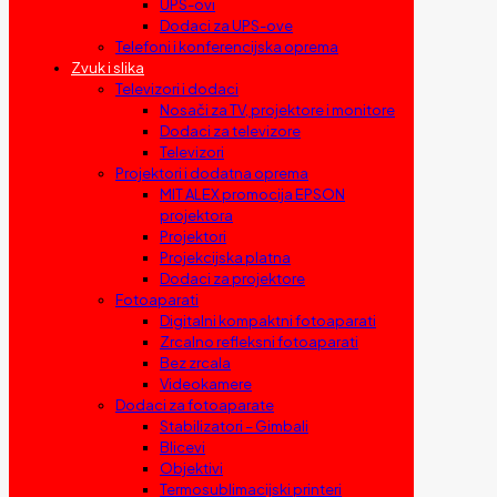
UPS-ovi
Dodaci za UPS-ove
Telefoni i konferencijska oprema
Zvuk i slika
Televizori i dodaci
Nosači za TV, projektore i monitore
Dodaci za televizore
Televizori
Projektori i dodatna oprema
MIT ALEX promocija EPSON
projektora
Projektori
Projekcijska platna
Dodaci za projektore
Fotoaparati
Digitalni kompaktni fotoaparati
Zrcalno refleksni fotoaparati
Bez zrcala
Videokamere
Dodaci za fotoaparate
Stabilizatori – Gimbali
Blicevi
Objektivi
Termosublimacijski printeri