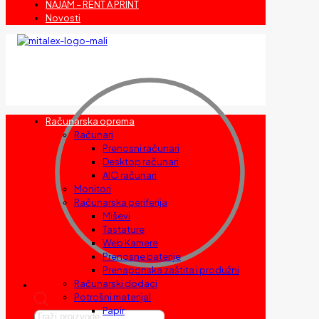
NAJAM – RENT A PRINT
Novosti
Računarska oprema
Računari
Prenosni računari
Desktop računari
AIO računari
Monitori
Računarska periferija
Miševi
Tastature
Web Kamere
Prenosne baterije
Prenaponska zaštita i produžni
Računarski dodaci
Potrošni materijal
Papir
Products