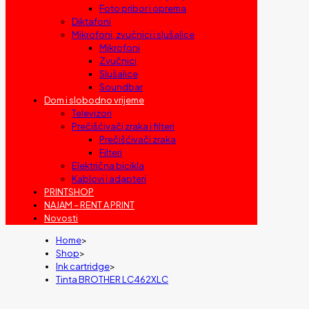
Foto pribor i oprema
Diktafoni
Mikrofoni, zvučnici i slušalice
Mikrofoni
Zvučnici
Slušalice
Soundbar
Dom i slobodno vrijeme
Televizori
Prečišćivači zraka i filteri
Prečišćivači zraka
Filteri
Električna bicikla
Kablovi i adapteri
PRINTSHOP
NAJAM – RENT A PRINT
Novosti
Home
>
Shop
>
Ink cartridge
>
Tinta BROTHER LC462XLC