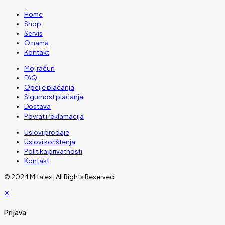
Home
Shop
Servis
O nama
Kontakt
Moj račun
FAQ
Opcije plaćanja
Sigurnost plaćanja
Dostava
Povrat i reklamacija
Uslovi prodaje
Uslovi korištenja
Politika privatnosti
Kontakt
© 2024 Mitalex | All Rights Reserved
✕
Prijava