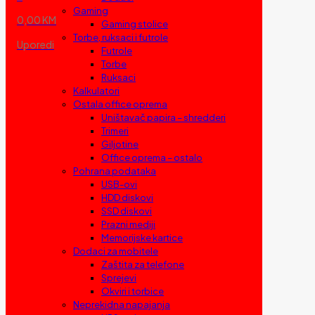
Gaming
0,00 KM
Gaming stolice
Torbe, ruksaci i futrole
Uporedi
Futrole
Torbe
Ruksaci
Kalkulatori
Ostala office oprema
Uništavač papira – shredderi
Trimeri
Giljotine
Office oprema – ostalo
Pohrana podataka
USB-ovi
HDD diskovi
SSD diskovi
Prazni mediji
Memorijske kartice
Dodaci za mobitele
Zaštita za telefone
Sprejevi
Okviri i torbice
Neprekidna napajanja