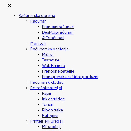
✕
Računarska oprema
Računari
Prenosni računari
Desktop računari
AIO računari
Monitori
Računarska periferija
Miševi
Tastature
Web Kamere
Prenosne baterije
Prenaponska zaštita i produžni
Računarski dodaci
Potrošni materijal
Papir
Ink cartridge
Toneri
Ribon trake
Bubnjevi
Printeri i MF uređaji
MF uređaji