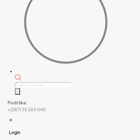
Products
search
Podrška:
+(387) 35 265 040
✕
Login