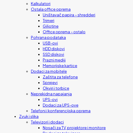
Kalkulatori
Ostala office oprema
Uništavač papira – shredderi
Trimeri
Giljotine
Office oprema – ostalo
Pohrana podataka
USB-ovi
HDD diskovi
SSD diskovi
Prazni mediji
Memorijske kartice
Dodaci za mobitele
Zaštita za telefone
Sprejevi
Okviri i torbice
Neprekidna napajanja
UPS-ovi
Dodaci za UPS-ove
Telefoni i konferencijska oprema
Zvuk i slika
Televizori i dodaci
Nosači za TV, projektore i monitore