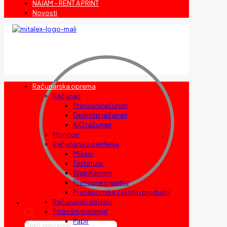
NAJAM – RENT A PRINT
Novosti
Računarska oprema
Računari
Prenosni računari
Desktop računari
AIO računari
Monitori
Računarska periferija
Miševi
Tastature
Web Kamere
Prenosne baterije
Prenaponska zaštita i produžni
Računarski dodaci
Potrošni materijal
Papir
Products