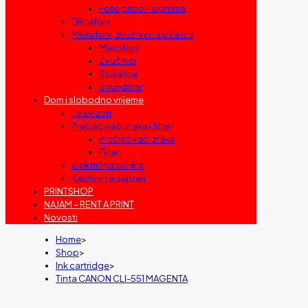
Foto pribor i oprema
Diktafoni
Mikrofoni, zvučnici i slušalice
Mikrofoni
Zvučnici
Slušalice
Soundbar
Dom i slobodno vrijeme
Televizori
Prečišćivači zraka i filteri
Prečišćivači zraka
Filteri
Električna bicikla
Kablovi i adapteri
PRINTSHOP
NAJAM – RENT A PRINT
Novosti
Home
>
Shop
>
Ink cartridge
>
Tinta CANON CLI-551 MAGENTA