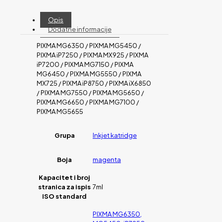
Opis
Dodatne informacije
PIXMA MG6350 / PIXMA MG5450 /
PIXMA iP7250 / PIXMA MX925 / PIXMA
iP7200 / PIXMA MG7150 / PIXMA
MG6450 / PIXMA MG5550 / PIXMA
MX725 / PIXMA iP8750 / PIXMA iX6850
/ PIXMA MG7550 / PIXMA MG5650 /
PIXMA MG6650 / PIXMA MG7100 /
PIXMA MG5655
Grupa
Inkjet katridge
Boja
magenta
Kapacitet i broj
stranica za ispis
7ml
ISO standard
PIXMA MG6350,