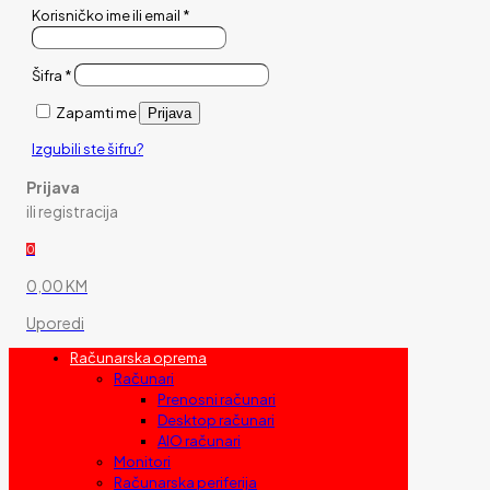
Korisničko ime ili email
*
Šifra
*
Zapamti me
Prijava
Izgubili ste šifru?
Prijava
ili registracija
0
0,00 KM
Uporedi
Računarska oprema
Računari
Prenosni računari
Desktop računari
AIO računari
Monitori
Računarska periferija