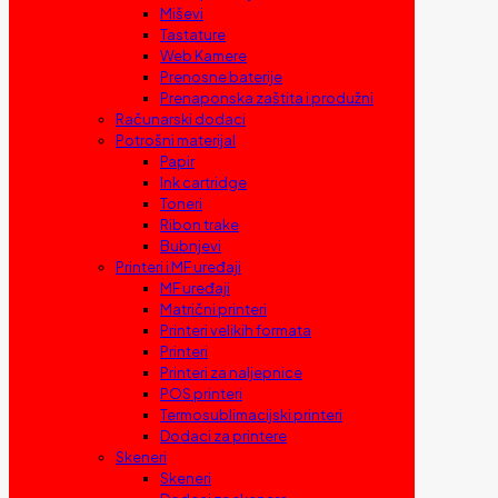
Miševi
Tastature
Web Kamere
Prenosne baterije
Prenaponska zaštita i produžni
Računarski dodaci
Potrošni materijal
Papir
Ink cartridge
Toneri
Ribon trake
Bubnjevi
Printeri i MF uređaji
MF uređaji
Matrični printeri
Printeri velikih formata
Printeri
Printeri za naljepnice
POS printeri
Termosublimacijski printeri
Dodaci za printere
Skeneri
Skeneri