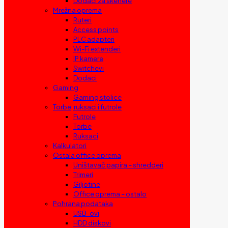
Dodaci za skenere
Mrežna oprema
Ruteri
Access points
PLC adapteri
Wi-Fi extenderi
IP kamere
Switchevi
Dodaci
Gaming
Gaming stolice
Torbe, ruksaci i futrole
Futrole
Torbe
Ruksaci
Kalkulatori
Ostala office oprema
Uništavač papira – shredderi
Trimeri
Giljotine
Office oprema – ostalo
Pohrana podataka
USB-ovi
HDD diskovi