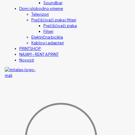
Soundbar
Dom i slobodno vrijeme
Televizori
Prečišćivači zraka i filteri
Prečišćivači zraka
Filteri
Električna bicikla
Kablovi i adapteri
PRINTSHOP
NAJAM – RENT A PRINT
Novosti