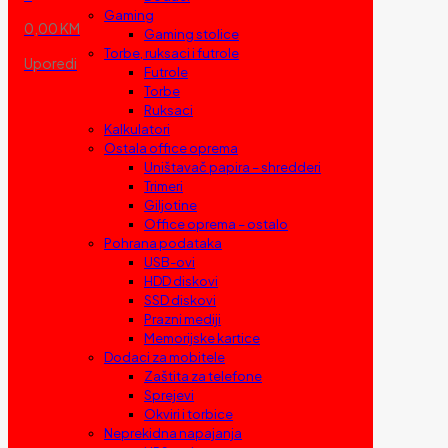
Gaming
0,00 KM
Gaming stolice
Torbe, ruksaci i futrole
Uporedi
Futrole
Torbe
Ruksaci
Kalkulatori
Ostala office oprema
Uništavač papira – shredderi
Trimeri
Giljotine
Office oprema – ostalo
Pohrana podataka
USB-ovi
HDD diskovi
SSD diskovi
Prazni mediji
Memorijske kartice
Dodaci za mobitele
Zaštita za telefone
Sprejevi
Okviri i torbice
Neprekidna napajanja