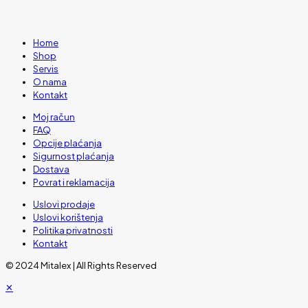
Home
Shop
Servis
O nama
Kontakt
Moj račun
FAQ
Opcije plaćanja
Sigurnost plaćanja
Dostava
Povrat i reklamacija
Uslovi prodaje
Uslovi korištenja
Politika privatnosti
Kontakt
© 2024 Mitalex | All Rights Reserved
✕