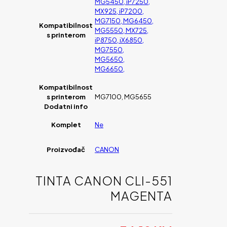
MG5450, iP7250,
MX925, iP7200,
MG7150, MG6450,
Kompatibilnost
MG5550, MX725,
s printerom
iP8750, iX6850,
MG7550,
MG5650,
MG6650,
Kompatibilnost
s printerom
MG7100, MG5655
Dodatni info
Komplet
Ne
Proizvođač
CANON
TINTA CANON CLI-551
MAGENTA