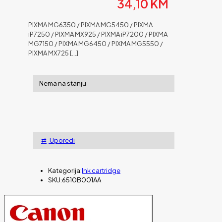
34,10
KM
PIXMA MG6350 / PIXMA MG5450 / PIXMA
iP7250 / PIXMA MX925 / PIXMA iP7200 / PIXMA
MG7150 / PIXMA MG6450 / PIXMA MG5550 /
PIXMA MX725
[…]
Nema na stanju
Uporedi
Kategorija:
Ink cartridge
SKU:
6510B001AA