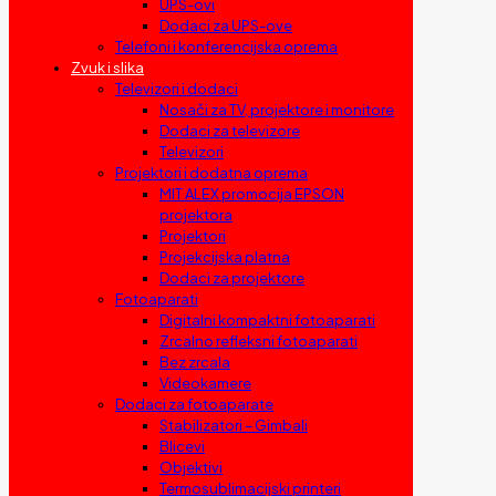
UPS-ovi
Dodaci za UPS-ove
Telefoni i konferencijska oprema
Zvuk i slika
Televizori i dodaci
Nosači za TV, projektore i monitore
Dodaci za televizore
Televizori
Projektori i dodatna oprema
MIT ALEX promocija EPSON
projektora
Projektori
Projekcijska platna
Dodaci za projektore
Fotoaparati
Digitalni kompaktni fotoaparati
Zrcalno refleksni fotoaparati
Bez zrcala
Videokamere
Dodaci za fotoaparate
Stabilizatori – Gimbali
Blicevi
Objektivi
Termosublimacijski printeri