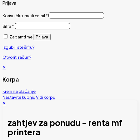
Prijava
Korisničko ime ili email
*
Šifra
*
Zapamti me
Prijava
Izgubili ste šifru?
Otvoriti račun?
✕
Korpa
Kreni na plaćanje
Nastavite kupnju
Vidi korpu
✕
zahtjev za ponudu - renta mf
printera