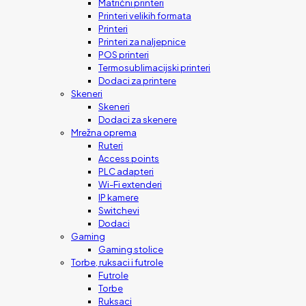
Matrični printeri
Printeri velikih formata
Printeri
Printeri za naljepnice
POS printeri
Termosublimacijski printeri
Dodaci za printere
Skeneri
Skeneri
Dodaci za skenere
Mrežna oprema
Ruteri
Access points
PLC adapteri
Wi-Fi extenderi
IP kamere
Switchevi
Dodaci
Gaming
Gaming stolice
Torbe, ruksaci i futrole
Futrole
Torbe
Ruksaci