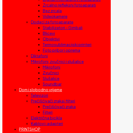
Zrcalno refleksni fotoaparati
Bez zrcala
Videokamere
Dodaci za fotoaparate
Stabilizatori – Gimbali
Blicevi
Objektivi
Termosublimacijski printeri
Foto pribor i oprema
Diktafoni
Mikrofoni, zvučnici i slušalice
Mikrofoni
Zvučnici
Slušalice
Soundbar
Dom i slobodno vrijeme
Televizori
Prečišćivači zraka i filteri
Prečišćivači zraka
Filteri
Električna bicikla
Kablovi i adapteri
PRINTSHOP