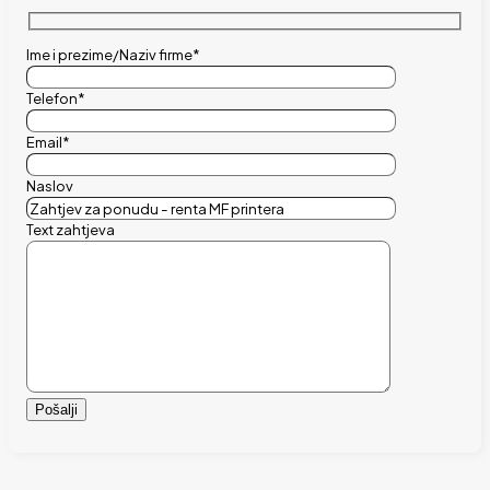
Ime i prezime/Naziv firme*
Telefon*
Email*
Naslov
Text zahtjeva