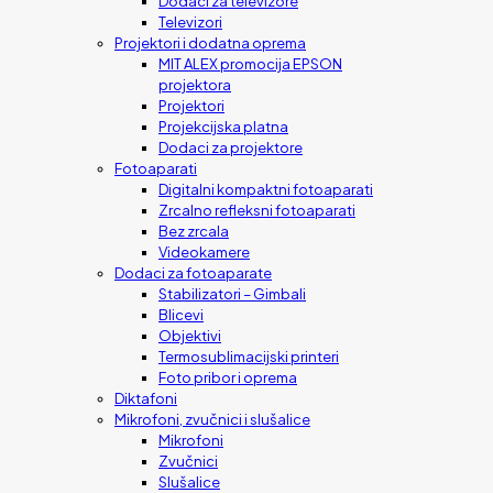
Dodaci za televizore
Televizori
Projektori i dodatna oprema
MIT ALEX promocija EPSON
projektora
Projektori
Projekcijska platna
Dodaci za projektore
Fotoaparati
Digitalni kompaktni fotoaparati
Zrcalno refleksni fotoaparati
Bez zrcala
Videokamere
Dodaci za fotoaparate
Stabilizatori – Gimbali
Blicevi
Objektivi
Termosublimacijski printeri
Foto pribor i oprema
Diktafoni
Mikrofoni, zvučnici i slušalice
Mikrofoni
Zvučnici
Slušalice