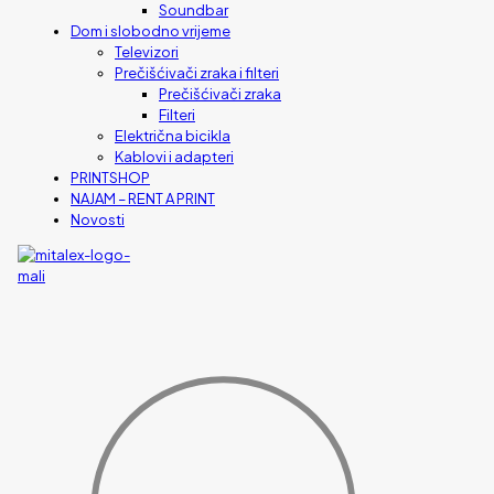
Soundbar
Dom i slobodno vrijeme
Televizori
Prečišćivači zraka i filteri
Prečišćivači zraka
Filteri
Električna bicikla
Kablovi i adapteri
PRINTSHOP
NAJAM – RENT A PRINT
Novosti