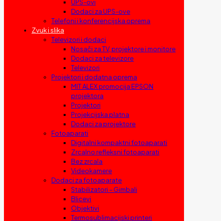
UPS-ovi
Dodaci za UPS-ove
Telefoni i konferencijska oprema
Zvuk i slika
Televizori i dodaci
Nosači za TV, projektore i monitore
Dodaci za televizore
Televizori
Projektori i dodatna oprema
MIT ALEX promocija EPSON
projektora
Projektori
Projekcijska platna
Dodaci za projektore
Fotoaparati
Digitalni kompaktni fotoaparati
Zrcalno refleksni fotoaparati
Bez zrcala
Videokamere
Dodaci za fotoaparate
Stabilizatori – Gimbali
Blicevi
Objektivi
Termosublimacijski printeri