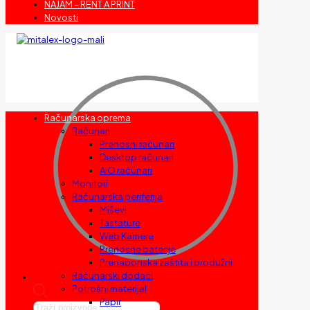
NAJAM – RENT A PRINT
Novosti
Računarska oprema
Računari
Prenosni računari
Desktop računari
AIO računari
Monitori
Računarska periferija
Miševi
Tastature
Web Kamere
Prenosne baterije
Prenaponska zaštita i produžni
Računarski dodaci
Potrošni materijal
Papir
Products