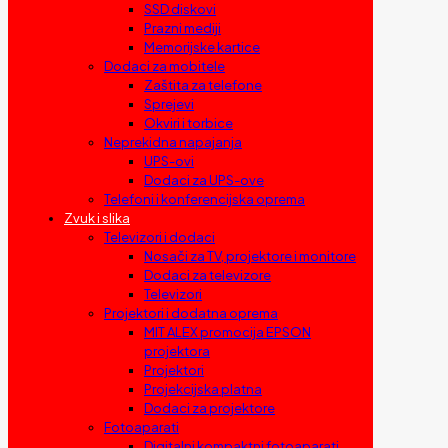
SSD diskovi
Prazni mediji
Memorijske kartice
Dodaci za mobitele
Zaštita za telefone
Sprejevi
Okviri i torbice
Neprekidna napajanja
UPS-ovi
Dodaci za UPS-ove
Telefoni i konferencijska oprema
Zvuk i slika
Televizori i dodaci
Nosači za TV, projektore i monitore
Dodaci za televizore
Televizori
Projektori i dodatna oprema
MIT ALEX promocija EPSON
projektora
Projektori
Projekcijska platna
Dodaci za projektore
Fotoaparati
Digitalni kompaktni fotoaparati