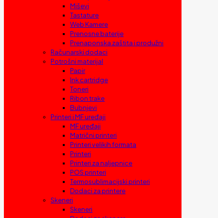
Miševi
Tastature
Web Kamere
Prenosne baterije
Prenaponska zaštita i produžni
Računarski dodaci
Potrošni materijal
Papir
Ink cartridge
Toneri
Ribon trake
Bubnjevi
Printeri i MF uređaji
MF uređaji
Matrični printeri
Printeri velikih formata
Printeri
Printeri za naljepnice
POS printeri
Termosublimacijski printeri
Dodaci za printere
Skeneri
Skeneri