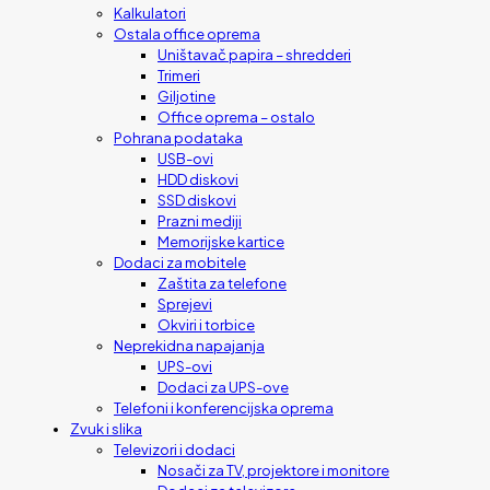
Kalkulatori
Ostala office oprema
Uništavač papira – shredderi
Trimeri
Giljotine
Office oprema – ostalo
Pohrana podataka
USB-ovi
HDD diskovi
SSD diskovi
Prazni mediji
Memorijske kartice
Dodaci za mobitele
Zaštita za telefone
Sprejevi
Okviri i torbice
Neprekidna napajanja
UPS-ovi
Dodaci za UPS-ove
Telefoni i konferencijska oprema
Zvuk i slika
Televizori i dodaci
Nosači za TV, projektore i monitore