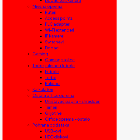
Dodaci za skenere
Mrežna oprema
Ruteri
Access points
PLC adapteri
Wi-Fi extenderi
IP kamere
Switchevi
Dodaci
Gaming
Gaming stolice
Torbe, ruksaci i futrole
Futrole
Torbe
Ruksaci
Kalkulatori
Ostala office oprema
Uništavač papira – shredderi
Trimeri
Giljotine
Office oprema – ostalo
Pohrana podataka
USB-ovi
HDD diskovi