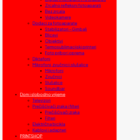
Zrcalno refleksni fotoaparati
Bez zrcala
Videokamere
Dodaci za fotoaparate
Stabilizatori – Gimbali
Blicevi
Objektivi
Termosublimacijski printeri
Foto pribor i oprema
Diktafoni
Mikrofoni, zvučnici i slušalice
Mikrofoni
Zvučnici
Slušalice
Soundbar
Dom i slobodno vrijeme
Televizori
Prečišćivači zraka i filteri
Prečišćivači zraka
Filteri
Električna bicikla
Kablovi i adapteri
PRINTSHOP