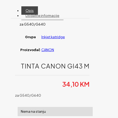
Opis
Dodatne informacije
za G540/G640
Grupa
Inkjet katridge
Proizvođač
CANON
TINTA CANON GI43 M
34,10
KM
za G540/G640
Nema na stanju