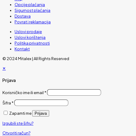
Opcije plaćanja
Sigurnost plaćanja
Dostava
Povrat i reklamacija
Uslovi prodaje
Uslovi korištenja
Politika privatnosti
Kontakt
© 2024 Mitalex | All Rights Reserved
✕
Prijava
Korisničko ime ili email
*
Šifra
*
Zapamti me
Prijava
Izgubili ste šifru?
Otvoriti račun?