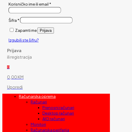
Korisničko ime ili email
*
Šifra
*
Zapamti me
Prijava
Izgubili ste šifru?
Prijava
ili registracija
0
0,00 KM
Uporedi
Računarska oprema
Računari
Prenosni računari
Desktop računari
AIO računari
Monitori
Računarska periferija