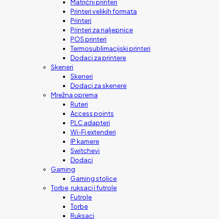
Matrični printeri
Printeri velikih formata
Printeri
Printeri za naljepnice
POS printeri
Termosublimacijski printeri
Dodaci za printere
Skeneri
Skeneri
Dodaci za skenere
Mrežna oprema
Ruteri
Access points
PLC adapteri
Wi-Fi extenderi
IP kamere
Switchevi
Dodaci
Gaming
Gaming stolice
Torbe, ruksaci i futrole
Futrole
Torbe
Ruksaci