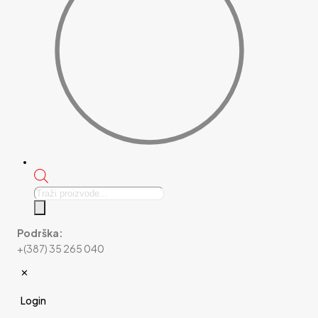
Products
search
Podrška:
+(387) 35 265 040
✕
Login