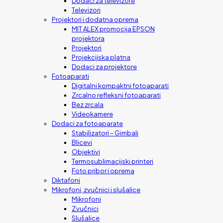
Dodaci za televizore
Televizori
Projektori i dodatna oprema
MIT ALEX promocija EPSON
projektora
Projektori
Projekcijska platna
Dodaci za projektore
Fotoaparati
Digitalni kompaktni fotoaparati
Zrcalno refleksni fotoaparati
Bez zrcala
Videokamere
Dodaci za fotoaparate
Stabilizatori – Gimbali
Blicevi
Objektivi
Termosublimacijski printeri
Foto pribor i oprema
Diktafoni
Mikrofoni, zvučnici i slušalice
Mikrofoni
Zvučnici
Slušalice