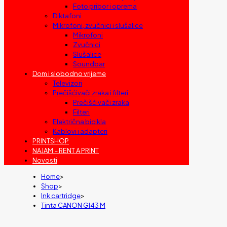
Foto pribor i oprema
Diktafoni
Mikrofoni, zvučnici i slušalice
Mikrofoni
Zvučnici
Slušalice
Soundbar
Dom i slobodno vrijeme
Televizori
Prečišćivači zraka i filteri
Prečišćivači zraka
Filteri
Električna bicikla
Kablovi i adapteri
PRINTSHOP
NAJAM – RENT A PRINT
Novosti
Home
>
Shop
>
Ink cartridge
>
Tinta CANON GI43 M