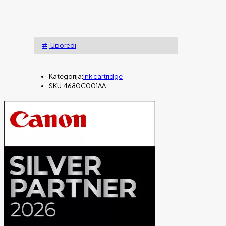
Uporedi
Kategorija:
Ink cartridge
SKU:
4680C001AA