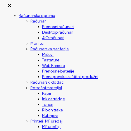
✕
Računarska oprema
Računari
Prenosni računari
Desktop računari
AIO računari
Monitori
Računarska periferija
Miševi
Tastature
Web Kamere
Prenosne baterije
Prenaponska zaštita i produžni
Računarski dodaci
Potrošni materijal
Papir
Ink cartridge
Toneri
Ribon trake
Bubnjevi
Printeri i MF uređaji
MF uređaji