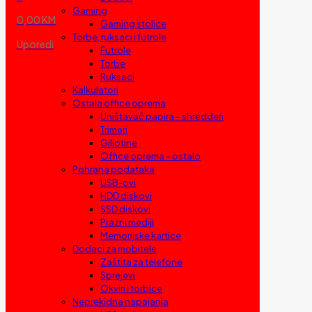
Gaming
0,00 KM
Gaming stolice
Torbe, ruksaci i futrole
Uporedi
Futrole
Torbe
Ruksaci
Kalkulatori
Ostala office oprema
Uništavač papira – shredderi
Trimeri
Giljotine
Office oprema – ostalo
Pohrana podataka
USB-ovi
HDD diskovi
SSD diskovi
Prazni mediji
Memorijske kartice
Dodaci za mobitele
Zaštita za telefone
Sprejevi
Okviri i torbice
Neprekidna napajanja