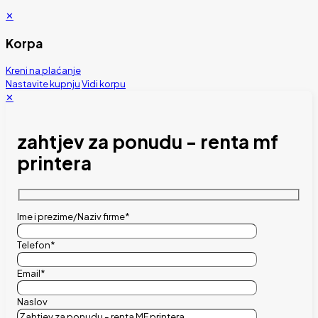
✕
Korpa
Kreni na plaćanje
Nastavite kupnju
Vidi korpu
✕
zahtjev za ponudu - renta mf
printera
Ime i prezime/Naziv firme*
Telefon*
Email*
Naslov