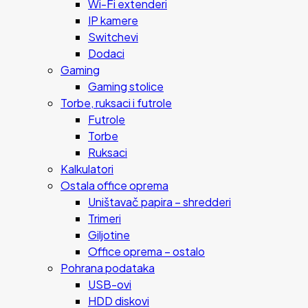
Wi-Fi extenderi
IP kamere
Switchevi
Dodaci
Gaming
Gaming stolice
Torbe, ruksaci i futrole
Futrole
Torbe
Ruksaci
Kalkulatori
Ostala office oprema
Uništavač papira – shredderi
Trimeri
Giljotine
Office oprema – ostalo
Pohrana podataka
USB-ovi
HDD diskovi