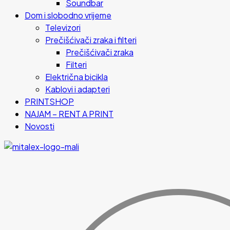
Soundbar
Dom i slobodno vrijeme
Televizori
Prečišćivači zraka i filteri
Prečišćivači zraka
Filteri
Električna bicikla
Kablovi i adapteri
PRINTSHOP
NAJAM – RENT A PRINT
Novosti