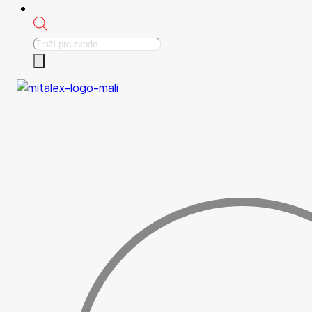
Products
search