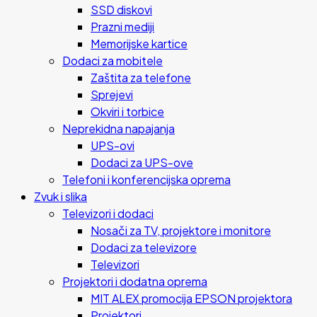
SSD diskovi
Prazni mediji
Memorijske kartice
Dodaci za mobitele
Zaštita za telefone
Sprejevi
Okviri i torbice
Neprekidna napajanja
UPS-ovi
Dodaci za UPS-ove
Telefoni i konferencijska oprema
Zvuk i slika
Televizori i dodaci
Nosači za TV, projektore i monitore
Dodaci za televizore
Televizori
Projektori i dodatna oprema
MIT ALEX promocija EPSON projektora
Projektori