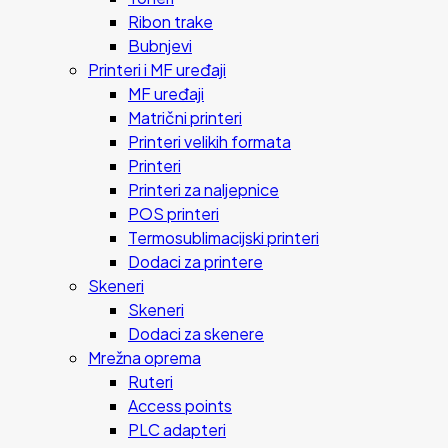
Ribon trake
Bubnjevi
Printeri i MF uređaji
MF uređaji
Matrični printeri
Printeri velikih formata
Printeri
Printeri za naljepnice
POS printeri
Termosublimacijski printeri
Dodaci za printere
Skeneri
Skeneri
Dodaci za skenere
Mrežna oprema
Ruteri
Access points
PLC adapteri