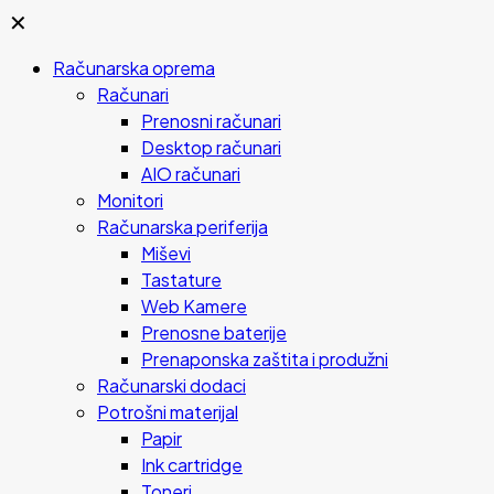
✕
Računarska oprema
Računari
Prenosni računari
Desktop računari
AIO računari
Monitori
Računarska periferija
Miševi
Tastature
Web Kamere
Prenosne baterije
Prenaponska zaštita i produžni
Računarski dodaci
Potrošni materijal
Papir
Ink cartridge
Toneri