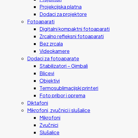
Projekcijska platna
Dodaci za projektore
Fotoaparati
Digitalni kompaktni fotoaparati
Zrcalno refleksni fotoaparati
Bez zrcala
Videokamere
Dodaci za fotoaparate
Stabilizatori – Gimbali
Blicevi
Objektivi
Termosublimacijski printeri
Foto pribor i oprema
Diktafoni
Mikrofoni, zvučnici i slušalice
Mikrofoni
Zvučnici
Slušalice