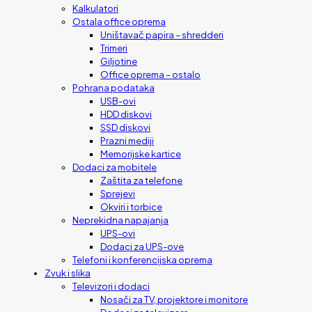
Kalkulatori
Ostala office oprema
Uništavač papira – shredderi
Trimeri
Giljotine
Office oprema – ostalo
Pohrana podataka
USB-ovi
HDD diskovi
SSD diskovi
Prazni mediji
Memorijske kartice
Dodaci za mobitele
Zaštita za telefone
Sprejevi
Okviri i torbice
Neprekidna napajanja
UPS-ovi
Dodaci za UPS-ove
Telefoni i konferencijska oprema
Zvuk i slika
Televizori i dodaci
Nosači za TV, projektore i monitore