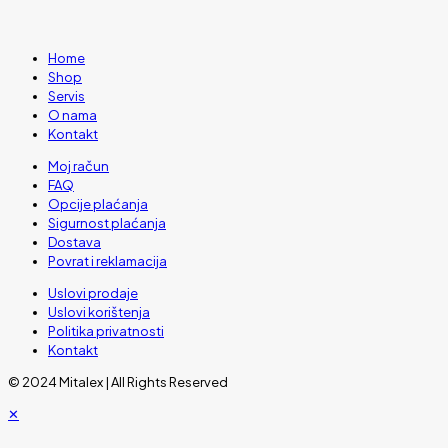
Home
Shop
Servis
O nama
Kontakt
Moj račun
FAQ
Opcije plaćanja
Sigurnost plaćanja
Dostava
Povrat i reklamacija
Uslovi prodaje
Uslovi korištenja
Politika privatnosti
Kontakt
© 2024 Mitalex | All Rights Reserved
✕