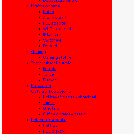
Dodaci za skenere
Mrežna oprema
Ruteri
Access points
PLC adapteri
Wi-Fi extenderi
IP kamere
Switchevi
Dodaci
Gaming
Gaming stolice
Torbe, ruksaci i futrole
Futrole
Torbe
Ruksaci
Kalkulatori
Ostala office oprema
Uništavač papira – shredderi
Trimeri
Giljotine
Office oprema – ostalo
Pohrana podataka
USB-ovi
HDD diskovi