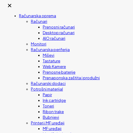
✕
Računarska oprema
Računari
Prenosni računari
Desktop računari
AIO računari
Monitori
Računarska periferija
Miševi
Tastature
Web Kamere
Prenosne baterije
Prenaponska zaštita i produžni
Računarski dodaci
Potrošni materijal
Papir
Ink cartridge
Toneri
Ribon trake
Bubnjevi
Printeri i MF uređaji
MF uređaji