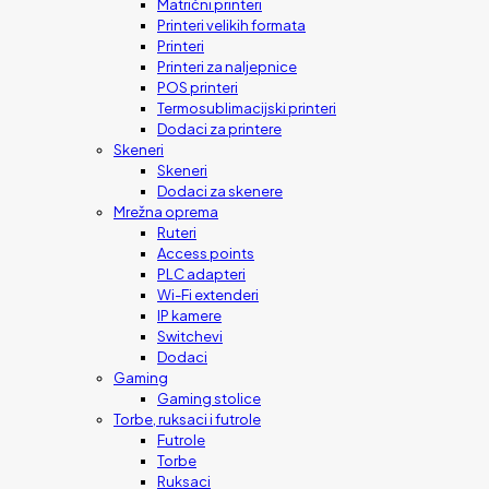
Matrični printeri
Printeri velikih formata
Printeri
Printeri za naljepnice
POS printeri
Termosublimacijski printeri
Dodaci za printere
Skeneri
Skeneri
Dodaci za skenere
Mrežna oprema
Ruteri
Access points
PLC adapteri
Wi-Fi extenderi
IP kamere
Switchevi
Dodaci
Gaming
Gaming stolice
Torbe, ruksaci i futrole
Futrole
Torbe
Ruksaci