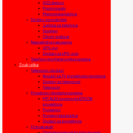
SSD diskovi
Prazni mediji
Memorijske kartice
Dodaci za mobitele
Zaštita za telefone
Sprejevi
Okviri i torbice
Neprekidna napajanja
UPS-ovi
Dodaci za UPS-ove
Telefoni i konferencijska oprema
Zvuk i slika
Televizori i dodaci
Nosači za TV, projektore i monitore
Dodaci za televizore
Televizori
Projektori i dodatna oprema
MIT ALEX promocija EPSON
projektora
Projektori
Projekcijska platna
Dodaci za projektore
Fotoaparati
Digitalni kompaktni fotoaparati