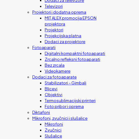
Dodaci za televizore
Televizori
Projektori i dodatna oprema
MIT ALEX promocija EPSON
projektora
Projektori
Projekcijska platna
Dodaci za projektore
Fotoaparati
Digitalni kompaktni fotoaparati
Zrcalno refleksni fotoaparati
Bez zrcala
Videokamere
Dodaci za fotoaparate
Stabilizatori – Gimbali
Blicevi
Objektivi
Termosublimacijski printeri
Foto pribor i oprema
Diktafoni
Mikrofoni, zvučnici i slušalice
Mikrofoni
Zvučnici
Slušalice