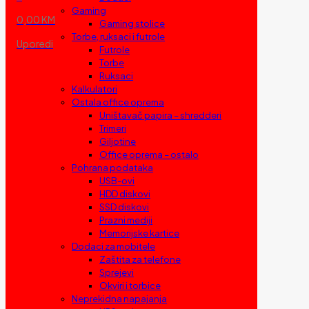
Gaming
0,00 KM
Gaming stolice
Torbe, ruksaci i futrole
Uporedi
Futrole
Torbe
Ruksaci
Kalkulatori
Ostala office oprema
Uništavač papira – shredderi
Trimeri
Giljotine
Office oprema – ostalo
Pohrana podataka
USB-ovi
HDD diskovi
SSD diskovi
Prazni mediji
Memorijske kartice
Dodaci za mobitele
Zaštita za telefone
Sprejevi
Okviri i torbice
Neprekidna napajanja