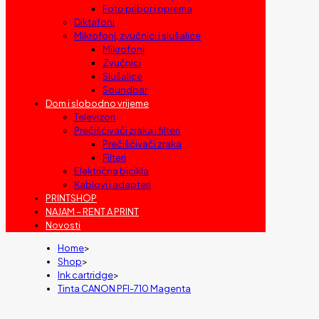
Foto pribor i oprema
Diktafoni
Mikrofoni, zvučnici i slušalice
Mikrofoni
Zvučnici
Slušalice
Soundbar
Dom i slobodno vrijeme
Televizori
Prečišćivači zraka i filteri
Prečišćivači zraka
Filteri
Električna bicikla
Kablovi i adapteri
PRINTSHOP
NAJAM – RENT A PRINT
Novosti
Home
>
Shop
>
Ink cartridge
>
Tinta CANON PFI-710 Magenta