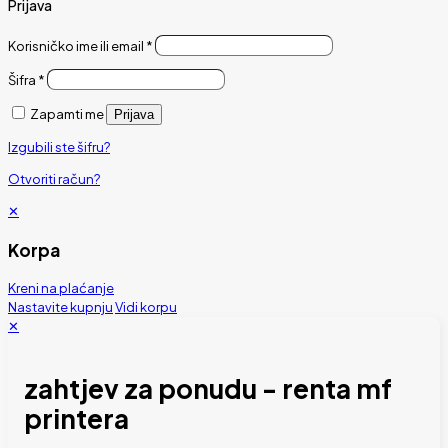
Prijava
Korisničko ime ili email
*
Šifra
*
Zapamti me
Prijava
Izgubili ste šifru?
Otvoriti račun?
✕
Korpa
Kreni na plaćanje
Nastavite kupnju
Vidi korpu
✕
zahtjev za ponudu - renta mf
printera