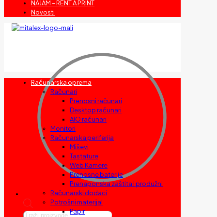
NAJAM – RENT A PRINT
Novosti
Računarska oprema
Računari
Prenosni računari
Desktop računari
AIO računari
Monitori
Računarska periferija
Miševi
Tastature
Web Kamere
Prenosne baterije
Prenaponska zaštita i produžni
Računarski dodaci
Potrošni materijal
Papir
Products