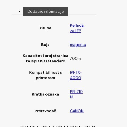
Dodatne informacije
Kertridži
Grupa
za LFP
Boja
magenta
Kapacitet i broj stranica
700ml
za ispis ISO standard
Kompatibilnost s
IPF TX-
printerom
4000
PFI-710
Kratka oznaka
M
Proizvođač
CANON