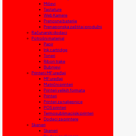
Miševi
Tastature
Web Kamere
Prenosne baterije
Prenaponska zaštita i produžni
Računarski dodaci
Potrošni materijal
Papir
Ink cartridge
Toneri
Ribon trake
Bubnjevi
Printeri i MF uređaji
MF uređaji
Matrični printeri
Printeri velikih formata
Printeri
Printeri za naljepnice
POS printeri
Termosublimacijski printeri
Dodaci za printere
Skeneri
Skeneri