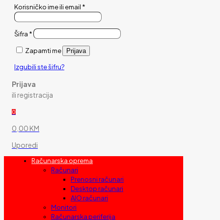
Korisničko ime ili email
*
Šifra
*
Zapamti me
Prijava
Izgubili ste šifru?
Prijava
ili registracija
0
0,00 KM
Uporedi
Računarska oprema
Računari
Prenosni računari
Desktop računari
AIO računari
Monitori
Računarska periferija