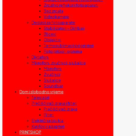
Zrcalno refleksni fotoaparati
Bez zrcala
Videokamere
Dodaci za fotoaparate
Stabilizatori – Gimbali
Blicevi
Objektivi
Termosublimacijski printeri
Foto pribor i oprema
Diktafoni
Mikrofoni, zvučnici i slušalice
Mikrofoni
Zvučnici
Slušalice
Soundbar
Dom i slobodno vrijeme
Televizori
Prečišćivači zraka i filteri
Prečišćivači zraka
Filteri
Električna bicikla
Kablovi i adapteri
PRINTSHOP