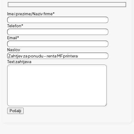
Ime i prezime/Naziv firme*
Telefon*
Email*
Naslov
Text zahtjeva