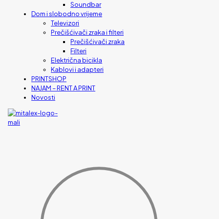
Soundbar
Dom i slobodno vrijeme
Televizori
Prečišćivači zraka i filteri
Prečišćivači zraka
Filteri
Električna bicikla
Kablovi i adapteri
PRINTSHOP
NAJAM – RENT A PRINT
Novosti