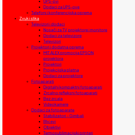
UPS-ovi
Dodaci za UPS-ove
Telefoni i konferencijska oprema
Zvuk i slika
Televizori i dodaci
Nosači za TV, projektore i monitore
Dodaci za televizore
Televizori
Projektori i dodatna oprema
MIT ALEX promocija EPSON
projektora
Projektori
Projekcijska platna
Dodaci za projektore
Fotoaparati
Digitalni kompaktni fotoaparati
Zrcalno refleksni fotoaparati
Bez zrcala
Videokamere
Dodaci za fotoaparate
Stabilizatori – Gimbali
Blicevi
Objektivi
Termosublimacijski printeri