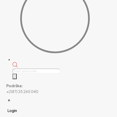
Products
search
Podrška:
+(387) 35 265 040
✕
Login