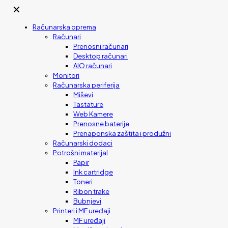
✕
Računarska oprema
Računari
Prenosni računari
Desktop računari
AIO računari
Monitori
Računarska periferija
Miševi
Tastature
Web Kamere
Prenosne baterije
Prenaponska zaštita i produžni
Računarski dodaci
Potrošni materijal
Papir
Ink cartridge
Toneri
Ribon trake
Bubnjevi
Printeri i MF uređaji
MF uređaji