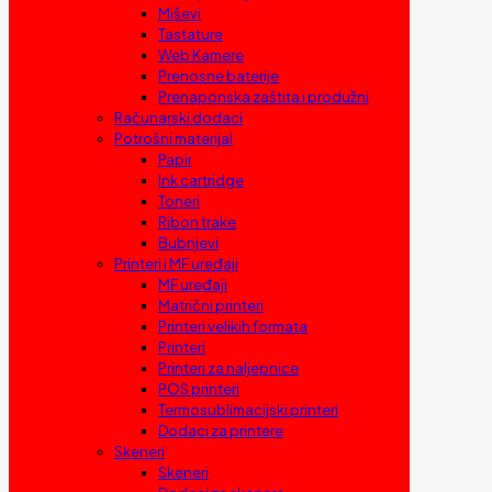
Miševi
Tastature
Web Kamere
Prenosne baterije
Prenaponska zaštita i produžni
Računarski dodaci
Potrošni materijal
Papir
Ink cartridge
Toneri
Ribon trake
Bubnjevi
Printeri i MF uređaji
MF uređaji
Matrični printeri
Printeri velikih formata
Printeri
Printeri za naljepnice
POS printeri
Termosublimacijski printeri
Dodaci za printere
Skeneri
Skeneri