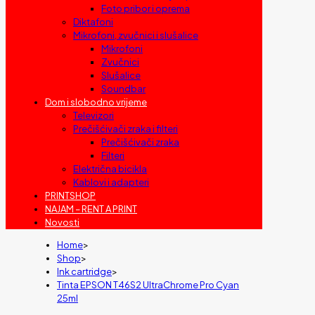
Foto pribor i oprema
Diktafoni
Mikrofoni, zvučnici i slušalice
Mikrofoni
Zvučnici
Slušalice
Soundbar
Dom i slobodno vrijeme
Televizori
Prečišćivači zraka i filteri
Prečišćivači zraka
Filteri
Električna bicikla
Kablovi i adapteri
PRINTSHOP
NAJAM – RENT A PRINT
Novosti
Home
>
Shop
>
Ink cartridge
>
Tinta EPSON T46S2 UltraChrome Pro Cyan
25ml