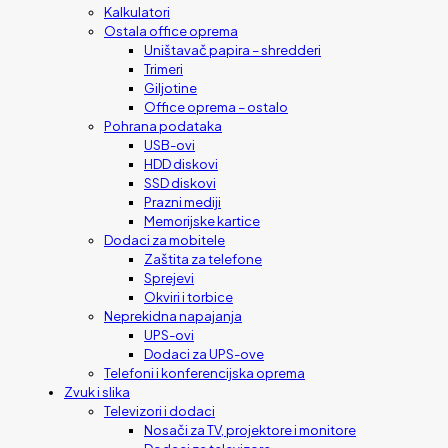
Kalkulatori
Ostala office oprema
Uništavač papira – shredderi
Trimeri
Giljotine
Office oprema – ostalo
Pohrana podataka
USB-ovi
HDD diskovi
SSD diskovi
Prazni mediji
Memorijske kartice
Dodaci za mobitele
Zaštita za telefone
Sprejevi
Okviri i torbice
Neprekidna napajanja
UPS-ovi
Dodaci za UPS-ove
Telefoni i konferencijska oprema
Zvuk i slika
Televizori i dodaci
Nosači za TV, projektore i monitore