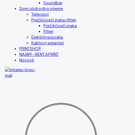
Soundbar
Dom i slobodno vrijeme
Televizori
Prečišćivači zraka i filteri
Prečišćivači zraka
Filteri
Električna bicikla
Kablovi i adapteri
PRINTSHOP
NAJAM – RENT A PRINT
Novosti