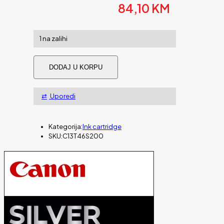
84,10
KM
1 na zalihi
Tinta
DODAJ U KORPU
EPSON
T46S2
UltraChrome
Uporedi
Pro
Cyan
25ml
količina
Kategorija:
Ink cartridge
SKU:
C13T46S200