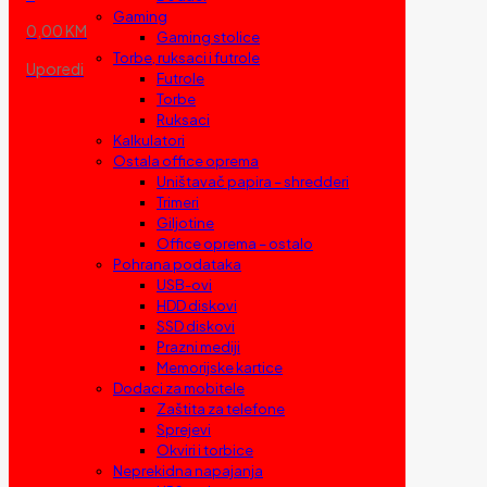
Gaming
0,00 KM
Gaming stolice
Torbe, ruksaci i futrole
Uporedi
Futrole
Torbe
Ruksaci
Kalkulatori
Ostala office oprema
Uništavač papira – shredderi
Trimeri
Giljotine
Office oprema – ostalo
Pohrana podataka
USB-ovi
HDD diskovi
SSD diskovi
Prazni mediji
Memorijske kartice
Dodaci za mobitele
Zaštita za telefone
Sprejevi
Okviri i torbice
Neprekidna napajanja