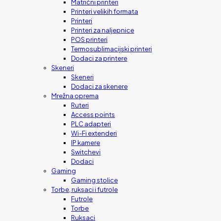
Matrični printeri
Printeri velikih formata
Printeri
Printeri za naljepnice
POS printeri
Termosublimacijski printeri
Dodaci za printere
Skeneri
Skeneri
Dodaci za skenere
Mrežna oprema
Ruteri
Access points
PLC adapteri
Wi-Fi extenderi
IP kamere
Switchevi
Dodaci
Gaming
Gaming stolice
Torbe, ruksaci i futrole
Futrole
Torbe
Ruksaci