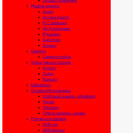
Dodaci za skenere
Mrežna oprema
Ruteri
Access points
PLC adapteri
Wi-Fi extenderi
IP kamere
Switchevi
Dodaci
Gaming
Gaming stolice
Torbe, ruksaci i futrole
Futrole
Torbe
Ruksaci
Kalkulatori
Ostala office oprema
Uništavač papira – shredderi
Trimeri
Giljotine
Office oprema – ostalo
Pohrana podataka
USB-ovi
HDD diskovi