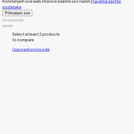
Korištenjem ove web stranice slažete se s našim
Pravilima zaštite
podataka
.
Prihvatam sve
Select at least 2 products
to compare
Usporedi proizvode