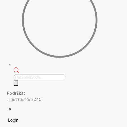
Products
search
Podrška:
+(387) 35 265 040
✕
Login