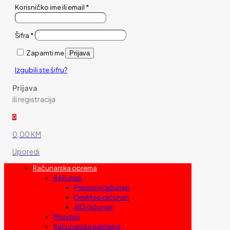
Korisničko ime ili email
*
Šifra
*
Zapamti me
Prijava
Izgubili ste šifru?
Prijava
ili registracija
0
0,00 KM
Uporedi
Računarska oprema
Računari
Prenosni računari
Desktop računari
AIO računari
Monitori
Računarska periferija