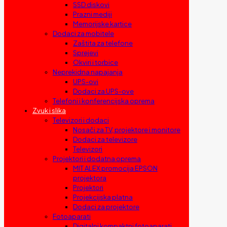
SSD diskovi
Prazni mediji
Memorijske kartice
Dodaci za mobitele
Zaštita za telefone
Sprejevi
Okviri i torbice
Neprekidna napajanja
UPS-ovi
Dodaci za UPS-ove
Telefoni i konferencijska oprema
Zvuk i slika
Televizori i dodaci
Nosači za TV, projektore i monitore
Dodaci za televizore
Televizori
Projektori i dodatna oprema
MIT ALEX promocija EPSON
projektora
Projektori
Projekcijska platna
Dodaci za projektore
Fotoaparati
Digitalni kompaktni fotoaparati