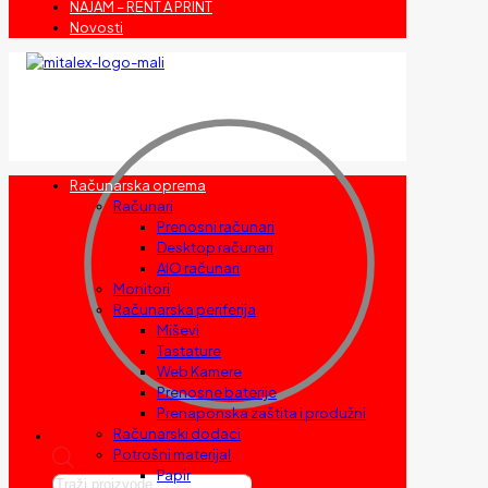
NAJAM – RENT A PRINT
Novosti
Računarska oprema
Računari
Prenosni računari
Desktop računari
AIO računari
Monitori
Računarska periferija
Miševi
Tastature
Web Kamere
Prenosne baterije
Prenaponska zaštita i produžni
Računarski dodaci
Potrošni materijal
Papir
Products