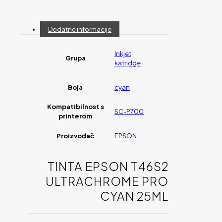
Dodatne informacije
Inkjet
Grupa
katridge
Boja
cyan
Kompatibilnost s
SC-P700
printerom
Proizvođač
EPSON
TINTA EPSON T46S2
ULTRACHROME PRO
CYAN 25ML