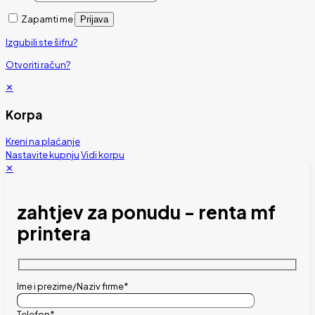
Zapamti me
Prijava
Izgubili ste šifru?
Otvoriti račun?
✕
Korpa
Kreni na plaćanje
Nastavite kupnju
Vidi korpu
✕
zahtjev za ponudu - renta mf
printera
Ime i prezime/Naziv firme*
Telefon*