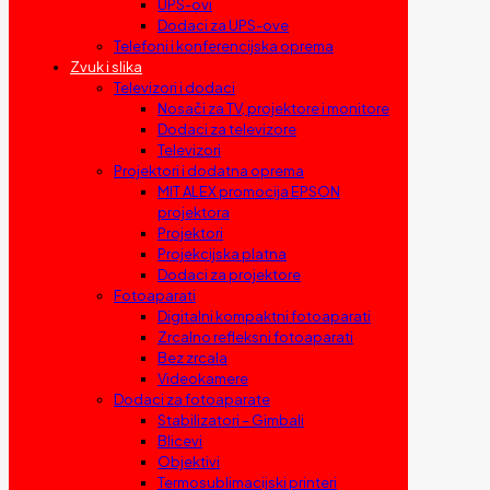
UPS-ovi
Dodaci za UPS-ove
Telefoni i konferencijska oprema
Zvuk i slika
Televizori i dodaci
Nosači za TV, projektore i monitore
Dodaci za televizore
Televizori
Projektori i dodatna oprema
MIT ALEX promocija EPSON
projektora
Projektori
Projekcijska platna
Dodaci za projektore
Fotoaparati
Digitalni kompaktni fotoaparati
Zrcalno refleksni fotoaparati
Bez zrcala
Videokamere
Dodaci za fotoaparate
Stabilizatori – Gimbali
Blicevi
Objektivi
Termosublimacijski printeri