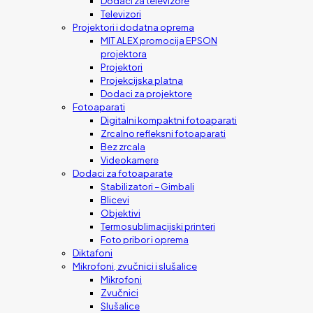
Dodaci za televizore
Televizori
Projektori i dodatna oprema
MIT ALEX promocija EPSON
projektora
Projektori
Projekcijska platna
Dodaci za projektore
Fotoaparati
Digitalni kompaktni fotoaparati
Zrcalno refleksni fotoaparati
Bez zrcala
Videokamere
Dodaci za fotoaparate
Stabilizatori – Gimbali
Blicevi
Objektivi
Termosublimacijski printeri
Foto pribor i oprema
Diktafoni
Mikrofoni, zvučnici i slušalice
Mikrofoni
Zvučnici
Slušalice