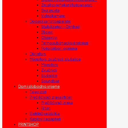
Zrcalno refleksni fotoaparati
Bez zrcala
Videokamere
Dodaci za fotoaparate
Stabilizatori – Gimbali
Blicevi
Objektivi
Termosublimacijski printeri
Foto pribor i oprema
Diktafoni
Mikrofoni, zvučnici i slušalice
Mikrofoni
Zvučnici
Slušalice
Soundbar
Dom i slobodno vrijeme
Televizori
Prečišćivači zraka i filteri
Prečišćivači zraka
Filteri
Električna bicikla
Kablovi i adapteri
PRINTSHOP