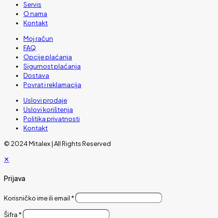
Servis
O nama
Kontakt
Moj račun
FAQ
Opcije plaćanja
Sigurnost plaćanja
Dostava
Povrat i reklamacija
Uslovi prodaje
Uslovi korištenja
Politika privatnosti
Kontakt
© 2024 Mitalex | All Rights Reserved
✕
Prijava
Korisničko ime ili email
*
Šifra
*