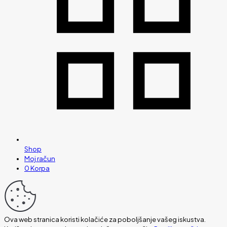
Shop
Moj račun
0
Korpa
Ova web stranica koristi kolačiće za poboljšanje vašeg iskustva.