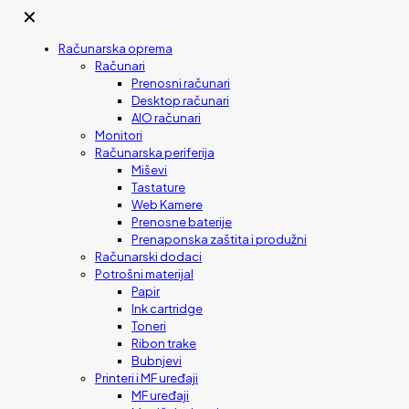
✕
Računarska oprema
Računari
Prenosni računari
Desktop računari
AIO računari
Monitori
Računarska periferija
Miševi
Tastature
Web Kamere
Prenosne baterije
Prenaponska zaštita i produžni
Računarski dodaci
Potrošni materijal
Papir
Ink cartridge
Toneri
Ribon trake
Bubnjevi
Printeri i MF uređaji
MF uređaji