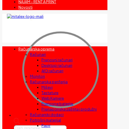
NAJAM – RENT A PRINT
Novosti
Računarska oprema
Računari
Prenosni računari
Desktop računari
AIO računari
Monitori
Računarska periferija
Miševi
Tastature
Web Kamere
Prenosne baterije
Prenaponska zaštita i produžni
Računarski dodaci
Potrošni materijal
Papir
Products