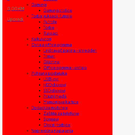
Gaming
0,00 KM
Gaming stolice
Torbe, ruksaci i futrole
Uporedi
Futrole
Torbe
Ruksaci
Kalkulatori
Ostala office oprema
Uništavač papira – shredderi
Trimeri
Giljotine
Office oprema – ostalo
Pohrana podataka
USB-ovi
HDD diskovi
SSD diskovi
Prazni mediji
Memorijske kartice
Dodaci za mobitele
Zaštita za telefone
Sprejevi
Okviri i torbice
Neprekidna napajanja