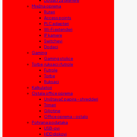
Dodaci za skenere
Mrežna oprema
Ruteri
Access points
PLC adapteri
Wi-Fi extenderi
IP kamere
Switchevi
Dodaci
Gaming
Gaming stolice
Torbe, ruksaci i futrole
Futrole
Torbe
Ruksaci
Kalkulatori
Ostala office oprema
Uništavač papira – shredderi
Trimeri
Giljotine
Office oprema – ostalo
Pohrana podataka
USB-ovi
HDD diskovi