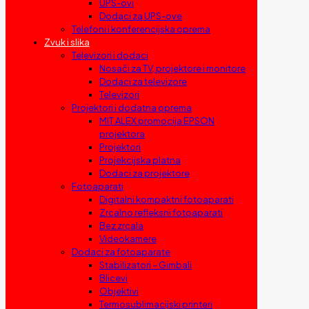
UPS-ovi
Dodaci za UPS-ove
Telefoni i konferencijska oprema
Zvuk i slika
Televizori i dodaci
Nosači za TV, projektore i monitore
Dodaci za televizore
Televizori
Projektori i dodatna oprema
MIT ALEX promocija EPSON
projektora
Projektori
Projekcijska platna
Dodaci za projektore
Fotoaparati
Digitalni kompaktni fotoaparati
Zrcalno refleksni fotoaparati
Bez zrcala
Videokamere
Dodaci za fotoaparate
Stabilizatori – Gimbali
Blicevi
Objektivi
Termosublimacijski printeri