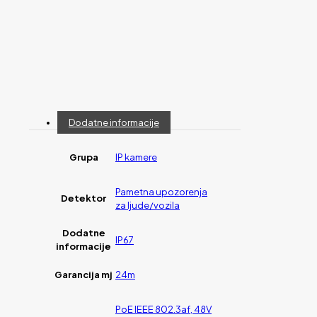
Dodatne informacije
Grupa
IP kamere
Pametna upozorenja
Detektor
za ljude/vozila
Dodatne
IP67
informacije
Garancija mj
24m
PoE IEEE 802.3af, 48V