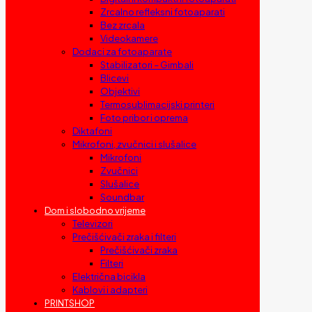
Zrcalno refleksni fotoaparati
Bez zrcala
Videokamere
Dodaci za fotoaparate
Stabilizatori – Gimbali
Blicevi
Objektivi
Termosublimacijski printeri
Foto pribor i oprema
Diktafoni
Mikrofoni, zvučnici i slušalice
Mikrofoni
Zvučnici
Slušalice
Soundbar
Dom i slobodno vrijeme
Televizori
Prečišćivači zraka i filteri
Prečišćivači zraka
Filteri
Električna bicikla
Kablovi i adapteri
PRINTSHOP