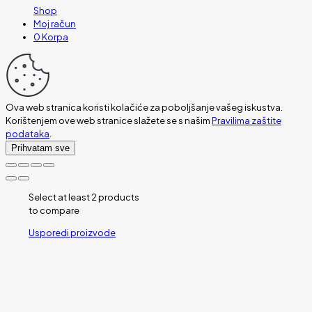
Shop
Moj račun
0
Korpa
Ova web stranica koristi kolačiće za poboljšanje vašeg iskustva.
Korištenjem ove web stranice slažete se s našim
Pravilima zaštite
podataka
.
Prihvatam sve
Select at least 2 products
to compare
Usporedi proizvode