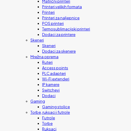
Matrični printeri
Printeri velikih formata
Printeri
Printeri za naljepnice
POS printeri
Termosublimacijski printeri
Dodaci za printere
Skeneri
Skeneri
Dodaci za skenere
Mrežna oprema
Ruteri
Access points
PLC adapteri
Wi-Fi extenderi
IP kamere
Switchevi
Dodaci
Gaming
Gaming stolice
Torbe, ruksaci i futrole
Futrole
Torbe
Ruksaci