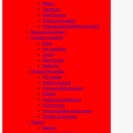
Miševi
Tastature
Web Kamere
Prenosne baterije
Prenaponska zaštita i produžni
Računarski dodaci
Potrošni materijal
Papir
Ink cartridge
Toneri
Ribon trake
Bubnjevi
Printeri i MF uređaji
MF uređaji
Matrični printeri
Printeri velikih formata
Printeri
Printeri za naljepnice
POS printeri
Termosublimacijski printeri
Dodaci za printere
Skeneri
Skeneri