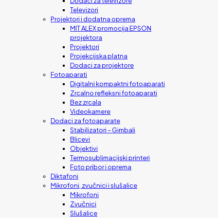
Dodaci za televizore
Televizori
Projektori i dodatna oprema
MIT ALEX promocija EPSON
projektora
Projektori
Projekcijska platna
Dodaci za projektore
Fotoaparati
Digitalni kompaktni fotoaparati
Zrcalno refleksni fotoaparati
Bez zrcala
Videokamere
Dodaci za fotoaparate
Stabilizatori – Gimbali
Blicevi
Objektivi
Termosublimacijski printeri
Foto pribor i oprema
Diktafoni
Mikrofoni, zvučnici i slušalice
Mikrofoni
Zvučnici
Slušalice