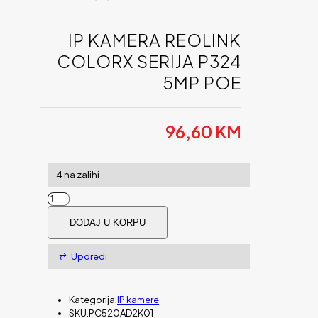
IP KAMERA REOLINK
COLORX SERIJA P324
5MP POE
96,60
KM
4 na zalihi
IP
Kamera
DODAJ U KORPU
Reolink
ColorX
serija
Uporedi
P324
5MP
PoE
Kategorija:
IP kamere
količina
SKU:
PC520AD2K01