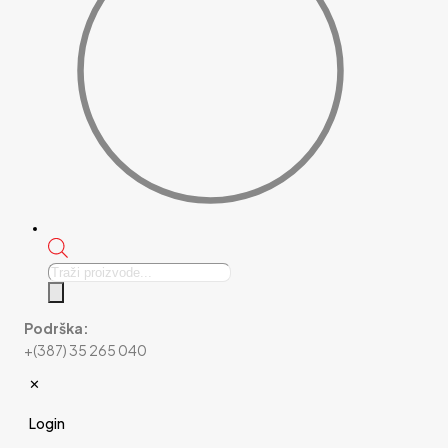
Products
search
Podrška:
+(387) 35 265 040
✕
Login