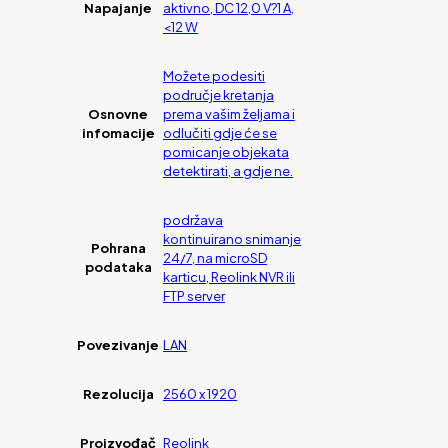
Napajanje
aktivno, DC 12,0 V?1 A,
<12 W
Možete podesiti
područje kretanja
Osnovne
prema vašim željama i
infomacije
odlučiti gdje će se
pomicanje objekata
detektirati, a gdje ne.
podržava
kontinuirano snimanje
Pohrana
24/7, na microSD
podataka
karticu, Reolink NVR ili
FTP server
Povezivanje
LAN
Rezolucija
2560 x 1920
Proizvođač
Reolink