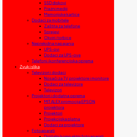
SSD diskovi
Prazni mediji
Memorijske kartice
Dodaci za mobitele
Zaštita za telefone
Sprejevi
Okviri i torbice
Neprekidna napajanja
UPS-ovi
Dodaci za UPS-ove
Telefoni i konferencijska oprema
Zvuk i slika
Televizori i dodaci
Nosači za TV, projektore i monitore
Dodaci za televizore
Televizori
Projektori i dodatna oprema
MIT ALEX promocija EPSON
projektora
Projektori
Projekcijska platna
Dodaci za projektore
Fotoaparati
Digitalni kompaktni fotoaparati