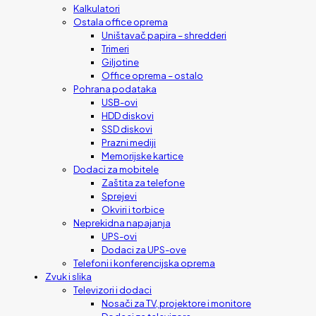
Kalkulatori
Ostala office oprema
Uništavač papira – shredderi
Trimeri
Giljotine
Office oprema – ostalo
Pohrana podataka
USB-ovi
HDD diskovi
SSD diskovi
Prazni mediji
Memorijske kartice
Dodaci za mobitele
Zaštita za telefone
Sprejevi
Okviri i torbice
Neprekidna napajanja
UPS-ovi
Dodaci za UPS-ove
Telefoni i konferencijska oprema
Zvuk i slika
Televizori i dodaci
Nosači za TV, projektore i monitore