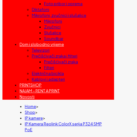
Foto pribor i oprema
Diktafoni
Mikrofoni, zvučnici i slušalice
Mikrofoni
Zvučnici
Slušalice
Soundbar
Dom i slobodno vrijeme
Televizori
Prečišćivači zraka i filteri
Prečišćivači zraka
Filteri
Električna bicikla
Kablovi i adapteri
PRINTSHOP
NAJAM – RENT A PRINT
Novosti
Home
>
Shop
>
IP kamere
>
IP Kamera Reolink ColorX serija P324 5MP
PoE