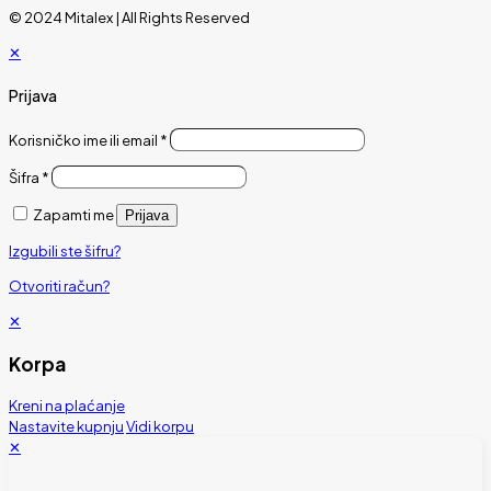
© 2024 Mitalex | All Rights Reserved
✕
Prijava
Korisničko ime ili email
*
Šifra
*
Zapamti me
Prijava
Izgubili ste šifru?
Otvoriti račun?
✕
Korpa
Kreni na plaćanje
Nastavite kupnju
Vidi korpu
✕