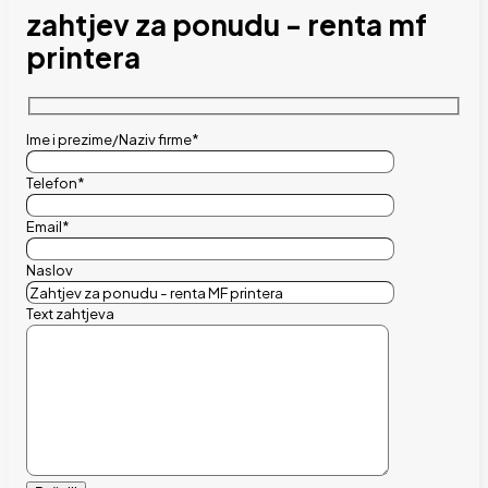
zahtjev za ponudu - renta mf
printera
Ime i prezime/Naziv firme*
Telefon*
Email*
Naslov
Text zahtjeva