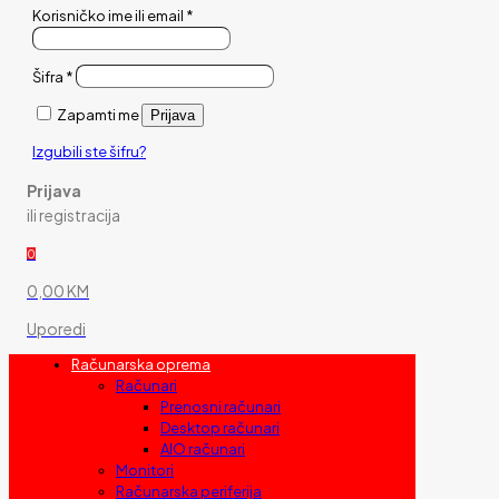
Korisničko ime ili email
*
Šifra
*
Zapamti me
Prijava
Izgubili ste šifru?
Prijava
ili registracija
0
0,00 KM
Uporedi
Računarska oprema
Računari
Prenosni računari
Desktop računari
AIO računari
Monitori
Računarska periferija