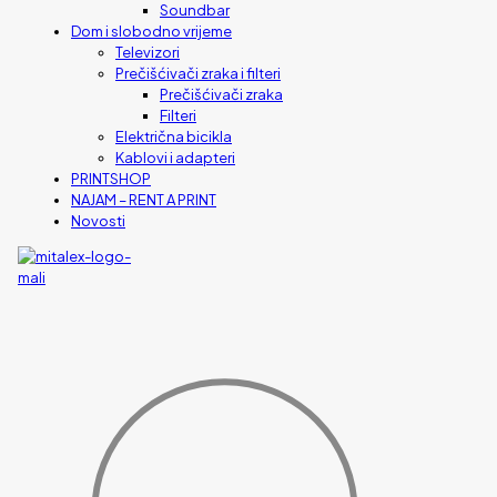
Soundbar
Dom i slobodno vrijeme
Televizori
Prečišćivači zraka i filteri
Prečišćivači zraka
Filteri
Električna bicikla
Kablovi i adapteri
PRINTSHOP
NAJAM – RENT A PRINT
Novosti