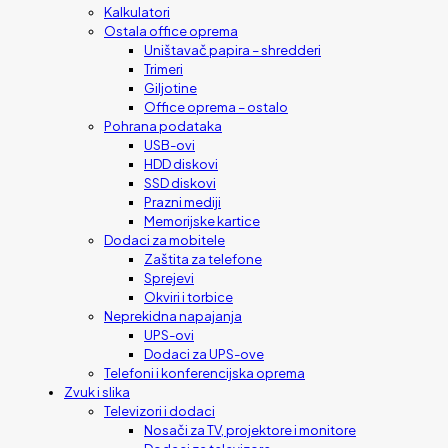
Kalkulatori
Ostala office oprema
Uništavač papira – shredderi
Trimeri
Giljotine
Office oprema – ostalo
Pohrana podataka
USB-ovi
HDD diskovi
SSD diskovi
Prazni mediji
Memorijske kartice
Dodaci za mobitele
Zaštita za telefone
Sprejevi
Okviri i torbice
Neprekidna napajanja
UPS-ovi
Dodaci za UPS-ove
Telefoni i konferencijska oprema
Zvuk i slika
Televizori i dodaci
Nosači za TV, projektore i monitore