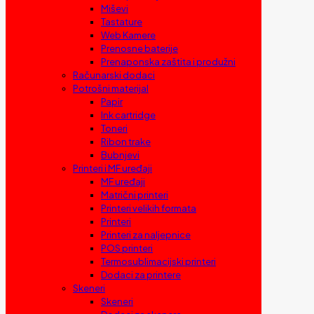
Miševi
Tastature
Web Kamere
Prenosne baterije
Prenaponska zaštita i produžni
Računarski dodaci
Potrošni materijal
Papir
Ink cartridge
Toneri
Ribon trake
Bubnjevi
Printeri i MF uređaji
MF uređaji
Matrični printeri
Printeri velikih formata
Printeri
Printeri za naljepnice
POS printeri
Termosublimacijski printeri
Dodaci za printere
Skeneri
Skeneri