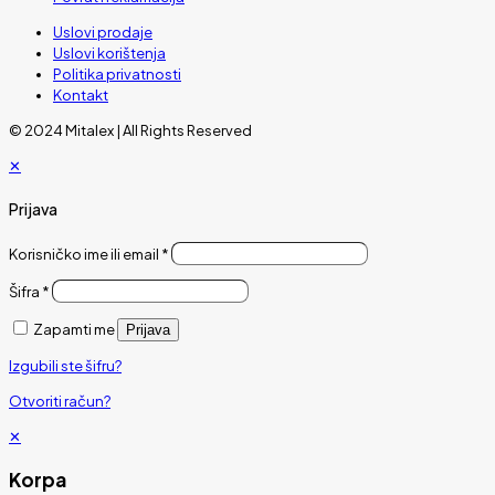
Uslovi prodaje
Uslovi korištenja
Politika privatnosti
Kontakt
© 2024 Mitalex | All Rights Reserved
✕
Prijava
Korisničko ime ili email
*
Šifra
*
Zapamti me
Prijava
Izgubili ste šifru?
Otvoriti račun?
✕
Korpa