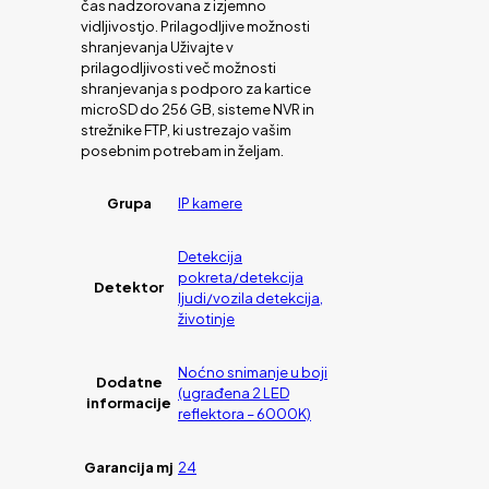
čas nadzorovana z izjemno
vidljivostjo. Prilagodljive možnosti
shranjevanja Uživajte v
prilagodljivosti več možnosti
shranjevanja s podporo za kartice
microSD do 256 GB, sisteme NVR in
strežnike FTP, ki ustrezajo vašim
posebnim potrebam in željam.
Grupa
IP kamere
Detekcija
pokreta/detekcija
Detektor
ljudi/vozila detekcija,
životinje
Noćno snimanje u boji
Dodatne
(ugrađena 2 LED
informacije
reflektora – 6000K)
Garancija mj
24