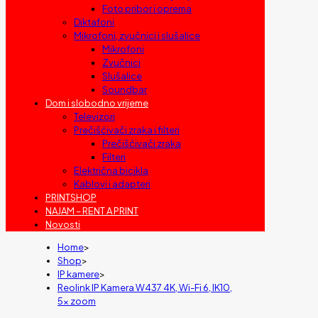
Foto pribor i oprema
Diktafoni
Mikrofoni, zvučnici i slušalice
Mikrofoni
Zvučnici
Slušalice
Soundbar
Dom i slobodno vrijeme
Televizori
Prečišćivači zraka i filteri
Prečišćivači zraka
Filteri
Električna bicikla
Kablovi i adapteri
PRINTSHOP
NAJAM – RENT A PRINT
Novosti
Home
>
Shop
>
IP kamere
>
Reolink IP Kamera W437 4K, Wi-Fi 6, IK10,
5x zoom