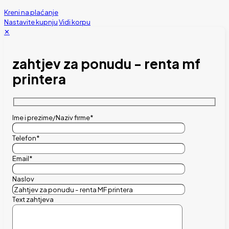
Kreni na plaćanje
Nastavite kupnju
Vidi korpu
✕
zahtjev za ponudu - renta mf
printera
Ime i prezime/Naziv firme*
Telefon*
Email*
Naslov
Text zahtjeva