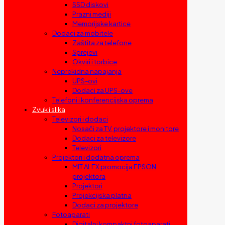
SSD diskovi
Prazni mediji
Memorijske kartice
Dodaci za mobitele
Zaštita za telefone
Sprejevi
Okviri i torbice
Neprekidna napajanja
UPS-ovi
Dodaci za UPS-ove
Telefoni i konferencijska oprema
Zvuk i slika
Televizori i dodaci
Nosači za TV, projektore i monitore
Dodaci za televizore
Televizori
Projektori i dodatna oprema
MIT ALEX promocija EPSON
projektora
Projektori
Projekcijska platna
Dodaci za projektore
Fotoaparati
Digitalni kompaktni fotoaparati