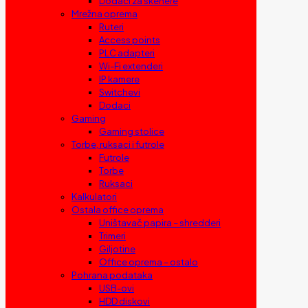
Dodaci za skenere
Mrežna oprema
Ruteri
Access points
PLC adapteri
Wi-Fi extenderi
IP kamere
Switchevi
Dodaci
Gaming
Gaming stolice
Torbe, ruksaci i futrole
Futrole
Torbe
Ruksaci
Kalkulatori
Ostala office oprema
Uništavač papira – shredderi
Trimeri
Giljotine
Office oprema – ostalo
Pohrana podataka
USB-ovi
HDD diskovi