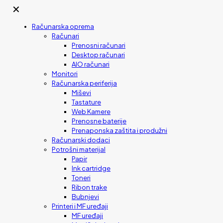
✕
Računarska oprema
Računari
Prenosni računari
Desktop računari
AIO računari
Monitori
Računarska periferija
Miševi
Tastature
Web Kamere
Prenosne baterije
Prenaponska zaštita i produžni
Računarski dodaci
Potrošni materijal
Papir
Ink cartridge
Toneri
Ribon trake
Bubnjevi
Printeri i MF uređaji
MF uređaji