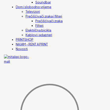
Soundbar
Dom i slobodno vrijeme
Televizori
Prečišćivači zraka i filteri
Prečišćivači zraka
Filteri
Električna bicikla
Kablovi i adapteri
PRINTSHOP
NAJAM – RENT A PRINT
Novosti