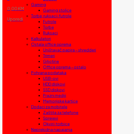
Gaming
0,00 KM
Gaming stolice
Torbe, ruksaci i futrole
Uporedi
Futrole
Torbe
Ruksaci
Kalkulatori
Ostala office oprema
Uništavač papira – shredderi
Trimeri
Giljotine
Office oprema – ostalo
Pohrana podataka
USB-ovi
HDD diskovi
SSD diskovi
Prazni mediji
Memorijske kartice
Dodaci za mobitele
Zaštita za telefone
Sprejevi
Okviri i torbice
Neprekidna napajanja