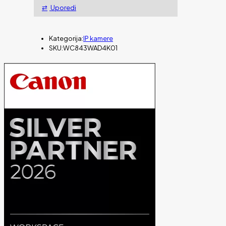
4K,
Uporedi
Wi-
Fi
6,
Kategorija:
IP kamere
IK10,
SKU:
WC843WAD4K01
5x
zoom
količina