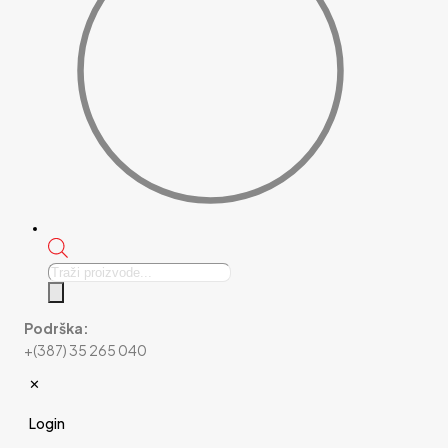
Products
search
Podrška:
+(387) 35 265 040
✕
Login