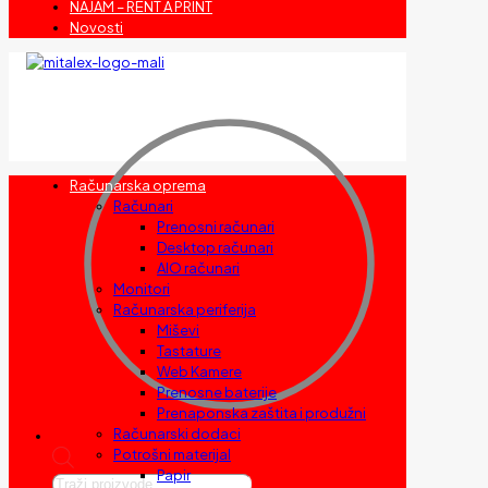
NAJAM – RENT A PRINT
Novosti
Računarska oprema
Računari
Prenosni računari
Desktop računari
AIO računari
Monitori
Računarska periferija
Miševi
Tastature
Web Kamere
Prenosne baterije
Prenaponska zaštita i produžni
Računarski dodaci
Potrošni materijal
Papir
Products