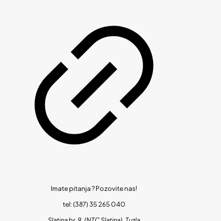
Imate pitanja ?
Pozovite nas!
tel: (387) 35 265 040
Slatina br. 9, (NTC Slatina), Tuzla