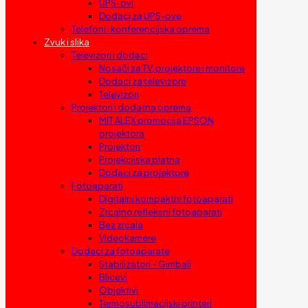
UPS-ovi
Dodaci za UPS-ove
Telefoni i konferencijska oprema
Zvuk i slika
Televizori i dodaci
Nosači za TV, projektore i monitore
Dodaci za televizore
Televizori
Projektori i dodatna oprema
MIT ALEX promocija EPSON
projektora
Projektori
Projekcijska platna
Dodaci za projektore
Fotoaparati
Digitalni kompaktni fotoaparati
Zrcalno refleksni fotoaparati
Bez zrcala
Videokamere
Dodaci za fotoaparate
Stabilizatori – Gimbali
Blicevi
Objektivi
Termosublimacijski printeri