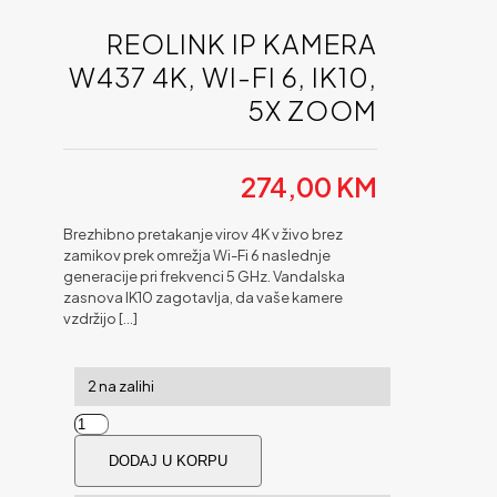
REOLINK IP KAMERA
W437 4K, WI-FI 6, IK10,
5X ZOOM
274,00
KM
Brezhibno pretakanje virov 4K v živo brez
zamikov prek omrežja Wi-Fi 6 naslednje
generacije pri frekvenci 5 GHz. Vandalska
zasnova IK10 zagotavlja, da vaše kamere
vzdržijo
[…]
2 na zalihi
Reolink
IP
DODAJ U KORPU
Kamera
W437