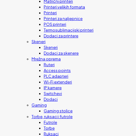
Matrični printeri
Printeri velikih formata
Printeri
Printeri za naljepnice
POS printeri
Termosublimacijski printeri
Dodaci za printere
Skeneri
Skeneri
Dodaci za skenere
Mrežna oprema
Ruteri
Access points
PLC adapteri
Wi-Fi extenderi
IP kamere
Switchevi
Dodaci
Gaming
Gaming stolice
Torbe, ruksaci i futrole
Futrole
Torbe
Ruksaci