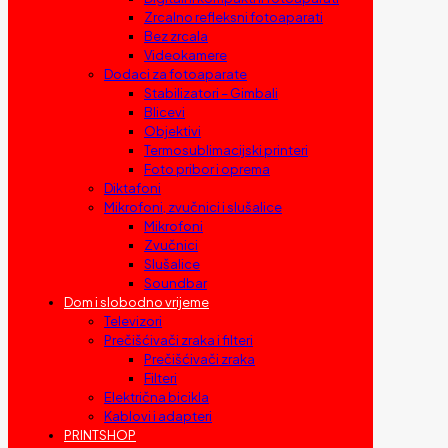
Zrcalno refleksni fotoaparati
Bez zrcala
Videokamere
Dodaci za fotoaparate
Stabilizatori – Gimbali
Blicevi
Objektivi
Termosublimacijski printeri
Foto pribor i oprema
Diktafoni
Mikrofoni, zvučnici i slušalice
Mikrofoni
Zvučnici
Slušalice
Soundbar
Dom i slobodno vrijeme
Televizori
Prečišćivači zraka i filteri
Prečišćivači zraka
Filteri
Električna bicikla
Kablovi i adapteri
PRINTSHOP