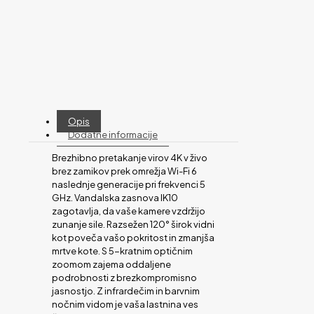
Opis
Dodatne informacije
Brezhibno pretakanje virov 4K v živo
brez zamikov prek omrežja Wi-Fi 6
naslednje generacije pri frekvenci 5
GHz. Vandalska zasnova IK10
zagotavlja, da vaše kamere vzdržijo
zunanje sile. Razsežen 120° širok vidni
kot poveča vašo pokritost in zmanjša
mrtve kote. S 5-kratnim optičnim
zoomom zajema oddaljene
podrobnosti z brezkompromisno
jasnostjo. Z infrardečim in barvnim
nočnim vidom je vaša lastnina ves