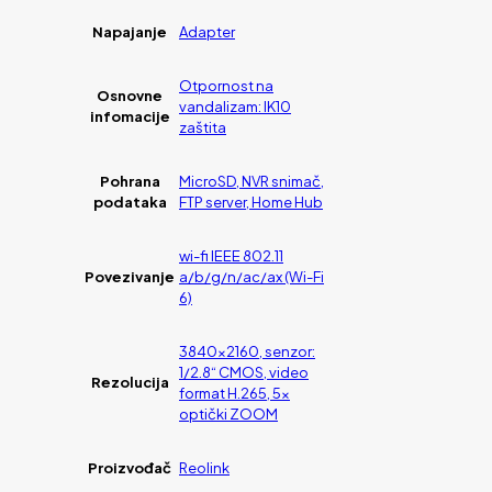
Napajanje
Adapter
Otpornost na
Osnovne
vandalizam: IK10
infomacije
zaštita
Pohrana
MicroSD, NVR snimač,
podataka
FTP server, Home Hub
wi-fi IEEE 802.11
Povezivanje
a/b/g/n/ac/ax (Wi-Fi
6)
3840×2160, senzor:
1/2.8“ CMOS, video
Rezolucija
format H.265, 5x
optički ZOOM
Proizvođač
Reolink