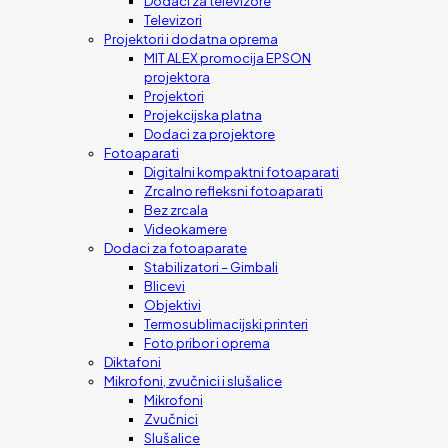
Dodaci za televizore
Televizori
Projektori i dodatna oprema
MIT ALEX promocija EPSON
projektora
Projektori
Projekcijska platna
Dodaci za projektore
Fotoaparati
Digitalni kompaktni fotoaparati
Zrcalno refleksni fotoaparati
Bez zrcala
Videokamere
Dodaci za fotoaparate
Stabilizatori – Gimbali
Blicevi
Objektivi
Termosublimacijski printeri
Foto pribor i oprema
Diktafoni
Mikrofoni, zvučnici i slušalice
Mikrofoni
Zvučnici
Slušalice