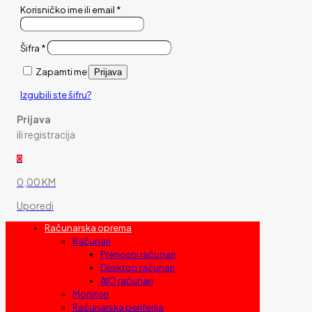
Korisničko ime ili email
*
Šifra
*
Zapamti me
Prijava
Izgubili ste šifru?
Prijava
ili registracija
0
0,00 KM
Uporedi
Računarska oprema
Računari
Prenosni računari
Desktop računari
AIO računari
Monitori
Računarska periferija